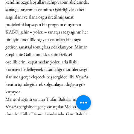
kendine özgü koşullara sahip vapur iskelesinde; 
sanatçı,  tasarımcı ve mimar işbirliğiyle kalıcı 
sergi alanı ve alana özgü üretilmiş sanat 
projelerini kapsayan bir program oluşturan 
KABO, şehir – yolcu – sanatçı sacayağının her 
biri için öncülük taşıyan ve onları bir araya 
getiren sanatsal sonuçlara odaklanıyor. Mimar 
Stephanie Gallia’nın iskelenin fiziksel 
özelliklerini kapatmadan yolcularla ilişki 
kurmayı hedefleyerek tasarladığı modüler sergi 
alanında gerçekleşecek beş sergiden ilki 
Kıyıda
, 
kentin içinde giderek solgunlaşan doğaya göz 
kırpıyor.
Mentorlüğünü sanatçı Tufan Baltalar'ın yaptığı 
Kıyıda 
sergisinde genç sanatçılar 
Melisa 
Geçalp, Talha Demiral eserleriyle, Gün Baltalar 
ise Kiosk tasarımıyla yer alıyor.