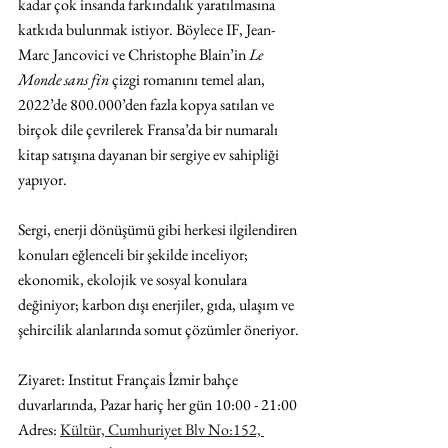
kadar çok insanda farkındalık yaratılmasına 
katkıda bulunmak istiyor. Böylece IF, Jean-
Marc Jancovici ve Christophe Blain’in 
Le 
Monde sans fin 
çizgi romanını temel alan, 
2022’de 800.000’den fazla kopya satılan ve 
birçok dile çevrilerek Fransa’da bir numaralı 
kitap satışına dayanan bir sergiye ev sahipliği 
yapıyor.
Sergi, enerji dönüşümü gibi herkesi ilgilendiren 
konuları eğlenceli bir şekilde inceliyor; 
ekonomik, ekolojik ve sosyal konulara 
değiniyor; karbon dışı enerjiler, gıda, ulaşım ve 
şehircilik alanlarında somut çözümler öneriyor.
Ziyaret: Institut Français İzmir bahçe 
duvarlarında, Pazar hariç her gün 10:00 - 21:00 
Adres: 
Kültür, Cumhuriyet Blv No:152, 