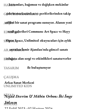
kurumları, bağımsız ve değişken mekânlar 
HABER
şehrin merkezinden ve periferilerinden takip 
GÖSTERİ SANATLARI
edilesi bir sanat programı sunuyor. Alanın yeni 
ARŞİV
nesil galerileri Commune Art Space ve Hayy 
EDEBİYAT
Open Space, Unlimited okuyucuları için aylık 
SİNEMA
sunulan İzmir Ajandası'nda güncel sanatı 
ARAŞTIRMA
odağına alan sergi ve etkinlikleri sanatseverler 
BİENAL
ile buluşturuyor
TASARIM
ÇALIŞMA
Arkas Sanat Merkezi
UNLIMITED KIDS
KİTAP
Nejad Devrim & Mübin Orhon: İki İmge 
Yolcusu
MİMARİ
22 Eylül 2023 - 02 Haziran 2024