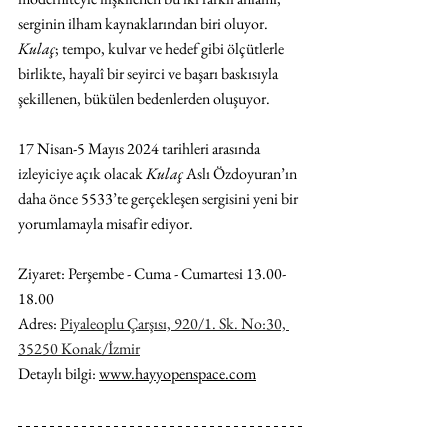
serginin ilham kaynaklarından biri oluyor. 
Kulaç
; tempo, kulvar ve hedef gibi ölçütlerle 
birlikte, hayalî bir seyirci ve başarı baskısıyla 
şekillenen, bükülen bedenlerden oluşuyor.
17 Nisan-5 Mayıs 2024 tarihleri arasında 
izleyiciye açık olacak 
Kulaç
 Aslı Özdoyuran’ın 
daha önce 5533’te gerçekleşen sergisini yeni bir 
yorumlamayla misafir ediyor.
Ziyaret: Perşembe - Cuma - Cumartesi 13.00-
18.00
Adres: 
Piyaleoplu Çarşısı, 920/1. Sk. No:30, 
35250 Konak/İzmir
Detaylı bilgi: 
www.hayyopenspace.com