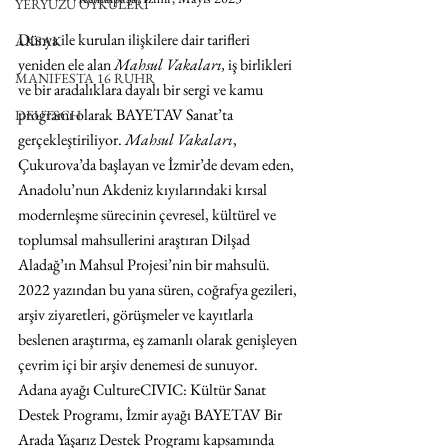
YERYÜZÜ ÖYKÜLERİ
Dünya ile kurulan ilişkilere dair tarifleri 
AKSAK
yeniden ele alan 
Mahsul Vakaları,
 iş birlikleri 
MANIFESTA 16 RUHR
ve bir aradalıklara dayalı bir sergi ve kamu 
programı olarak BAYETAV Sanat’ta 
DEUTSCH
gerçekleştiriliyor. 
Mahsul Vakaları
, 
Çukurova’da başlayan ve İzmir’de devam eden, 
Anadolu’nun Akdeniz kıyılarındaki kırsal 
modernleşme sürecinin çevresel, kültürel ve 
toplumsal mahsullerini araştıran Dilşad 
Aladağ’ın Mahsul Projesi’nin bir mahsulü. 
2022 yazından bu yana süren, coğrafya gezileri, 
arşiv ziyaretleri, görüşmeler ve kayıtlarla 
beslenen araştırma, eş zamanlı olarak genişleyen 
çevrim içi bir arşiv denemesi de sunuyor. 
Adana ayağı CultureCIVIC: Kültür Sanat 
Destek Programı, İzmir ayağı BAYETAV Bir 
Arada Yaşarız Destek Programı kapsamında 