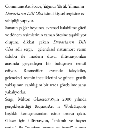
Commune Art Space, Yağmur Yörük Yılmaz’ın 
Duvarların Dili Olsa
 isimli kişisel sergisine ev 
sahipliği yapıyor. 
Sanatın çağlar boyunca evrensel kalabilme gücü 
ve dönem resimlerinin zaman ötesine taşabiliyor 
oluşuna dikkat çeken 
Duvarların Dili 
Olsa
 adlı sergi,  geleneksel natürmort resim 
üslubu ile modern duvar illüstrasyonları 
arasında gerçekleşen bir buluşmayı temsil 
ediyor. Resmedilen evrende izleyiciler, 
geleneksel resmin inceliklerini ve güncel grafik 
yaklaşımın canlılığını bir arada görebilme şansı 
yakalıyorlar.
Sergi, Milton Glaser&#39;ın 2000 yılında 
gerçekleştirdiği &quot;Art is Work&quot; 
başlıklı konuşmasından esinle ortaya çıktı. 
Glaser için illüstrasyon, “anlamlı ve hayret 
verici” ile “modaya uygun ve banal” olması 