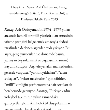
Hayy Open Space, Aslı Özdoyuran, Kulaç, 
enstalasyon görünümü, Dizler Karna Doğru, 
Dinlenen Fleksör Kası, 2023
Kulaç
, Aslı Özdoyuran’ın 1974–1979 yılları 
arasında İzmirli bir millî yüzücü olan annesinin 
yüzme pratiğini belgelemek amacıyla dedesi 
tarafından derlenen arşivden yola çıkıyor. Bu 
arşiv, genç yüzücülerin o dönemde basına 
yansıyan başarılarının (ve başarısızlıklarının) 
kaydını tutuyor. Arşivde yer alan manşetlerdeki 
gelecek vurgusu, “yarının yıldızları”, “altın 
kulaçlar”, “rekor makinaları” gibi tâbirler, 
“millî” kimliğin performansına dair soruları da 
beraberinde getiriyor. Sanatçı, Türkiye kadın 
voleybol takımının yakın zamandaki 
galibiyetleriyle ilişkili kolektif duygulanımlar 
ve tartışmalardan da yola çıkarak, ulus-