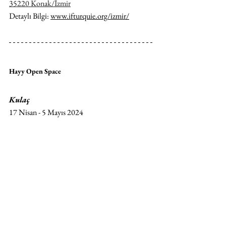
35220 Konak/İzmir
Detaylı Bilgi: 
www.ifturquie.org/izmir/
Hayy Open Space
Kulaç
17 Nisan - 5 Mayıs 2024