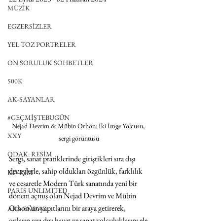
MÜZİK
EGZERSİZLER
YEL TOZ PORTRELER
ON SORULUK SOHBETLER
500K
AK-SAYANLAR
#GEÇMİŞTEBUGÜN
Nejad Devrim & Mübin Orhon: İki İmge Yolcusu, 
XXY
sergi görüntüsü
ODAK: RESİM
Sergi, sanat pratiklerinde giriştikleri sıra dışı 
deneylerle, sahip oldukları özgünlük, farklılık 
KIVRIM
ve cesaretle Modern Türk sanatında yeni bir 
PARIS UNLIMITED
dönem açmış olan Nejad Devrim ve Mübin 
Orhon’un yapıtlarını bir araya getirerek, 
AKS-ENDAZ
onların sıra dışı hayat ve sanat yolculuklarını ele 