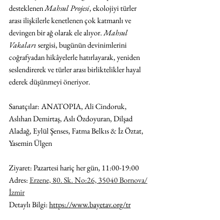
desteklenen 
Mahsul Projesi
, ekolojiyi türler 
arası ilişkilerle kenetlenen çok katmanlı ve 
devingen bir ağ olarak ele alıyor.
Mahsul 
Vakaları 
sergisi, bugünün devinimlerini 
coğrafyadan hikâyelerle hatırlayarak, yeniden 
seslendirerek ve türler arası birliktelikler hayal 
ederek düşünmeyi öneriyor.
Sanatçılar:
ANATOPIA, Ali Cindoruk, 
Aslıhan Demirtaş, Aslı Özdoyuran, Dilşad 
Aladağ, Eylül Şenses, Fatma Belkıs & İz Öztat, 
Yasemin Ülgen
Ziyaret: Pazartesi hariç her gün, 11:00-19:00
Adres: 
Erzene, 80. Sk. No:26, 35040 Bornova/
İzmir
Detaylı Bilgi: 
https://www.bayetav.org/tr