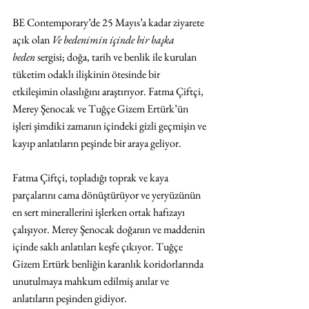
BE Contemporary’de 25 Mayıs’a kadar ziyarete 
açık olan 
Ve bedenimin içinde bir başka 
beden
 sergisi; doğa, tarih ve benlik ile kurulan 
tüketim odaklı ilişkinin ötesinde bir 
etkileşimin olasılığını araştırıyor. Fatma Çiftçi, 
Merey Şenocak ve Tuğçe Gizem Ertürk’ün 
işleri şimdiki zamanın içindeki gizli geçmişin ve 
kayıp anlatıların peşinde bir araya geliyor.
Fatma Çiftçi, topladığı toprak ve kaya 
parçalarını cama dönüştürüyor ve yeryüzünün 
en sert minerallerini işlerken ortak hafızayı 
çalışıyor. Merey Şenocak doğanın ve maddenin 
içinde saklı anlatıları keşfe çıkıyor. Tuğçe 
Gizem Ertürk benliğin karanlık koridorlarında 
unutulmaya mahkum edilmiş anılar ve 
anlatıların peşinden gidiyor.