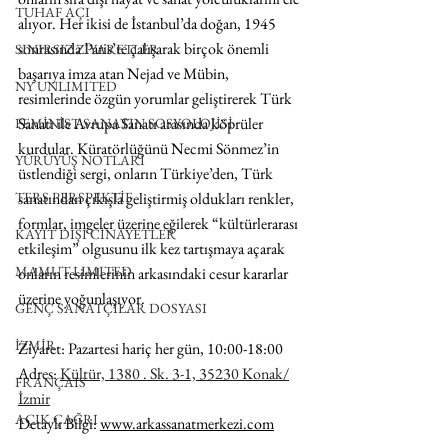
TUHAF AÇI
alıyor. Her ikisi de İstanbul’da doğan, 1945 
sonrasında Paris’te çalışarak birçok önemli 
SINIRSIZ ZİYARETLER
başarıya imza atan Nejad ve Mübin, 
NY UNLIMITED
resimlerinde özgün yorumlar geliştirerek Türk 
Sanatı ile Avrupa Sanatı arasında köprüler 
FEMİNİST SANATIN SOSYOLOJİSİ
kurdular. Küratörlüğünü Necmi Sönmez’in 
YÜRÜYÜŞ NOTLARI
üstlendiği sergi, onların Türkiye’den, Türk 
sanatından çıkışla geliştirmiş oldukları renkler, 
TERS PERSPEKTİF
formlar, imgeler üzerine eğilerek “kültürlerarası 
KAYIT DIŞI CİNAYETLER
etkileşim” olgusunu ilk kez tartışmaya açarak 
MAMUT LIMITED
onların resimlerinin arkasındaki cesur kararlar 
üzerine yoğunlaşıyor.
GENÇ SANATÇILAR DOSYASI
İZMİR
Ziyaret: Pazartesi hariç her gün, 10:00-18:00
Adres: 
Kültür, 1380 . Sk. 3-1, 35230 Konak/
FRANÇAIS
İzmir
AÇIK ÇAĞRI
Detaylı Bilgi: 
www.arkassanatmerkezi.com