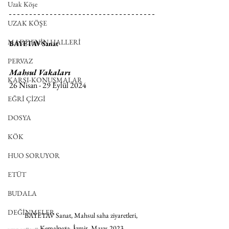
Uzak Köşe
UZAK KÖŞE
MADDENİN HALLERİ
BAYETAV Sanat
PERVAZ
Mahsul Vakaları
KARŞI-KONUŞMALAR
26 Nisan - 29 Eylül 2024
EĞRİ ÇİZGİ
DOSYA
KÖK
HUO SORUYOR
ETÜT
BUDALA
DEĞİNMELER
BAYETAV Sanat, Mahsul saha ziyaretleri, 
Kemalpaşa, İzmir, Mayıs 2023