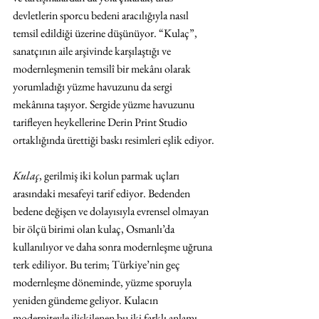
devletlerin sporcu bedeni aracılığıyla nasıl 
temsil edildiği üzerine düşünüyor. “Kulaç”, 
sanatçının aile arşivinde karşılaştığı ve 
modernleşmenin temsilî bir mekânı olarak 
yorumladığı yüzme havuzunu da sergi 
mekânına taşıyor. Sergide yüzme havuzunu 
tarifleyen heykellerine Derin Print Studio 
ortaklığında ürettiği baskı resimleri eşlik ediyor.
Kulaç
, gerilmiş iki kolun parmak uçları 
arasındaki mesafeyi tarif ediyor. Bedenden 
bedene değişen ve dolayısıyla evrensel olmayan 
bir ölçü birimi olan kulaç, Osmanlı’da 
kullanılıyor ve daha sonra modernleşme uğruna 
terk ediliyor. Bu terim; Türkiye’nin geç 
modernleşme döneminde, yüzme sporuyla 
yeniden gündeme geliyor. Kulacın 
moderniteyle ilişkilenen bu iki farklı anlamı, 