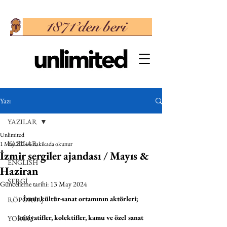
Yazı
YAZILAR
Unlimited
YAZILAR
1 May 2024
6 dakikada okunur
İzmir sergiler ajandası / Mayıs &
ENGLISH
Haziran
SERGİ
Güncelleme tarihi:
13 May 2024
İzmir kültür-sanat ortamının aktörleri; 
RÖPORTAJ
inisiyatifler, kolektifler, kamu ve özel sanat 
YORUM