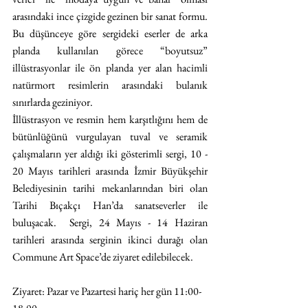
arasındaki ince çizgide gezinen bir sanat formu. 
Bu düşünceye göre sergideki eserler de arka 
planda kullanılan görece “boyutsuz” 
illüstrasyonlar ile ön planda yer alan hacimli 
natürmort resimlerin arasındaki bulanık 
sınırlarda geziniyor.
İllüstrasyon ve resmin hem karşıtlığını hem de 
bütünlüğünü vurgulayan tuval ve seramik 
çalışmaların yer aldığı iki gösterimli sergi, 10 - 
20 Mayıs tarihleri arasında İzmir Büyükşehir 
Belediyesinin tarihi mekanlarından biri olan 
Tarihi Bıçakçı Han’da sanatseverler ile 
buluşacak.  Sergi, 24 Mayıs - 14 Haziran 
tarihleri arasında serginin ikinci durağı olan 
Commune Art Space’de ziyaret edilebilecek.
Ziyaret: Pazar ve Pazartesi hariç her gün 11:00-