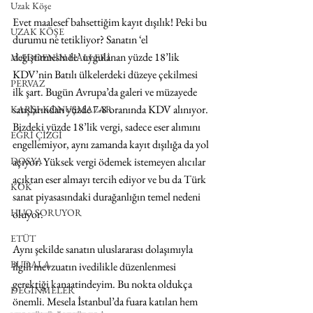
Uzak Köşe
Evet maalesef bahsettiğim kayıt dışılık! Peki bu 
UZAK KÖŞE
durumu ne tetikliyor? Sanatın ‘el 
değiştirmesinde’ uygulanan yüzde 18’lik 
MADDENİN HALLERİ
KDV’nin Batılı ülkelerdeki düzeye çekilmesi 
PERVAZ
ilk şart. Bugün Avrupa’da galeri ve müzayede 
satışlarından yüzde 7-8 oranında KDV alınıyor. 
KARŞI-KONUŞMALAR
Bizdeki yüzde 18’lik vergi, sadece eser alımını 
EĞRİ ÇİZGİ
engellemiyor, aynı zamanda kayıt dışılığa da yol 
DOSYA
açıyor. Yüksek vergi ödemek istemeyen alıcılar 
açıktan eser almayı tercih ediyor ve bu da Türk 
KÖK
sanat piyasasındaki durağanlığın temel nedeni 
HUO SORUYOR
oluyor.
ETÜT
Aynı şekilde sanatın uluslararası dolaşımıyla 
BUDALA
ilgili mevzuatın ivedilikle düzenlenmesi 
gerektiği kanaatindeyim. Bu nokta oldukça 
DEĞİNMELER
önemli. Mesela İstanbul’da fuara katılan hem 