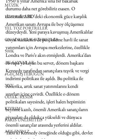
1950’li yıllar Amerika’sına bir bakarsak 
MÜZİK
durumu daha net görebiliriz esasen. O 
dönemde ABD’deki ekonomik güce karşılık 
EGZERSİZLER
Amerikan sanatı Avrupa ile boy ölçüşemez 
YEL TOZ PORTRELER
düzeydeydi. Yeni paraya kavuşmuş Amerikalılar 
sosyal statülerini de perçinleme havli ile sanat 
ON SORULUK SOHBETLER
yatırımları için Avrupa merkezlerine, özellikle 
500K
Londra ve Paris’e akın etmişlerdi. Amerika’dan 
AK-SAYANLAR
Avrupa’ya kayan bu servet, dönem başkanı 
Kennedy tarafından sanatçılara teşvik ve vergi 
#GEÇMİŞTEBUGÜN
indirimi politikası ile aşıldı. Bu politika ile 
XXY
Amerika, artık sanat yatırımlarını kendi 
sınırları içine çevirdi. Özellikle o dönem 
ODAK: RESİM
politikaları sayesinde, işleri halen hepimizin 
KIVRIM
beynine kazılı, önemli Amerikalı sanatçıların 
piyasaları da oldukça yükseldi ve dünyaca 
PARIS UNLIMITED
önemli sanatçılar arasında yerlerini aldılar. 
AKS-ENDAZ
Tabii ki Kennedy örneğinde olduğu gibi, devlet 