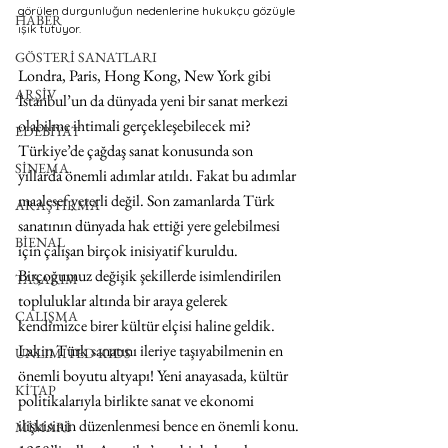
görülen durgunluğun nedenlerine hukukçu gözüyle 
HABER
ışık tutuyor.
GÖSTERİ SANATLARI
Londra, Paris, Hong Kong, New York gibi 
ARŞİV
İstanbul’un da dünyada yeni bir sanat merkezi 
olabilme ihtimali gerçekleşebilecek mi? 
EDEBİYAT
Türkiye’de çağdaş sanat konusunda son 
SİNEMA
yıllarda önemli adımlar atıldı. Fakat bu adımlar 
maalesef yeterli değil. Son zamanlarda Türk 
ARAŞTIRMA
sanatının dünyada hak ettiği yere gelebilmesi 
BİENAL
için çalışan birçok inisiyatif kuruldu. 
Birçoğumuz değişik şekillerde isimlendirilen 
TASARIM
topluluklar altında bir araya gelerek 
ÇALIŞMA
kendimizce birer kültür elçisi haline geldik. 
Lakin Türk sanatını ileriye taşıyabilmenin en 
UNLIMITED KIDS
önemli boyutu altyapı! Yeni anayasada, kültür 
KİTAP
politikalarıyla birlikte sanat ve ekonomi 
ilişkisinin düzenlenmesi bence en önemli konu. 
MİMARİ