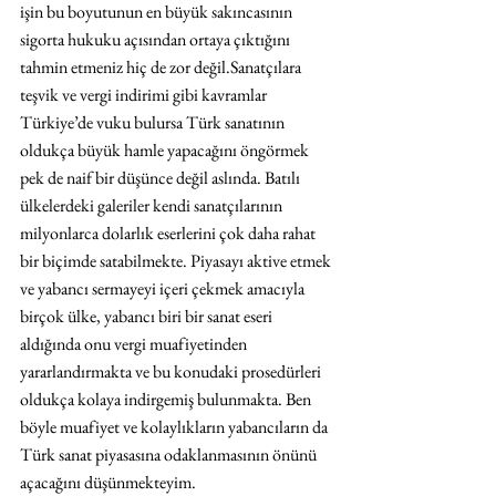
işin bu boyutunun en büyük sakıncasının 
sigorta hukuku açısından ortaya çıktığını 
tahmin etmeniz hiç de zor değil.Sanatçılara 
teşvik ve vergi indirimi gibi kavramlar 
Türkiye’de vuku bulursa Türk sanatının 
oldukça büyük hamle yapacağını öngörmek 
pek de naif bir düşünce değil aslında. Batılı 
ülkelerdeki galeriler kendi sanatçılarının 
milyonlarca dolarlık eserlerini çok daha rahat 
bir biçimde satabilmekte. Piyasayı aktive etmek 
ve yabancı sermayeyi içeri çekmek amacıyla 
birçok ülke, yabancı biri bir sanat eseri 
aldığında onu vergi muafiyetinden 
yararlandırmakta ve bu konudaki prosedürleri 
oldukça kolaya indirgemiş bulunmakta. Ben 
böyle muafiyet ve kolaylıkların yabancıların da 
Türk sanat piyasasına odaklanmasının önünü 
açacağını düşünmekteyim.