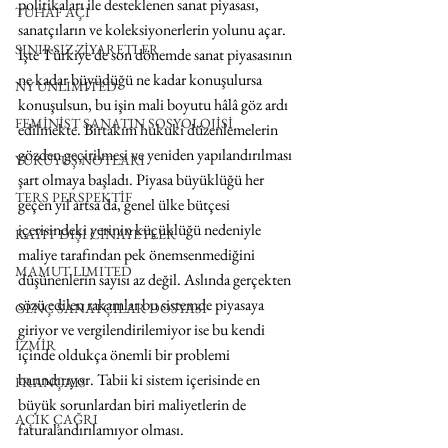
politikaları ile desteklenen sanat piyasası, 
TUHAF AÇI
sanatçıların ve koleksiyonerlerin yolunu açar. 
SINIRSIZ ZİYARETLER
İşte Türkiye’de son dönemde sanat piyasasının 
ne kadar büyüdüğü ne kadar konuşulursa 
NY UNLIMITED
konuşulsun, bu işin mali boyutu hâlâ göz ardı 
FEMİNİST SANATIN SOSYOLOJİSİ
edilmekte. Birtakım hukuki düzenlemelerin 
gözden geçirilmesi ve yeniden yapılandırılması 
YÜRÜYÜŞ NOTLARI
şart olmaya başladı. Piyasa büyüklüğü her 
TERS PERSPEKTİF
geçen yıl artsa da, genel ülke bütçesi 
içerisindeki yerinin küçüklüğü nedeniyle 
KAYIT DIŞI CİNAYETLER
maliye tarafından pek önemsenmediğini 
MAMUT LIMITED
düşünenlerin sayısı az değil. Aslında gerçekten 
sözü edilen rakamlar bu sistemde piyasaya 
GENÇ SANATÇILAR DOSYASI
giriyor ve vergilendirilemiyor ise bu kendi 
İZMİR
içinde oldukça önemli bir problemi 
barındırıyor. Tabii ki sistem içerisinde en 
FRANÇAIS
büyük sorunlardan biri maliyetlerin de 
AÇIK ÇAĞRI
faturalandırılamıyor olması.