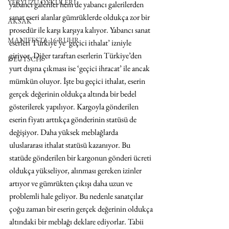
YERYÜZÜ ÖYKÜLERİ
yabancı galeriler hem de yabancı galerilerden 
sanat eseri alanlar gümrüklerde oldukça zor bir 
AKSAK
prosedür ile karşı karşıya kalıyor. Yabancı sanat 
MANIFESTA 16 RUHR
eserleri Türkiye’ye ‘geçici ithalat’ izniyle 
giriyor. Diğer taraftan eserlerin Türkiye’den 
DEUTSCH
yurt dışına çıkması ise ‘geçici ihracat’ ile ancak 
mümkün oluyor. İşte bu geçici ithalat, eserin 
gerçek değerinin oldukça altında bir bedel 
gösterilerek yapılıyor. Kargoyla gönderilen 
eserin fiyatı arttıkça gönderinin statüsü de 
değişiyor. Daha yüksek meblağlarda 
uluslararası ithalat statüsü kazanıyor. Bu 
statüde gönderilen bir kargonun gönderi ücreti 
oldukça yükseliyor, alınması gereken izinler 
artıyor ve gümrükten çıkışı daha uzun ve 
problemli hale geliyor. Bu nedenle sanatçılar 
çoğu zaman bir eserin gerçek değerinin oldukça 
altındaki bir meblağı deklare ediyorlar. Tabii 