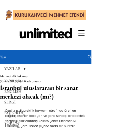
Yazı
YAZILAR
Mehmet Ali Bakanay
YAZILAR
30 Ara 2013
3 dakikada okunur
İstanbul uluslararası bir sanat
ENGLISH
merkezi olacak (mı?)
SERGİ
Özellikle diyalektik kavramı etrafında üretilen 
RÖPORTAJ
çağdaş eserler toplayan ve genç sanatçılara destek 
vermeyi şiar edinmiş koleksiyoner Mehmet Ali 
YORUM
Bakanay, yerel sanat piyasasında bir süredir 