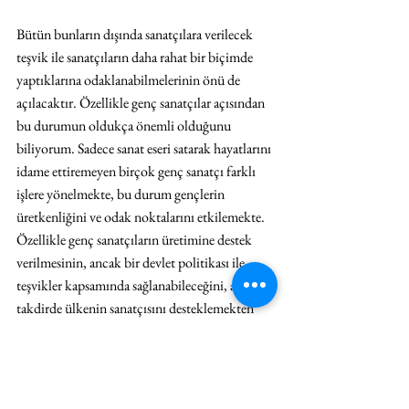
Bütün bunların dışında sanatçılara verilecek 
teşvik ile sanatçıların daha rahat bir biçimde 
yaptıklarına odaklanabilmelerinin önü de 
açılacaktır. Özellikle genç sanatçılar açısından 
bu durumun oldukça önemli olduğunu 
biliyorum. Sadece sanat eseri satarak hayatlarını 
idame ettiremeyen birçok genç sanatçı farklı 
işlere yönelmekte, bu durum gençlerin 
üretkenliğini ve odak noktalarını etkilemekte. 
Özellikle genç sanatçıların üretimine destek 
verilmesinin, ancak bir devlet politikası ile 
teşvikler kapsamında sağlanabileceğini, aksi 
takdirde ülkenin sanatçısını desteklemekten 
uzaklaşacağını düşünüyorum.
Gerekli birtakım düzenlemeler ile Türk 
sanatının dünyada olduğundan çok daha etkin 