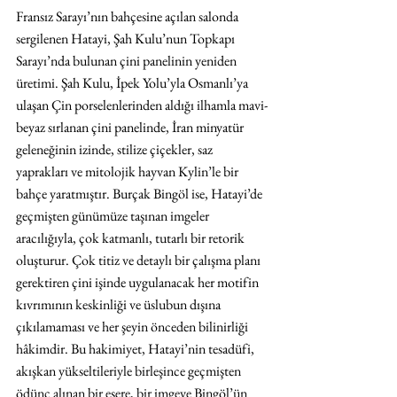
Fransız Sarayı’nın bahçesine açılan salonda 
sergilenen Hatayi, Şah Kulu’nun Topkapı 
Sarayı’nda bulunan çini panelinin yeniden 
üretimi. Şah Kulu, İpek Yolu’yla Osmanlı’ya 
ulaşan Çin porselenlerinden aldığı ilhamla mavi-
beyaz sırlanan çini panelinde, İran minyatür 
geleneğinin izinde, stilize çiçekler, saz 
yaprakları ve mitolojik hayvan Kylin’le bir 
bahçe yaratmıştır. Burçak Bingöl ise, Hatayi’de 
geçmişten günümüze taşınan imgeler 
aracılığıyla, çok katmanlı, tutarlı bir retorik 
oluşturur. Çok titiz ve detaylı bir çalışma planı 
gerektiren çini işinde uygulanacak her motifin 
kıvrımının keskinliği ve üslubun dışına 
çıkılamaması ve her şeyin önceden bilinirliği 
hâkimdir. Bu hakimiyet, Hatayi’nin tesadüfi, 
akışkan yükseltileriyle birleşince geçmişten 
ödünç alınan bir esere, bir imgeye Bingöl’ün 