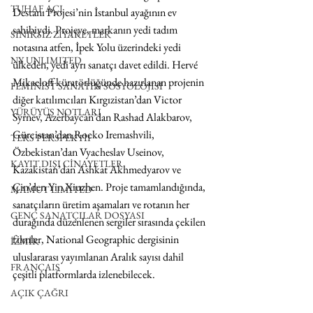
TUHAF AÇI
Destanı Projesi’nin İstanbul ayağının ev 
sahibiydi. Projeye, markanın yedi tadım 
SINIRSIZ ZİYARETLER
notasına atfen, İpek Yolu üzerindeki yedi 
NY UNLIMITED
ülkeden, yedi ayrı sanatçı davet edildi. Hervé 
Mikaeloff küratörlüğünde hazırlanan projenin 
FEMİNİST SANATIN SOSYOLOJİSİ
diğer katılımcıları Kırgızistan’dan Victor 
YÜRÜYÜŞ NOTLARI
Syrnev, Azerbaycan’dan Rashad Alakbarov, 
Gürcistan’dan Rocko Iremashvili, 
TERS PERSPEKTİF
Özbekistan’dan Vyacheslav Useinov, 
KAYIT DIŞI CİNAYETLER
Kazakistan’dan Ashkat Akhmedyarov ve 
Çin’den Yin Xiuzhen. Proje tamamlandığında, 
MAMUT LIMITED
sanatçıların üretim aşamaları ve rotanın her 
GENÇ SANATÇILAR DOSYASI
durağında düzenlenen sergiler sırasında çekilen 
filmler, National Geographic dergisinin 
İZMİR
uluslararası yayımlanan Aralık sayısı dahil 
FRANÇAIS
çeşitli platformlarda izlenebilecek.
AÇIK ÇAĞRI