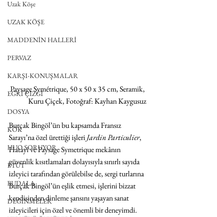
Uzak Köşe
UZAK KÖŞE
MADDENİN HALLERİ
PERVAZ
KARŞI-KONUŞMALAR
Paysage Symétrique, 50 x 50 x 35 cm, Seramik, 
EĞRİ ÇİZGİ
Kuru Çiçek, Fotoğraf: Kayhan Kaygusuz
DOSYA
Burçak Bingöl’ün bu kapsamda Fransız 
KÖK
Sarayı’na özel ürettiği işleri 
Jardin Particulier
, 
HUO SORUYOR
Hatayi ve Paysage Symetrique mekânın 
güvenlik kısıtlamaları dolayısıyla sınırlı sayıda 
ETÜT
izleyici tarafından görülebilse de, sergi turlarına 
BUDALA
Burçak Bingöl’ün eşlik etmesi, işlerini bizzat 
kendisinden dinleme şansını yaşayan sanat 
DEĞİNMELER
izleyicileri için özel ve önemli bir deneyimdi. 