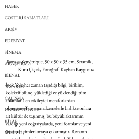
HABER
GÖSTERİ SANATLARI
ARŞİV
EDEBİYAT
SİNEMA
Paysage Symétrique, 50 x 50 x 35 cm, Seramik, 
ARAŞTIRMA
Kuru Çiçek, Fotoğraf: Kayhan Kaygusuz
BİENAL
İpek Yolu her zaman taşıdığı bilgi, birikim, 
TASARIM
kolektif bilinç, yüklediği ve yüklendiği tüm 
ÇALIŞMA
anlamlarla en etkileyici metaforlardan 
olmuştur. Taşınan malzemelerle birlikte onlara 
UNLIMITED KIDS
ait kültür de taşınmış; bu büyük aktarımın 
KİTAP
vardığı yeni coğrafyalarda, yeni formlar ve yeni 
üretim biçimleri ortaya çıkarmıştır. Rotanın 
MİMARİ