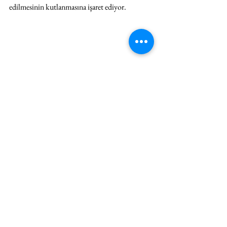
edilmesinin kutlanmasına işaret ediyor.  
İstanbul Fransız Sarayı bahçesi için mekana has 
seramik yerleştirme, Fotoğraf: Kayhan 
Kaygusuz
Jardin Particulier
, Fransız Sarayı’nın etkileyici 
bahçesine has üretilmiş bir yerleştirme. İpek 
Yolu’yla Osmanlı’ya ulaşan porselen kaplardan 
ilham alan şah kavanozlar adeta topraktan 