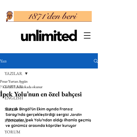
Yazı
YAZILAR
Pınar Yurtan Aygün
YAZILAR
7 Kas 2017
3 dakikada okunur
İpek Yolu’nun en özel bahçesi
ENGLISH
SERGİ
Burçak Bingöl’ün Ekim ayında Fransız 
Sarayı’nda gerçekleştirdiği sergisi 
Jardin 
RÖPORTAJ
Particulier
, İpek Yolu’ndan aldığı ilhamla geçmiş 
ve günümüz arasında köprüler kuruyor
YORUM