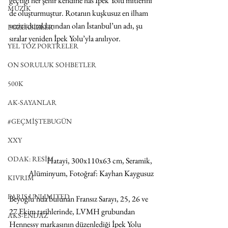
geçtiği her şehir kendine has İpek Yolu mitlerini 
MÜZİK
de oluşturmuştur. Rotanın kuşkusuz en ilham 
verici duraklarından olan İstanbul’un adı, şu 
EGZERSİZLER
sıralar yeniden İpek Yolu’yla anılıyor.  
YEL TOZ PORTRELER
ON SORULUK SOHBETLER
500K
AK-SAYANLAR
#GEÇMİŞTEBUGÜN
XXY
ODAK: RESİM
Hatayi, 300x110x63 cm, Seramik, 
Alüminyum, Fotoğraf: Kayhan Kaygusuz
KIVRIM
PARIS UNLIMITED
Beyoğlu’nda bulunan Fransız Sarayı, 25, 26 ve 
27 Ekim tarihlerinde, LVMH grubundan 
AKS-ENDAZ
Hennessy markasının düzenlediği İpek Yolu 