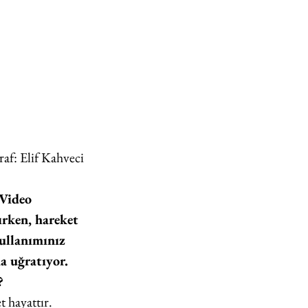
f: Elif Kahveci 
Video 
ırken, hareket 
ullanımınız 
a uğratıyor. 
?
 hayattır. 