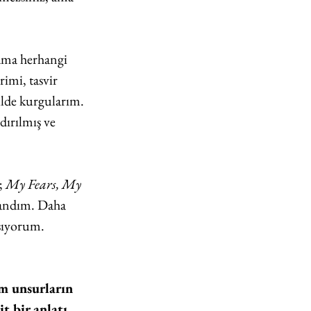
ama herhangi 
rimi, tasvir 
ilde kurgularım. 
dırılmış ve 
; 
My Fears, My 
llandım. Daha 
şıyorum. 
üm unsurların 
t bir anlatı 