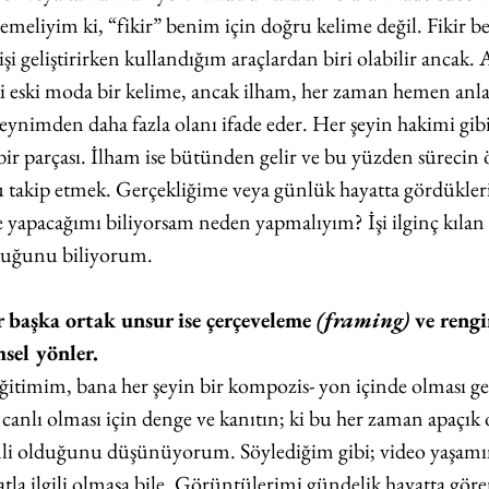
meliyim ki, “fikir” benim için doğru kelime değil. Fikir be
işi geliştirirken kullandığım araçlardan biri olabilir ancak. 
ki eski moda bir kelime, ancak ilham, her zaman hemen an
ynimden daha fazla olanı ifade eder. Her şeyin hakimi gib
 bir parçası. İlham ise bütünden gelir ve bu yüzden sürecin
 takip etmek. Gerçekliğime veya günlük hayatta gördükle
 yapacağımı biliyorsam neden yapmalıyım? İşi ilginç kılan
duğunu biliyorum.
 başka ortak unsur ise çerçeveleme 
(framing)
 ve rengi
sel yönler.
ğitimim, bana her şeyin bir kompozis- yon içinde olması ger
anlı olması için denge ve kanıtın; ki bu her zaman apaçık 
li olduğunu düşünüyorum. Söylediğim gibi; video yaşamın 
tla ilgili olmasa bile. Görüntülerimi gündelik hayatta gör