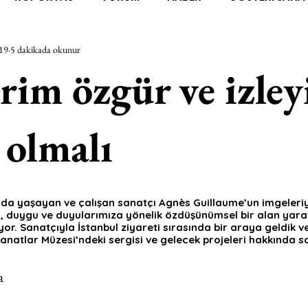
19
5 dakikada okunur
RAŞTIRMA
BİENAL
TASARIM
ÇALIŞMA
UNL
rim özgür ve izley
SİZLER
YEL TOZ PORTRELER
ON SORULUK SOHBETL
olmalı
TEBUGÜN
XXY
ODAK: RESİM
KIVRIM
PARIS
da yaşayan ve çalışan sanatçı Agnès Guillaume’un imgeleriyle
, duygu ve duyularımıza yönelik özdüşünümsel bir alan yaratı
SINIRSIZ ZİYARETLER
yor. Sanatçıyla İstanbul ziyareti sırasında bir araya geldik ve
anatlar Müzesi’ndeki sergisi ve gelecek projeleri hakkında so
a