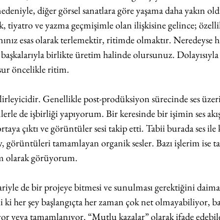
deniyle, diğer görsel sanatlara göre yaşama daha yakın o
iyatro ve yazma geçmişimle olan ilişkisine gelince; özelli
nız esas olarak terlemektir, ritimde olmaktır. Neredeyse h
, başkalarıyla birlikte üretim halinde olursunuz. Dolayısıyla
ur öncelikle ritim.
elirleyicidir. Genellikle post-prodüksiyon sürecinde ses üzer
rle de işbirliği yapıyorum. Bir keresinde bir işimin ses akış
aya çıktı ve görüntüler sesi takip etti. Tabii burada ses ile 
y, görüntüleri tamamlayan organik sesler. Bazı işlerim ise t
im olarak görüyorum.
riyle de bir projeye bitmesi ve sunulması gerektiğini daima
i ki her şey başlangıçta her zaman çok net olmayabiliyor, ba
şiyor veya tamamlanıyor. “Mutlu kazalar” olarak ifade edebil