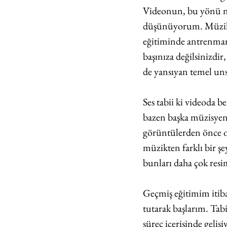
Videonun, bu yönü ne
düşünüyorum. Müzik, t
eğitiminde antrenmanı
başınıza değilsinizdir
de yansıyan temel uns
Ses tabii ki videoda b
bazen başka müzisyenle
görüntülerden önce ort
müzikten farklı bir şe
bunları daha çok res
Geçmiş eğitimim itiba
tutarak başlarım. Tabi
süreç içerisinde geli