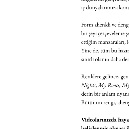
iç dünyalarımıza konu
Form ahenkli ve denge
bir şeyi çerçeveleme şe
ettiğim manzaraları, i
Yine de, tüm bu hazırl
sınırlı olanın daha 
Renklere gelince, gen
Nights, My Roots, My
derin bir anlam uyand
Bütünün rengi, ahengi 
Videolarınızda haya
belirlenmiş olması i