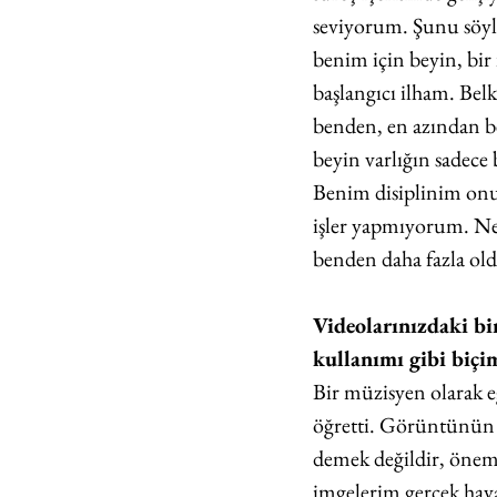
seviyorum. Şunu söyle
benim için beyin, bir 
başlangıcı ilham. Bel
benden, en azından be
beyin varlığın sadece
Benim disiplinim onu
işler yapmıyorum. Ne
benden daha fazla ol
Videolarınızdaki bir
kullanımı gibi biçim
Bir müzisyen olarak e
öğretti. Görüntünün c
demek değildir, önem
imgelerim gerçek haya