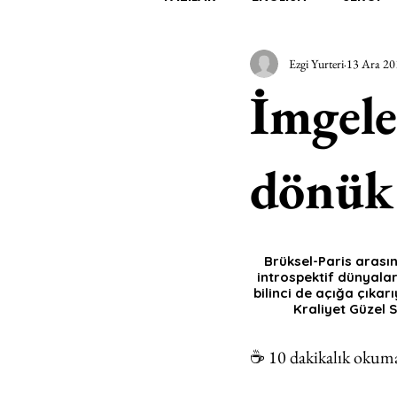
Ezgi Yurteri
13 Ara 20
EDEBİYAT
SİNEMA
A
İmgele
MİMARİ
MÜZİK
EGZER
dönük 
AK-SAYANLAR
#GEÇMİŞ
Brüksel-Paris arasın
introspektif dünyalar
AKS-ENDAZ
TUHAF AÇI
bilinci de açığa çıkarı
Kraliyet Güzel S
☕️ 10 dakikalık okum