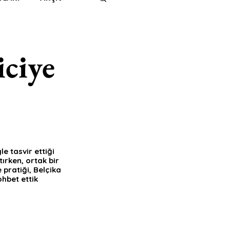
IMITED KIDS
KİTAP
iciye
ER
500K
 UNLIMITED
 tasvir ettiği 
rken, ortak bir 
 pratiği, Belçika 
hbet ettik 