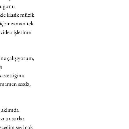
lduğunu 
kle klasik müzik 
içbir zaman tek 
 video işlerime 
ine çalışıyorum, 
ı 
kastettiğim; 
amamen sessiz, 
 aklımda 
zı unsurlar 
eceğim şeyi çok 