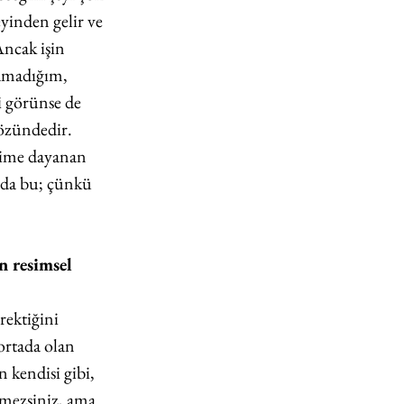
yinden gelir ve 
Ancak işin 
lamadığım, 
i görünse de 
 özündedir. 
rime dayanan 
 da bu; çünkü 
n resimsel 
ektiğini 
ortada olan 
kendisi gibi, 
emezsiniz, ama 