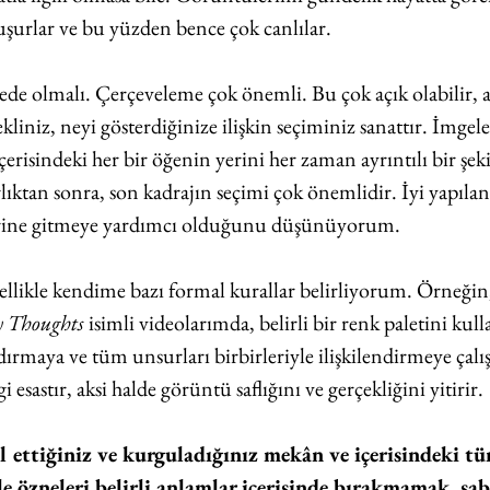
şurlar ve bu yüzden bence çok canlılar.
de olmalı. Çerçeveleme çok önemli. Bu çok açık olabilir, 
kliniz, neyi gösterdiğinize ilişkin seçiminiz sanattır. İmgele
çerisindeki her bir öğenin yerini her zaman ayrıntılı bir şek
ıktan sonra, son kadrajın seçimi çok önemlidir. İyi yapılan
derine gitmeye yardımcı olduğunu düşünüyorum.
ellikle kendime bazı formal kurallar belirliyorum. Örneğin
 Thoughts 
isimli videolarımda, belirli bir renk paletini ku
ırmaya ve tüm unsurları birbirleriyle ilişkilendirmeye çalı
esastır, aksi halde görüntü saflığını ve gerçekliğini yitirir.
l ettiğiniz ve kurguladığınız mekân ve içerisindeki t
le özneleri belirli anlamlar içerisinde bırakmamak, sabi