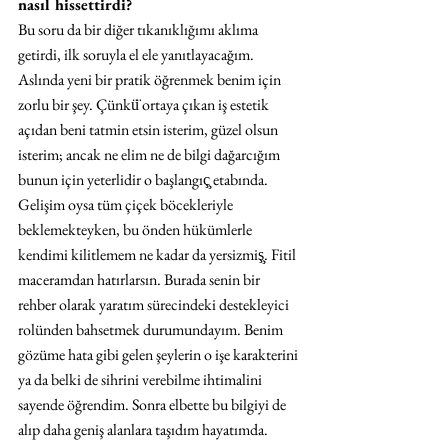
nasıl hissettirdi?
Bu soru da bir diğer tıkanıklığımı aklıma 
getirdi, ilk soruyla el ele yanıtlayacağım. 
Aslında yeni bir pratik öğrenmek benim için 
zorlu bir şey. Çünkü̈ ortaya çıkan iş estetik 
açıdan beni tatmin etsin isterim, güzel olsun 
isterim; ancak ne elim ne de bilgi dağarcığım 
bunun için yeterlidir o başlangıç̧ etabında. 
Gelişim oysa tüm çiçek böcekleriyle 
beklemekteyken, bu önden hükümlerle 
kendimi kilitlemem ne kadar da yersizmiş̧. Fitil 
maceramdan hatırlarsın. Burada senin bir 
rehber olarak yaratım sürecindeki destekleyici 
rolünden bahsetmek durumundayım. Benim 
gözüme hata gibi gelen şeylerin o işe karakterini 
ya da belki de sihrini verebilme ihtimalini 
sayende öğrendim. Sonra elbette bu bilgiyi de 
alıp daha geniş alanlara taşıdım hayatımda. 