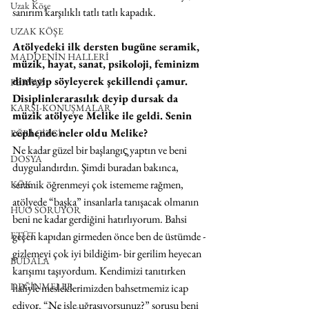
Uzak Köşe
sanırım karşılıklı tatlı tatlı kapadık. 
UZAK KÖŞE
Atölyedeki ilk dersten bugüne seramik, 
MADDENİN HALLERİ
müzik, hayat, sanat, psikoloji, feminizm 
dinleyip söyleyerek şekillendi çamur. 
PERVAZ
Disiplinlerarasılık deyip dursak da 
KARŞI-KONUŞMALAR
müzik atölyeye Melike ile geldi. Senin 
cephende neler oldu Melike?
EĞRİ ÇİZGİ
Ne kadar güzel bir başlangıç̧ yaptın ve beni 
DOSYA
duygulandırdın. Şimdi buradan bakınca, 
seramik öğrenmeyi çok istememe rağmen, 
KÖK
atölyede “başka” insanlarla tanışacak olmanın 
HUO SORUYOR
beni ne kadar gerdiğini hatırlıyorum. Bahsi 
ETÜT
geçen kapıdan girmeden önce ben de üstümde -
gizlemeyi çok iyi bildiğim- bir gerilim heyecan 
BUDALA
karışımı taşıyordum. Kendimizi tanıtırken 
DEĞİNMELER
haliyle mesleklerimizden bahsetmemiz icap 
ediyor. “Ne işle uğraşıyorsunuz?” sorusu beni 