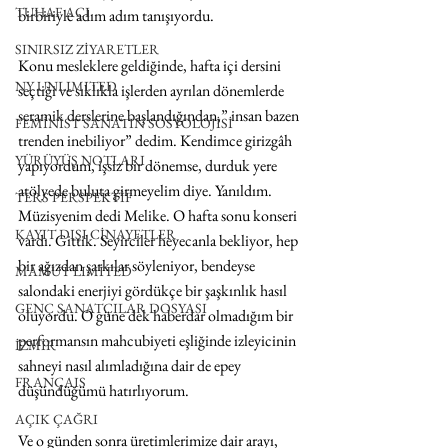
TUHAF AÇI
birbiriyle adım adım tanışıyordu. 
SINIRSIZ ZİYARETLER
Konu mesleklere geldiğinde, hafta içi dersini 
NY UNLIMITED
seçtiği ve sıklıkla işlerden ayrılan dönemlerde 
seramik derslerine başlandığından,” insan bazen 
FEMİNİST SANATIN SOSYOLOJİSİ
trenden inebiliyor” dedim. Kendimce girizgâh 
YÜRÜYÜŞ NOTLARI
yapıyordum, işsiz bir dönemse, durduk yere 
atölyede buluta girmeyelim diye. Yanıldım. 
TERS PERSPEKTİF
Müzisyenim dedi Melike. O hafta sonu konseri 
KAYIT DIŞI CİNAYETLER
vardı. Gittik. Seyirciler heyecanla bekliyor, hep 
bir ağızdan şarkılar söyleniyor, bendeyse 
MAMUT LIMITED
salondaki enerjiyi gördükçe bir şaşkınlık hasıl 
GENÇ SANATÇILAR DOSYASI
oluyordu. O güne dek haberdar olmadığım bir 
performansın mahcubiyeti eşliğinde izleyicinin 
İZMİR
sahneyi nasıl alımladığına dair de epey 
FRANÇAIS
düşündüğümü hatırlıyorum. 
AÇIK ÇAĞRI
Ve o günden sonra üretimlerimize dair arayı, 