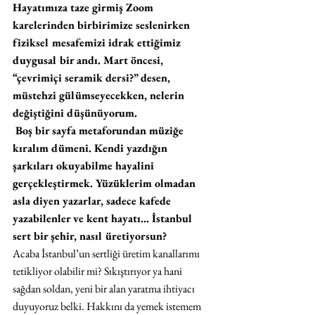
Hayatımıza taze girmiş Zoom 
karelerinden birbirimize seslenirken 
fiziksel mesafemizi idrak ettiğimiz 
duygusal bir andı. Mart öncesi, 
“çevrimiçi seramik dersi?” desen, 
müstehzi gülümseyecekken, nelerin 
değiştiğini düşünüyorum.
 Boş bir sayfa metaforundan müziğe 
kıralım dümeni. Kendi yazdığın 
şarkıları okuyabilme hayalini 
gerçekleştirmek. Yüzüklerim olmadan 
asla diyen yazarlar, sadece kafede 
yazabilenler ve kent hayatı... İstanbul 
sert bir şehir, nasıl üretiyorsun? 
Acaba İstanbul’un sertliği üretim kanallarımı 
tetikliyor olabilir mi? Sıkıştırıyor ya hani 
sağdan soldan, yeni bir alan yaratma ihtiyacı 
duyuyoruz belki. Hakkını da yemek istemem 