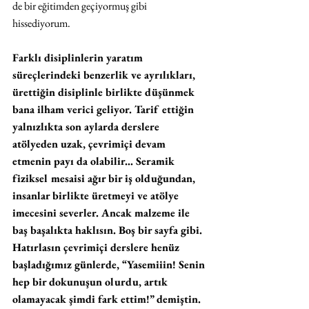
de bir eğitimden geçiyormuş gibi 
hissediyorum. 
Farklı disiplinlerin yaratım 
süreçlerindeki benzerlik ve ayrılıkları, 
ürettiğin disiplinle birlikte düşünmek 
bana ilham verici geliyor. Tarif ettiğin 
yalnızlıkta son aylarda derslere 
atölyeden uzak, çevrimiçi devam 
etmenin payı da olabilir... Seramik 
fiziksel mesaisi ağır bir iş olduğundan, 
insanlar birlikte üretmeyi ve atölye 
imecesini severler. Ancak malzeme ile 
baş başalıkta haklısın. Boş bir sayfa gibi. 
Hatırlasın çevrimiçi derslere henüz 
başladığımız günlerde, “Yasemiiin! Senin 
hep bir dokunuşun olurdu, artık 
olamayacak şimdi fark ettim!” demiştin. 