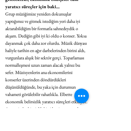
yaratıcı süreçler için baki...
Grup müziğimize yeniden dokunuşlar 
yaptığımız ve gitmek istediğim yeri daha iyi 
aktarabildiğim bir formatla sahnedeydik o 
akşam. Dediğin gibi iyi ki oldu o konser. Yoksa 
dayanmak çok daha zor olurdu. Müzik dünyası 
haliyle tarihin en ağır darbelerinden birini aldı, 
vurgunlara alışık bir sektör gerçi. Toparlaması 
normalleşmesi uzun zaman alacak yalnız bu 
sefer. Müzisyenlerin ana ekonomilerini 
konserler üzerinden döndürdükleri 
düşünüldüğünde, bu yaka için durumun 
vahameti görülebilir rahatlıkla. Elbette 
ekonomik belirsizlik yaratıcı süreçleri etkiliyor. 
Ama misal tekinsizlik hissi beni yazmaya da 
sevk edebiliyor bazen. Farklı disiplinlerden pek 
çok sanatçının bu karanlık zamanda nasıl 
sorular ürettiğini merak ediyorum. 