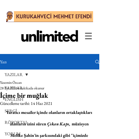
Yazı
YAZILAR
Yasemin Özcan
YAZILAR
28 Eyl 2020
6 dakikada okunur
İçime bir muğlak
ENGLISH
Güncelleme tarihi:
14 Haz 2021
SERGİ
Yaratıcı mesailer içinde olanların ortaklaştıkları 
RÖPORTAJ
alanların izini süren 
Çıkan Kapı, 
müzisyen 
YORUM
Melike Şahin'in şarkısındaki gibi "içimizde 