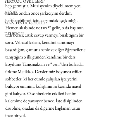
YERYÜZÜ ÖYKÜLERİ
hep germiştir. Müzisyenim diyebilmem yeni 
AKSAK
mesela, ondan önce şarkıcıyım derdim 
hafifletebilmek için karşımdaki şaşkınlığı. 
MANIFESTA 16 RUHR
Hemen akabinde ne tarz?” gelir, o da başımın 
DEUTSCH
tatlı belası, artık cevap vermeyi bıraktığım bir 
soru. Velhasıl kelam, kendimi tanıtmayı 
başardığım, çamurla senle ve diğer öğrencilerle 
tanıştığım o ilk günden kendime bir ders 
koydum: Tanışmaktan ve “yeni”den bu kadar 
ürkme Melikko. Derslerimiz boyunca edilen 
sohbetler, ki her cümle çalışılan işte yerini 
buluyor eminim, kulağımın arkasında masal 
gibi kalıyor. O sohbetlerin etkileri benim 
kalemime de yansıyor bence. İşte disiplinden 
disipline, oradan da diğerine bağlanan uzun 
ince bir yol. 