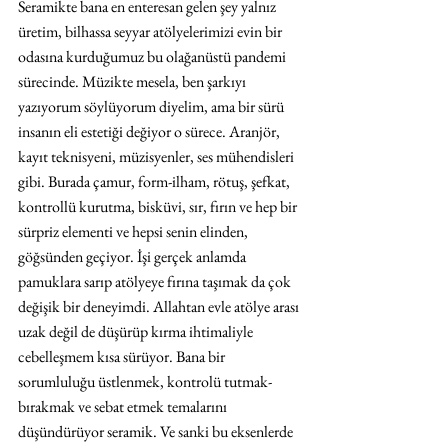
Seramikte bana en enteresan gelen şey yalnız 
üretim, bilhassa seyyar atölyelerimizi evin bir 
odasına kurduğumuz bu olağanüstü pandemi 
sürecinde. Müzikte mesela, ben şarkıyı 
yazıyorum söylüyorum diyelim, ama bir sürü 
insanın eli estetiği değiyor o sürece. Aranjör, 
kayıt teknisyeni, müzisyenler, ses mühendisleri 
gibi. Burada çamur, form-ilham, rötuş, şefkat, 
kontrollü kurutma, bisküvi, sır, fırın ve hep bir 
sürpriz elementi ve hepsi senin elinden, 
göğsünden geçiyor. İşi gerçek anlamda 
pamuklara sarıp atölyeye fırına taşımak da çok 
değişik bir deneyimdi. Allahtan evle atölye arası 
uzak değil de düşürüp kırma ihtimaliyle 
cebelleşmem kısa sürüyor. Bana bir 
sorumluluğu üstlenmek, kontrolü tutmak-
bırakmak ve sebat etmek temalarını 
düşündürüyor seramik. Ve sanki bu eksenlerde 