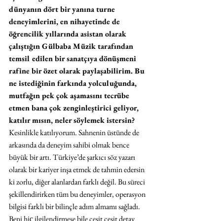
dünyanın dört bir yanına turne 
deneyimlerini, en nihayetinde de 
öğrencilik yıllarında asistan olarak 
çalıştığın Gülbaba Müzik tarafından 
temsil edilen bir sanatçıya dönüşmeni 
rafine bir özet olarak paylaşabilirim. Bu 
ne istediğinin farkında yolculuğunda, 
mutfağın pek çok aşamasını tecrübe 
etmen bana çok zenginleştirici geliyor, 
katılır mısın, neler söylemek istersin?
Kesinlikle katılıyorum. Sahnenin üstünde de 
arkasında da deneyim sahibi olmak bence 
büyük bir artı. Türkiye’de şarkıcı söz yazarı 
olarak bir kariyer inşa etmek de tahmin edersin 
ki zorlu, diğer alanlardan farklı değil. Bu süreci 
şekillendirirken tüm bu deneyimler, operasyon 
bilgisi farklı bir bilinçle adım almamı sağladı. 
Beni hiç̧ ilgilendirmese bile çeşit çeşit detay 