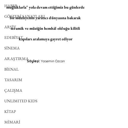
HABER
muğlaklarla" yola devam ettiğimiz bu günlerde 
GÖSTERİ SANATLARI
bir müzisyenin yaratıcı dünyasına bakarak 
ARŞİV
seramik ve müziğin hemhâl olduğu kilitli 
EDEBİYAT
kapıları aralamaya gayret ediyor
SİNEMA
ARAŞTIRMA
Söyleşi:
 Yasemin Özcan
BİENAL
TASARIM
ÇALIŞMA
UNLIMITED KIDS
KİTAP
MİMARİ