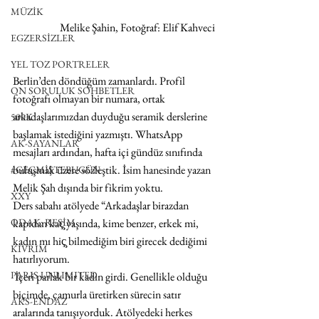
MÜZİK
Melike Şahin, Fotoğraf: Elif Kahveci
EGZERSİZLER
YEL TOZ PORTRELER
Berlin’den döndüğüm zamanlardı. Profil 
ON SORULUK SOHBETLER
fotoğrafı olmayan bir numara, ortak 
arkadaşlarımızdan duyduğu seramik derslerine 
500K
başlamak istediğini yazmıştı. WhatsApp 
AK-SAYANLAR
mesajları ardından, hafta içi gündüz sınıfında 
buluşmak üzere sözleştik. İsim hanesinde yazan 
#GEÇMİŞTEBUGÜN
Melik Şah dışında bir fikrim yoktu. 
XXY
Ders sabahı atölyede “Arkadaşlar birazdan 
ODAK: RESİM
kapıdan kaç̧ yaşında, kime benzer, erkek mi, 
kadın mı hiç̧ bilmediğim biri girecek dediğimi 
KIVRIM
hatırlıyorum.
PARIS UNLIMITED
 İçeri parlak bir kadın girdi. Genellikle olduğu 
biçimde, çamurla üretirken sürecin satır 
AKS-ENDAZ
aralarında tanışıyorduk. Atölyedeki herkes 