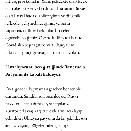
ihtiyaç gibi konular. Yakın gelecekte olabilecek 
olan olası krizler ve bu durumlara sanat dünyası 
olarak nasıl hazır olabileceğimiz ve dinamik 
refleksler geliştirebileceğimiz ve bunu 
yaparken, tarihteki tekrarlardan neler 
öğrenebileceğimiz. O esnada dünyada henüz 
Covid alıp başını gitmemişti, Rusya’nın 
Ukrayna’ya açtığı savaş, daha ortada yoktu.
Hatırlıyorum, ben gittiğimde Venezuela 
Pavyonu da kapalı haldeydi.
Evet, gözden kaçmaması gereken benzer bir 
durumdu. Şimdiki son bienalde de, Rusya 
pavyonu kapalı duruyor, sanatçılar ve 
küratörleri savaş karşıtı olduklarını açıklayıp, 
çekildiler. Ukrayna pavyonu da bir şekilde, son 
anda savaştan, bölgelerinden çıkarıp 