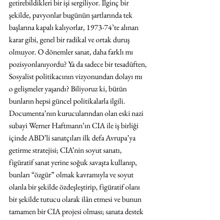
getirebildikleri bir işi sergiliyor. İlginç bir 
şekilde, pavyonlar bugünün şartlarında tek 
başlarına kapalı kalıyorlar, 1973-74’te alınan 
karar gibi, genel bir radikal ve ortak duruş 
olmuyor. O dönemler sanat, daha farklı mı 
pozisyonlanıyordu? Ya da sadece bir tesadüften, 
Sosyalist politikacının vizyonundan dolayı mı 
o gelişmeler yaşandı? Biliyoruz ki, bütün 
bunların hepsi güncel politikalarla ilgili. 
Documenta’nın kurucularından olan eski nazi 
subayi Werner Haftmann’ın CIA ile iş birliği 
içinde ABD’li sanatçıları ilk defa Avrupa’ya 
getirme stratejisi; CIA’nin soyut sanatı, 
figüratif sanat yerine soğuk savaşta kullanıp, 
bunları “özgür” olmak kavramıyla ve soyut 
olanla bir şekilde özdeşleştirip, figüratif olanı 
bir şekilde tutucu olarak ilân etmesi ve bunun 
tamamen bir CIA projesi olması; sanata destek 