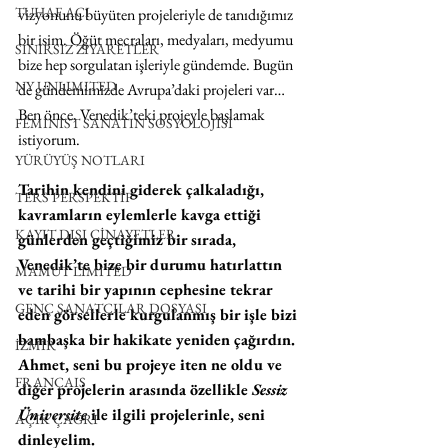
TUHAF AÇI
vizyonunu büyüten projeleriyle de tanıdığımız 
bir isim. Öğüt mecraları, medyaları, medyumu 
SINIRSIZ ZİYARETLER
bize hep sorgulatan işleriyle gündemde. Bugün 
NY UNLIMITED
de gündemimizde Avrupa’daki projeleri var… 
Ben önce, Venedik’teki projeyle başlamak 
FEMİNİST SANATIN SOSYOLOJİSİ
istiyorum.
YÜRÜYÜŞ NOTLARI
Tarihin kendini giderek çalkaladığı, 
TERS PERSPEKTİF
kavramların eylemlerle kavga ettiği 
KAYIT DIŞI CİNAYETLER
günlerden geçtiğimiz bir sırada, 
Venedik’te bize bir durumu hatırlattın 
MAMUT LIMITED
ve tarihi bir yapının cephesine tekrar 
GENÇ SANATÇILAR DOSYASI
eden görsellerle kurgulanmış bir işle bizi 
bambaşka bir hakikate yeniden çağırdın. 
İZMİR
Ahmet, seni bu projeye iten ne oldu ve 
FRANÇAIS
diğer projelerin arasında özellikle 
Sessiz 
Üniversite
 ile ilgili projelerinle, seni 
AÇIK ÇAĞRI
dinleyelim.