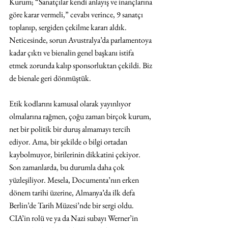
Kurum; “Sanatçılar kendi anlayış ve inançlarına 
göre karar vermeli,” cevabı verince, 9 sanatçı 
toplanıp, sergiden çekilme kararı aldık. 
Neticesinde, sorun Avustralya’da parlamentoya 
kadar çıktı ve bienalin genel başkanı istifa 
etmek zorunda kalıp sponsorluktan çekildi. Biz 
de bienale geri dönmüştük.
Etik kodlarını kamusal olarak yayınlıyor 
olmalarına rağmen, çoğu zaman birçok kurum, 
net bir politik bir duruş almamayı tercih 
ediyor. Ama, bir şekilde o bilgi ortadan 
kaybolmuyor, birilerinin dikkatini çekiyor. 
Son zamanlarda, bu durumla daha çok 
yüzleşiliyor. Mesela, Documenta’nın erken 
dönem tarihi üzerine, Almanya’da ilk defa 
Berlin’de Tarih Müzesi’nde bir sergi oldu. 
CIA’in rolü ve ya da Nazi subayı Werner’in 