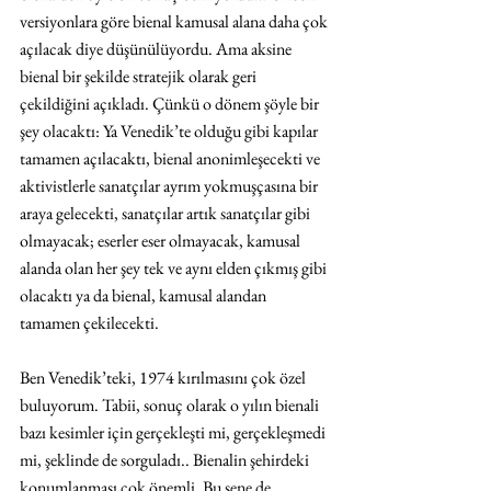
versiyonlara göre bienal kamusal alana daha çok 
açılacak diye düşünülüyordu. Ama aksine 
bienal bir şekilde stratejik olarak geri 
çekildiğini açıkladı. Çünkü o dönem şöyle bir 
şey olacaktı: Ya Venedik’te olduğu gibi kapılar 
tamamen açılacaktı, bienal anonimleşecekti ve 
aktivistlerle sanatçılar ayrım yokmuşçasına bir 
araya gelecekti, sanatçılar artık sanatçılar gibi 
olmayacak; eserler eser olmayacak, kamusal 
alanda olan her şey tek ve aynı elden çıkmış gibi 
olacaktı ya da bienal, kamusal alandan 
tamamen çekilecekti.
Ben Venedik’teki, 1974 kırılmasını çok özel 
buluyorum. Tabii, sonuç olarak o yılın bienali 
bazı kesimler için gerçekleşti mi, gerçekleşmedi 
mi, şeklinde de sorguladı.. Bienalin şehirdeki 
konumlanması çok önemli. Bu sene de 