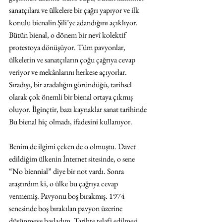
sanatçılara ve ülkelere bir çağrı yapıyor ve ilk 
konulu bienalin Şili’ye adandığını açıklıyor. 
Bütün bienal, o dönem bir nevî kolektif 
protestoya dönüşüyor. Tüm pavyonlar, 
ülkelerin ve sanatçıların çoğu çağrıya cevap 
veriyor ve mekânlarını herkese açıyorlar. 
Sıradışı, bir aradalığın göründüğü, tarihsel 
olarak çok önemli bir bienal ortaya çıkmış 
oluyor. İlginçtir, bazı kaynaklar sanat tarihinde 
Bu bienal hiç olmadı, ifadesini kullanıyor.
Benim de ilgimi çeken de o olmuştu. Davet 
edildiğim ülkenin İnternet sitesinde, o sene 
“No biennial” diye bir not vardı. Sonra 
araştırdım ki, o ülke bu çağrıya cevap 
vermemiş. Pavyonu boş bırakmış. 1974 
senesinde boş bırakılan pavyon üzerine 
düşünmeye başladım. Tarihte telafi edilmesi 