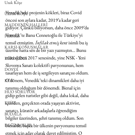
Uzak Köşe
Venedik’teki projenin kökleri, biraz Covid 
UZAK KÖŞE
öncesi son aylara kadar, 2019’a kadar geri 
MADDENİN HALLERİ
gidiyor. Çünkü biliyorsun, daha önce 2009’da 
Venedik’te Banu Cennetoğlu ile Türkiye’yi 
PERVAZ
temsil etmiştim. 
İnfilak etmiş kent 
isimli bu iş 
KARŞI-KONUŞMALAR
üzerine hatta sen de bir yazı yazmıştın… Bunu 
müteakiben 2017 senesinde, yine NSK - Yeni 
EĞRİ ÇİZGİ
Slovenya Sanatı kolektifi pavyonunun, hem 
DOSYA
tasarlayan hem de iş sergileyen sanatçısı oldum. 
O dönem, Venedik’teki dinamikleri daha iyi 
KÖK
tanımış olduğum bir dönemdi. Bienal için 
HUO SORUYOR
gidip gelen turistler gibi değil, daha lokal, daha 
içeriden, gerçekten orada yaşayan aktivist, 
ETÜT
sanatçı, küratör arkadaşlarla öğrendiğim 
BUDALA
bilgiler üzerinden, şehri tanımış oldum. Son 
DEĞİNMELER
bienalde, başka bir ülkenin pavyonunu temsil 
etmek için aday olarak davet edilmiştim. O 