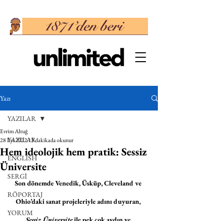
Yazı
YAZILAR
Evrim Altuğ
YAZILAR
28 Eyl 2022
13 dakikada okunur
Hem ideolojik hem pratik: Sessiz
ENGLISH
Üniversite
SERGİ
Son dönemde Venedik, Üsküp, Cleveland ve 
RÖPORTAJ
Ohio’daki sanat projeleriyle adını duyuran, 
YORUM
Sessiz Üniversite
 ile pek çok aydın ve 