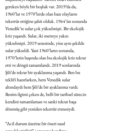
gereken böyle bir boşluk var. 2019’da da, 
1960’lar ve 1970’lerde olan bazı olayların 
tekerrür ettiğine şahit olduk. 1964’ün sonunda 
Venedik’te sular çok yükselmişti. Bir ekolojik 
kriz yaşandı. Sular, iki metreye yakın 
yükselmişti. 2019 senesinde, yine aynı şekilde 
sular yükseldi. Yani 1960’ların sonunda, 
1970’lerin başında olan bu ekolojik kriz tekrar 
etti ve döngü tamamlandı. 2019 sonlarında 
Şili’de tekrar bir ayaklanma yaşandı. Ben bu 
teklifi hazırlarken, hem Venedik sular 
altındaydı hem Şili’de bir ayaklanma vardı. 
Benim ilgimi çeken de, belli bir tarihsel sürecin 
kendini tamamlaması ve sanki tekrar başa 
dönmüş gibi yeniden tekerrür etmesiydi.
“Acil durum üzerine bir öneri nasıl 
gerçekleştirilir?” sorusunu kendime 