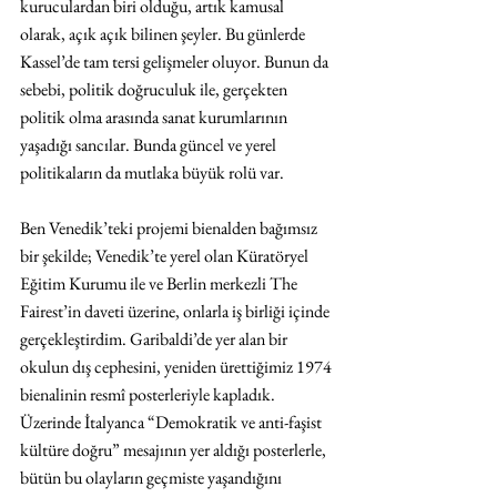
kuruculardan biri olduğu, artık kamusal 
olarak, açık açık bilinen şeyler. Bu günlerde 
Kassel’de tam tersi gelişmeler oluyor. Bunun da 
sebebi, politik doğruculuk ile, gerçekten 
politik olma arasında sanat kurumlarının 
yaşadığı sancılar. Bunda güncel ve yerel 
politikaların da mutlaka büyük rolü var.
Ben Venedik’teki projemi bienalden bağımsız 
bir şekilde; Venedik’te yerel olan Küratöryel 
Eğitim Kurumu ile ve Berlin merkezli The 
Fairest’in daveti üzerine, onlarla iş birliği içinde 
gerçekleştirdim. Garibaldi’de yer alan bir 
okulun dış cephesini, yeniden ürettiğimiz 1974 
bienalinin resmî posterleriyle kapladık. 
Üzerinde İtalyanca “Demokratik ve anti-faşist 
kültüre doğru” mesajının yer aldığı posterlerle, 
bütün bu olayların geçmiste yaşandığını 