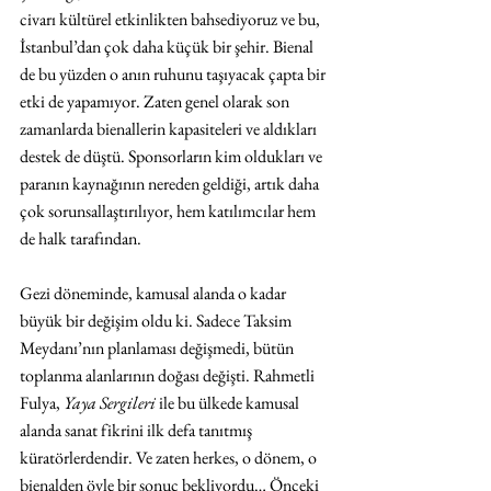
civarı kültürel etkinlikten bahsediyoruz ve bu, 
İstanbul’dan çok daha küçük bir şehir. Bienal 
de bu yüzden o anın ruhunu taşıyacak çapta bir 
etki de yapamıyor. Zaten genel olarak son 
zamanlarda bienallerin kapasiteleri ve aldıkları 
destek de düştü. Sponsorların kim oldukları ve 
paranın kaynağının nereden geldiği, artık daha 
çok sorunsallaştırılıyor, hem katılımcılar hem 
de halk tarafından.
Gezi döneminde, kamusal alanda o kadar 
büyük bir değişim oldu ki. Sadece Taksim 
Meydanı’nın planlaması değişmedi, bütün 
toplanma alanlarının doğası değişti. Rahmetli 
Fulya, 
Yaya Sergileri 
ile bu ülkede kamusal 
alanda sanat fikrini ilk defa tanıtmış 
küratörlerdendir. Ve zaten herkes, o dönem, o 
bienalden öyle bir sonuç bekliyordu… Önceki 