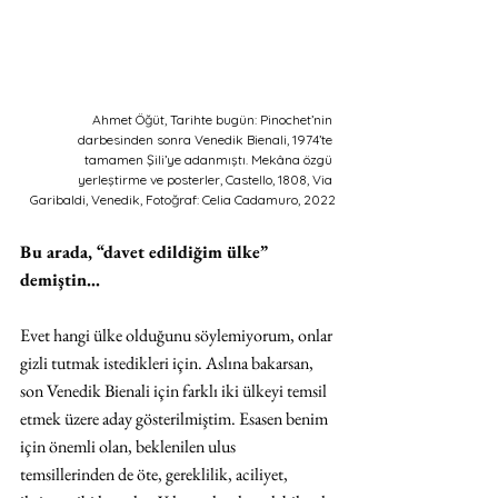
Ahmet Öğüt, Tarihte bugün: Pinochet’nin 
darbesinden sonra Venedik Bienali, 1974’te 
tamamen Şili’ye adanmıştı. Mekâna özgü 
yerleştirme ve posterler, Castello, 1808, Via 
Garibaldi, Venedik, Fotoğraf: Celia Cadamuro, 2022
Bu arada, “davet edildiğim ülke” 
demiştin…
Evet hangi ülke olduğunu söylemiyorum, onlar 
gizli tutmak istedikleri için. Aslına bakarsan, 
son Venedik Bienali için farklı iki ülkeyi temsil 
etmek üzere aday gösterilmiştim. Esasen benim 
için önemli olan, beklenilen ulus 
temsillerinden de öte, gereklilik, aciliyet, 