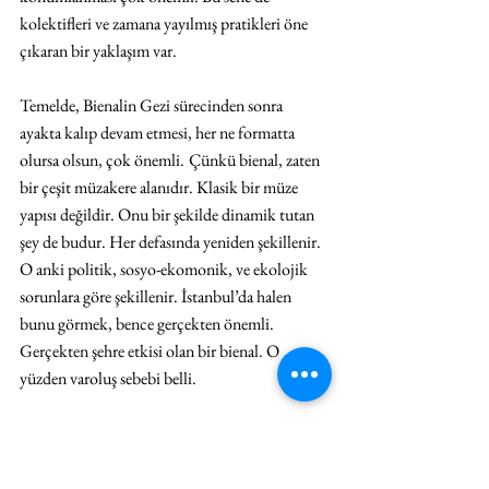
kolektifleri ve zamana yayılmış pratikleri öne 
çıkaran bir yaklaşım var.
Temelde, Bienalin Gezi sürecinden sonra 
ayakta kalıp devam etmesi, her ne formatta 
olursa olsun, çok önemli.
Çünkü bienal, zaten 
bir çeşit müzakere alanıdır. Klasik bir müze 
yapısı değildir. Onu bir şekilde dinamik tutan 
şey de budur. Her defasında yeniden şekillenir. 
O anki politik, sosyo-ekomonik, ve ekolojik 
sorunlara göre şekillenir. İstanbul’da halen 
bunu görmek, bence gerçekten önemli. 
Gerçekten şehre etkisi olan bir bienal. O 
yüzden varoluş sebebi belli.
Venedik’te ise, varoluşsal bir sorun yaşanıyor. 
Sanat tarihi için önemli. Ama, şehrin kendisi 
zaten şehir olmaktan çıktı, müzeye dönüştü. 