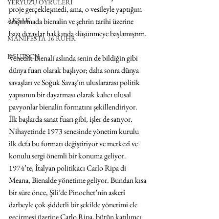
YERYÜZÜ ÖYKÜLERİ
proje gerçekleşmedi, ama, o vesileyle yaptığım 
AKSAK
araştırmada bienalin ve şehrin tarihi üzerine 
bazı detaylar hakkında düşünmeye başlamıştım.
MANIFESTA 16 RUHR
DEUTSCH
Venedik Bienali aslında senin de bildiğin gibi 
dünya fuarı olarak başlıyor; daha sonra dünya 
savaşları ve Soğuk Savaş’ın uluslararası politik 
yapısının bir dayatması olarak kalıcı ulusal 
pavyonlar bienalin formatını şekillendiriyor. 
İlk başlarda sanat fuarı gibi, işler de satıyor. 
Nihayetinde 1973 senesinde yönetim kurulu 
ilk defa bu formatı değiştiriyor ve merkezî ve 
konulu sergi önemli bir konuma geliyor. 
1974’te, İtalyan politikacı Carlo Ripa di 
Meana, Bienalde yönetime geliyor. Bundan kısa 
bir süre önce, Şili’de Pinochet’nin askerî 
darbeyle çok şiddetli bir şekilde yönetimi ele 
geçirmesi üzerine Carlo Ripa, bütün katılımcı 