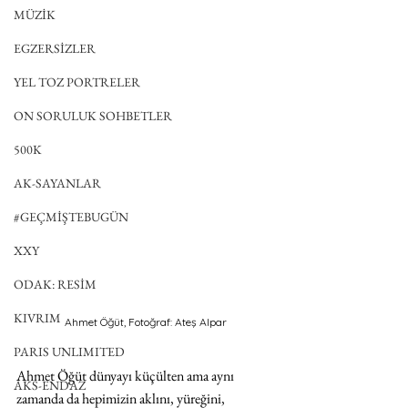
MÜZİK
EGZERSİZLER
YEL TOZ PORTRELER
ON SORULUK SOHBETLER
500K
AK-SAYANLAR
#GEÇMİŞTEBUGÜN
XXY
ODAK: RESİM
KIVRIM
Ahmet Öğüt, Fotoğraf: Ateş Alpar
PARIS UNLIMITED
Ahmet Öğüt dünyayı küçülten ama aynı 
AKS-ENDAZ
zamanda da hepimizin aklını, yüreğini, 