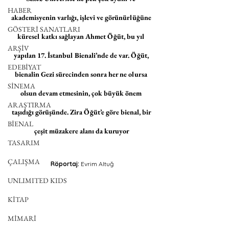
HABER
akademisyenin varlığı, işlevi ve görünürlüğüne 
GÖSTERİ SANATLARI
küresel katkı sağlayan Ahmet Öğüt, bu yıl 
ARŞİV
yapılan 17. İstanbul Bienali’nde de var. Öğüt, 
EDEBİYAT
bienalin Gezi sürecinden sonra her ne olursa 
SİNEMA
olsun devam etmesinin, çok büyük önem 
ARAŞTIRMA
taşıdığı görüşünde. Zira Öğüt’e göre bienal, bir 
BİENAL
çeşit müzakere alanı da kuruyor
TASARIM
ÇALIŞMA
Röportaj: 
Evrim Altuğ
UNLIMITED KIDS
KİTAP
MİMARİ