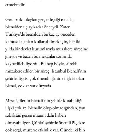
etmektedir.
Gezi parkı olayları gerçekleştiği esnada, 
bienalden üç ay kadar önceydi. Zaten 
Türkiye’de bienalden birkaç ay önceden 
kamusal alanları kullanabilmek için, her iki 
yılda bir devlet kurumlarıyla müzakere sürecine 
giriyor ve bazen bu mekânlar son anda 
kaybedilebiliyordu. Bu hep böyle, sürekli 
müzakere edilen bir süreç. İstanbul Bienali’nin 
şehirle ilişkisi çok önemli. Şehirle ilişkisi olan 
bienal, çok az var dünyada.
Meselâ, Berlin Bienali’nin şehirle kurabildiği 
ilişki çok az. Bienalin olup olmadığından, yan 
sokaktan geçen insanın dahi haberi 
olmayabiliyor. Çünkü şehirde önemli ölçekte 
çok sergi, müze ve etkinlik var. Günde iki bin 