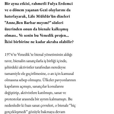
Bir ayna etkisi, rahmetli Fulya Erdemci 
ve o dönem yaşanan Gezi olaylarını da 
hatırlayarak, Lâle Müldür’ün dizeleri 
“Anne,Ben Barbar mıyım?” sözleri 
üzerinden onun da bienale kalkışmış 
olması.. Ve senin bu Venedik projen… 
İkisi birbirine ne kadar akraba olabilir?
1974’te Venedik’te bienal yönetiminin aldığı 
tavır, bienalin sanatçılarla iş birliği içinde, 
şehirdeki aktivistler tarafından neredeyse 
tamamiyle ele geçirilmesine, o an için kamusal 
olmasına sebep olmuştu. Ülkeler pavyonlarının 
kapılarını açmıştı, sanatçılar konularını 
değiştirip, aktivistlere katılmıştı, sanat ve 
protestolar arasında bir ayrım kalmamıştı. Bu 
nedenledir ki bazı sanat çevreleri, o bienale “hiç 
gerçekleşmedi” gözüyle bakmaya devam 