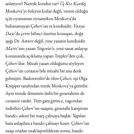
anlatıyor? Nerede kendisi var? 
Üç Kız Kardeş
Moskova’yı özleyen kızlar değil, verem olduğu 
için oyununun oynanırken Moskova’da 
bulunamayan Çehov'un ta kendisidir. 
Vanya 
Dayı
’da çevre bilinci üzerine konuşan, doğa 
aşığı Dr. Astrov değil, yine yazarın kendisidir. 
Martı
’nın yazarı Trigorin’e, yeni sanat anlayışı 
konusunda açıklama yapan Treplev’den çok, 
Çehov’dur. Mizah yazarı olduğunu söyleyen 
Çehov’un cenazesi bile mizahi bir ana denk 
gelmiştir. Badenweiler’de ölen Çehov, eşi Olga 
Knipper tarafından trenle Moskova’ya getirilir. 
Aynı trende dönemin ünlü bir generalinin de 
cenazesi vardır. Tren gara girince, vagondan 
indirilen Çehov’un naaşını, generalle karıştıran 
bando, askeri bir marş çalmaya başlar. Yapılan 
hata anlaşılınca bando çalmayı keser. Çehov’un 
naaşı oradan uzaklaştırıldıktan sonra, bando 