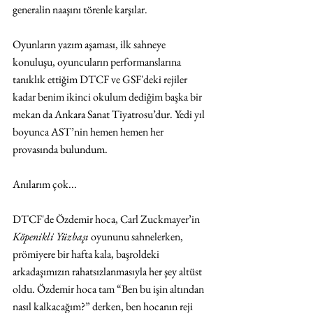
generalin naaşını törenle karşılar.
Oyunların yazım aşaması, ilk sahneye 
konuluşu, oyuncuların performanslarına 
tanıklık ettiğim DTCF ve GSF'deki rejiler 
kadar benim ikinci okulum dediğim başka bir 
mekan da Ankara Sanat Tiyatrosu’dur. Yedi yıl 
boyunca AST’nin hemen hemen her 
provasında bulundum. 
Anılarım çok... 
DTCF'de Özdemir hoca, Carl Zuckmayer’in 
Köpenikli Yüzbaşı
 oyununu sahnelerken, 
prömiyere bir hafta kala, başroldeki 
arkadaşımızın rahatsızlanmasıyla her şey altüst 
oldu. Özdemir hoca tam “Ben bu işin altından 
nasıl kalkacağım?” derken, ben hocanın reji 