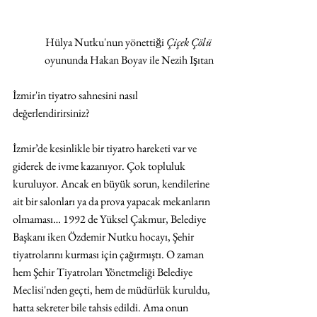
Hülya Nutku'nun yönettiği 
Çiçek Çölü
oyununda Hakan Boyav ile Nezih Işıtan
İzmir'in tiyatro sahnesini nasıl 
değerlendirirsiniz?
İzmir’de kesinlikle bir tiyatro hareketi var ve 
giderek de ivme kazanıyor. Çok topluluk 
kuruluyor. Ancak en büyük sorun, kendilerine 
ait bir salonları ya da prova yapacak mekanların 
olmaması… 1992 de Yüksel Çakmur, Belediye 
Başkanı iken Özdemir Nutku hocayı, Şehir 
tiyatrolarını kurması için çağırmıştı. O zaman 
hem Şehir Tiyatroları Yönetmeliği Belediye 
Meclisi'nden geçti, hem de müdürlük kuruldu, 
hatta sekreter bile tahsis edildi. Ama onun 