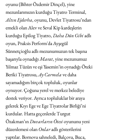
oyunu (Bihter Özdemir Dinçel), yine 
mezunlarımızın kurduğu Tiyatro Terminal, 
Altın Ejderha
, oyunu, Devlet Tiyatrosu’ndan 
emekli olan Alev ve Seval Kip kardeşlerin 
kurduğu Epilog Tiyatro, 
Daha Dün Gibi
 adlı 
oyun, Praksis Perform'da Ayşegül 
Sünnetçioğlu adlı mezunumuzun tek başına 
başarıyla oynadığı 
Marat
, yine mezunumuz 
Yılmaz Tüzün ve eşi Yasemin’in oynadığı Öteki 
Beriki Tiyatrosu, 
Ay Carmela
 ve daha 
sayamadığım birçok topluluk, oyunlar 
oynuyor. Çoğuna yerel ve merkez belediye 
destek veriyor. Ayrıca topluluklar bir araya 
gelerek Kıyı Ege ve Ege Tiyatrolar Birliği’ni 
kurdular. Hatta geçenlerde Turgut 
Özakman’ın 
Duvarların Ötesi
 oyununu yeni 
düzenlemesi olan 
Onlar
 adlı gösterilerini 
yaptılar. Bornova sahneledi, Balçova, Buca, 