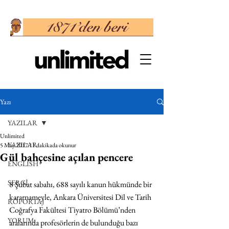
Yazı
YAZILAR
Unlimited
YAZILAR
5 May 2017
11 dakikada okunur
Gül bahçesine açılan pencere
ENGLISH
SERGİ
8 Şubat sabahı, 688 sayılı kanun hükmünde bir 
kararnameyle, Ankara Üniversitesi Dil ve Tarih 
RÖPORTAJ
Coğrafya Fakültesi Tiyatro Bölümü’nden 
YORUM
aralarında profesörlerin de bulunduğu bazı 