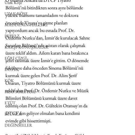
O yıllarda Ankara’da DTCF Tiyatro 
Uzak Köşe
Bölümü’nü bitirdikten sonra aynı bölümde 
UZAK KÖŞE
yüksek lisansımı tamamladım ve doktora 
öncesinde Viyana'ya gitme planları 
MADDENİN HALLERİ
yapıyordum ancak bu esnada Prof. Dr. 
PERVAZ
Özdemir Nutku’dan, İzmir’de kurulacak Sahne 
Sanatları Bölümü’nde asistan olarak çalışmak 
KARŞI-KONUŞMALAR
üzere teklif aldım. Ailem kararı bana bırakınca 
EĞRİ ÇİZGİ
şehri tanımak üzere İzmir'e gittim. O dönemde 
fakülteye daha önceden Sinema Bölümü’nü 
DOSYA
kurmak üzere gelen Prof. Dr. Alim Şerif 
KÖK
Onaran, Tiyatro Bölümünü kurmak üzere 
teklif alan Prof. Dr. Özdemir Nutku ve Müzik 
HUO SORUYOR
Bilimleri Bölümünü kurmak üzere davet 
ETÜT
edilmiş olan Prof. Dr. Gültekin Oransay'ın da 
DTCF'den geliyor olmaları bana kendimi 
BUDALA
evimde gibi hissettirmişti.
DEĞİNMELER