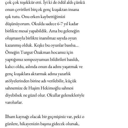
çok çok teşekkür etti. İyi ki de ödül aldı çünkü 
onun çevirileri birçok genç kuşaktan insana 
ışık tutu. Onu erken kaybettiğimizi 
düşünüyorum. Okulda sadece 6-7 yıl kadar 
birlikte mesai yapabildik. Ama bu geleneğin 
oluşmasıyla birlikte inanılmaz sayıda oyun 
kazanmış olduk. Keşke bu oyunlar basılsa…
Örneğin Turgut Özakman hocamız için 
yaptığımız sempozyumun bildirileri basıldı, 
kalıcı oldu, aslında onun da adını yaşatmak ve 
genç kuşaklara aktarmak adına yazarlık 
atölyelerinden birine adı verilebilir, küçük 
sahnemize de Haşim Hekimoğlu sahnesi 
diyebilsek ne güzel olur. Okullar gelenekleriyle 
varolurlar.
İlham kaynağı olacak bir geçmişiniz var, peki o 
günlere, hikayenizin başına gidecek olursak, 