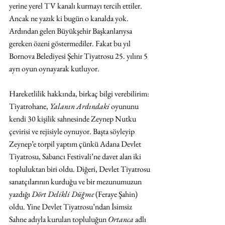
yerine yerel TV kanalı kurmayı tercih ettiler. 
Ancak ne yazık ki bugün o kanalda yok. 
Ardından gelen Büyükşehir Başkanlarıysa 
gereken özeni göstermediler. Fakat bu yıl 
Bornova Belediyesi Şehir Tiyatrosu 25. yılını 5 
ayrı oyun oynayarak kutluyor. 
Hareketlilik hakkında, birkaç bilgi verebilirim: 
Tiyatrohane, 
Yalanın Ardındaki 
oyununu 
kendi 30 kişilik sahnesinde Zeynep Nutku 
çevirisi ve rejisiyle oynuyor. Başta söyleyip 
Zeynep’e torpil yaptım çünkü Adana Devlet 
Tiyatrosu, Sabancı Festivali’ne davet alan iki 
topluluktan biri oldu. Diğeri, Devlet Tiyatrosu 
sanatçılarının kurduğu ve bir mezunumuzun 
yazdığı 
Dört Delikli Düğme
 (Feraye Şahin) 
oldu. Yine Devlet Tiyatrosu’ndan İsimsiz 
Sahne adıyla kurulan topluluğun 
Ortanca
 adlı 