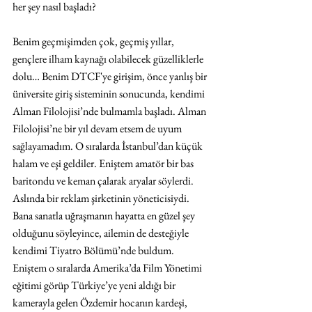
her şey nasıl başladı?
Benim geçmişimden çok, geçmiş yıllar, 
gençlere ilham kaynağı olabilecek güzelliklerle 
dolu… Benim DTCF'ye girişim, önce yanlış bir 
üniversite giriş sisteminin sonucunda, kendimi 
Alman Filolojisi’nde bulmamla başladı. Alman 
Filolojisi’ne bir yıl devam etsem de uyum 
sağlayamadım. O sıralarda İstanbul’dan küçük 
halam ve eşi geldiler. Eniştem amatör bir bas 
baritondu ve keman çalarak aryalar söylerdi. 
Aslında bir reklam şirketinin yöneticisiydi. 
Bana sanatla uğraşmanın hayatta en güzel şey 
olduğunu söyleyince, ailemin de desteğiyle 
kendimi Tiyatro Bölümü’nde buldum. 
Eniştem o sıralarda Amerika’da Film Yönetimi 
eğitimi görüp Türkiye’ye yeni aldığı bir 
kamerayla gelen Özdemir hocanın kardeşi, 