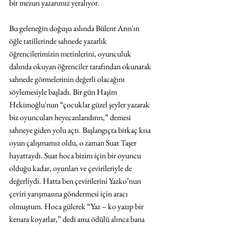
bir mezun yazarımız yeralıyor.
Bu geleneğin doğuşu aslında Bülent Arın'ın 
öğle tatillerinde sahnede yazarlık 
öğrencilerimizin metinlerini, oyunculuk 
dalında okuyan öğrenciler tarafından okunarak 
sahnede görmelerinin değerli olacağını 
söylemesiyle başladı. Bir gün Haşim 
Hekimoğlu'nun “çocuklar güzel şeyler yazarak 
biz oyuncuları heyecanlandırın,” demesi 
sahneye giden yolu açtı. Başlangıçta birkaç kısa 
oyun çalışmamız oldu, o zaman Suat Taşer 
hayattaydı. Suat hoca bizim için bir oyuncu 
olduğu kadar, oyunları ve çevirileriyle de 
değerliydi. Hatta ben çevirilerini Yazko’nun 
çeviri yarışmasına göndermesi için aracı 
olmuştum. Hoca gülerek “Yaz – ko yazıp bir 
kenara koyarlar,” dedi ama ödülü alınca bana 