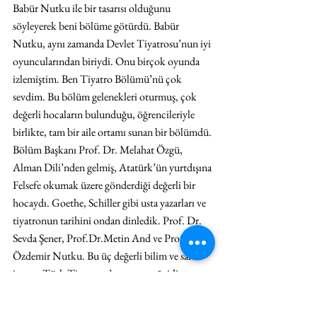
Babür Nutku ile bir tasarısı olduğunu 
söyleyerek beni bölüme götürdü. Babür 
Nutku, aynı zamanda Devlet Tiyatrosu’nun iyi 
oyuncularından biriydi. Onu birçok oyunda 
izlemiştim. Ben Tiyatro Bölümü’nü çok 
sevdim. Bu bölüm gelenekleri oturmuş, çok 
değerli hocaların bulunduğu, öğrencileriyle 
birlikte, tam bir aile ortamı sunan bir bölümdü. 
Bölüm Başkanı Prof. Dr. Melahat Özgü, 
Alman Dili’nden gelmiş, Atatürk’ün yurtdışına 
Felsefe okumak üzere gönderdiği değerli bir 
hocaydı. Goethe, Schiller gibi usta yazarları ve 
tiyatronun tarihini ondan dinledik. Prof. Dr. 
Sevda Şener, Prof.Dr.Metin And ve Prof.Dr. 
Özdemir Nutku. Bu üç değerli bilim ve sanat 
insanı, Türk Tiyatrosu’nun sacayağı idi. 
Onların yanı sıra, Prof. Dr. Alim Şerif Onaran, 
Prof. Dr. Gültekin Oransay, Cüneyt Gökçer, 