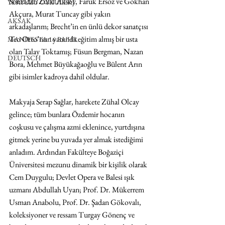
Sonradan Zülal Aksoy, Faruk Ersöz ve Gökhan 
YERYÜZÜ ÖYKÜLERİ
Akçura, Murat Tuncay gibi yakın 
AKSAK
arkadaşlarım; Brecht’in en ünlü dekor sanatçısı 
Teo Otto’nun yanında eğitim almış bir usta 
MANIFESTA 16 RUHR
olan Talay Toktamış; Füsun Bergman, Nazan 
DEUTSCH
Bora, Mehmet Büyükağaoğlu ve Bülent Arın 
gibi isimler kadroya dahil oldular.
Makyaja Serap Sağlar, harekete Zühal Olcay 
gelince; tüm bunlara Özdemir hocanın 
coşkusu ve çalışma azmi eklenince, yurtdışına 
gitmek yerine bu yuvada yer almak istediğimi 
anladım. Ardından Fakülteye Boğaziçi 
Üniversitesi mezunu dinamik bir kişilik olarak 
Cem Duygulu; Devlet Opera ve Balesi ışık 
uzmanı Abdullah Uyan; Prof. Dr. Mükerrem 
Usman Anabolu, Prof. Dr. Şadan Gökovalı, 
koleksiyoner ve ressam Turgay Gönenç ve 