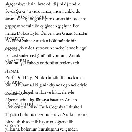
akademisyenlerin ihraç edildiğini öğrendik. 
HABER
Sevda Şener “tiyatro sanatı, insanı eşiklerde 
GÖSTERİ SANATLARI
sınar," demiş. Bugün tiyatro sanatı bir kez daha 
yaptırım ve zulmün eşiğinden geçiyor. Ben 
ARŞİV
henüz Dokuz Eylül Üniversitesi Güzel Sanatlar 
EDEBİYAT
Fakültesi Sahne Sanatları bölümünde bir 
öğrenciyken de tiyatronun emekçilerine bir gül 
SİNEMA
bahçesi vadetmediğini* biliyordum. Ancak 
ARAŞTIRMA
bölümü gül bahçesine dönüştürenler vardı.
BİENAL
Prof. Dr. Hülya Nutku bu sihirli hocalardan 
TASARIM
biri. O kuramsal bilginin dışında öğrencileriyle 
paylaştığı değerli anıları ve hikayeleriyle 
ÇALIŞMA
öğrencilerini dış dünyaya hazırlar. Ankara 
UNLIMITED KIDS
Üniversitesi Dil ve Tarih Coğrafya Fakültesi 
Tiyatro Bölümü mezunu Hülya Nutku ile kırk 
KİTAP
bir yıllık akademik hayatını, öğrencilik 
MİMARİ
yıllarını, bölümün kuruluşunu ve içinden 