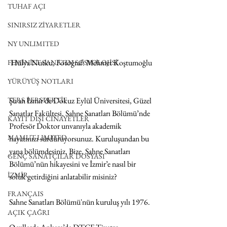
TUHAF AÇI
SINIRSIZ ZİYARETLER
NY UNLIMITED
Hülya Nutku, Fotoğraf: Mehmet Koştumoğlu
FEMİNİST SANATIN SOSYOLOJİSİ
YÜRÜYÜŞ NOTLARI
Şu an İzmir’de Dokuz Eylül Üniversitesi, Güzel 
TERS PERSPEKTİF
Sanatlar Fakültesi, Sahne Sanatları Bölümü’nde 
KAYIT DIŞI CİNAYETLER
Profesör Doktor unvanıyla akademik 
MAMUT LIMITED
hayatınızı sürdürüyorsunuz. Kuruluşundan bu 
yana bölümdesiniz. Bize, Sahne Sanatları 
GENÇ SANATÇILAR DOSYASI
Bölümü’nün hikayesini ve İzmir’e nasıl bir 
İZMİR
soluk getirdiğini anlatabilir misiniz?
FRANÇAIS
Sahne Sanatları Bölümü'nün kuruluş yılı 1976. 
AÇIK ÇAĞRI