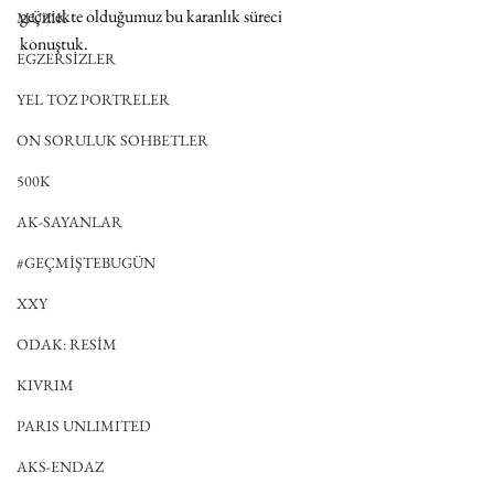
geçmekte olduğumuz bu karanlık süreci 
MÜZİK
konuştuk.
EGZERSİZLER
YEL TOZ PORTRELER
ON SORULUK SOHBETLER
500K
AK-SAYANLAR
#GEÇMİŞTEBUGÜN
XXY
ODAK: RESİM
KIVRIM
PARIS UNLIMITED
AKS-ENDAZ