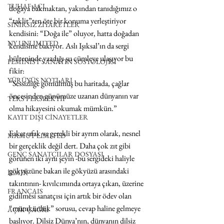
TUHAF AÇI
doğaya bakmaktan, yakından tanıdığımız o 
“taklit”ten öte bir konuma yerleştiriyor 
SINIRSIZ ZİYARETLER
kendisini: “Doğa ile” oluyor, hatta doğadan 
NY UNLIMITED
kendisine bakıyor. Aslı Işıksal’ın da sergi 
bülteninde yazdığı şu cümleye ulaşıyor bu 
FEMİNİST SANATIN SOSYOLOJİSİ
fikir: 
YÜRÜYÜŞ NOTLARI
“Sessizliğe gömülmüş bu haritada, çağlar 
öncesinden günümüze uzanan dünyanın var 
TERS PERSPEKTİF
olma hikayesini okumak mümkün.” 
KAYIT DIŞI CİNAYETLER
Fakat ufak ve gerekli bir ayrım olarak, nesnel 
MAMUT LIMITED
bir gerçeklik değil dert. Daha çok zıt gibi 
GENÇ SANATÇILAR DOSYASI
görünen iki aynı şeyin -bu sergideki haliyle 
gökyüzüne bakan ile gökyüzü arasındaki 
İZMİR
takıntının- kıvılcımında ortaya çıkan, üzerine 
FRANÇAIS
gidilmesi sanatçısı için artık bir ödev olan 
“mümkünlük” sorusu, cevap haline gelmeye 
AÇIK ÇAĞRI
başlıyor. Dilsiz Dünya’nın, dünyanın dilsiz 