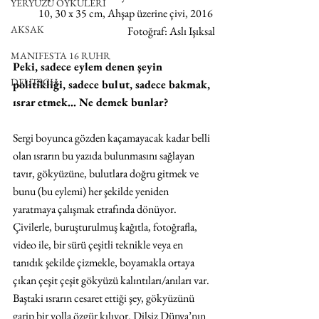
YERYÜZÜ ÖYKÜLERİ
10, 30 x 35 cm, Ahşap üzerine çivi, 2016 
AKSAK
Fotoğraf: Aslı Işıksal
MANIFESTA 16 RUHR
Peki, sadece eylem denen şeyin 
DEUTSCH
politikliği, sadece bulut, sadece bakmak, 
ısrar etmek… Ne demek bunlar?
Sergi boyunca gözden kaçamayacak kadar belli 
olan ısrarın bu yazıda bulunmasını sağlayan 
tavır, gökyüzüne, bulutlara doğru gitmek ve 
bunu (bu eylemi) her şekilde yeniden 
yaratmaya çalışmak etrafında dönüyor. 
Çivilerle, buruşturulmuş kağıtla, fotoğrafla, 
video ile, bir sürü çeşitli teknikle veya en 
tanıdık şekilde çizmekle, boyamakla ortaya 
çıkan çeşit çeşit gökyüzü kalıntıları/anıları var. 
Baştaki ısrarın cesaret ettiği şey, gökyüzünü 
garip bir yolla özgür kılıyor. Dilsiz Dünya’nın 