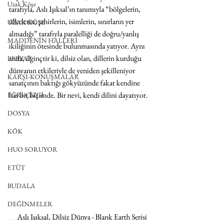
Uzak Köşe
tarafıyla, Aslı Işıksal’ın tanımıyla “bölgelerin, 
ülkelerin, şehirlerin, isimlerin, sınırların yer 
UZAK KÖŞE
almadığı” tarafıyla paralelliği de doğru/yanlış 
MADDENİN HALLERİ
ikiliğinin ötesinde bulunmasında yatıyor. Aynı 
anda, ilginçtir ki, dilsiz olan, dillerin kurduğu 
PERVAZ
dünyanın etkileriyle de yeniden şekilleniyor 
KARŞI-KONUŞMALAR
sanatçının baktığı gökyüzünde fakat kendine 
has bir biçimde. Bir nevi, kendi dilini dayatıyor.
EĞRİ ÇİZGİ
DOSYA
KÖK
HUO SORUYOR
ETÜT
BUDALA
DEĞİNMELER
Aslı Işıksal, Dilsiz Dünya - Blank Earth Serisi 