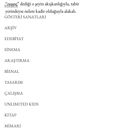
“nesne” dediği o şeyin akışkanlığıyla, tabir 
HABER
yerindeyse nelere kadir olduğuyla alakalı. 
GÖSTERİ SANATLARI
ARŞİV
EDEBİYAT
SİNEMA
ARAŞTIRMA
BİENAL
TASARIM
ÇALIŞMA
UNLIMITED KIDS
KİTAP
MİMARİ