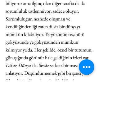
biliyoruz ama ilginç olan diğer tarafta da da 
sorumluluk üstlenmiyor, sadece oluyor. 
Sorumluluğun nesnede oluşması ve 
kendiliğindenliği zaten dilsiz bir dünyayı 
mümkün kılabiliyor. Yeryüzünün tezahürü 
gökyüzünde ve gökyüzünden mümkün 
kılınıyor ya da. Her şekilde, öznel bir tutumun, 
gün ışığında görünür hale geldiğinin izleri var 
Dilsiz Dünya
’da. Sessiz sedasız bir masal 
anlatıyor. Düşündürmemek gibi bir şansı yok 
fakat düşündürmekten öte bir bilinci 
paylaşıyor. Aslına bakarsanız, çıt çıkarmıyor.