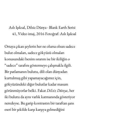
Aslı Işıksal, Dilsiz Dünya - Blank Earth Serisi 
41, Video imaj, 2016 Fotoğraf: Aslı Işıksal
Ortaya çıkan şeylerin her ne olursa olsun sadece 
bulut olmaları, sadece gökyüzü olmaları 
konusundaki benim ısrarım ise bir ikiliğin o 
“sadece” tarafını göstermeye çalışmakla ilgili. 
Bir patlamanın bulutu, dili olan dünyadan 
kurtulmuş gibi yapamayacağımız için, 
gökyüzündeki diğer bulutlar kadar masum 
görünmüyorlar belki. Fakat
 Dilsiz Dünya
, her 
iki bulutu da aynı varlık katmanında gösteriyor 
neredeyse. Bu garip kontrastın bir taraftan şans 
eseri bir şekilde karşı karşıya gelmediğini 