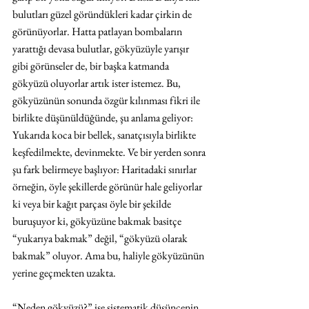
bulutları güzel göründükleri kadar çirkin de 
görünüyorlar. Hatta patlayan bombaların 
yarattığı devasa bulutlar, gökyüzüyle yarışır 
gibi görünseler de, bir başka katmanda 
gökyüzü oluyorlar artık ister istemez. Bu, 
gökyüzünün sonunda özgür kılınması fikri ile 
birlikte düşünüldüğünde, şu anlama geliyor: 
Yukarıda koca bir bellek, sanatçısıyla birlikte 
keşfedilmekte, devinmekte. Ve bir yerden sonra 
şu fark belirmeye başlıyor: Haritadaki sınırlar 
örneğin, öyle şekillerde görünür hale geliyorlar 
ki veya bir kağıt parçası öyle bir şekilde 
buruşuyor ki, gökyüzüne bakmak basitçe 
“yukarıya bakmak” değil, “gökyüzü olarak 
bakmak” oluyor. Ama bu, haliyle gökyüzünün 
yerine geçmekten uzakta. 
“Neden gökyüzü?” ise sistematik düşüncenin 