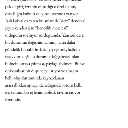
pek de giriş izninin olmadığı o özel alanın, 
öznelliğin kabulü ve -yine- ısrarında yatıyor. 
Aslı Işıksal da zaten bu anlamda “dert” denecek 
şeyin kendisi için “kendilik meselesi” 
olduğunu söylüyor sorduğumda. Yani asıl dert, 
bir durumun değişmiş halinin, hatta daha 
gündelik bir tabirle daha iyiye gitmiş halinin 
tasavvuru değil, o durumu değiştirecek olan 
bilincin ortaya çıkması, paylaşılabilmesi. Bu ise 
önkoşulsuz bir düşünceyi istiyor ve amacın 
belli oluş durumunda kaynaklanan 
araçsallıkları aşmayı denediğinden ötürü belki 
de, samimi bir eylemin politik tavrını taşıyor 
üzerinde.