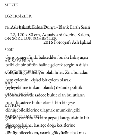
MÜZİK
EGZERSİZLER
Aslı Işıksal, Dilsiz Dünya - Blank Earth Serisi 
YEL TOZ PORTRELER
22, 120 x 80 cm, Aquaboard üzerine Kalem, 
ON SORULUK SOHBETLER
2016 Fotoğraf: Aslı Işıksal
500K
Giriş paragrafında bahsedilen bu iki bakış açısı 
AK-SAYANLAR
belki de bir bütün haline gelerek serginin dilsiz 
#GEÇMİŞTEBUGÜN
yoluna doğru ilerliyor olabilirler. Zira buradan 
hem eylemin, kişisel bir eylem olarak 
XXY
(eyleyebilme imkanı olarak) özünde politik 
ODAK: RESİM
yapısına hem de sadece bulut olan bulutların 
nasıl da sadece bulut olarak bin bir şeye 
KIVRIM
dönüşebildiklerine ulaşmak mümkün gibi 
PARIS UNLIMITED
görünüyor. Birden bire peyzaj kategorisinin bir 
diğer öğelerine, basitçe doğa kesitlerine 
AKS-ENDAZ
dönüşebilecekken, ısrarla gökyüzüne bakmak 