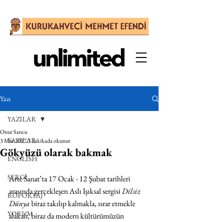
Yazı
YAZILAR
Onur Sancu
YAZILAR
3 Mar 2017
3 dakikada okunur
Gökyüzü olarak bakmak
ENGLISH
SERGİ
Arte Sanat’ta 17 Ocak - 12 Şubat tarihleri 
arasında gerçekleşen Aslı Işıksal sergisi 
Dilsiz 
RÖPORTAJ
Dünya
 biraz takılıp kalmakla, ısrar etmekle 
YORUM
alakalı, biraz da modern kültürümüzün 