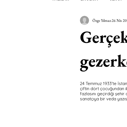
Özge Yılmaz
26 Nis 2
EDEBİYAT
SİNEMA
A
Gerçek
MİMARİ
MÜZİK
EGZER
gezerk
AK-SAYANLAR
#GEÇMİŞ
24 Temmuz 1933'te İstanbu
çiftin dört çocuğundan i
AKS-ENDAZ
TUHAF AÇI
fazlasını geçirdiği şeh
sanatçıya bir veda yazıs