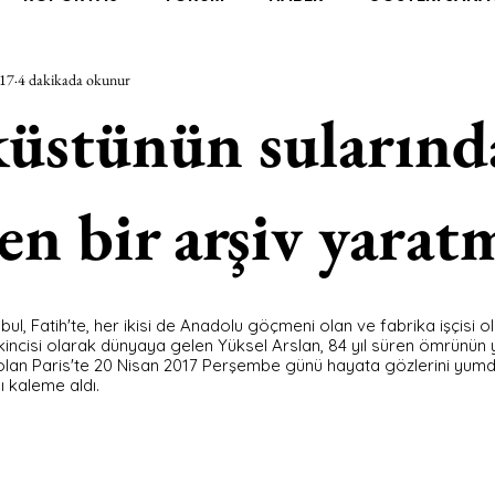
017
4 dakikada okunur
RAŞTIRMA
BİENAL
TASARIM
ÇALIŞMA
UNL
üstünün sularınd
SİZLER
YEL TOZ PORTRELER
ON SORULUK SOHBETL
en bir arşiv yarat
TEBUGÜN
XXY
ODAK: RESİM
KIVRIM
PARIS
l, Fatih'te, her ikisi de Anadolu göçmeni olan ve fabrika işçisi ol
kincisi olarak dünyaya gelen Yüksel Arslan, 84 yıl süren ömrünün 
SINIRSIZ ZİYARETLER
ir olan Paris'te 20 Nisan 2017 Perşembe günü hayata gözlerini yum
ı kaleme aldı.