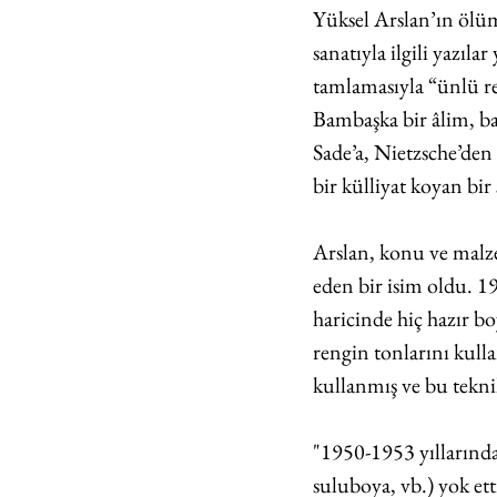
Yüksel Arslan’ın ölüm 
sanatıyla ilgili yazıla
tamlamasıyla “ünlü re
Bambaşka bir âlim, b
Sade’a, Nietzsche’den 
bir külliyat koyan bir 
Arslan, konu ve malze
eden bir isim oldu. 19
haricinde hiç hazır b
rengin tonlarını kulla
kullanmış ve bu teknik
"1950-1953 yıllarında,
suluboya, vb.) yok et