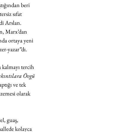
ştığından beri 
rsiz sıfat 
di Arslan. 
n, Marx’dan 
ında ortaya yeni 
zer-yazar”dı.
 kalmayı tercih 
Sıkıntılara Övgü
ptığı ve tek 
lzemesi olarak 
l, guaş, 
allede kolayca 