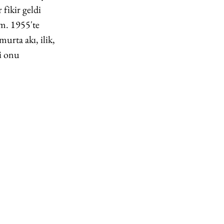
fikir geldi 
ım. 1955'te 
urta akı, ilik, 
i onu 