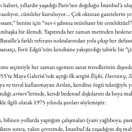
haberi, yıllardır yaşadığı Paris’ten doğduğu İstanbul’a ula
r yazılıyor, cümleler kuruluyor... Çok okunan gazetelerin yete
ssam;” benim için “nev-i şahsına münhasır bir entelektüel”
ambaşka bir âlemdi. Yapıtında her zaman metinden beslene
Bataille’a farklı referans noktalarından yola çıkıp her defas
sanatçı, Ferit Edgü’nün kendisine yakıştırdığı tabirle bir “çi
me seçimiyle her zaman egemen sanat trendlerinin dışında
55’te Maya Galerisi’nde açtığı ilk sergisi 
İlişki, Davranış, 
oya ve tuval kullanmayan Arslan, kendine özgü tekniğiyle ya
ndığı 
arture
’lerinde, kendi bedensel dışkılarını da boya ma
le ilgili olarak 1975 yılında şunları söylemiştir:
 bilinen yollarda yaptığım çalışmaları (yani yağlıboya, paste
tikten sonra, yakın çevremde, İstanbul'da yaşadığım dış mah