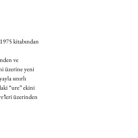
, 1975 kitabından
enden ve 
ni üzerine yeni 
yla sınırlı 
aki “ure” ekini 
e’
leri üzerinden 