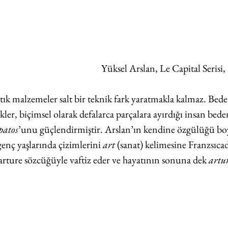
 Yüksel Arslan, Le Capital Serisi
atık malzemeler salt bir teknik fark yaratmakla kalmaz. Bed
er, biçimsel olarak defalarca parçalara ayırdığı insan bede
patos
’unu güçlendirmiştir. Arslan’ın kendine özgülüğü boya
genç yaşlarında çizimlerini 
art
 (sanat) kelimesine Franzsıcad
 arture sözcüğüyle vaftiz eder ve hayatının sonuna dek 
artur