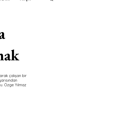
IMITED KIDS
KİTAP
a
ER
500K
mak
 UNLIMITED
arak çalışan bir 
yarısından 
du. Özge Yılmaz 