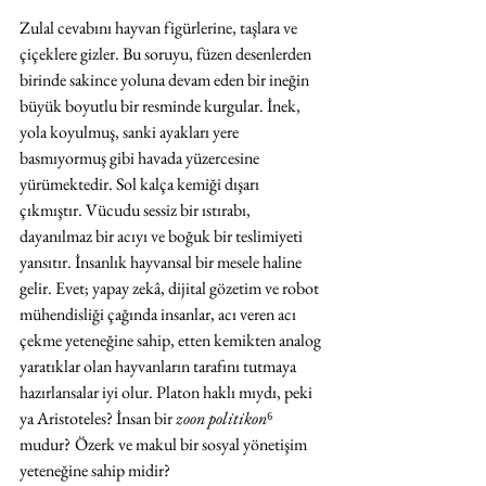
Zulal cevabını hayvan figürlerine, taşlara ve 
çiçeklere gizler. Bu soruyu, füzen desenlerden 
birinde sakince yoluna devam eden bir ineğin 
büyük boyutlu bir resminde kurgular. İnek, 
yola koyulmuş, sanki ayakları yere 
basmıyormuş gibi havada yüzercesine 
yürümektedir. Sol kalça kemiği dışarı 
çıkmıştır. Vücudu sessiz bir ıstırabı, 
dayanılmaz bir acıyı ve boğuk bir teslimiyeti 
yansıtır. İnsanlık hayvansal bir mesele haline 
gelir. Evet; yapay zekâ, dijital gözetim ve robot 
mühendisliği çağında insanlar, acı veren acı 
çekme yeteneğine sahip, etten kemikten analog 
yaratıklar olan hayvanların tarafını tutmaya 
hazırlansalar iyi olur. Platon haklı mıydı, peki 
ya Aristoteles? İnsan bir 
zoon politikon
⁶ 
mudur?
Özerk ve makul bir sosyal yönetişim 
yeteneğine sahip midir?