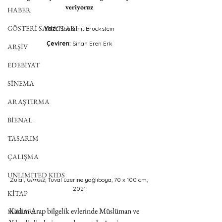
veriyoruz
HABER
GÖSTERİ SANATLARI
Yazı: 
Shulamit Bruckstein
Çeviren:
 Sinan Eren Erk
ARŞİV
EDEBİYAT
SİNEMA
ARAŞTIRMA
BİENAL
TASARIM
ÇALIŞMA
UNLIMITED KIDS
Zulal, 
İsimsiz,
 Tuval üzerine yağlıboya, 70 x 100 cm, 
2021
KİTAP
Kadim Arap bilgelik evlerinde Müslüman ve 
MİMARİ