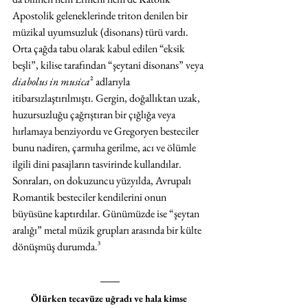
Apostolik geleneklerinde triton denilen bir 
müzikal uyumsuzluk (disonans) türü vardı. 
Orta çağda tabu olarak kabul edilen “eksik 
beşli”, kilise tarafından “şeytani disonans” veya 
diabolus in musica
²
 adlarıyla 
itibarsızlaştırılmıştı. Gergin, doğallıktan uzak, 
huzursuzluğu çağrıştıran bir çığlığa veya 
hırlamaya benziyordu ve Gregoryen besteciler 
bunu nadiren, çarmıha gerilme, acı ve ölümle 
ilgili dini pasajların tasvirinde kullandılar. 
Sonraları, on dokuzuncu yüzyılda, Avrupalı 
Romantik besteciler kendilerini onun 
büyüsüne kaptırdılar. Günümüzde ise “şeytan 
aralığı” metal müzik grupları arasında bir külte 
dönüşmüş durumda.
³
Ölürken tecavüze uğradı ve hala kimse 