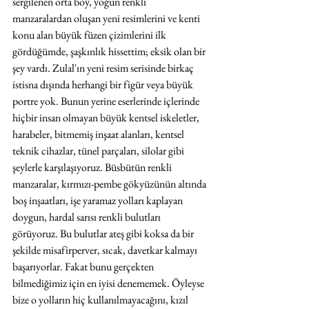
sergilenen orta boy, yoğun renkli 
manzaralardan oluşan yeni resimlerini ve kenti 
konu alan büyük füzen çizimlerini ilk 
gördüğümde, şaşkınlık hissettim; eksik olan bir 
şey vardı. Zulal'ın yeni resim serisinde birkaç 
istisna dışında herhangi bir figür veya büyük 
portre yok. Bunun yerine eserlerinde içlerinde 
hiçbir insan olmayan büyük kentsel iskeletler, 
harabeler, bitmemiş inşaat alanları, kentsel 
teknik cihazlar, tünel parçaları, silolar gibi 
şeylerle karşılaşıyoruz. Büsbütün renkli 
manzaralar, kırmızı-pembe gökyüzünün altında 
boş inşaatları, işe yaramaz yolları kaplayan 
doygun, hardal sarısı renkli bulutları 
görüyoruz. Bu bulutlar ateş gibi koksa da bir 
şekilde misafirperver, sıcak, davetkar kalmayı 
başarıyorlar. Fakat bunu gerçekten 
bilmediğimiz için en iyisi denememek. Öyleyse 
bize o yolların hiç kullanılmayacağını, kızıl 