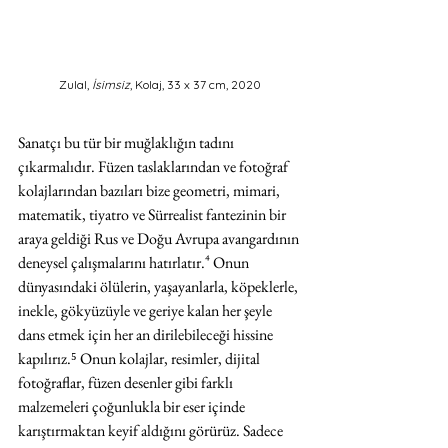
Zulal, 
İsimsiz
, Kolaj, 33 x 37 cm, 2020
Sanatçı bu tür bir muğlaklığın tadını 
çıkarmalıdır. Füzen taslaklarından ve fotoğraf 
kolajlarından bazıları bize geometri, mimari, 
matematik, tiyatro ve Sürrealist fantezinin bir 
araya geldiği Rus ve Doğu Avrupa avangardının 
deneysel çalışmalarını hatırlatır.
⁴
 Onun 
dünyasındaki ölülerin, yaşayanlarla, köpeklerle, 
inekle, gökyüzüyle ve geriye kalan her şeyle 
dans etmek için her an dirilebileceği hissine 
kapılırız.⁵ Onun kolajlar, resimler, dijital 
fotoğraflar, füzen desenler gibi farklı 
malzemeleri çoğunlukla bir eser içinde 
karıştırmaktan keyif aldığını görürüz. Sadece 