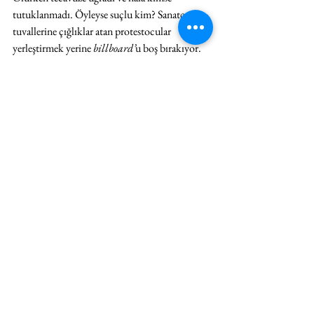
tutuklanmadı. Öyleyse suçlu kim? Sanatçı 
tuvallerine çığlıklar atan protestocular 
yerleştirmek yerine 
billboard’
u boş bırakıyor. 
Boş tuvaller rüzgarda uçuyor. Onun 
billboard
’u da havada süzülüyor. Onu yere 
bağlayacak hiçbir şey yok; sanki “elbette umut 
sonsuzdur ama her zaman bizim için değildir” 
der gibi.
Zulal bazı resimlerinde benzer renkleri kullanır. 
Bu da eserler arasında renkler üzerinden 
kurulan kimi ilişkileri ortaya çıkarır. 
Billboard
alanı, biri maske takan iki kız çocuğu 
figürünün üstünde durdukları bir uçan halıdan 
izledikleri sarı-turuncu ve yeşil çalılarla iletişim 
kurar. Bu iki manzara birbirine pek uyumlu 
değildir. Tıpkı ardına geçilmemesi gereken 
dikenli telin çevresinde köpeğini gezdiren 