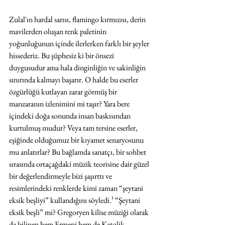
Zulal'ın hardal sarısı, flamingo kırmızısı, derin 
mavilerden oluşan renk paletinin 
yoğunluğunun içinde ilerlerken farklı bir şeyler 
hissederiz. Bu şüphesiz ki bir önsezi 
duygusudur ama hala dinginliğin ve sakinliğin 
sınırında kalmayı başarır. O halde bu eserler 
özgürlüğü kutlayan zarar görmüş bir 
manzaranın izlenimini mi taşır? Yara bere 
içindeki doğa sonunda insan baskısından 
kurtulmuş mudur? Veya tam tersine eserler, 
eşiğinde olduğumuz bir kıyamet senaryosunu 
mu anlatırlar? Bu bağlamda sanatçı, bir sohbet 
sırasında ortaçağdaki müzik teorisine dair güzel 
bir değerlendirmeyle bizi şaşırttı ve 
resimlerindeki renklerde kimi zaman “şeytani 
eksik beşliyi” kullandığını söyledi.
¹
 “Şeytani 
eksik beşli” mi? Gregoryen kilise müziği olarak 
da bilinen hem Ermeni hem de Katolik 