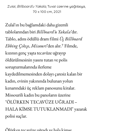
Zulal, 
Billboard’u Yakala
, Tuval üzerine yağlıboya, 
70 x 100 cm, 2021
Zulal'ın bu bağlamdaki daha gizemli 
tablolarından biri 
Billboard’u Yakala
’dır. 
Tablo, adını ödüllü dram filmi 
Üç Billboard 
Ebbing Çıkışı, Missouri
’den alır.⁷ Filmde, 
kızının genç yaşta tecavüze uğrayıp 
öldürülmesinin yasını tutan ve polis 
soruşturmalarında ilerleme 
kaydedilmemesinden dolayı çaresiz kalan bir 
kadın, evinin yakınında bulunan yolun 
kenarındaki üç reklam panosunu kiralar. 
Missourili kadın bu panoların üzerine 
"ÖLÜRKEN TECAVÜZE UĞRADI – 
HALA KİMSE TUTUKLANMADI" yazarak 
polisi suçlar.
Ölürken tecavüze uğradı ve hala kimse 