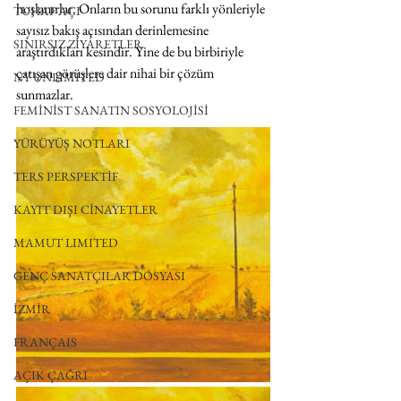
hoşlanırlar. Onların bu sorunu farklı yönleriyle 
TUHAF AÇI
sayısız bakış açısından derinlemesine 
SINIRSIZ ZİYARETLER
araştırdıkları kesindir. Yine de bu birbiriyle 
çatışan görüşlere dair nihai bir çözüm 
NY UNLIMITED
sunmazlar.
FEMİNİST SANATIN SOSYOLOJİSİ
YÜRÜYÜŞ NOTLARI
TERS PERSPEKTİF
KAYIT DIŞI CİNAYETLER
MAMUT LIMITED
GENÇ SANATÇILAR DOSYASI
İZMİR
FRANÇAIS
AÇIK ÇAĞRI