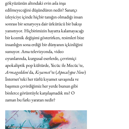
gökyüzünün altındaki evin asla inşa 
edilmeyeceğini düşündüren nedir? Sanatçı 
izleyiciye içinde hiçbir tanığın olmadığı insan 
sonrası bir senaryoya dair ürkütücü bir bakışı 
yansıtıyor. Hiçbirimizin hayatta kalamayacağı 
bir kozmik değişimi gösterirken, resimleri bize 
insanlığın sona erdiği bir dünyanın içkinliğini 
sunuyor. Ama televizyonda, video 
oyunlarında, kurgusal eserlerde, çevrimiçi 
apokaliptik pop kültürde, Yecüc ile Mecüc'te, 
Armageddon
'da, 
Kıyamet
’te (
Apocalypse Now
) 
İnternet’teki her türlü kıyamet savaşında ve 
başımızı çevirdiğimiz her yerde bunun gibi 
binlerce görüntüyle karşılaşmadık mı? O 
zaman bu farkı yaratan nedir?