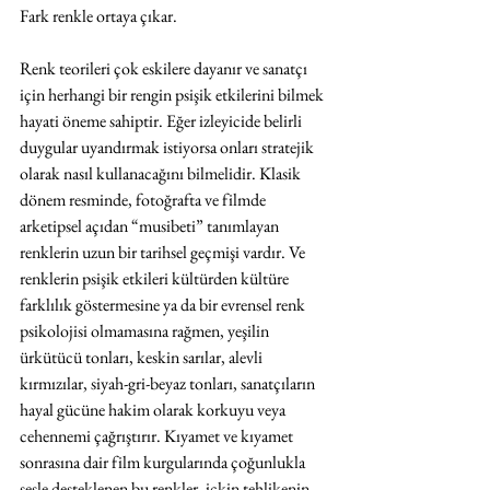
Fark renkle ortaya çıkar.
Renk teorileri çok eskilere dayanır ve sanatçı 
için herhangi bir rengin psişik etkilerini bilmek 
hayati öneme sahiptir. Eğer izleyicide belirli 
duygular uyandırmak istiyorsa onları stratejik 
olarak nasıl kullanacağını bilmelidir. Klasik 
dönem resminde, fotoğrafta ve filmde 
arketipsel açıdan “musibeti” tanımlayan 
renklerin uzun bir tarihsel geçmişi vardır. Ve 
renklerin psişik etkileri kültürden kültüre 
farklılık göstermesine ya da bir evrensel renk 
psikolojisi olmamasına rağmen, yeşilin 
ürkütücü tonları, keskin sarılar, alevli 
kırmızılar, siyah-gri-beyaz tonları, sanatçıların 
hayal gücüne hakim olarak korkuyu veya 
cehennemi çağrıştırır. Kıyamet ve kıyamet 
sonrasına dair film kurgularında çoğunlukla 
sesle desteklenen bu renkler, içkin tehlikenin, 