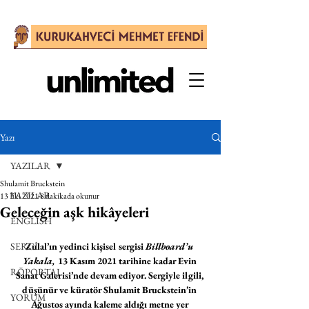
Yazı
YAZILAR
Shulamit Bruckstein
YAZILAR
13 Eki 2021
8 dakikada okunur
Geleceğin aşk hikâyeleri
ENGLISH
SERGİ
Zulal’ın yedinci kişisel sergisi 
Billboard’u 
Yakala, 
13 Kasım 2021 tarihine kadar
Evin 
RÖPORTAJ
Sanat Galerisi’nde devam ediyor. Sergiyle ilgili, 
düşünür ve küratör Shulamit Bruckstein’in 
YORUM
Ağustos ayında kaleme aldığı metne yer 