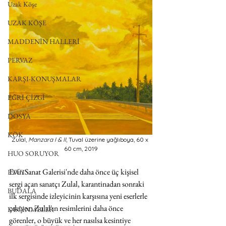
Uzak Köşe
UZAK KÖŞE
MADDENİN HALLERİ
PERVAZ
KARŞI-KONUŞMALAR
EĞRİ ÇİZGİ
DOSYA
KÖK
Zulal, 
Manzara I & II
, Tuval üzerine yağlıboya, 60 x 
60 cm, 2019
HUO SORUYOR
Evin Sanat Galerisi'nde daha önce üç kişisel 
ETÜT
sergi açan sanatçı Zulal, karantinadan sonraki 
BUDALA
ilk sergisinde izleyicinin karşısına yeni eserlerle 
çıkıyor. Zulal'ın resimlerini daha önce 
DEĞİNMELER
görenler, o büyük ve her nasılsa kesintiye 