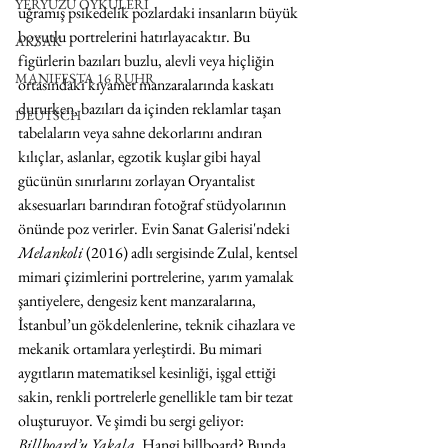
YERYÜZÜ ÖYKÜLERİ
uğramış psikedelik pozlardaki insanların büyük 
boyutlu portrelerini hatırlayacaktır. Bu 
AKSAK
figürlerin bazıları buzlu, alevli veya hiçliğin 
MANIFESTA 16 RUHR
ortasındaki kıyamet manzaralarında kaskatı 
dururken, bazıları da içinden reklamlar taşan 
DEUTSCH
tabelaların veya sahne dekorlarını andıran 
kılıçlar, aslanlar, egzotik kuşlar gibi hayal 
gücünün sınırlarını zorlayan Oryantalist 
aksesuarları barındıran fotoğraf stüdyolarının 
önünde poz verirler. Evin Sanat Galerisi'ndeki 
Melankoli
 (2016) adlı sergisinde Zulal, kentsel 
mimari çizimlerini portrelerine, yarım yamalak 
şantiyelere, dengesiz kent manzaralarına, 
İstanbul’un gökdelenlerine, teknik cihazlara ve 
mekanik ortamlara yerleştirdi. Bu mimari 
aygıtların matematiksel kesinliği, işgal ettiği 
sakin, renkli portrelerle genellikle tam bir tezat 
oluşturuyor. Ve şimdi bu sergi geliyor: 
Billboard’u Yakala
. Hangi billboard? Bunda 