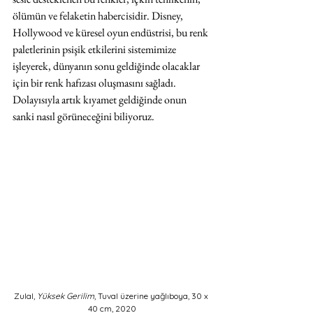
ölümün ve felaketin habercisidir. Disney, 
Hollywood ve küresel oyun endüstrisi, bu renk 
paletlerinin psişik etkilerini sistemimize 
işleyerek, dünyanın sonu geldiğinde olacaklar 
için bir renk hafızası oluşmasını sağladı. 
Dolayısıyla artık kıyamet geldiğinde onun 
sanki nasıl görüneceğini biliyoruz.
Zulal, 
Yüksek Gerilim
, Tuval üzerine yağlıboya, 30 x 
40 cm, 2020