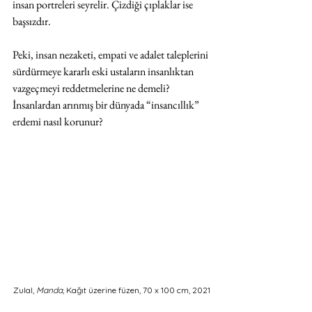
insan portreleri seyrelir. Çizdiği çıplaklar ise 
başsızdır.
Peki, insan nezaketi, empati ve adalet taleplerini 
sürdürmeye kararlı eski ustaların insanlıktan 
vazgeçmeyi reddetmelerine ne demeli? 
İnsanlardan arınmış bir dünyada “insancıllık” 
erdemi nasıl korunur?
Zulal, 
Manda
, Kağıt üzerine füzen, 70 x 100 cm, 2021