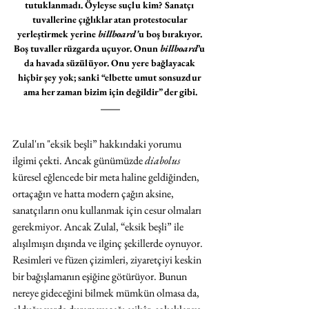
tutuklanmadı. Öyleyse suçlu kim? Sanatçı 
tuvallerine çığlıklar atan protestocular 
yerleştirmek yerine 
billboard’
u boş bırakıyor. 
Boş tuvaller rüzgarda uçuyor. Onun 
billboard
’u 
da havada süzülüyor. Onu yere bağlayacak 
hiçbir şey yok; sanki “elbette umut sonsuzdur 
ama her zaman bizim için değildir” der gibi.
Zulal'ın "eksik beşli” hakkındaki yorumu 
ilgimi çekti. Ancak günümüzde 
diabolus
küresel eğlencede bir meta haline geldiğinden, 
ortaçağın ve hatta modern çağın aksine, 
sanatçıların onu kullanmak için cesur olmaları 
gerekmiyor. Ancak Zulal, “eksik beşli” ile 
alışılmışın dışında ve ilginç şekillerde oynuyor. 
Resimleri ve füzen çizimleri, ziyaretçiyi keskin 
bir bağışlamanın eşiğine götürüyor. Bunun 
nereye gideceğini bilmek mümkün olmasa da, 