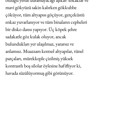
olduğu yerde duramayacağı aşikâr: sokaklar ve 
mavi gökyüzü sakin kalırken gökkubbe 
çöküyor, tüm altyapısı göçüyor, gerçeküstü 
enkaz yuvarlanıyor ve tüm binaların cepheleri 
bir disko dansı yapıyor. Üç köpek şehre 
sadakatle göz kulak oluyor, ancak 
bulundukları yer ulaşılmaz, yararsız ve 
anlamsız. Muazzam kentsel altyapılar, tünel 
parçaları, mürekkeple çizilmiş yüksek 
kontrastlı boş silolar öylesine hafifliyor ki, 
havada süzülüyormuş gibi görünüyor.