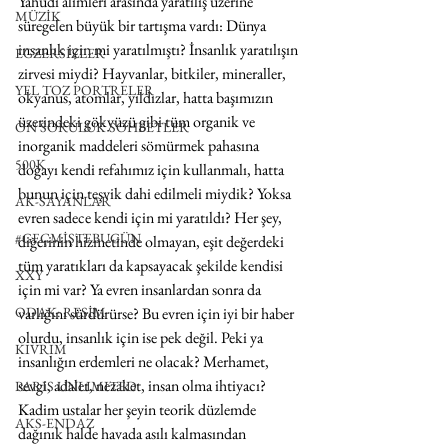
Yahudi alimleri arasında yaratılış üzerine 
MÜZİK
süregelen büyük bir tartışma vardı: Dünya 
insanlık için mi yaratılmıştı? İnsanlık yaratılışın 
EGZERSİZLER
zirvesi miydi? Hayvanlar, bitkiler, mineraller, 
YEL TOZ PORTRELER
okyanus, atomlar, yıldızlar, hatta başımızın 
üzerindeki gökyüzü gibi tüm organik ve 
ON SORULUK SOHBETLER
inorganik maddeleri sömürmek pahasına 
500K
doğayı kendi refahımız için kullanmalı, hatta 
bunun için teşvik dahi edilmeli miydik? Yoksa 
AK-SAYANLAR
evren sadece kendi için mi yaratıldı? Her şey, 
#GEÇMİŞTEBUGÜN
diğerinin hizmetinde olmayan, eşit değerdeki 
tüm yaratıkları da kapsayacak şekilde kendisi 
XXY
için mi var? Ya evren insanlardan sonra da 
ODAK: RESİM
varlığını sürdürürse? Bu evren için iyi bir haber 
olurdu, insanlık için ise pek değil. Peki ya 
KIVRIM
insanlığın erdemleri ne olacak? Merhamet, 
sevgi, adalet, nezaket, insan olma ihtiyacı? 
PARIS UNLIMITED
Kadim ustalar her şeyin teorik düzlemde 
AKS-ENDAZ
dağınık halde havada asılı kalmasından 