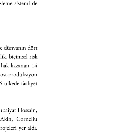
leme sistemi de 
ve dünyanın dört 
k, biçimsel risk 
a hak kazanan 14 
st-prodüksiyon 
 ülkede faaliyet 
ubaiyat Hossain, 
Akin, Corneliu 
eleri yer aldı. 