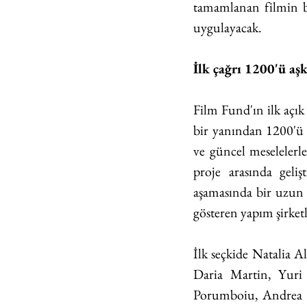
tamamlanan filmin b
uygulayacak.
İlk çağrı 1200'ü aş
Film Fund'ın ilk açık 
bir yanından 1200'ü a
ve güncel meselelerle
proje arasında geli
aşamasında bir uzun m
gösteren yapım şirketl
İlk seçkide Natalia A
Daria Martin, Yuri 
Porumboiu, Andrea G