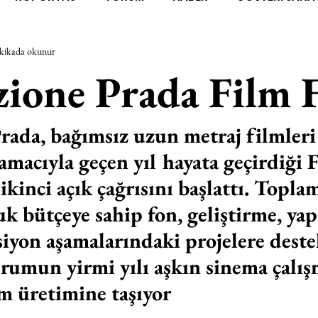
kikada okunur
RAŞTIRMA
BİENAL
TASARIM
ÇALIŞMA
UNL
zione Prada Film 
SİZLER
YEL TOZ PORTRELER
ON SORULUK SOHBETL
rada, bağımsız uzun metraj filmleri
macıyla geçen yıl hayata geçirdiği 
TEBUGÜN
XXY
ODAK: RESİM
KIVRIM
PARIS
kinci açık çağrısını başlattı. Toplam
k bütçeye sahip fon, geliştirme, yap
SINIRSIZ ZİYARETLER
iyon aşamalarındaki projelere deste
rumun yirmi yılı aşkın sinema çalış
m üretimine taşıyor