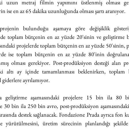
ki uzun metraj filmin yapımını üstlenmiş olması ger
in ise en az 65 dakika uzunluğunda olması şartı aranıyor.
projenin bulunduğu aşamaya göre değişiklik gösteriy
rde toplam bütçenin en az yüzde 20'sinin ve geliştirme b
ındaki projelerde toplam bütçenin en az yüzde 50'sinin, 
erde ise toplam bütçenin en az yüzde 80'inin doğrulana
anmış olması gerekiyor. Post-prodüksiyon desteği alan pro
ki altı ay içinde tamamlanması beklenirken, toplam 
 giderlere ayrılamıyor.
 geliştirme aşamasındaki projelere 15 bin ila 80 b
e 30 bin ila 250 bin avro, post-prodüksiyon aşamasındaki 
arasında destek sağlanacak. Fondazione Prada ayrıca fon k
e yürütülmesini, üretim sürecinin planlandığı şekilde 