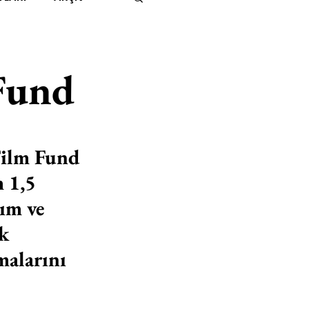
IMITED KIDS
KİTAP
Fund
ER
500K
 
Film Fund 
 UNLIMITED
 1,5 
ım ve 
k 
malarını 