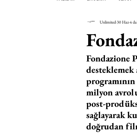
Unlimited
30 Haz
4 da
EDEBİYAT
SİNEMA
A
Fonda
MİMARİ
MÜZİK
EGZER
Fondazione P
desteklemek a
AK-SAYANLAR
#GEÇMİŞ
programının i
milyon avrolu
AKS-ENDAZ
TUHAF AÇI
post-prodüks
sağlayarak ku
doğrudan fil