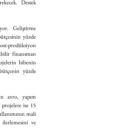
ekecek. Destek 
or. Geliştirme 
ütçesinin yüzde 
post-prodüksiyon 
bilir finansman 
jelerin hibenin 
bütçenin yüzde 
in avro, yapım 
projelere ise 15 
ullanımının mali 
ilerlemesini ve 