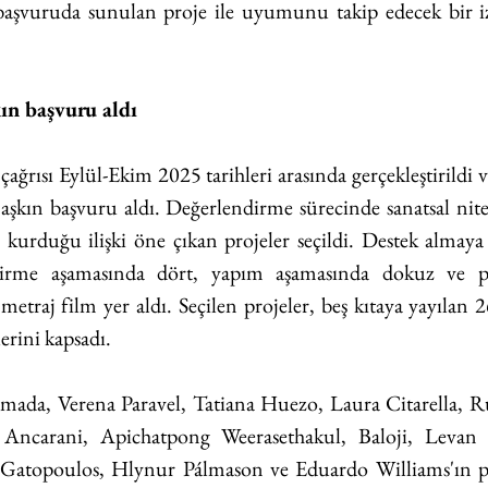
aşvuruda sunulan proje ile uyumunu takip edecek bir iz
kın başvuru aldı
çağrısı Eylül-Ekim 2025 tarihleri arasında gerçekleştirildi 
şkın başvuru aldı. Değerlendirme sürecinde sanatsal niteli
 kurduğu ilişki öne çıkan projeler seçildi. Destek almay
ştirme aşamasında dört, yapım aşamasında dokuz ve po
etraj film yer aldı. Seçilen projeler, beş kıtaya yayılan 26
erini kapsadı.
lmada, Verena Paravel, Tatiana Huezo, Laura Citarella, R
Ancarani, Apichatpong Weerasethakul, Baloji, Levan 
atopoulos, Hlynur Pálmason ve Eduardo Williams'ın proj