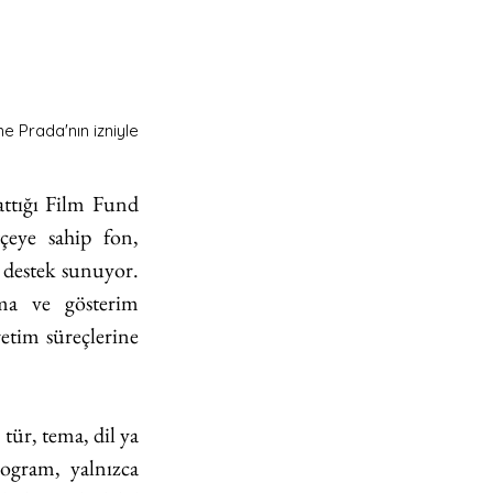
 Prada'nın izniyle
ttığı Film Fund 
eye sahip fon, 
destek sunuyor. 
a ve gösterim 
tim süreçlerine 
ür, tema, dil ya 
ogram, yalnızca 