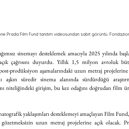
ne Prada Film Fund tanıtım videosundan sabit görüntü. Fondazione
ğımsız sinemayı desteklemek amacıyla 2025 yılında başla
açık çağrısını duyurdu. Yıllık 1,5 milyon avroluk bütç
 post-prodüksiyon aşamalarındaki uzun metraj projelerine 
 aşkın süredir sinema alanında sürdürdüğü araştırm
ı niteliğindeki girişim, bu kez odağını doğrudan film üre
matografik yaklaşımları desteklemeyi amaçlayan Film Fund, t
 gözetmeksizin uzun metraj projelerine açık olacak. Pr