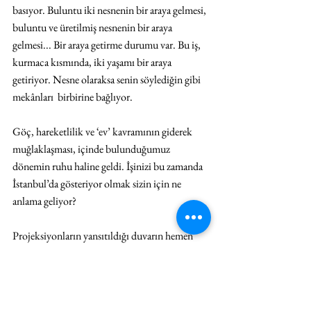
basıyor. Buluntu iki nesnenin bir araya gelmesi, 
buluntu ve üretilmiş nesnenin bir araya 
gelmesi... Bir araya getirme durumu var. Bu iş, 
kurmaca kısmında, iki yaşamı bir araya 
getiriyor. Nesne olaraksa senin söylediğin gibi 
mekânları  birbirine bağlıyor.
Göç, hareketlilik ve ‘ev’ kavramının giderek 
muğlaklaşması, içinde bulunduğumuz 
dönemin ruhu haline geldi. İşinizi bu zamanda 
İstanbul’da gösteriyor olmak sizin için ne 
anlama geliyor?
Projeksiyonların yansıtıldığı duvarın hemen 
arkasının deniz olduğunu bilmek; üstüne her 
geçen gün sevdiğim insanların teker teker 
gidişi... Hüzünlü gerçekten. Fakat bu çok 
kişisel nedenlerden dolayı böyle benim için. İki 