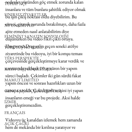
nedenler yüzünden göç etmek zorunda kalan 
TUHAF AÇI
insanlara ve tüm bunlara şahitlik ediyor olmak 
SINIRSIZ ZİYARETLER
bu işin çıkış noktası oldu diyebilirim. Bu 
süreci, gitmek zorunda bırakılmayı, daha fazla 
NY UNLIMITED
ajite etmeden nasıl anlatabilirim diye 
FEMİNİST SANATIN SOSYOLOJİSİ
düşünürken bu video fikri çıktı ortaya. 
Elmgreen&Dragset’in geçen seneki atölye 
YÜRÜYÜŞ NOTLARI
ziyaretinde bu videoyu, iyi bir komşu teması 
TERS PERSPEKTİF
çerçevesinde gerçekleştirmeye karar verdik ve 
sonrasında yaklaşık 10 ay süren bir yapım 
KAYIT DIŞI CİNAYETLER
süreci başladı. Çekimler iki gün sürdü fakat 
MAMUT LIMITED
yapım öncesi ve sonrası hazırlıkları uzun bir 
zamana yayıldı. Çok değerli ve işini iyi yapan 
GENÇ SANATÇILAR DOSYASI
insanların emeği var bu projede. Aksi halde 
İZMİR
gerçekleştiremezdim. 
FRANÇAIS
Videoyu üç kanaldan izlemek hem zamanda 
AÇIK ÇAĞRI
hem de mekânda bir kırılma yaratıyor ve 