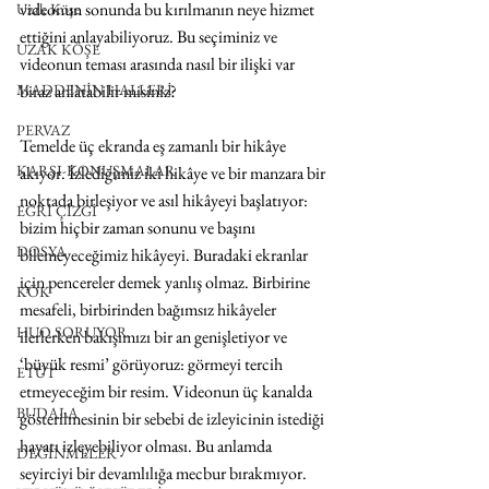
videonun sonunda bu kırılmanın neye hizmet 
Uzak Köşe
ettiğini anlayabiliyoruz. Bu seçiminiz ve 
UZAK KÖŞE
videonun teması arasında nasıl bir ilişki var 
biraz anlatabilir misiniz?
MADDENİN HALLERİ
PERVAZ
Temelde üç ekranda eş zamanlı bir hikâye 
KARŞI-KONUŞMALAR
akıyor. İzlediğimiz iki hikâye ve bir manzara bir 
noktada birleşiyor ve asıl hikâyeyi başlatıyor: 
EĞRİ ÇİZGİ
bizim hiçbir zaman sonunu ve başını 
DOSYA
bilemeyeceğimiz hikâyeyi. Buradaki ekranlar 
için pencereler demek yanlış olmaz. Birbirine 
KÖK
mesafeli, birbirinden bağımsız hikâyeler 
HUO SORUYOR
ilerlerken bakışımızı bir an genişletiyor ve 
‘büyük resmi’ görüyoruz: görmeyi tercih 
ETÜT
etmeyeceğim bir resim. Videonun üç kanalda 
BUDALA
gösterilmesinin bir sebebi de izleyicinin istediği 
hayatı izleyebiliyor olması. Bu anlamda 
DEĞİNMELER
seyirciyi bir devamlılığa mecbur bırakmıyor. 