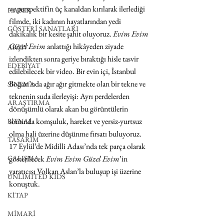
ve perspektifin üç kanaldan kırılarak ilerlediği 
HABER
filmde, iki kadının hayatlarından yedi 
GÖSTERİ SANATLARI
dakikalık bir kesite şahit oluyoruz. 
Evim Evim 
Güzel Evim
 anlattığı hikâyeden ziyade 
ARŞİV
izlendikten sonra geriye bıraktığı hisle tasvir 
EDEBİYAT
edilebilecek bir video. Bir evin içi, İstanbul 
Boğazı’nda ağır ağır gitmekte olan bir tekne ve 
SİNEMA
teknenin suda ilerleyişi: Ayrı perdelerden 
ARAŞTIRMA
dönüşümlü olarak akan bu görüntülerin 
sonunda komşuluk, hareket ve yersiz-yurtsuz 
BİENAL
olma hali üzerine düşünme fırsatı buluyoruz. 
TASARIM
17 Eylül’de Midilli Adası’nda tek parça olarak 
ÇALIŞMA
gösterilecek 
Evim Evim Güzel Evim
’in 
yaratıcısı Volkan Aslan’la buluşup işi üzerine 
UNLIMITED KIDS
konuştuk.
KİTAP
MİMARİ