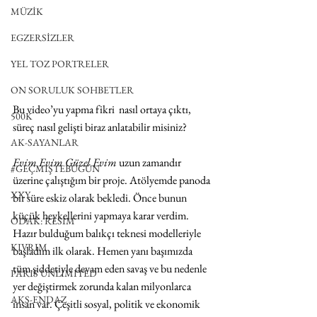
MÜZİK
EGZERSİZLER
YEL TOZ PORTRELER
ON SORULUK SOHBETLER
Bu video’yu yapma fikri  nasıl ortaya çıktı, 
500K
süreç nasıl gelişti biraz anlatabilir misiniz?
AK-SAYANLAR
Evim Evim Güzel Evim
 uzun zamandır 
#GEÇMİŞTEBUGÜN
üzerine çalıştığım bir proje. Atölyemde panoda 
XXY
bir süre eskiz olarak bekledi. Önce bunun 
küçük heykellerini yapmaya karar verdim. 
ODAK: RESİM
Hazır bulduğum balıkçı teknesi modelleriyle 
KIVRIM
başladım ilk olarak. Hemen yanı başımızda 
tüm şiddetiyle devam eden savaş ve bu nedenle 
PARIS UNLIMITED
yer değiştirmek zorunda kalan milyonlarca 
AKS-ENDAZ
insan var. Çeşitli sosyal, politik ve ekonomik 