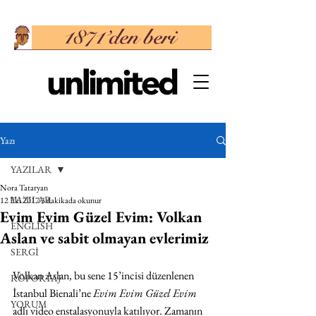
Yazı
YAZILAR
Nora Tataryan
YAZILAR
12 Eki 2017
3 dakikada okunur
Evim Evim Güzel Evim: Volkan
ENGLISH
Aslan ve sabit olmayan evlerimiz
SERGİ
Volkan Aslan, bu sene 15’incisi düzenlenen 
RÖPORTAJ
İstanbul Bienali’ne 
Evim Evim Güzel Evim
YORUM
adlı video enstalasyonuyla katılıyor. Zamanın 