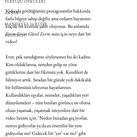
YERYÜZÜ ÖYKÜLERİ
Videoda gördüğümüz protagonistler hakkında 
AKSAK
fazla bilgiye sahip değiliz ama onların hayatının 
MANIFESTA 16 RUHR
küçük bir kesitine şahit oluyoruz. Bu anlamda 
Evim Evim Güzel Evim
 sizin için neye dair bir 
DEUTSCH
video?
Evet, pek tanıdığımız söylenemez bu iki kadını. 
Kim olduklarına, nereden gelip ne yöne 
gittiklerine dair bir fikrimiz yok. Kendileri de 
bilmiyor artık. Sıradan bir günde yedi dakikalık 
bir bölümünü izliyoruz hayatlarının. 
Kullandıkları eşyalar, nesneler, yaşadıkları yeri 
düzenlemeleri – tüm bunları görünce ne olursa 
olsun yaşamak, yaşatmak isteyenlere dair bir 
video benim için. ‘Neden buradan geçiyorlar, 
nereye gidiyorlar ya da en önemlisi bir yere 
gidiyorlar mı? Gidecek bir ‘yer’ var mı?’ gibi 