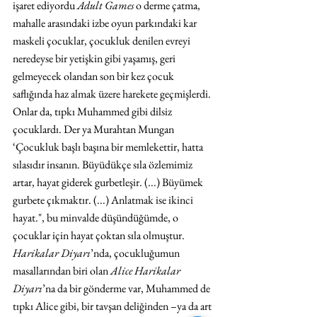
işaret ediyordu 
Adult Games
 o derme çatma, 
mahalle arasındaki izbe oyun parkındaki kar 
maskeli çocuklar, çocukluk denilen evreyi 
neredeyse bir yetişkin gibi yaşamış, geri 
gelmeyecek olandan son bir kez çocuk 
saflığında haz almak üzere harekete geçmişlerdi. 
Onlar da, tıpkı Muhammed gibi dilsiz 
çocuklardı. Der ya Murahtan Mungan 
‘Çocukluk başlı başına bir memlekettir, hatta 
sılasıdır insanın. Büyüdükçe sıla özlemimiz 
artar, hayat giderek gurbetleşir. (...) Büyümek 
gurbete çıkmaktır. (...) Anlatmak ise ikinci 
hayat.", bu minvalde düşündüğümde, o 
çocuklar için hayat çoktan sıla olmuştur. 
Harikalar Diyarı
’nda, çocukluğumun 
masallarından biri olan 
Alice Harikalar 
Diyarı
’na da bir gönderme var, Muhammed de 
tıpkı Alice gibi, bir tavşan deliğinden –ya da art 