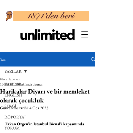
Yazı
YAZILAR
Nora Tataryan
YAZILAR
10 Eki 2017
3 dakikada okunur
Harikalar Diyarı ve bir memleket
ENGLISH
olarak çocukluk
SERGİ
Güncelleme tarihi:
4 Oca 2023
RÖPORTAJ
Erkan Özgen’in İstanbul Bienal’i kapsamında 
YORUM