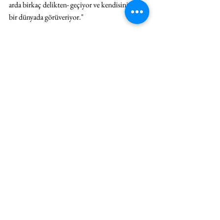
arda birkaç delikten- geçiyor ve kendisini sessiz 
bir dünyada görüveriyor."
15. İstanbul Bienali’nin en kuvvetli işlerinden 
biri olan 
Harikalar Diyarı
  içinden geçtiğimiz 
savaş surecinde şiddeti bir sergi mekânından 
izlemenin ağırlığını hissettirmekle kalmıyor 
ayni zamanda belge niteliğindeki bu videonun 
bir sanat eserinin sınırlarını nasıl zorladığını da 
gözler önüne seriyor.
SERGİ
YORUM
RÖPORTAJ
Hepsini Gör
İlgili Yazılar