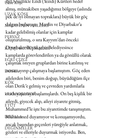
IŞİD özellikle Êzîdî (Yezidi) Kürtleri hedef 
Uzak Köşe
almış, müteakiben yaşadığımız bölgeye (aslında 
UZAK KÖŞE
pek de iyi olmayan topraklara) büyük bir göç 
dalgası başlamıştı. Mardin ve Diyarbakır’a 
MADDENİN HALLERİ
kadar gelebilmiş olanlar için kamplar 
PERVAZ
oluşturulmuş, o sıra Kayyım’dan önceki 
Diyarbakır Büyükşehir Belediyesince 
KARŞI-KONUŞMALAR
kamplarda görevlendirilen ya da gönüllü olarak 
EĞRİ ÇİZGİ
çalışmak isteyen gruplardan birine katılmış ve 
zaman ayırıp çalışmaya başlamıştım. Göç eden 
DOSYA
ailelerden biri, benim doğup, büyüdüğüm ilçe 
KÖK
olan Derik’e gelmiş ve çevreden yardımlarla 
orada yaşamaya başlamışlardı. On beş kişilik bir 
HUO SORUYOR
aileydi, giyecek alıp, aileyi ziyarete gitmiş, 
ETÜT
Muhammed’le işte bu ziyaretimde tanışmıştım. 
Muhammed duyamıyor ve konuşamıyordu, 
BUDALA
ancak başından geçenleri yüreğiyle anlatmak, 
DEĞİNMELER
gözleri ve elleriyle duyurmak istiyordu. Ben, 