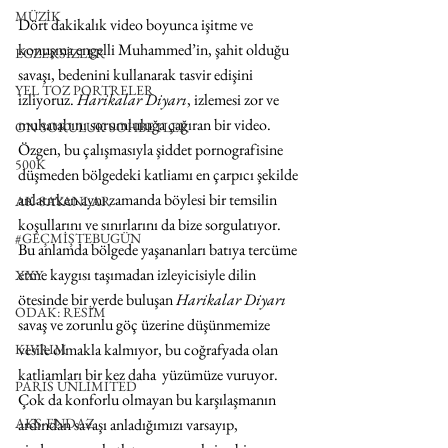
MÜZİK
Dört dakikalık video boyunca işitme ve 
konuşma engelli Muhammed’in, şahit olduğu 
EGZERSİZLER
savaşı, bedenini kullanarak tasvir edişini 
YEL TOZ PORTRELER
izliyoruz. 
Harikalar Diyarı
, izlemesi zor ve 
muhatabını sorumluluğa çağıran bir video. 
ON SORULUK SOHBETLER
Özgen, bu çalışmasıyla şiddet pornografisine 
500K
düşmeden bölgedeki katliamı en çarpıcı şekilde 
anlatırken aynı zamanda böylesi bir temsilin 
AK-SAYANLAR
koşullarını ve sınırlarını da bize sorgulatıyor. 
#GEÇMİŞTEBUGÜN
Bu anlamda bölgede yaşananları batıya tercüme 
etme kaygısı taşımadan izleyicisiyle dilin 
XXY
ötesinde bir yerde buluşan 
Harikalar Diyarı
ODAK: RESİM
savaş ve zorunlu göç üzerine düşünmemize 
vesile olmakla kalmıyor, bu coğrafyada olan 
KIVRIM
katliamları bir kez daha  yüzümüze vuruyor. 
PARIS UNLIMITED
Çok da konforlu olmayan bu karşılaşmanın 
ardından savaşı anladığımızı varsayıp, 
AKS-ENDAZ