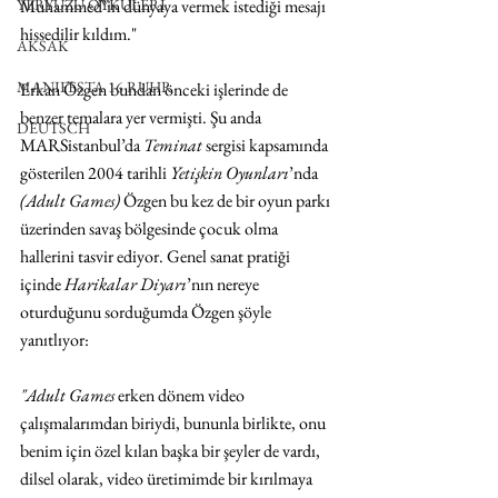
Muhammed’in dünyaya vermek istediği mesajı 
YERYÜZÜ ÖYKÜLERİ
hissedilir kıldım."
AKSAK
MANIFESTA 16 RUHR
Erkan Özgen bundan önceki işlerinde de 
benzer temalara yer vermişti. Şu anda 
DEUTSCH
MARSistanbul’da 
Teminat
 sergisi kapsamında 
gösterilen 2004 tarihli 
Yetişkin Oyunları
’nda
(Adult Games) 
Özgen bu kez de bir oyun parkı 
üzerinden savaş bölgesinde çocuk olma 
hallerini tasvir ediyor. Genel sanat pratiği 
içinde 
Harikalar Diyarı
’nın nereye 
oturduğunu sorduğumda Özgen şöyle 
yanıtlıyor:
"Adult Games
 erken dönem video 
çalışmalarımdan biriydi, bununla birlikte, onu 
benim için özel kılan başka bir şeyler de vardı, 
dilsel olarak, video üretimimde bir kırılmaya 