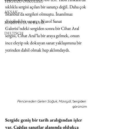
YERYÜZÜ ÖYKÜLERİ
sıklıkla sergisi açılan bir sanatçı değil. Daha çok 
AKSAK
İstanbul’da sergileri olmuştu. İnanılmaz 
disiplinli bir sanatçı. Nurol Sanat 
MANIFESTA 16 RUHR
Galerisi’ndeki sergiden sonra bir Cihat Aral 
DEUTSCH
sergisi, Cihat Aral’la bir araya gelmek, onun 
ince eleyip sık dokuyan sanat yaklaşımına bir 
yerinden dahil olmak hep aklımdaydı.
Pencereden Gelen Soğuk, Maviydi
, Sergiden 
görünüm
Sergide geniş bir tarih aralığından işler 
var. Çağdaş sanatlar alanında oldukça 