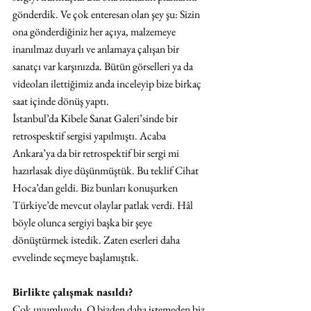
gönderdik. Ve çok enteresan olan şey şu: Sizin 
ona gönderdiğiniz her açıya, malzemeye 
inanılmaz duyarlı ve anlamaya çalışan bir 
sanatçı var karşınızda. Bütün görselleri ya da 
videoları ilettiğimiz anda inceleyip bize birkaç 
saat içinde dönüş yaptı.
İstanbul’da Kibele Sanat Galeri’sinde bir 
retrospesktif sergisi yapılmıştı. Acaba 
Ankara’ya da bir retrospektif bir sergi mi 
hazırlasak diye düşünmüştük. Bu teklif Cihat 
Hoca’dan geldi. Biz bunları konuşurken 
Türkiye’de mevcut olaylar patlak verdi. Hâl 
böyle olunca sergiyi başka bir şeye 
dönüştürmek istedik. Zaten eserleri daha 
evvelinde seçmeye başlamıştık.
Birlikte çalışmak nasıldı?
Çok uyumluydu. O bizden daha istemeden biz 