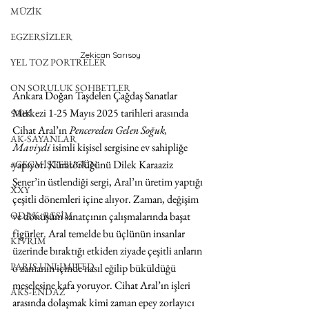
MÜZİK
EGZERSİZLER
Zekican Sarısoy
YEL TOZ PORTRELER
ON SORULUK SOHBETLER
Ankara Doğan Taşdelen Çağdaş Sanatlar 
Merkezi 1-25 Mayıs 2025 tarihleri arasında 
500K
Cihat Aral’ın 
Pencereden Gelen Soğuk, 
AK-SAYANLAR
Maviydi
 isimli kişisel sergisine ev sahipliğe 
yapıyor. Küratörlüğünü Dilek Karaaziz 
#GEÇMİŞTEBUGÜN
Şener’in üstlendiği sergi, Aral’ın üretim yaptığı 
XXY
çeşitli dönemleri içine alıyor. Zaman, değişim 
ve dönüşüm sanatçının çalışmalarında başat 
ODAK: RESİM
figürler. Aral temelde bu üçlünün insanlar 
KIVRIM
üzerinde bıraktığı etkiden ziyade çeşitli anların 
PARIS UNLIMITED
o zamanın içinde nasıl eğilip büküldüğü 
meselesine kafa yoruyor. Cihat Aral’ın işleri 
AKS-ENDAZ
arasında dolaşmak kimi zaman epey zorlayıcı 