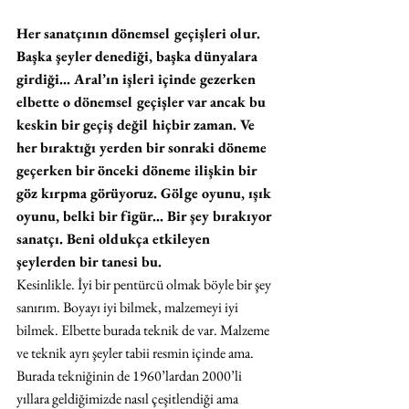
Her sanatçının dönemsel geçişleri olur. 
Başka şeyler denediği, başka dünyalara 
girdiği… Aral’ın işleri içinde gezerken 
elbette o dönemsel geçişler var ancak bu 
keskin bir geçiş değil hiçbir zaman. Ve 
her bıraktığı yerden bir sonraki döneme 
geçerken bir önceki döneme ilişkin bir 
göz kırpma görüyoruz. Gölge oyunu, ışık 
oyunu, belki bir figür… Bir şey bırakıyor 
sanatçı. Beni oldukça etkileyen 
şeylerden bir tanesi bu.
Kesinlikle. İyi bir pentürcü olmak böyle bir şey 
sanırım. Boyayı iyi bilmek, malzemeyi iyi 
bilmek. Elbette burada teknik de var. Malzeme 
ve teknik ayrı şeyler tabii resmin içinde ama. 
Burada tekniğinin de 1960’lardan 2000’li 
yıllara geldiğimizde nasıl çeşitlendiği ama 