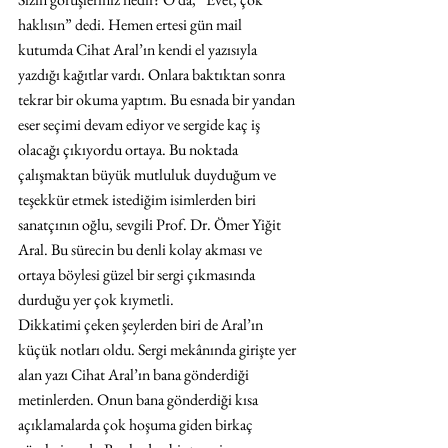
haklısın” dedi. Hemen ertesi gün mail 
kutumda Cihat Aral’ın kendi el yazısıyla 
yazdığı kağıtlar vardı. Onlara baktıktan sonra 
tekrar bir okuma yaptım. Bu esnada bir yandan 
eser seçimi devam ediyor ve sergide kaç iş 
olacağı çıkıyordu ortaya. Bu noktada 
çalışmaktan büyük mutluluk duyduğum ve 
teşekkür etmek istediğim isimlerden biri 
sanatçının oğlu, sevgili Prof. Dr. Ömer Yiğit 
Aral. Bu sürecin bu denli kolay akması ve 
ortaya böylesi güzel bir sergi çıkmasında 
durduğu yer çok kıymetli.
Dikkatimi çeken şeylerden biri de Aral’ın 
küçük notları oldu. Sergi mekânında girişte yer 
alan yazı Cihat Aral’ın bana gönderdiği 
metinlerden. Onun bana gönderdiği kısa 
açıklamalarda çok hoşuma giden birkaç 