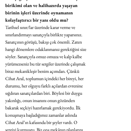
birikimi olan ve halihazırda yaşayan 
birinin işleri üzerinde oynamanın 
kolaylaştırıcı bir yanı oldu mu?
Tarihsel sınır/lar üzerinde karar verme ve 
sınırlandırmayı sanatçıyla birlikte yaparsınız. 
Sanatçının görüşü, bakışı çok önemli. Zaten 
hangi dönemlere odaklanmanız gerektiğini size 
söyler. Sanatçıyla omuz omuza ve kalp kalbe 
yürümezseniz bu tür sergiler üzerinde çalışmak 
biraz mekanikleşir benim açımdan. Çünkü 
Cihat Aral, toplumun içindeki her bireyi, her 
durumu, her olguyu farklı açılardan evrenine 
sığdıran sanatçılardan biri. Böylesi bir duygu 
yakınlığı, onun insanını onun gözünden 
bakarak seçkiyi hazırlamak gerekiyordu. İlk 
konuşmaya başladığımız zamanlar aslında 
Cihat Aral’ın kafasında bir şeyler vardı. O 
sergiyi kurmuştu. Biz ona mekânın planlarını 