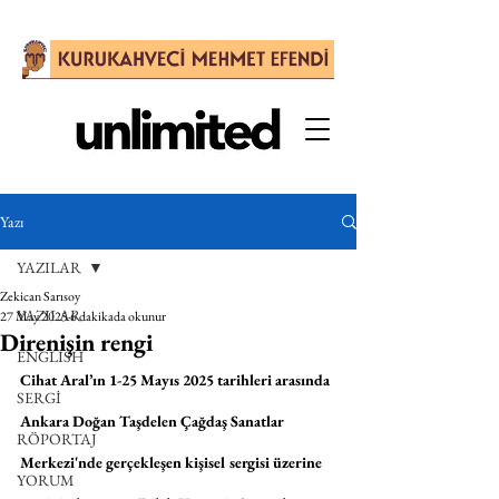
Yazı
YAZILAR
Zekican Sarısoy
YAZILAR
27 May 2025
6 dakikada okunur
Direnişin rengi
ENGLISH
Cihat Aral’ın 1-25 Mayıs 2025 tarihleri arasında 
SERGİ
Ankara Doğan Taşdelen Çağdaş Sanatlar 
RÖPORTAJ
Merkezi'nde gerçekleşen kişisel sergisi üzerine 
YORUM