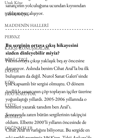
Uzak Köşe
sanatçının yolculuğuna ucundan kıyısından 
yaklaşmaya çalışıyor.
UZAK KÖŞE
MADDENİN HALLERİ
PERVAZ
Bu serginin ortaya çıkış hikayesini 
KARŞI-KONUŞMALAR
sizden dinleyebilir miyiz?
EĞRİ ÇİZGİ
Fikrin ortaya çıkışı yaklaşık beş ay öncesine 
dayanıyor. Aslında benim Cihat Aral’la bu ilk 
DOSYA
buluşmam da değil. Nurol Sanat Galeri’sinde 
KÖK
çok kapsamlı bir sergisi olmuştu. O dönem 
özellikle sanatçının çöp toplayan işçiler üzerine 
HUO SORUYOR
yoğunlaştığı yıllardı. 2005-2006 yıllarında o 
ETÜT
resimleri yazarak tanıdım ben Aral’ı. 
Sonrasında zaten bütün sergilerinin takipçisi 
BUDALA
oldum. Elbette 2000’li yılların öncesinde de 
DEĞİNMELER
Cihat Aral’ın varlığını biliyoruz. Bu sergide en 
eski tarihli resmimiz 1968’ten. Tabii Ankara’da 