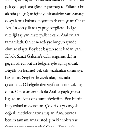
pek çok şeyi ona gönderiyormuşuz. Yıllardır bu 
alanda çalıştığım için iyi bir arşivim var. Sanatçı 
dosyalarına bakarken şunu fark etmiştim: Cihat 
Aral’ın son yıllarda yaptığı sergilerde belge 
niteliği taşıyan materyaller eksik. Aral onları 
tamamladı. Onlar neredeyse bir gün içinde 
elimize ulaştı. Böylece baştan sona kadar, yani 
Kibele Sanat Galerisi’ndeki sergisine değin 
geçen süreci bütün belgeleriyle açmış olduk. 
Büyük bir hazine! Tek tek yazılanları okumaya 
başladım. Sergilerde yazılanlar, basında 
çıkanlar… O belgelerden sayfalarca not çıkmış 
oldu. O notları aralıklarla Aral’la paylaşmaya 
başladım. Ama ona şunu söyledim: Ben bütün 
bu yazılanları okudum. Çok fazla yazar çok 
değerli metinler hazırlamışlar. Ama burada 
benim tamamlamak istediğim bir nokta var. 
Sizin görüşleriniz nedir? O da, “Evet, çok 