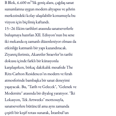
B Blok, 6.600 m²’lik geniş alanı, çağdaş sanat 
sunumlarına uygun modern altyapısı ve şehrin 
merkezindeki kolay ulaşılabilir konumuyla bu 
vizyon için biçilmiş kaftandı.
15–26 Ekim tarihleri arasında sanatseverlerle 
buluşmaya hazırlan XII. Edisyon’nun bu sene 
iki mekanda eş zamanlı düzenleniyor olması da 
etkinliğe katmanlı bir yapı kazandıracak. 
Ziyaretçilerimiz, Akaretler Sıraevler’in tarihi 
dokusu içinde farklı bir kürasyonla 
karşılaşırken, birkaç dakikalık mesafede The 
Ritz-Carlton Residences’ın modern ve ferah 
atmosferinde bambaşka bir sanat deneyimi 
yaşayacak. Bu, "Tarih ve Gelecek", "Gelenek ve 
Modernite" arasında bir diyalog yaratıyor. "İki 
Lokasyon, Tek Artweeks" mottosuyla, 
sanatseverlere bütüncül ama aynı zamanda 
çeşitli bir keşif rotası sunarak, İstanbul’un 