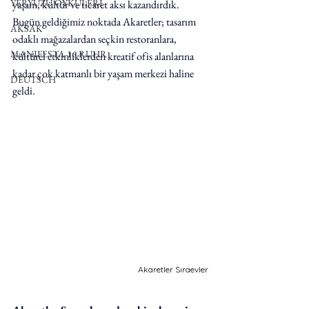
YERYÜZÜ ÖYKÜLERİ
yaşam, kültür ve ticaret aksı kazandırdık. 
Bugün geldiğimiz noktada Akaretler; tasarım 
AKSAK
odaklı mağazalardan seçkin restoranlara, 
MANIFESTA 16 RUHR
kültürel etkinliklerden kreatif ofis alanlarına 
kadar çok katmanlı bir yaşam merkezi haline 
DEUTSCH
geldi.
Akaretler Sıraevler