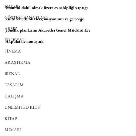
HABER
Istanbul dahil olmak üzere ev sahipliği yaptığı 
GÖSTERİ SANATLARI
kültürel etkinlikleri, misyonunu ve geleceğe 
ARŞİV
yönelik planlarını Akaretler Genel Müdürü Ece 
EDEBİYAT
Akpulat ile konuştuk
SİNEMA
ARAŞTIRMA
BİENAL
TASARIM
ÇALIŞMA
UNLIMITED KIDS
KİTAP
MİMARİ