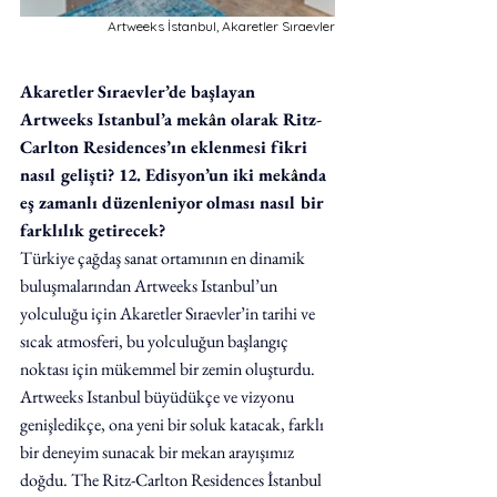
Artweeks İstanbul, Akaretler Sıraevler
Akaretler Sıraevler’de başlayan 
Artweeks Istanbul’a mek
â
n olarak Ritz-
Carlton Residences’ın eklenmesi fikri 
nasıl gelişti? 12. Edisyon’un iki mek
â
nda 
eş zamanlı düzenleniyor olması nasıl bir 
farklılık getirecek?
Türkiye çağdaş sanat ortamının en dinamik 
buluşmalarından Artweeks Istanbul’un 
yolculuğu için Akaretler Sıraevler’in tarihi ve 
sıcak atmosferi, bu yolculuğun başlangıç 
noktası için mükemmel bir zemin oluşturdu. 
Artweeks Istanbul büyüdükçe ve vizyonu 
genişledikçe, ona yeni bir soluk katacak, farklı 
bir deneyim sunacak bir mekan arayışımız 
doğdu. The Ritz-Carlton Residences İstanbul 