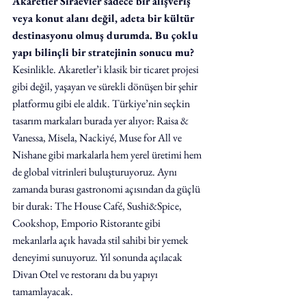
Akaretler Sıraevler sadece bir alışveriş 
veya konut alanı değil, adeta bir kültür 
destinasyonu olmuş durumda. Bu çoklu 
yapı bilinçli bir stratejinin sonucu mu?
Kesinlikle. Akaretler’i klasik bir ticaret projesi 
gibi değil, yaşayan ve sürekli dönüşen bir şehir 
platformu gibi ele aldık. Türkiye’nin seçkin 
tasarım markaları burada yer alıyor: Raisa & 
Vanessa, Misela, Nackiyé, Muse for All ve 
Nishane gibi markalarla hem yerel üretimi hem 
de global vitrinleri buluşturuyoruz. Aynı 
zamanda burası gastronomi açısından da güçlü 
bir durak: The House Café, Sushi&Spice, 
Cookshop, Emporio Ristorante gibi 
mekanlarla açık havada stil sahibi bir yemek 
deneyimi sunuyoruz. Yıl sonunda açılacak 
Divan Otel ve restoranı da bu yapıyı 
tamamlayacak.