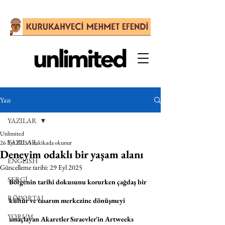
Yazı
YAZILAR
Unlimited
YAZILAR
26 Eyl 2025
5 dakikada okunur
Deneyim odaklı bir yaşam alanı
ENGLISH
Güncelleme tarihi:
29 Eyl 2025
SERGİ
Bölgenin tarihi dokusunu korurken çağdaş bir 
RÖPORTAJ
kültür ve tasarım merkezine dönüşmeyi 
YORUM
amaçlayan Akaretler Sıraevler'in Artweeks 