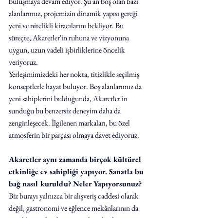
buluşmaya devam ediyor. Şu an boş olan bazı 
alanlarımız, projemizin dinamik yapısı gereği 
yeni ve nitelikli kiracılarını bekliyor. Bu 
süreçte, Akaretler'in ruhuna ve vizyonuna 
uygun, uzun vadeli işbirliklerine öncelik 
veriyoruz.
Yerleşimimizdeki her nokta, titizlikle seçilmiş 
konseptlerle hayat buluyor. Boş alanlarımız da 
yeni sahiplerini bulduğunda, Akaretler'in 
sunduğu bu benzersiz deneyim daha da 
zenginleşecek. İlgilenen markaları, bu özel 
atmosferin bir parçası olmaya davet ediyoruz.
Akaretler aynı zamanda birçok kültürel 
etkinliğe ev sahipliği yapıyor. Sanatla bu 
bağ nasıl kuruldu? Neler Yapıyorsunuz?
Biz burayı yalnızca bir alışveriş caddesi olarak 
değil, gastronomi ve eğlence mek
â
nlarının da 