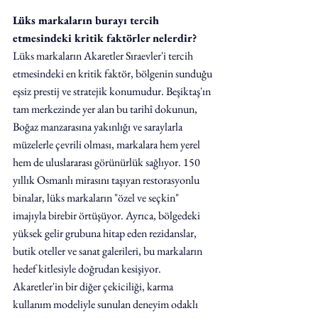
Lüks markaların burayı tercih 
etmesindeki kritik faktörler nelerdir?
Lüks markaların Akaretler Sıraevler'i tercih 
etmesindeki en kritik faktör, bölgenin sunduğu 
eşsiz prestij ve stratejik konumudur. Beşiktaş'ın 
tam merkezinde yer alan bu tarihî dokunun, 
Boğaz manzarasına yakınlığı ve saraylarla 
müzelerle çevrili olması, markalara hem yerel 
hem de uluslararası görünürlük sağlıyor. 150 
yıllık Osmanlı mirasını taşıyan restorasyonlu 
binalar, lüks markaların "özel ve seçkin" 
imajıyla birebir örtüşüyor. Ayrıca, bölgedeki 
yüksek gelir grubuna hitap eden rezidanslar, 
butik oteller ve sanat galerileri, bu markaların 
hedef kitlesiyle doğrudan kesişiyor.
Akaretler'in bir diğer çekiciliği, karma 
kullanım modeliyle sunulan deneyim odaklı 