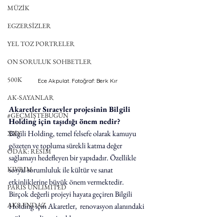
MÜZİK
EGZERSİZLER
YEL TOZ PORTRELER
ON SORULUK SOHBETLER
500K
Ece Akpulat. Fotoğraf: Berk Kır
AK-SAYANLAR
Akaretler Sıraevler projesinin Bilgili 
#GEÇMİŞTEBUGÜN
Holding için taşıdığı önem nedir?
Bilgili Holding, temel felsefe olarak kamuyu 
XXY
gözeten ve topluma sürekli katma değer 
ODAK: RESİM
sağlamayı hedefleyen bir yapıdadır. Özellikle 
KIVRIM
sosyal sorumluluk ile kültür ve sanat 
etkinliklerine büyük önem vermektedir.
PARIS UNLIMITED
Birçok değerli projeyi hayata geçiren Bilgili 
AKS-ENDAZ
Holding için Akaretler,  renovasyon alanındaki 