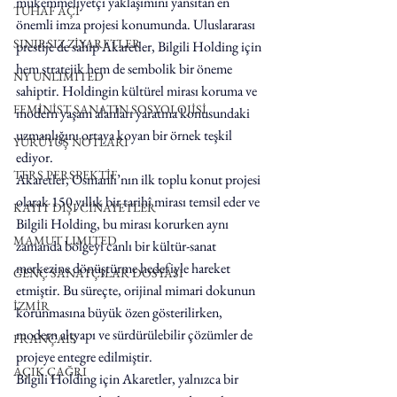
mükemmeliyetçi yaklaşımını yansıtan en 
TUHAF AÇI
önemli imza projesi konumunda. Uluslararası 
SINIRSIZ ZİYARETLER
prestije de sahip Akaretler, Bilgili Holding için 
hem stratejik hem de sembolik bir öneme 
NY UNLIMITED
sahiptir. Holdingin kültürel mirası koruma ve 
FEMİNİST SANATIN SOSYOLOJİSİ
modern yaşam alanları yaratma konusundaki 
uzmanlığını ortaya koyan bir örnek teşkil 
YÜRÜYÜŞ NOTLARI
ediyor. 
TERS PERSPEKTİF
Akaretler, Osmanlı’nın ilk toplu konut projesi 
olarak 150 yıllık bir tarihî mirası temsil eder ve 
KAYIT DIŞI CİNAYETLER
Bilgili Holding, bu mirası korurken aynı 
MAMUT LIMITED
zamanda bölgeyi canlı bir kültür-sanat 
merkezine dönüştürme hedefiyle hareket 
GENÇ SANATÇILAR DOSYASI
etmiştir. Bu süreçte, orijinal mimari dokunun 
İZMİR
korunmasına büyük özen gösterilirken, 
modern altyapı ve sürdürülebilir çözümler de 
FRANÇAIS
projeye entegre edilmiştir.
AÇIK ÇAĞRI
Bilgili Holding için Akaretler, yalnızca bir 