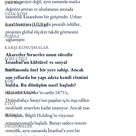
yatırım projesi değil, aynı zamanda marka 
Uzak Köşe
değerini artıran ve uluslararası arenada 
UZAK KÖŞE
tanınırlık kazandıran bir girişimdir. Urban 
Land Institute (ULI) gibi prestijli ödüller, 
MADDENİN HALLERİ
projenin global ölçekte takdir görmesini 
PERVAZ
sağlamıştır.
KARŞI-KONUŞMALAR
Akaretler Sıraevler uzun süredir 
EĞRİ ÇİZGİ
İstanbul’un kültürel ve sosyal 
haritasında özel bir yere sahip. Ancak 
DOSYA
son yıllarda bu yapı adeta kendi ritmini 
KÖK
buldu. Bu dönüşüm nasıl başladı?
Akaretler Sıraevler’in tarihi 1875’e, 
HUO SORUYOR
Dolmabahçe Sarayı'nın paşaları için inşa edilen 
ETÜT
neoklasik sıraevlere kadar uzanıyor. Ancak esas 
BUDALA
dönüşüm, Bilgili Holding’in vizyoner 
restorasyonuyla başladı. Burayı sadece restore 
DEĞİNMELER
etmedik; aynı zamanda İstanbul’a yeni bir 