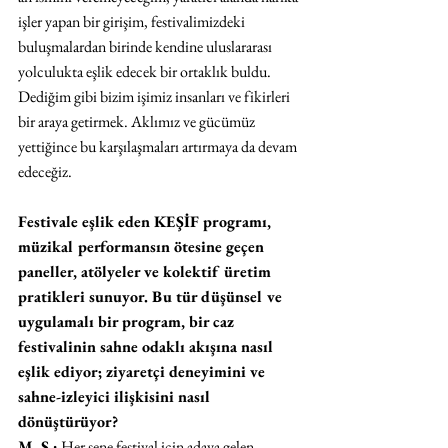
işler yapan bir girişim, festivalimizdeki 
buluşmalardan birinde kendine uluslararası 
yolculukta eşlik edecek bir ortaklık buldu. 
Dediğim gibi bizim işimiz insanları ve fikirleri 
bir araya getirmek. Aklımız ve gücümüz 
yettiğince bu karşılaşmaları artırmaya da devam 
edeceğiz.
Festivale eşlik eden KEŞİF programı, 
müzikal performansın ötesine geçen 
paneller, atölyeler ve kolektif üretim 
pratikleri sunuyor. Bu tür düşünsel ve 
uygulamalı bir program, bir caz 
festivalinin sahne odaklı akışına nasıl 
eşlik ediyor; ziyaretçi deneyimini ve 
sahne-izleyici ilişkisini nasıl 
dönüştürüyor?
M. S.:
 Her sene festival için adaya gelen 