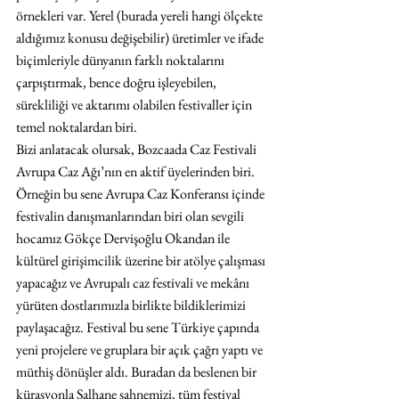
örnekleri var. Yerel (burada yereli hangi ölçekte 
aldığımız konusu değişebilir) üretimler ve ifade 
biçimleriyle dünyanın farklı noktalarını 
çarpıştırmak, bence doğru işleyebilen, 
sürekliliği ve aktarımı olabilen festivaller için 
temel noktalardan biri.
Bizi anlatacak olursak, Bozcaada Caz Festivali 
Avrupa Caz Ağı’nın en aktif üyelerinden biri. 
Örneğin bu sene Avrupa Caz Konferansı içinde 
festivalin danışmanlarından biri olan sevgili 
hocamız Gökçe Dervişoğlu Okandan ile 
kültürel girişimcilik üzerine bir atölye çalışması 
yapacağız ve Avrupalı caz festivali ve mekânı 
yürüten dostlarımızla birlikte bildiklerimizi 
paylaşacağız. Festival bu sene Türkiye çapında 
yeni projelere ve gruplara bir açık çağrı yaptı ve 
müthiş dönüşler aldı. Buradan da beslenen bir 
kürasyonla Salhane sahnemizi, tüm festival 