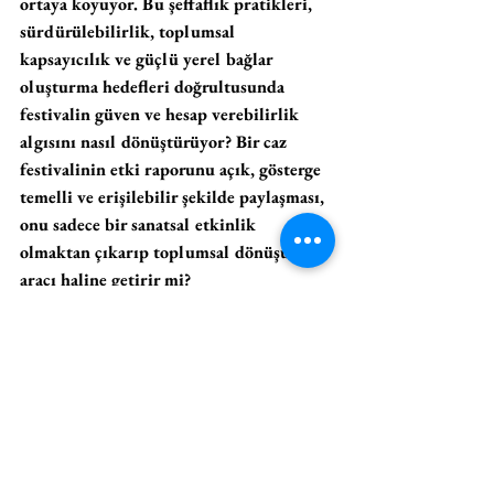
ortaya koyuyor. Bu şeffaflık pratikleri, 
sürdürülebilirlik, toplumsal 
kapsayıcılık ve güçlü yerel bağlar 
oluşturma hedefleri doğrultusunda 
festivalin güven ve hesap verebilirlik 
algısını nasıl dönüştürüyor? Bir caz 
festivalinin etki raporunu açık, gösterge 
temelli ve erişilebilir şekilde paylaşması, 
onu sadece bir sanatsal etkinlik 
olmaktan çıkarıp toplumsal dönüşüm 
aracı haline getirir mi?
Ç. Ö.: 
Böylesine nitelikli bir soru sorduğunuz 
için içtenlikle teşekkür ederim. Bu konuyla 
ilgili konuşulabilecek çok fazla nokta var ama 
cevabımı özellikle şeffaflık pratiklerinin bir caz 
festivalini toplumsal bir dönüşüm aracı hâline 
getirip dönüştürmediğine odaklayarak vermek 
isterim.