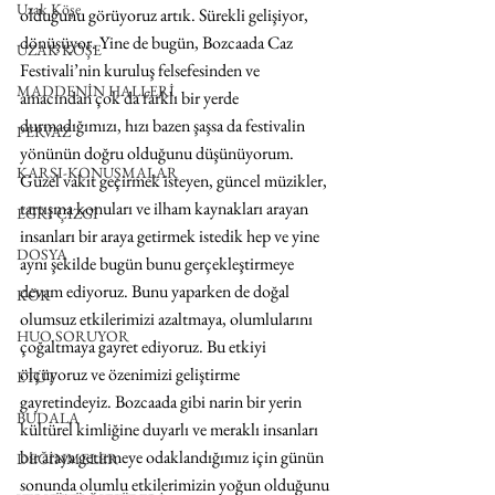
Uzak Köşe
olduğunu görüyoruz artık. Sürekli gelişiyor, 
dönüşüyor. Yine de bugün, Bozcaada Caz 
UZAK KÖŞE
Festivali’nin kuruluş felsefesinden ve 
MADDENİN HALLERİ
amacından çok da farklı bir yerde 
durmadığımızı, hızı bazen şaşsa da festivalin 
PERVAZ
yönünün doğru olduğunu düşünüyorum. 
KARŞI-KONUŞMALAR
Güzel vakit geçirmek isteyen, güncel müzikler, 
tartışma konuları ve ilham kaynakları arayan 
EĞRİ ÇİZGİ
insanları bir araya getirmek istedik hep ve yine 
DOSYA
aynı şekilde bugün bunu gerçekleştirmeye 
devam ediyoruz. Bunu yaparken de doğal 
KÖK
olumsuz etkilerimizi azaltmaya, olumlularını 
HUO SORUYOR
çoğaltmaya gayret ediyoruz. Bu etkiyi 
ölçüyoruz ve özenimizi geliştirme 
ETÜT
gayretindeyiz. Bozcaada gibi narin bir yerin 
BUDALA
kültürel kimliğine duyarlı ve meraklı insanları 
bir araya getirmeye odaklandığımız için günün 
DEĞİNMELER
sonunda olumlu etkilerimizin yoğun olduğunu 