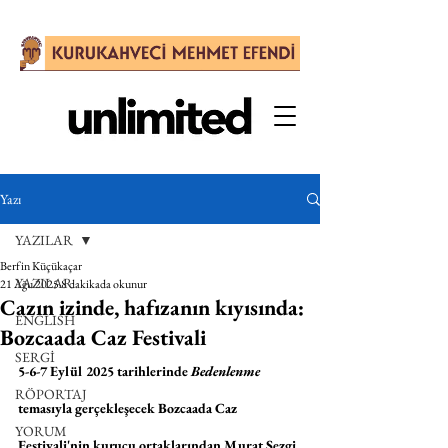
Yazı
YAZILAR
Berfin Küçükaçar
YAZILAR
21 Ağu 2025
8 dakikada okunur
Cazın izinde, hafızanın kıyısında:
ENGLISH
Bozcaada Caz Festivali
SERGİ
5-6-7 Eylül 2025 tarihlerinde 
Bedenlenme
RÖPORTAJ
temasıyla gerçekleşecek Bozcaada Caz 
YORUM
Festivali'nin kurucu ortaklarından Murat Sezgi 