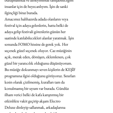
buluşmasında ve deneyiminde tanışabileceğim 
insanlar için de heyecanlıyım. İşin de sanki 
ilginçliği biraz burada. 
Amacımız halihazırda adada olanların veya 
festival için adaya gelenlerin, hatta belki de 
adaya gelip festivali görenlerin günün her 
saatinde katılabilecekleri alanlar yaratmak. İşin 
sonunda FOMO hissine de gerek yok. Her 
seçenek güzel seçenek oluyor. Caz müziğinin 
açık, merak eden, dönüşen, eklemlenen, çok 
güzel bir yaratıcılık olduğunu düşünüyorum. 
Bu müziğe dokunmayı seven kişilerin de KEŞİF 
programına ilgisi olduğunu görüyoruz. Sınırları 
kesin olarak çizilmemiş, kuralları tam da 
konulmamış bir uyum var burada. Gündüz 
ilham verici belki de kafa karıştırmış bir 
etkinlikte vakit geçirip akşam Electro 
Deluxe dinleyip sallanmak, arkadaşlarına 