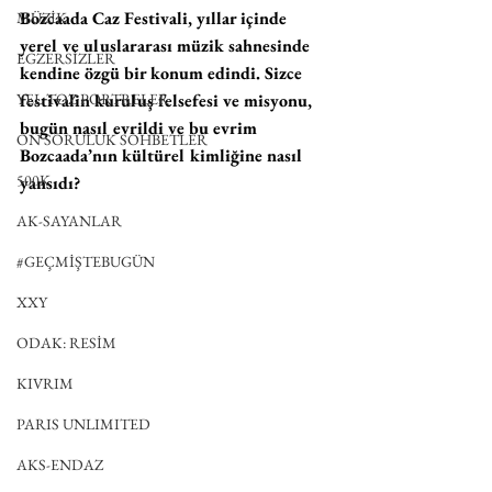
Bozcaada Caz Festivali, yıllar içinde 
MÜZİK
yerel ve uluslararası müzik sahnesinde 
EGZERSİZLER
kendine özgü bir konum edindi. Sizce 
festivalin kuruluş felsefesi ve misyonu, 
YEL TOZ PORTRELER
bugün nasıl evrildi ve bu evrim 
ON SORULUK SOHBETLER
Bozcaada’nın kültürel kimliğine nasıl 
500K
yansıdı?
AK-SAYANLAR
#GEÇMİŞTEBUGÜN
XXY
ODAK: RESİM
KIVRIM
PARIS UNLIMITED
AKS-ENDAZ