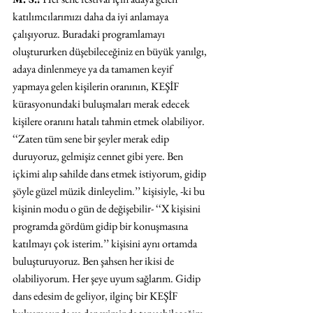
katılımcılarımızı daha da iyi anlamaya 
çalışıyoruz. Buradaki programlamayı 
oluştururken düşebileceğiniz en büyük yanılgı, 
adaya dinlenmeye ya da tamamen keyif 
yapmaya gelen kişilerin oranının, KEŞİF 
kürasyonundaki buluşmaları merak edecek 
kişilere oranını hatalı tahmin etmek olabiliyor. 
‘‘Zaten tüm sene bir şeyler merak edip 
duruyoruz, gelmişiz cennet gibi yere. Ben 
içkimi alıp sahilde dans etmek istiyorum, gidip 
şöyle güzel müzik dinleyelim.’’ kişisiyle, -ki bu 
kişinin modu o gün de değişebilir- ‘‘X kişisini 
programda gördüm gidip bir konuşmasına 
katılmayı çok isterim.’’ kişisini aynı ortamda 
buluşturuyoruz. Ben şahsen her ikisi de 
olabiliyorum. Her şeye uyum sağlarım. Gidip 
dans edesim de geliyor, ilginç bir KEŞİF 