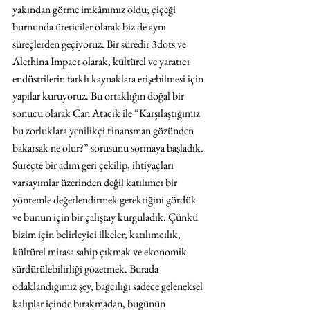
yakından görme imkânımız oldu; çiçeği 
burnunda üreticiler olarak biz de aynı 
süreçlerden geçiyoruz. Bir süredir 3dots ve 
Alethina Impact olarak, kültürel ve yaratıcı 
endüstrilerin farklı kaynaklara erişebilmesi için 
yapılar kuruyoruz. Bu ortaklığın doğal bir 
sonucu olarak Can Atacık ile “Karşılaştığımız 
bu zorluklara yenilikçi finansman gözünden 
bakarsak ne olur?” sorusunu sormaya başladık.
Süreçte bir adım geri çekilip, ihtiyaçları 
varsayımlar üzerinden değil katılımcı bir 
yöntemle değerlendirmek gerektiğini gördük 
ve bunun için bir çalıştay kurguladık. Çünkü 
bizim için belirleyici ilkeler; katılımcılık, 
kültürel mirasa sahip çıkmak ve ekonomik 
sürdürülebilirliği gözetmek. Burada 
odaklandığımız şey, bağcılığı sadece geleneksel 
kalıplar içinde bırakmadan, bugünün 