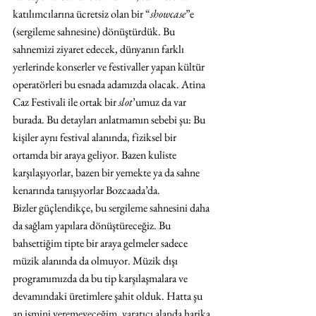
katılımcılarına ücretsiz olan bir “
showcase
”e 
(sergileme sahnesine) dönüştürdük. Bu 
sahnemizi ziyaret edecek, dünyanın farklı 
yerlerinde konserler ve festivaller yapan kültür 
operatörleri bu esnada adamızda olacak. Atina 
Caz Festivali ile ortak bir 
slot
’umuz da var 
burada. Bu detayları anlatmamın sebebi şu: Bu 
kişiler aynı festival alanında, fiziksel bir 
ortamda bir araya geliyor. Bazen kuliste 
karşılaşıyorlar, bazen bir yemekte ya da sahne 
kenarında tanışıyorlar Bozcaada’da.
Bizler güçlendikçe, bu sergileme sahnesini daha 
da sağlam yapılara dönüştüreceğiz. Bu 
bahsettiğim tipte bir araya gelmeler sadece 
müzik alanında da olmuyor. Müzik dışı 
programımızda da bu tip karşılaşmalara ve 
devamındaki üretimlere şahit olduk. Hatta şu 
an ismini veremeyeceğim, yaratıcı alanda harika 