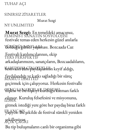
TUHAF AÇI
SINIRSIZ ZİYARETLER
Murat Sezgi
NY UNLIMITED
Murat Sezgi: 
En temeldeki amacımız, 
FEMİNİST SANATIN SOSYOLOJİSİ
festivale temas eden herkesin güzel anılarla 
dolduğu günler yaşaması. Bozcaada Caz 
YÜRÜYÜŞ NOTLARI
Festivali katılımcılarının, ekip 
TERS PERSPEKTİF
arkadaşlarımızın, sanatçıların, Bozcaadalıların, 
KAYIT DIŞI CİNAYETLER
festivalin tüm paydaşlarının keyif aldığı, 
faydalandığı ve katkı sağladığı bir süreç 
MAMUT LIMITED
geçirmek için çalışıyoruz. Herkesin festivalle 
GENÇ SANATÇILAR DOSYASI
ilişkisi ve bu ilişkiyi kurduğu katman farklı 
oluyor. Kuruluş felsefesini ve misyonunu, 
İZMİR
gitmek istediği yere göre her paydaş biraz farklı 
FRANÇAIS
yaşıyor. Bu şekilde de festival sürekli yeniden 
şekilleniyor.
AÇIK ÇAĞRI
Bu tip buluşmaların canlı bir organizma gibi 