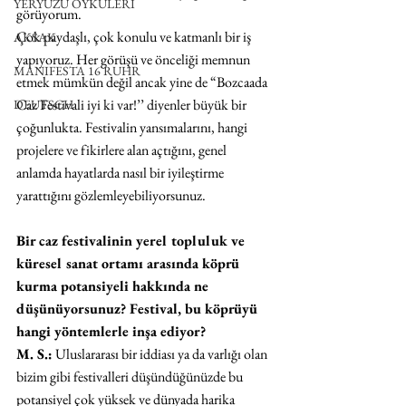
YERYÜZÜ ÖYKÜLERİ
görüyorum. 
Çok paydaşlı, çok konulu ve katmanlı bir iş 
AKSAK
yapıyoruz. Her görüşü ve önceliği memnun 
MANIFESTA 16 RUHR
etmek mümkün değil ancak yine de “Bozcaada 
Caz Festivali iyi ki var!’’ diyenler büyük bir 
DEUTSCH
çoğunlukta. Festivalin yansımalarını, hangi 
projelere ve fikirlere alan açtığını, genel 
anlamda hayatlarda nasıl bir iyileştirme 
yarattığını gözlemleyebiliyorsunuz.
Bir caz festivalinin yerel topluluk ve 
küresel sanat ortamı arasında köprü 
kurma potansiyeli hakkında ne 
düşünüyorsunuz? Festival, bu köprüyü 
hangi yöntemlerle inşa ediyor?
M. S.:
 Uluslararası bir iddiası ya da varlığı olan 
bizim gibi festivalleri düşündüğünüzde bu 
potansiyel çok yüksek ve dünyada harika 