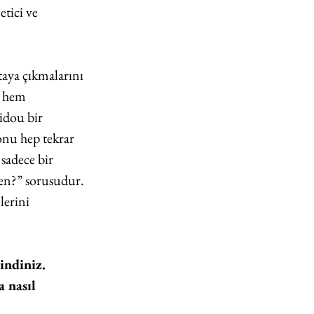
tici ve 
taya çıkmalarını 
 hem 
idou bir 
onu hep tekrar 
sadece bir 
den?” sorusudur. 
erini 
indiniz. 
 nasıl 