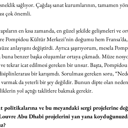
esneklik sağlıyor. Çağdaş sanat kurumlarının, tamamen yöne
ası çok önemli. 
yapıların en kısa zamanda, en güzel şekilde gelişmeleri ve or
re Pompidou Kültür Merkezi’nin doğumu hem Fransa’da,
müze anlayışını değiştirdi. Ayrıca şaşırıyorum, mesela Pomp
hâlâ buna benzer başka oluşumlar ortaya çıkmadı. Müze nosy
e tekrar icat edilmesi gereken bir unsur. Başta, Pompidou 
disiplinlerarası bir karışımdı. Sorulması gereken soru, “Ne
varmak da yeterli bir şey değildir. Bunun dipte olan nedenl
iklerin yol açtığı taklitlere bakmak gerekir. 
politikalarına ve bu meyandaki sergi projelerine değ
ouvre Abu Dhabi projelerini yan yana koyduğunuzda
z? 