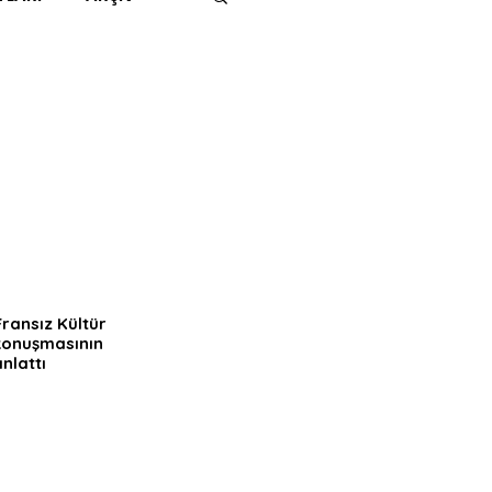
IMITED KIDS
KİTAP
ER
500K
 UNLIMITED
ransız Kültür 
konuşmasının 
nlattı