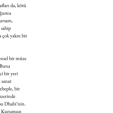
fları da, kötü 
duğumu 
ursam, 
 sahip 
 çok yakın bir 
ensel bir müze 
 Buna 
 bir yeri 
 sanat 
ebeple, bir 
üzerinde 
u Dhabi’nin. 
im. Kurumun 