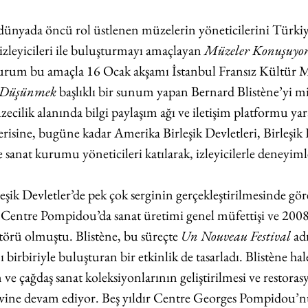
ünyada öncü rol üstlenen müzelerin yöneticilerini Türkiy
 izleyicileri ile buluşturmayı amaçlayan 
Müzeler Konuşuyo
 Kurum bu amaçla 16 Ocak akşamı İstanbul Fransız Kültür M
i Düşünmek
 başlıklı bir sunum yapan Bernard Blistène’yi misa
lik alanında bilgi paylaşım ağı ve iletişim platformu ya
serisine, bugüne kadar Amerika Birleşik Devletleri, Birleşik 
anat kurumu yöneticileri katılarak, izleyicilerle deneyimler
eşik Devletler’de pek çok serginin gerçekleştirilmesinde gö
 Centre Pompidou’da sanat üretimi genel müfettişi ve 2008’d
örü olmuştu. Blistène, bu süreçte 
Un Nouveau Festival
 ad
ı birbiriyle buluşturan bir etkinlik de tasarladı. Blistène ha
 çağdaş sanat koleksiyonlarının geliştirilmesi ve restora
ine devam ediyor. Beş yıldır Centre Georges Pompidou’n