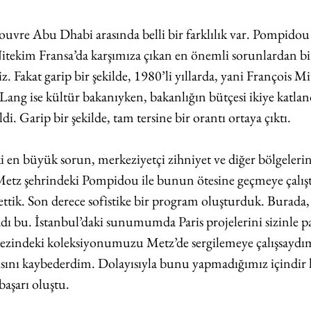
vre Abu Dhabi arasında belli bir farklılık var. Pompidou
itekim Fransa’da karşımıza çıkan en önemli sorunlardan bir
iz. Fakat garip bir şekilde, 1980’li yıllarda, yani François M
ang ise kültür bakanıyken, bakanlığın bütçesi ikiye katlan
di. Garip bir şekilde, tam tersine bir orantı ortaya çıktı.
n büyük sorun, merkeziyetçi zihniyet ve diğer bölgeleri
Metz şehrindeki Pompidou ile bunun ötesine geçmeye çalıştı
ettik. Son derece sofistike bir program oluşturduk. Burada,
adı bu. İstanbul’daki sunumumda Paris projelerini sizinle 
zindeki koleksiyonumuzu Metz’de sergilemeye çalışsaydım
rısını kaybederdim. Dolayısıyla bunu yapmadığımız içindir 
aşarı oluştu. 