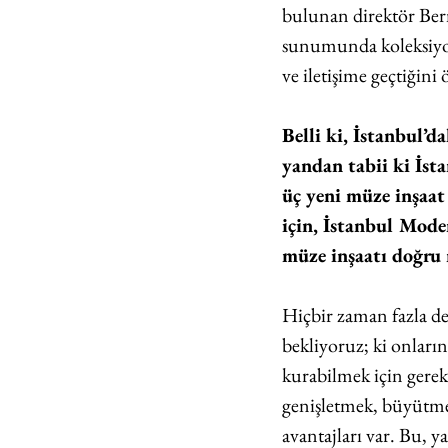
bulunan direktör Berna
sunumunda koleksiyonu
ve iletişime geçtiğini ö
Belli ki, İstanbul’
yandan tabii ki İs
üç yeni müze inşaat
için, İstanbul Mode
müze inşaatı doğru
Hiçbir zaman fazla de
bekliyoruz; ki onların
kurabilmek için gerekl
genişletmek, büyütmek
avantajları var. Bu, y