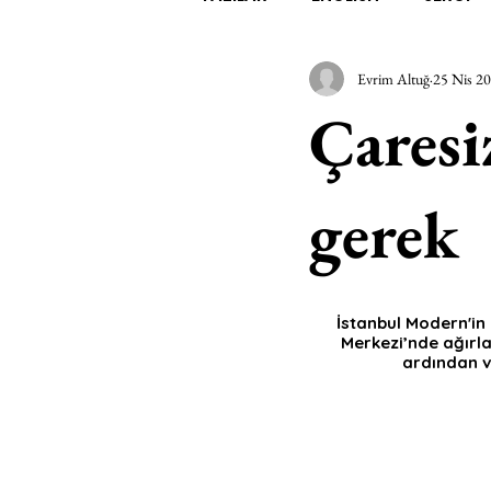
Evrim Altuğ
25 Nis 2
EDEBİYAT
SİNEMA
A
Çaresi
MİMARİ
MÜZİK
EGZER
gerek
AK-SAYANLAR
#GEÇMİŞ
İstanbul Modern'in 
Merkezi’nde ağırl
AKS-ENDAZ
TUHAF AÇI
ardından ve