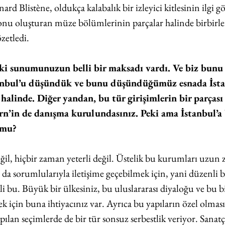
rd Blistène, oldukça kalabalık bir izleyici kitlesinin ilgi gö
 oluşturan müze bölümlerinin parçalar halinde birbirleriyl
zetledi. 
daki sunumunuzun belli bir maksadı vardı. Ve biz bunu 
tanbul’u düşündük ve bunu düşündüğümüz esnada İstan
 halinde. Diğer yandan, bu tür girişimlerin bir parças
rn’in de danışma kurulundasınız. Peki ama İstanbul’a 
 mu? 
ğil, hiçbir zaman yeterli değil. Üstelik bu kurumları uzun
 da sorumlularıyla iletişime geçebilmek için, yani düzenli bi
i bu. Büyük bir ülkesiniz, bu uluslararası diyaloğu ve bu bi
 için buna ihtiyacınız var. Ayrıca bu yapıların özel olması
apılan seçimlerde de bir tür sonsuz serbestlik veriyor. Sanatç