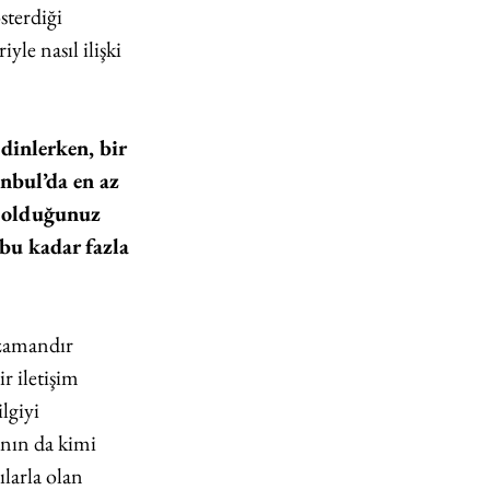
sterdiği 
e nasıl ilişki 
dinlerken, bir 
bul’da en az 
ı olduğunuz 
bu kadar fazla 
 zamandır 
r iletişim 
lgiyi 
nın da kimi 
ılarla olan 