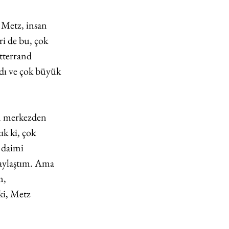
 Metz, insan 
i de bu, çok 
itterrand 
dı ve çok büyük 
n merkezden 
k ki, çok 
 daimi 
paylaştım. Ama 
, 
ki, Metz 