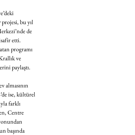
e’deki 
r
 projesi, bu yıl 
erkezi’nde de 
fir etti. 
ratan programı 
Krallık ve 
ini paylaştı. 
rev almasının 
e ise, kültürel 
ıyla farklı 
len, Centre 
syonundan 
un başında 