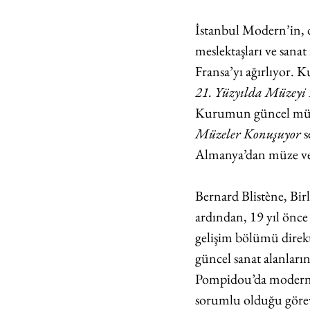
İstanbul Modern’in, d
meslektaşları ve sanat
Fransa’yı ağırlıyor.
21. Yüzyılda Müzey
Kurumun güncel müzeci
Müzeler Konuşuyor
 
Almanya’dan müze ve s
Bernard Blistène, Birl
ardından, 19 yıl önce
gelişim bölümü direkt
güncel sanat alanların
Pompidou’da modern ve
sorumlu olduğu görev