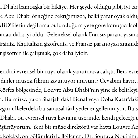
Dhabi bambaşka bir hikâye. Her şeyde olduğu gibi, iyi tara
uvre Abu Dhabi örneğine baktığımızda, belki paranoyak ol
BD’lilerin değil ama bulunduğum yere göre konuşacak ol
ması daha iyi oldu. Geleneksel olarak Fransız paranoyasına
iniz. Kapitalizm şizofrenisi ve Fransız paranoyası arasında
ir şizofren ile çalışmak, çok daha iyidir. 
dini evrensel bir rüya olarak yansıtmaya çalıştı. Ben, evr
alı dinler müzesi fikrini savunuyor muyum? Cevabım hayır.
fez bölgesinde, Louvre Abu Dhabi’nin yine de belirleyici
Bu müze, ya da Sharjah daki Bienal veya Doha Katar’daki
 özgür ülkelerdeki bu sanatsal faaliyetler engellenmiyor. Bu s
habi, bu evrensel rüya kavramı üzerinde, kendi geleceği 
üşünüyorum. Yeni bir müze direktörü var hatta Louvre Ab
 ve koleksiyon bölümleriyle ilgilenen, Dr. Souraya Nouja