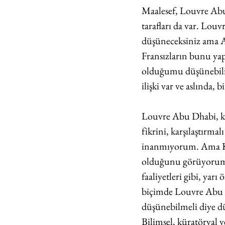
Maalesef, Louvre Abu 
tarafları da var. Lo
düşüneceksiniz ama A
Fransızların bunu yap
olduğumu düşünebilirs
ilişki var ve aslında, b
Louvre Abu Dhabi, ken
fikrini, karşılaştırm
inanmıyorum. Ama Kör
olduğunu görüyorum. 
faaliyetleri gibi, yarı
biçimde Louvre Abu D
düşünebilmeli diye d
Bilimsel, küratöryal