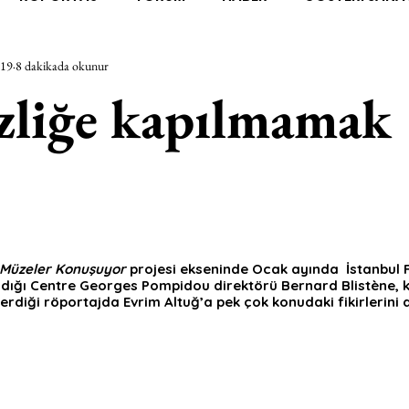
019
8 dakikada okunur
RAŞTIRMA
BİENAL
TASARIM
ÇALIŞMA
UNL
zliğe kapılmamak
SİZLER
YEL TOZ PORTRELER
ON SORULUK SOHBETL
TEBUGÜN
XXY
ODAK: RESİM
KIVRIM
PARIS
Müzeler Konuşuyor
 projesi ekseninde Ocak ayında  İstanbul F
adığı Centre Georges Pompidou direktörü Bernard Blistène, 
SINIRSIZ ZİYARETLER
rdiği röportajda Evrim Altuğ’a pek çok konudaki fikirlerini a