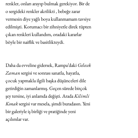
renkler, onları arayıp bulmak gerekiyor. Bir de 
o sergideki renkler akrilikti , bebeğe zarar 
vermesin diye yağlı boya kullanmamam tavsiye 
edilmişti. Korumacı bir zihniyetle direk tüpten 
çıkan renkleri kullandım, oradaki kararlar 
böyle bir naiflik ve basitlikteydi.
Daha da evveline gidersek, Rampa’daki 
Gelecek 
Zaman
 sergisi ve sonrası sanatla, hayatla, 
çocuk yapmakla ilgili başka düşünceleri dile 
getirdiğin zamanlarmış. Geçen sürede birçok 
şey tersine, iyi anlamda değişti. Arada 
Kilimli 
Konak
 sergisi var mesela, şimdi buradasın. Yeni 
bir galeriyle iş birliği ve pratiğinde yeni 
açılımlar var.