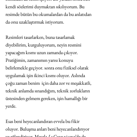
kendi sözlerimi duymaktan sıkılıyorum. Bu 
resimde bütün bu okumalardan da bu anlatıdan 
da onu uzaklaştırmak istiyorum.
Resimleri tasarlarken, buna tasarlamak 
diyebilirim, kurguluyorum, neyin resmini 
yapacağım kısmı uzun zamanda çıkıyor. 
Pratiğimin, zamanımın yarısı konuyu 
belirlemekle geçiyor. sonra onu fiziksel olarak 
uygulamak işin ikinci kısmı oluyor. Aslında 
çoğu zaman benim  için daha zor ve meşakkatli, 
teknik anlamda sınandığım, teknik zorlukların 
üstesinden gelmem gereken, işin hamallığı bir 
yerde.
Esas beni heyecanlandıran evvela bu fikir 
oluyor. Buluşma anları beni heyecanlandırıyor 
ve eğlendiriyor. Mesela 
Le Connaisseur
’de de 