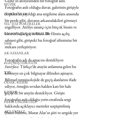
Gediz’in atölyesinden bir fotoğraf asılı. 
MÜZİK
Fotoğrafın asılı olduğu duvar, galerinin girişiyle 
Serpilen
’in yayıldığı ana sergileme alanı arasında 
EGZERSİZLER
bir perde gibi, duvarın arkasındakileri görmeyi 
YEL TOZ PORTRELER
engelliyor. Atölye sanatçı için birçok hissin ve 
kararın başlangıç noktası. Bir filmin açılış 
ON SORULUK SOHBETLER
sahnesi gibi, girişteki bu fotoğraf zihnimize bir 
500K
mekanı yerleştiriyor.
AK-SAYANLAR
Fotoğrafın adı da amacını destekliyor: 
#GEÇMİŞTEBUGÜN
Interface.
 Türkçe’de arayüz anlamına gelen bu 
XXY
kelimeye en çok bilgisayar dilinden aşinayız. 
Bilimsel terminolojide de geçiş alanlarını ifade 
ODAK: RESİM
ediyor, örneğin sıvıdan halden katı bir hale 
KIVRIM
geçişi de bir arayüz destekliyor. Girişte 
fotoğrafın asılı olduğu yerin etrafında sergi 
PARIS UNLIMITED
hakkında açıklayıcı metinler serpiştirilmiş 
AKS-ENDAZ
(basın bülteni, Murat Alat’ın şiiri ve sergide yer 