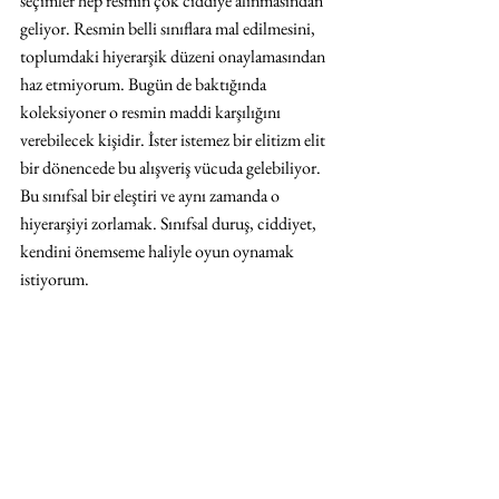
seçimler hep resmin çok ciddiye alınmasından 
geliyor. Resmin belli sınıflara mal edilmesini, 
toplumdaki hiyerarşik düzeni onaylamasından 
haz etmiyorum. Bugün de baktığında 
koleksiyoner o resmin maddi karşılığını 
verebilecek kişidir. İster istemez bir elitizm elit 
bir dönencede bu alışveriş vücuda gelebiliyor. 
Bu sınıfsal bir eleştiri ve aynı zamanda o 
hiyerarşiyi zorlamak. Sınıfsal duruş, ciddiyet, 
kendini önemseme haliyle oyun oynamak 
istiyorum.