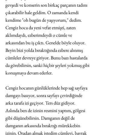
gevşedi ve konserin son birkaç parçanın tadını 
çıkarabilir hale geldim. O zamanda kendi 
kendime "oh bugün de yaşıyorum," dedim. 
Cengiz hoca da yeni vefat etmişti, zaten 
aklımdaydı, ezberimdeydi o cümle ve 
arkasından bu iş çıktı. Genelde böyle oluyor. 
Beyin bizi yolda bıraktığında ezbere alınmış 
cümleler devreye giriyor. Bunu bazı hastalarda 
da görebilirsin, sanki hiçbir şeyleri yokmuş gibi 
konuşmaya devam ederler.
Cengiz hocanın günlüklerinde hep sağ sayfaya 
damgayı basıyor, sonra sayfayı çevirdiğinde 
arka tarafa izi geçiyor. Ters düz gidiyor.  
Aslında ben de izinin resmini yaptım, gölgesi 
gibi düşünebilirsin. Damganın değil de 
damganın arkasında bıraktığı mürekkebin 
izinin. Oradan almak istedim cümleyi, bayrak 