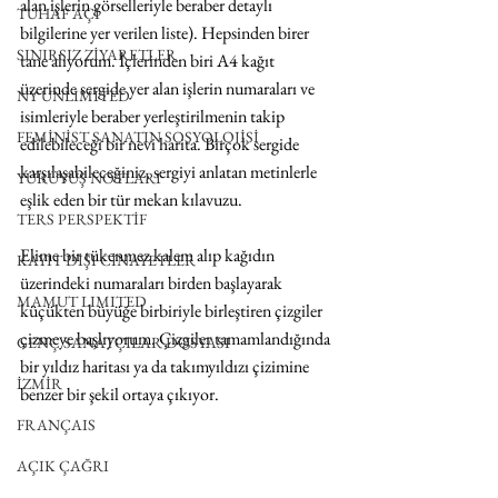
alan işlerin görselleriyle beraber detaylı 
TUHAF AÇI
bilgilerine yer verilen liste). Hepsinden birer 
SINIRSIZ ZİYARETLER
tane alıyorum. İçlerinden biri A4 kağıt 
üzerinde sergide yer alan işlerin numaraları ve 
NY UNLIMITED
isimleriyle beraber yerleştirilmenin takip 
FEMİNİST SANATIN SOSYOLOJİSİ
edilebileceği bir nevi harita. Birçok sergide 
karşılaşabileceğiniz, sergiyi anlatan metinlerle 
YÜRÜYÜŞ NOTLARI
eşlik eden bir tür mekan kılavuzu.
TERS PERSPEKTİF
Elime bir tükenmez kalem alıp kağıdın 
KAYIT DIŞI CİNAYETLER
üzerindeki numaraları birden başlayarak 
MAMUT LIMITED
küçükten büyüğe birbiriyle birleştiren çizgiler 
çizmeye başlıyorum. Çizgiler tamamlandığında 
GENÇ SANATÇILAR DOSYASI
bir yıldız haritası ya da takımyıldızı çizimine 
İZMİR
benzer bir şekil ortaya çıkıyor.
FRANÇAIS
AÇIK ÇAĞRI