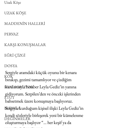
Uzak Köşe
UZAK KÖŞE
MADDENİN HALLERİ
PERVAZ
KARŞI-KONUŞMALAR
EĞRİ ÇİZGİ
DOSYA
Sergiyle aramdaki küçük oyunu bir kenara 
KÖK
bırakıp, gezimi tamamlıyor ve çizdiğim 
karalamayla beraber Leyla Gediz’in yanına 
HUO SORUYOR
gidiyorum. Serpilen’den ve önceki işlerinden 
ETÜT
bahsetmek üzere konuşmaya başlıyoruz. 
Sergiyle kurduğum kişisel ilişki Leyla Gediz’in 
BUDALA
kendi sözleriyle birleşerek yeni bir kümelenme 
DEĞİNMELER
oluşturmaya başlıyor “… her keşif ya da 