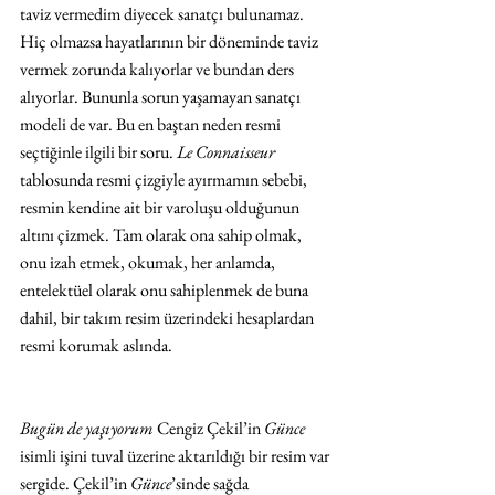
taviz vermedim diyecek sanatçı bulunamaz. 
Hiç olmazsa hayatlarının bir döneminde taviz 
vermek zorunda kalıyorlar ve bundan ders 
alıyorlar. Bununla sorun yaşamayan sanatçı 
modeli de var. Bu en baştan neden resmi 
seçtiğinle ilgili bir soru. 
Le Connaisseur
tablosunda resmi çizgiyle ayırmamın sebebi, 
resmin kendine ait bir varoluşu olduğunun 
altını çizmek. Tam olarak ona sahip olmak, 
onu izah etmek, okumak, her anlamda, 
entelektüel olarak onu sahiplenmek de buna 
dahil, bir takım resim üzerindeki hesaplardan 
resmi korumak aslında.
Bugün de yaşıyorum 
Cengiz Çekil’in 
Günce
isimli işini tuval üzerine aktarıldığı bir resim var 
sergide. Çekil’in 
Günce
’sinde sağda 