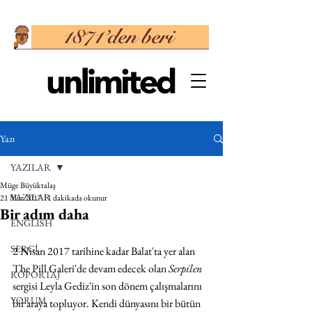
Yazı
YAZILAR
Müge Büyüktalaş
YAZILAR
21 Mar 2017
11 dakikada okunur
Bir adım daha
ENGLISH
SERGİ
2 Nisan 2017 tarihine kadar Balat'ta yer alan 
The Pill Galeri'de devam edecek olan 
Serpilen
RÖPORTAJ
sergisi Leyla Gediz'in son dönem çalışmalarını 
YORUM
bir araya topluyor. Kendi dünyasını bir bütün 