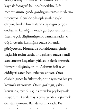
kaynak fotoğrafı kalınca bir cildin, Life 
mecmuasının içinde gördüğüm zaman tüylerim 
ürperiyor. Genelde o karşılaşmalar şöyle 
oluyor, birden bire kafanda taşıdığın birçok 
endişenin karşılığını orada görüyorsun. Resim 
üzerine çok düşünmüşsen o zamana kadar, o 
düşüncelerin karşılığını orada bir anda 
görüyorsun. Normalde bu tablonun içinde 
başka bir resim vardı, onu çıkarıp oraya kendi 
karalamamı koyarken yüksekle alçak arasında 
bir yerde düşünüyorum. Adamın hali tavrı 
ciddiyeti zaten beni rahatsız ediyor. Onu 
olabildiğince hafifletmek, onun için zor bir şey 
koymak istiyorum. Onun gözlüğü, yakası, 
kravatına, tertipli saçına tezat bir şey koymak 
istiyorum. Karalamayla o kişiyi ötekileştirmek 
de istemiyorum. Ben de varım orada. Bu 