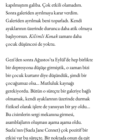
kapılmıştım galiba. Çok etkili olamadım. 
Sonra galeriden ayrılmaya karar verdim. 
Galeriden ayrılmak beni toparladı. Kendi 
ayaklarının üzerinde durunca daha atik olmaya 
başlıyorsun. 
Kilimli Konak
 zamanı daha 
çocuk düşüncesi de yoktu.
Gezi’den sonra Ağustos’ta Eylül’de hep birlikte 
bir depresyona düşüşe girmiştik, o zaman bizi 
bir çocuk kurtarır diye düşündük, şimdi bir 
çocuğumuz olsa… Mutluluk kaynağı 
gerekiyordu. Bütün o süreçte bir galeriye bağlı 
olmamak, kendi ayaklarının üzerinde durmak 
fiziksel olarak işlere de yansıyan bir şey oldu... 
Bu cisimlerin sergi mekanına girmesi, 
asamblajların oluşması aşama aşama oldu. 
Suela’nın (Suela Jane Cennet) çok pozitif bir 
etkisi var bu süreçte. Bir noktada onun da eşit 