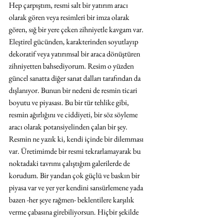
Hep çarpıştım, resmi salt bir yatırım aracı 
olarak gören veya resimleri bir imza olarak 
gören, sığ bir yere çeken zihniyetle kavgam var. 
Eleştirel gücünden, karakterinden soyutlayıp 
dekoratif veya yatırımsal bir araca dönüştüren 
zihniyetten bahsediyorum. Resim o yüzden 
güncel sanatta diğer sanat dalları tarafından da 
dışlanıyor. Bunun bir nedeni de resmin ticari 
boyutu ve piyasası. Bu bir tür tehlike gibi, 
resmin ağırlığını ve ciddiyeti, bir söz söyleme 
aracı olarak potansiyelinden çalan bir şey. 
Resmin ne yazık ki, kendi içinde bir dilemması 
var. Üretimimde bir resmi tekrarlamayarak bu 
noktadaki tavrımı çalıştığım galerilerde de 
korudum. Bir yandan çok güçlü ve baskın bir 
piyasa var ve yer yer kendini sansürlemene yada 
bazen -her şeye rağmen- beklentilere karşılık 
verme çabasına girebiliyorsun. Hiçbir şekilde 