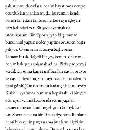
yakıştırsam da onlara, benim hayatımda nereye 
oturduklarını anlatsam da, bu resmin kendi 
başına bir etkisi bir sözü herkese ayrı işleyen 
bazı kaliteleri var. Bir şey dayatmak da 
istemiyorum. Bir röportaj yapıldığı zaman 
bunu nasıl yaptın neden yaptın sorusu en başta 
geliyor. O zaman anlatmaya başlıyorsun. 
Tamam bu da değerli bir şey, benim sözlerimle 
benim bakışımı anlamak adına. Birkaç röportaj 
verdikten sonra karşı taraf bunları nasıl görüyor 
ve nasıl anlıyor hiç sormuyoruz. Benim işlerimi 
nasıl gördüğüm neden bu kadar çok soruluyor? 
Kişisel hayatımda bunların hepsi tabi ki bir yere 
oturuyor ve mutlaka orada resmi yapılan 
nesnenin benim önüme gelişinin bir öyküsü 
var. Sonra ben ona bir isim veriyorum. Bunların 
hepsi hikayenin parçası ama bunların hiçbirini 
bilmeden de resim işliyor. Bir yerden sonra ben 