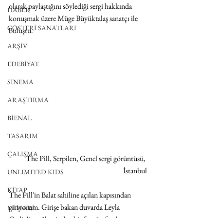
olarak paylaştığını söylediği sergi hakkında 
HABER
konuşmak üzere Müge Büyüktalaş sanatçı ile 
GÖSTERİ SANATLARI
buluştu.
ARŞİV
EDEBİYAT
SİNEMA
ARAŞTIRMA
BİENAL
TASARIM
ÇALIŞMA
 The Pill, Serpilen, Genel sergi görüntüsü, 
İstanbul
UNLIMITED KIDS
KİTAP
The Pill'in Balat sahiline açılan kapısından 
giriyorum. Girişe bakan duvarda Leyla 
MİMARİ