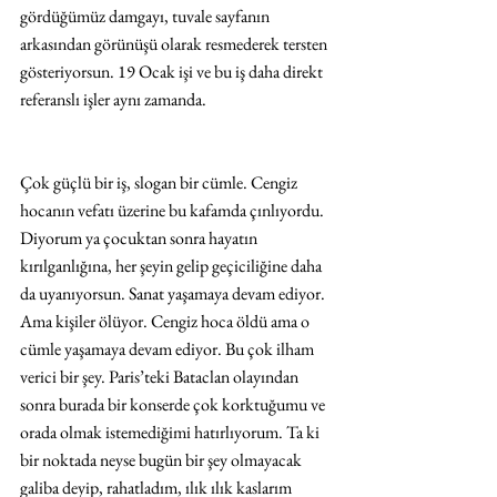
gördüğümüz damgayı, tuvale sayfanın 
arkasından görünüşü olarak resmederek tersten 
gösteriyorsun. 19 Ocak işi ve bu iş daha direkt 
referanslı işler aynı zamanda.
Çok güçlü bir iş, slogan bir cümle. Cengiz 
hocanın vefatı üzerine bu kafamda çınlıyordu. 
Diyorum ya çocuktan sonra hayatın 
kırılganlığına, her şeyin gelip geçiciliğine daha 
da uyanıyorsun. Sanat yaşamaya devam ediyor. 
Ama kişiler ölüyor. Cengiz hoca öldü ama o 
cümle yaşamaya devam ediyor. Bu çok ilham 
verici bir şey. Paris’teki Bataclan olayından 
sonra burada bir konserde çok korktuğumu ve 
orada olmak istemediğimi hatırlıyorum. Ta ki 
bir noktada neyse bugün bir şey olmayacak 
galiba deyip, rahatladım, ılık ılık kaslarım 