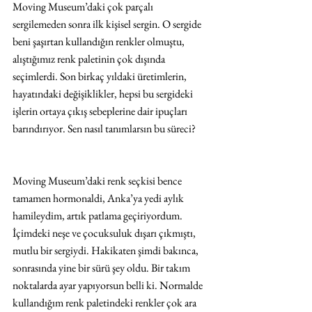
Moving Museum’daki çok parçalı 
sergilemeden sonra ilk kişisel sergin. O sergide 
beni şaşırtan kullandığın renkler olmuştu, 
alıştığımız renk paletinin çok dışında 
seçimlerdi. Son birkaç yıldaki üretimlerin, 
hayatındaki değişiklikler, hepsi bu sergideki 
işlerin ortaya çıkış sebeplerine dair ipuçları 
barındırıyor. Sen nasıl tanımlarsın bu süreci?
Moving Museum’daki renk seçkisi bence 
tamamen hormonaldi, Anka’ya yedi aylık 
hamileydim, artık patlama geçiriyordum. 
İçimdeki neşe ve çocuksuluk dışarı çıkmıştı, 
mutlu bir sergiydi. Hakikaten şimdi bakınca, 
sonrasında yine bir sürü şey oldu. Bir takım 
noktalarda ayar yapıyorsun belli ki. Normalde 
kullandığım renk paletindeki renkler çok ara 