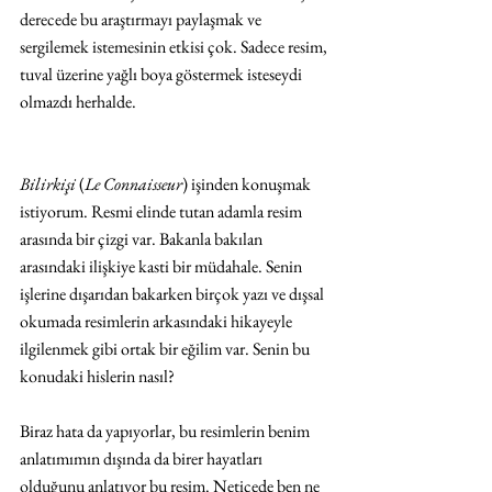
derecede bu araştırmayı paylaşmak ve 
sergilemek istemesinin etkisi çok. Sadece resim, 
tuval üzerine yağlı boya göstermek isteseydi 
olmazdı herhalde.
Bilirkişi
 (
Le Connaisseur
) işinden konuşmak 
istiyorum. Resmi elinde tutan adamla resim 
arasında bir çizgi var. Bakanla bakılan 
arasındaki ilişkiye kasti bir müdahale. Senin 
işlerine dışarıdan bakarken birçok yazı ve dışsal 
okumada resimlerin arkasındaki hikayeyle 
ilgilenmek gibi ortak bir eğilim var. Senin bu 
konudaki hislerin nasıl?
Biraz hata da yapıyorlar, bu resimlerin benim 
anlatımımın dışında da birer hayatları 
olduğunu anlatıyor bu resim. Neticede ben ne 