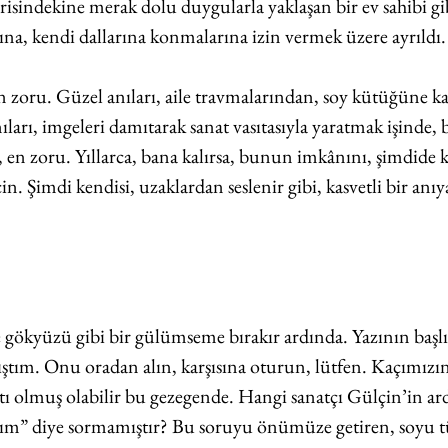
erisindekine merak dolu duygularla yaklaşan bir ev sahibi gibi
a, kendi dallarına konmalarına izin vermek üzere ayrıldı.
 zoru. Güzel anıları, aile travmalarından, soy kütüğüne ka
ıları, imgeleri damıtarak sanat vasıtasıyla yaratmak işinde, b
, en zoru. Yıllarca, bana kalırsa, bunun imkânını, şimdide 
n. Şimdi kendisi, uzaklardan seslenir gibi, kasvetli bir an
gökyüzü gibi bir gülümseme bırakır ardında. Yazının başl
ştım.
 Onu
 oradan alın, karşısına oturun, lütfen. Kaçımızın
fatı olmuş olabilir bu gezegende. Hangi sanatçı Gülçin’in a
ağım” diye sormamıştır? Bu soruyu önümüze getiren, soyu 