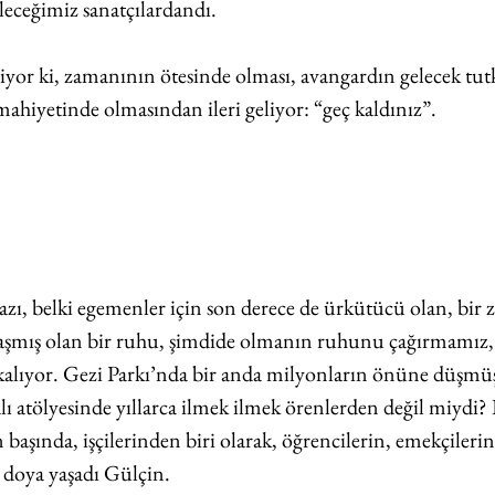
leceğimiz sanatçılardandı.
liyor ki, zamanının ötesinde olması, avangardın gelecek tu
ri mahiyetinde olmasından ileri geliyor: “geç kaldınız”.
azı, belki egemenler için son derece de ürkütücü olan, bir 
aşmış olan bir ruhu, şimdide olmanın ruhunu çağırmamız,
alıyor. Gezi Parkı’nda bir anda milyonların önüne düşmüş,
ı atölyesinde yıllarca ilmek ilmek örenlerden değil miydi? B
n başında, işçilerinden biri olarak, öğrencilerin, emekçilerin
 doya yaşadı Gülçin.