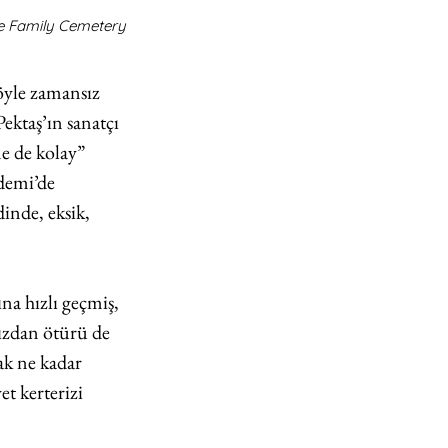
e Family Cemetery
böyle zamansız 
ektaş’ın sanatçı 
e de kolay” 
demi’de 
inde, eksik, 
a hızlı geçmiş, 
hızdan ötürü de 
k ne kadar 
t kerterizi 