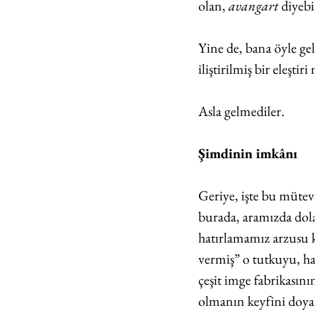
olan, 
avangart 
diyebi
Yine de, bana öyle ge
iliştirilmiş bir eleşti
Asla gelmediler.
Şimdinin imkânı
Geriye, işte bu mütev
burada, aramızda dol
hatırlamamız arzusu k
vermiş” o tutkuyu, hal
çeşit imge fabrikasını
olmanın keyfini doya