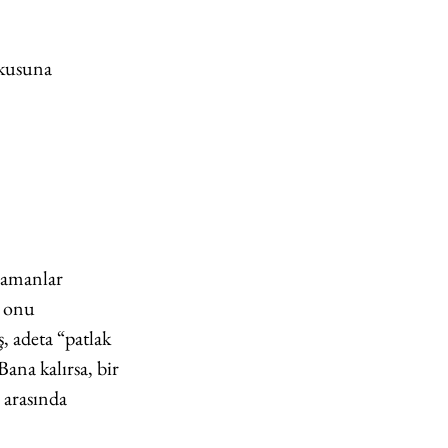
tkusuna 
zamanlar 
 onu 
 adeta “patlak 
ana kalırsa, bir 
 arasında 