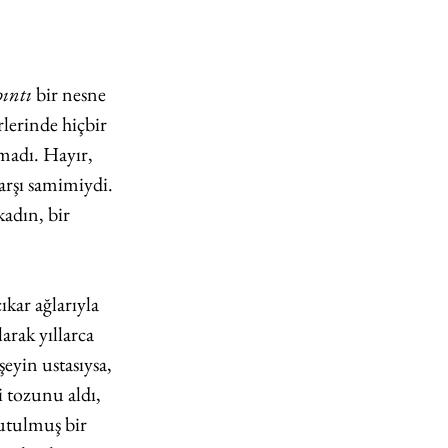
ıntı 
bir nesne 
lerinde hiçbir 
madı. Hayır, 
arşı samimiydi. 
kadın, bir 
kar ağlarıyla 
rak yıllarca 
şeyin ustasıysa, 
 tozunu aldı, 
utulmuş bir 