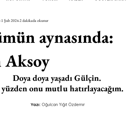
r
1 Şub 2024
2 dakikada okunur
RAŞTIRMA
BİENAL
TASARIM
ÇALIŞMA
UNL
ümün aynasında:
SİZLER
YEL TOZ PORTRELER
ON SORULUK SOHBETL
n Aksoy
TEBUGÜN
XXY
ODAK: RESİM
KIVRIM
PARIS
Doya doya yaşadı Gülçin. 
 yüzden onu mutlu hatırlayacağım.
SINIRSIZ ZİYARETLER
Yazı:
 Oğulcan Yiğit Özdemir