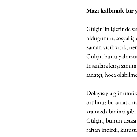
Mazi kalbimde bir 
Gülçin’in işlerinde s
olduğunun, sosyal işle
zaman vıcık vıcık, ne
Gülçin bunu yalnızca 
İnsanlara karşı samimi
sanatçı, hoca olabilmek
Dolayısıyla günümüzde,
örülmüş bu sanat orta
aramızda bir inci gibi
Gülçin, bunun ustasıy
raftan indirdi, kutus