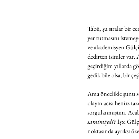
Tabii, şu sıralar bir 
yer tutmasını istemey
ve akademisyen Gülçin
dedirten isimler var.
geçirdiğim yıllarda g
gedik bile olsa, bir ç
Ama öncelikle şunu s
olayın acısı henüz ta
sorgulanmıştım. Acab
samimiydi
? İşte Gül
noktasında ayrıksı öze