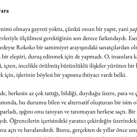
yara
amimi olmaya gayreti yoktu, çünkü onun bir yapıt, yani 
yap
vleriyle ölçülmesi gerektiğinin son derece farkındaydı. Eser
redeyse Rokoko bir samimiyet arayışındaki sanatçılardan ol
bir eleştiri, duruş edinmek için de yapmadı. O, insanlara k
, içten, incelikle örülmüş bütünlüklü ilişkiler yürüten bir 
 için, işlerinin böylesi bir yapısına ihtiyacı vardı belki.
 herkesin az çok tattığı, bildiği, duyduğu üzere, para ve çı
mında, bu durumu bilen ve alternatif oluşturan bir isim ola
 parladı, ışığını onu tanıyan ve tanımayan herkese saçtı. Bir 
dı. Öğrencilerin içerisindeki yaratıcı çekirdeğin üzerindeki
unu açtı ve havalandırdı. Bunu, gerçekten de yıllar önce un