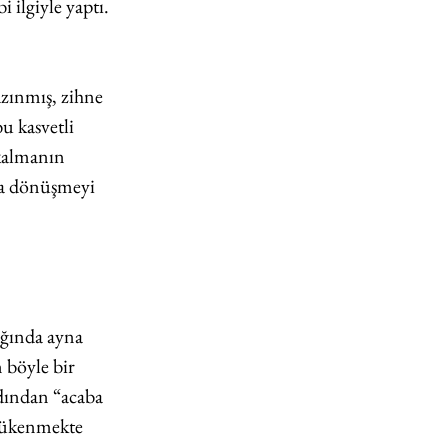
 ilgiyle yaptı. 
zınmış, zihne 
u kasvetli 
kalmanın 
ıya dönüşmeyi 
ığında ayna 
 böyle bir 
rdından “acaba 
tükenmekte 