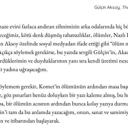
Gülçin Aksoy, 
Th
cenaze evini fazlaca andıran zihnimizin arka odalarında hiç 
eceğimiz, kötü denk düşmüş rahatsızlıklar, ölümler, Nazlı P
 Aksoy özelinde sosyal medyadan ifade ettiği gibi “ölüm n
 Açıkça söylemek gerekirse, bu yazıda sevgili Gülçin’in, Aka
ördüklerimin ve duyduklarımın yanı sıra kendi üretimi nezd
eşit yadına uğraşacağım.
öylemem gerekir, Komet’in ölümünün ardından masa başın
ze, göz pınarları henüz doluyken bir yazı kaleme almış, bu 
a, bir ölümün acısının ardından bunca kolay yazıya durma
çin’i tam da bu anlamda yazacağım, onun, sanat ve samimiye
n ve itibarından başlayarak.