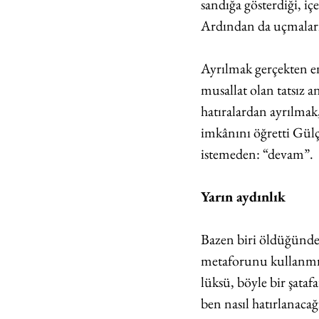
sandığa gösterdiği, iç
Ardından da uçmaların
Ayrılmak gerçekten en
musallat olan tatsız an
hatıralardan ayrılmak
imkânını öğretti Gülçi
istemeden: “devam”.
Yarın aydınlık
Bazen biri öldüğünde 
metaforunu kullanmı
lüksü, böyle bir şata
ben nasıl hatırlanac