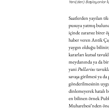
Yeni(den) Başlayanlar İ
Saatlerden yayılan tik
pusuya yatmış bulun
içinde zararsız birer
haber veren Antik Çağ
yaygın olduğu bilini
kararları kutsal tavu
meydanında ya da bir 
yani
 Pullarius
 tavukl
savaşa girilmesi ya da
gönderilmesinin uygun
dinlemeyerek hatalı bi
en bilinen örnek Publ
Muharebesi’nden önce