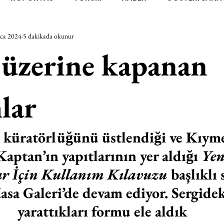
ca 2024
5 dakikada okunur
RAŞTIRMA
BİENAL
TASARIM
ÇALIŞMA
UNL
üzerine kapanan
SİZLER
YEL TOZ PORTRELER
ON SORULUK SOHBETL
lar
TEBUGÜN
XXY
ODAK: RESİM
KIVRIM
PARIS
küratörlüğünü üstlendiği ve Kıym
Kaptan’ın yapıtlarının yer aldığı 
Yen
SINIRSIZ ZİYARETLER
ar İçin Kullanım Kılavuzu 
başlıklı
sa Galeri’de devam ediyor. Sergideki
yarattıkları formu ele aldık