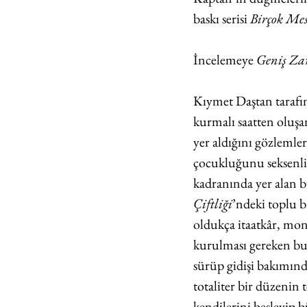
baskı serisi 
Birçok Mes
İncelemeye 
Geniş Z
Kıymet Daştan tarafınd
kurmalı saatten oluş
yer aldığını gözlemler
çocukluğunu seksenli 
kadranında yer alan b
Çiftliği
’ndeki toplu b
oldukça itaatkâr, mon
kurulması gereken bu s
sürüp gidişi bakımında
totaliter bir düzenin 
kendilerini besleyip 