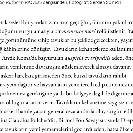
çin Kullanım Kılavuzu 
sergisinden, Fotoğraf: Serden Salman
-tak sesleri bir yandan zamanın geçtiğini, ölümün yakınlard
duğunu vurgulamasıyla bir 
memento mori
 rolü üstlenir. 
 öğe görünümüne sahip tavuklar bu şekilde gelecekten, yaş
 kâhinlerine dönüşür. Tavukların kehanetlerde kullanılma
r; Antik Roma’da başvurulan 
auspicia ex tripudiis
 adeti, ön
kların yemlenme davranışını gözlemleyerek almaya dayanır. 
askeri harekata girişmeden önce kutsal tavukların rahibi 
ara yem dağıtır ve hayvanların yemi tercih edip etmemesind
 girilmemesi gerektiğine ya da bir bölgeye değil de diğerine a
 olduğuna karar verir. Tavukların kehanetine saygısızlık e
r askeri hamle yapan general cezalandırılabilir, sürgün edil
ius Claudius Pulcher’dir; Birinci Pön Savaşı sırasında Drep
 tavukların yemi yememelerini göz ardı eden, hatta öfkele