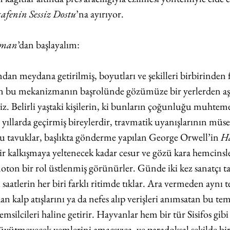
afenin Sessiz Dostu
’na ayırıyor. 
aman
’dan başlayalım:
an meydana getirilmiş, boyutları ve şekilleri birbirinden f
an bu mekanizmanın başrolünde gözümüze bir yerlerden aşi
iz. Belirli yaştaki kişilerin, ki bunların çoğunluğu muhtem
yıllarda geçirmiş bireylerdir, travmatik uyanışlarının müseb
u tavuklar, başlıkta gönderme yapılan George Orwell’in 
H
ir kalkışmaya yeltenecek kadar cesur ve gözü kara hemcinsle
oton bir rol üstlenmiş görünürler. Günde iki kez sanatçı ta
aatlerin her biri farklı ritimde tıklar. Ara vermeden aynı t
n kalp atışlarını ya da nefes alıp verişleri anımsatan bu tem
temsilcileri haline getirir. Hayvanlar hem bir tür Sisifos gib
büyütmeyecek yemlerini amaçsızca, ve paradoksal şekilde bir