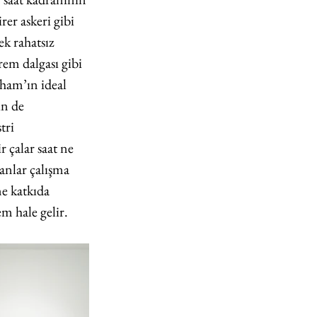
er askeri gibi 
ek rahatsız 
em dalgası gibi 
tham’ın ideal 
in de 
tri 
r çalar saat ne 
anlar çalışma 
e katkıda 
m hale gelir. 