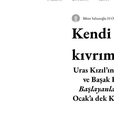
Bihter Sabanoğlu
10 O
EDEBİYAT
SİNEMA
A
Kendi 
MİMARİ
MÜZİK
EGZER
kıvrım
AK-SAYANLAR
#GEÇMİŞ
Uras Kızıl’ın 
ve Başak 
AKS-ENDAZ
TUHAF AÇI
Başlayanl
Ocak’a dek Ka