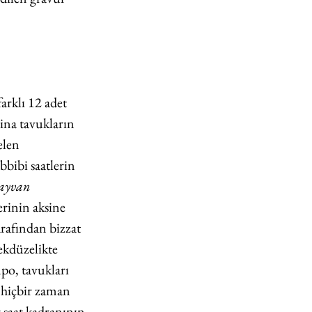
arklı 12 adet 
na tavukların 
elen 
bibi saatlerin 
ayvan 
rinin aksine 
rafından bizzat 
ekdüzelikte 
po, tavukları 
i hiçbir zaman 
 saat kadranının 