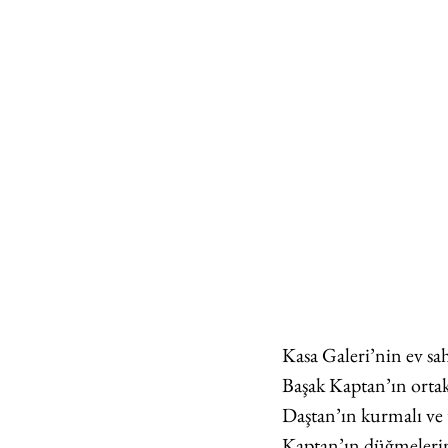
Kasa Galeri’nin ev sa
Başak Kaptan’ın ortak 
Daştan’ın kurmalı ve t
Kaptan’ın düğmelerin k