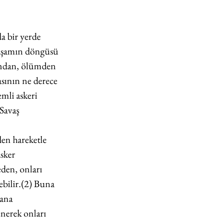
a bir yerde 
Yaşamın döngüsü 
amdan, ölümden 
sının ne derece 
emli askeri 
Savaş 
en hareketle 
sker 
den, onları 
ebilir.(2) Buna 
ana 
nerek onları 