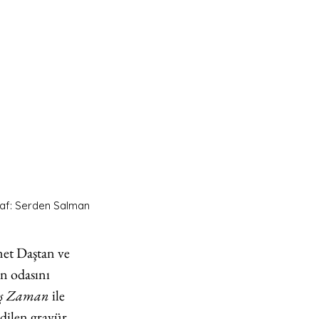
raf: Serden Salman
met Daştan ve 
on odasını 
ş Zaman 
ile 
edilen gravür 