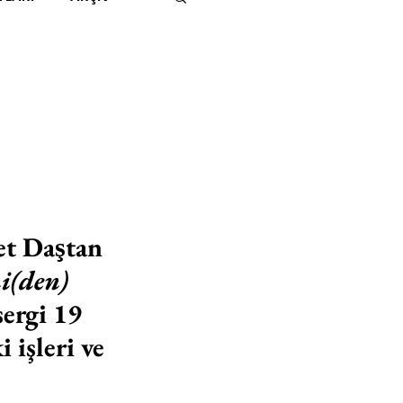
IMITED KIDS
KİTAP
ER
500K
 UNLIMITED
et Daştan 
i(den) 
 sergi 19 
 işleri ve 