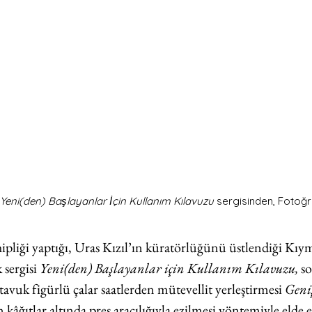
Yeni(den) Başlayanlar İçin Kullanım Kılavuzu 
sergisinden, Fotoğ
hipliği yaptığı, Uras Kızıl’ın küratörlüğünü üstlendiği Kıy
sergisi 
Yeni(den) Başlayanlar için Kullanım Kılavuzu,
 s
avuk figürlü çalar saatlerden mütevellit yerleştirmesi 
Geni
âğıtlar altında pres aracılığıyla ezilmesi yöntemiyle elde 