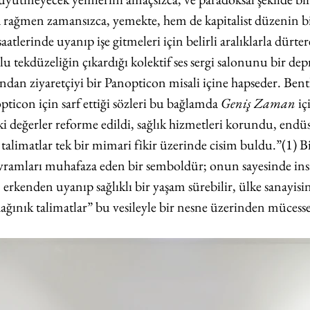
rağmen zamansızca, yemekte, hem de kapitalist düzenin bir
aatlerinde uyanıp işe gitmeleri için belirli aralıklarla dürter
 tekdüzeliğin çıkardığı kolektif ses sergi salonunu bir depr
andan ziyaretçiyi bir Panopticon misali içine hapseder. Ben
ticon için sarf ettiği sözleri bu bağlamda 
Geniş Zaman
 iç
ki değerler reforme edildi, sağlık hizmetleri korundu, endüs
 talimatlar tek bir mimari fikir üzerinde cisim buldu.”(1) Bi
avramları muhafaza eden bir semboldür; onun sayesinde ins
erkenden uyanıp sağlıklı bir yaşam sürebilir, ülke sanayisin
ağınık talimatlar” bu vesileyle bir nesne üzerinden mücesse