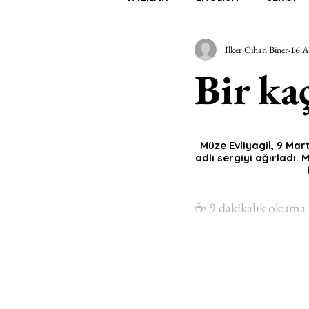
İlker Cihan Biner
16 A
EDEBİYAT
SİNEMA
A
Bir ka
MİMARİ
MÜZİK
EGZER
Müze Evliyagil, 9 Mar
adlı sergiyi ağırladı. 
AK-SAYANLAR
#GEÇMİŞ
☕️ 9 dakikalık okuma
AKS-ENDAZ
TUHAF AÇI