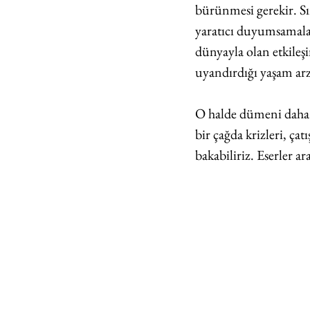
bürünmesi gerekir. Sır
yaratıcı duyumsamalar
dünyayla olan etkileş
uyandırdığı yaşam arz
O halde dümeni daha so
bir çağda krizleri, çat
bakabiliriz. Eserler a