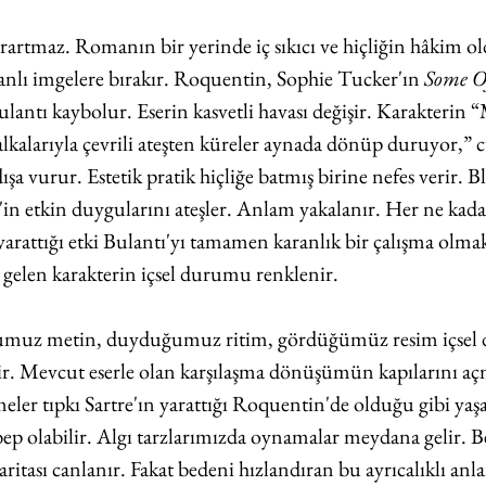
arartmaz. Romanın bir yerinde iç sıkıcı ve hiçliğin hâkim o
anlı imgelere bırakır. Roquentin, Sophie Tucker'ın 
Some O
Bulantı kaybolur. Eserin kasvetli havası değişir. Karakterin 
alarıyla çevrili ateşten küreler aynada dönüp duruyor,” c
ışa vurur. Estetik pratik hiçliğe batmış birine nefes verir. Bl
n etkin duygularını ateşler. Anlam yakalanır. Her ne kadar 
arattığı etki Bulantı'yı tamamen karanlık bir çalışma olmak
 gelen karakterin içsel durumu renklenir. 
muz metin, duyduğumuz ritim, gördüğümüz resim içsel 
ilir. Mevcut eserle olan karşılaşma dönüşümün kapılarını aç
meler tıpkı Sartre'ın yarattığı Roquentin'de olduğu gibi ya
ep olabilir. Algı tarzlarımızda oynamalar meydana gelir. B
itası canlanır. Fakat bedeni hızlandıran bu ayrıcalıklı anla