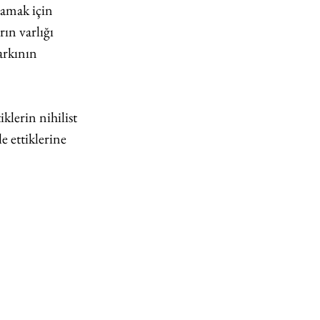
mamak için 
ın varlığı 
arkının 
klerin nihilist 
e ettiklerine 