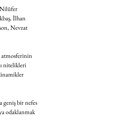
Nilüfer 
kbaş, İlhan 
on, Nevzat 
 atmosferinin 
 nitelikleri 
 dinamikler 
 geniş bir nefes 
taya odaklanmak 