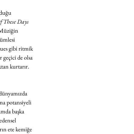
lduğu 
f These Days
“Müziğin 
ümlesi 
ues gibi ritmik 
geçici de olsa 
tan kurtarır. 
dünyamızda 
ma potansiyeli 
şamda başka 
edensel 
rın ete kemiğe 