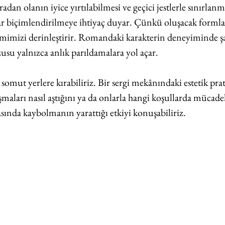
adan olanın iyice yırtılabilmesi ve geçici jestlerle sınırlan
 biçimlendirilmeye ihtiyaç duyar. Çünkü oluşacak formlar
imimizi derinleştirir. Romandaki karakterin deneyiminde ş
usu yalnızca anlık parıldamalara yol açar. 
mut yerlere kırabiliriz. Bir sergi mekânındaki estetik prati
ışmaları nasıl aştığını ya da onlarla hangi koşullarda mücadel
rasında kaybolmanın yarattığı etkiyi konuşabiliriz.