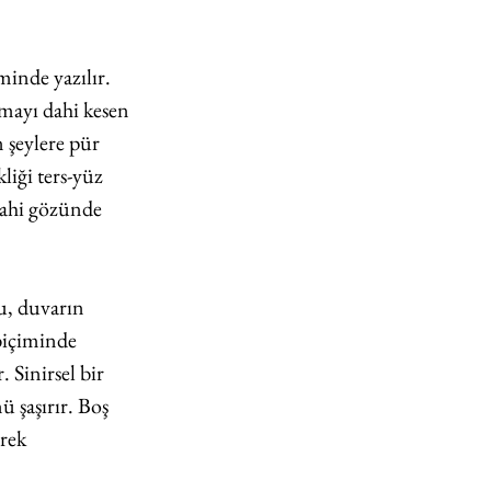
inde yazılır. 
mayı dahi kesen 
 şeylere pür 
liği ters-yüz 
dahi gözünde 
u, duvarın 
biçiminde 
 Sinirsel bir 
 şaşırır. Boş 
rek 