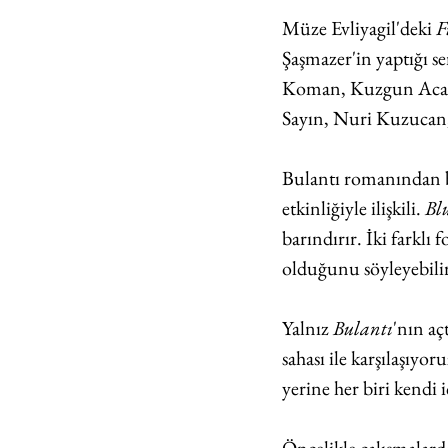
Müze Evliyagil'deki 
F
Şaşmazer'in yaptığı s
Koman, Kuzgun Acar,
Sayın, Nuri Kuzucan,
Bulantı romanından b
etkinliğiyle ilişkili. 
Bl
barındırır. İki farklı
olduğunu söyleyebilir
Yalnız
 Bulantı
'nın aç
sahası ile karşılaşıyo
yerine her biri kendi 
Öncelikle çalışmalar