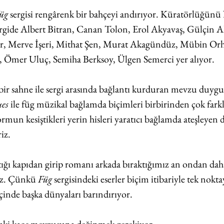
üg
 sergisi rengârenk bir bahçeyi andırıyor. Küratörlüğünü 
ergide Albert Bitran, Canan Tolon, Erol Akyavaş, Gülçin A
 Merve İşeri, Mithat Şen, Murat Akagündüz, Mübin Orh
 Ömer Uluç, Semiha Berksoy, Ülgen Semerci yer alıyor. 
ir sahne ile sergi arasında bağlantı kurduran mevzu duygu
ues
 ile füg müzikal bağlamda biçimleri birbirinden çok farklı
 formun kesiştikleri yerin hisleri yaratıcı bağlamda ateşleyen
iz.
tığı kapıdan girip romanı arkada bıraktığımız an ondan daha
ruz. Çünkü 
Füg
 sergisindeki eserler biçim itibariyle tek nok
içinde başka dünyaları barındırıyor. 
daki kaos mevzusuna değinmek gerekiyor. 