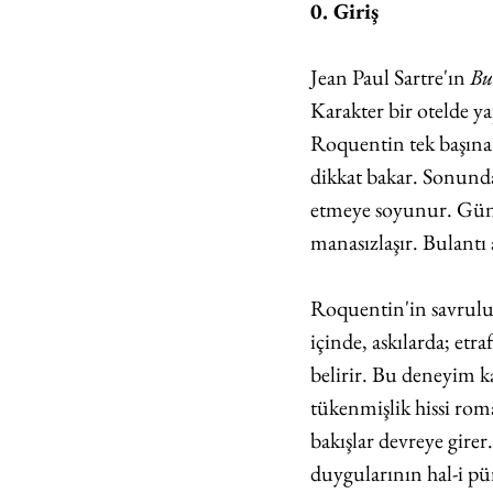
0. Giriş
Jean Paul Sartre'ın 
Bu
Karakter bir otelde y
Roquentin tek başına 
dikkat bakar. Sonunda 
etmeye soyunur. Günl
manasızlaşır. Bulantı at
Roquentin'in savruluş
içinde, askılarda; et
belirir. Bu deneyim k
tükenmişlik hissi roma
bakışlar devreye girer
duygularının hal-i pür