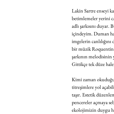
Lakin Sartre enseyi k
betimlemeler yerini c
adlı şarkısını duyar. 
içindeyim. Duman halk
imgelerin canlılığını d
bir müzik Roquentin'i
şarkının melodisinin y
Gittikçe tek düze hale
Kimi zaman okuduğu
titreşimlere yol açab
taşır. Estetik düzenle
pencereler açmaya seb
ekolojimizin duygu har