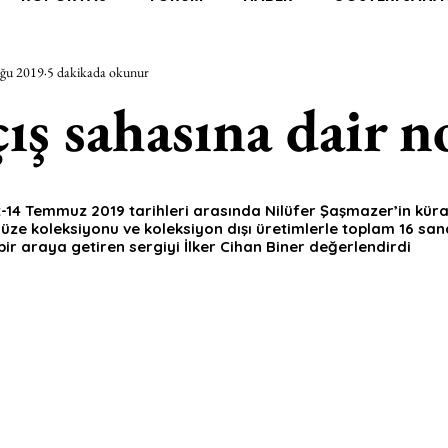
ğu 2019
5 dakikada okunur
RAŞTIRMA
BİENAL
TASARIM
ÇALIŞMA
UNL
çış sahasına dair n
SİZLER
YEL TOZ PORTRELER
ON SORULUK SOHBETL
t-14 Temmuz 2019 tarihleri arasında Nilüfer Şaşmazer’in kür
Müze koleksiyonu ve koleksiyon dışı üretimlerle toplam 16 sana
TEBUGÜN
XXY
ODAK: RESİM
KIVRIM
PARIS
bir araya getiren sergiyi İlker Cihan Biner değerlendirdi
SINIRSIZ ZİYARETLER