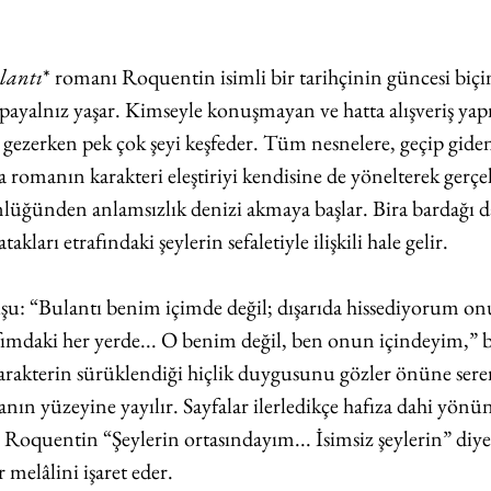
lantı
* romanı Roquentin isimli bir tarihçinin güncesi biçim
apayalnız yaşar. Kimseyle konuşmayan ve hatta alışveriş yap
gezerken pek çok şeyi keşfeder. Tüm nesnelere, geçip giden
romanın karakteri eleştiriyi kendisine de yönelterek gerçek
üğünden anlamsızlık denizi akmaya başlar. Bira bardağı 
akları etrafındaki şeylerin sefaletiyle ilişkili hale gelir. 
u: “Bulantı benim içimde değil; dışarıda hissediyorum on
rafımdaki her yerde... O benim değil, ben onun içindeyim,” 
arakterin sürüklendiği hiçlik duygusunu gözler önüne serer.
nın yüzeyine yayılır. Sayfalar ilerledikçe hafıza dahi yönünü
. Roquentin “Şeylerin ortasındayım... İsimsiz şeylerin” diye
 melâlini işaret eder.