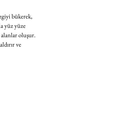
zgiyi bükerek, 
la yüz yüze 
lanlar oluşur. 
ldırır ve 