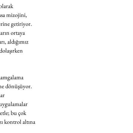
olarak 
a mizojini, 
ine getiriyor. 
arın ortaya 
rı, aldığımız 
dolaşırken 
damgalama 
ine dönüşüyor. 
ar 
 uygulamalar 
etle; bu çok 
 kontrol altına 