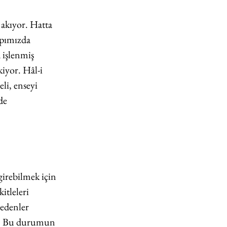
akıyor. Hatta 
apımızda 
 işlenmiş 
iyor. Hâl-i 
i, enseyi 
de 
girebilmek için 
itleleri 
edenler 
rir. Bu durumun 