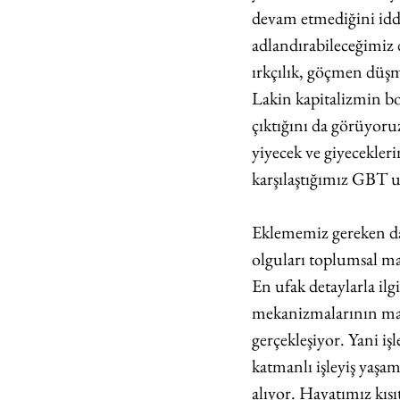
devam etmediğini iddi
adlandırabileceğimiz
ırkçılık, göçmen düşm
Lakin kapitalizmin bo
çıktığını da görüyoruz
yiyecek ve giyecekleri
karşılaştığımız GBT 
Eklememiz gereken d
olguları toplumsal ma
En ufak detaylarla ilgi
mekanizmalarının maha
gerçekleşiyor. Yani iş
katmanlı işleyiş yaşa
alıyor. Hayatımız kısı