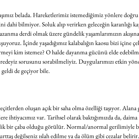
şımız belada. Hareketlerimiz istemediğimiz yönlere doğru 
ni dahi bilmiyor. Soluk alıp verirken geleceğin karanlığı k
 kazanma derdi olmak üzere gündelik yaşamlarımızın akışına
şuyoruz. İçinde yaşadığımız kalabalığın kaosu bizi içine çek
irmeyi kim istemez? O halde dayanma gücünü elde edebilmel
redeyiz sorusunu sorabilmeliyiz. Duygularımızı etkin yön
eldi de geçiyor bile.
çitlerden oluşan açık bir saha olma özelliği taşıyor. Alana 
ere ihtiyacımız var. Tarihsel olarak baktığımızda da, daima k
lik bir çaba olduğu görülür. Normal/anormal gerilimiyle b
urttaş değilseniz ıslah edilme ya da ölüm gibi cezalar beli