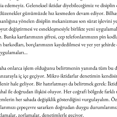
a edemeyiz. Geleneksel iktidar diyebileceğimiz ve disiplin 
 düzenekler günümüzde hız kesmeden devam ediyor. Bilhass
anlığına yönelen disiplin mekanizması son sürat işlevini yer
yut değiştirmesi ve esnekleşmesiyle birlikte yeni uygulamal
. Banka kartlarımızın şifresi, cep telefonlarımızın pin kodla
n barkodları, borçlarımızın kaydedilmesi ve yer yer şehirde 
uygulamaları…
aha onlarca işlem olduğunu belirtmenin yanında tüm bu 
nzarayla iç içe geçiyor. Mikro iktidarlar denetimin kendis
lenir hale geliyor. Bir hatırlatmayı da belirtmek gerek: İktid
l ile doğrudan ilişkisi oluyor. Her coğrafi bölgede farklı
lemlerin her sahada değişiklik gösterdiğini vurgulayalım. Öz
mlarımızı çepeçevre sararken doğrudan duygu durumlarımızı
tlamalar, zorlamalar, denetimlerle geçiyor.