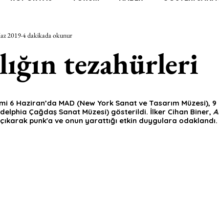
az 2019
4 dakikada okunur
RAŞTIRMA
BİENAL
TASARIM
ÇALIŞMA
UNL
ğlığın tezahürleri
SİZLER
YEL TOZ PORTRELER
ON SORULUK SOHBETL
ilmi 6 Haziran’da MAD (New York Sanat ve Tasarım Müzesi), 9 
elphia Çağdaş Sanat Müzesi) gösterildi. İlker Cihan Biner, 
A
TEBUGÜN
XXY
ODAK: RESİM
KIVRIM
PARIS
 çıkarak punk'a ve onun yarattığı etkin duygulara odaklandı.
SINIRSIZ ZİYARETLER