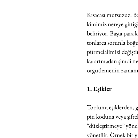
Kısacası mutsuzuz. Ba
kimimiz nereye gittiği
beliriyor. Başta para
tonlarca sorunla boğu
pürmelalimizi değişt
karartmadan şimdi ne
örgütlemenin zamanı g
1. Eşikler
Toplum; eşiklerden, ge
pin koduna veya şifrel
“düzleştirmeye” yöne
yönetilir. Örnek bir y