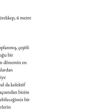
mürekkep, 6 metre
planmış, çeşitli 
uğu bir 
den dönemin en 
alardan 
iye 
l da kolektif 
 açısından bizim 
ebileceğimiz bir 
rlerin 