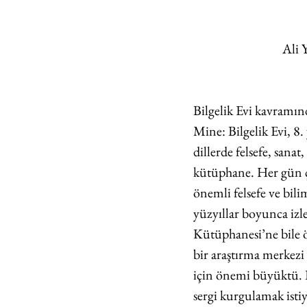
Ali 
Bilgelik Evi kavramın
Mine: Bilgelik Evi, 8.
dillerde felsefe, sana
kütüphane. Her gün ça
önemli felsefe ve bili
yüzyıllar boyunca izle
Kütüphanesi’ne bile ö
bir araştırma merkezi 
için önemi büyüktü. Bi
sergi kurgulamak istiy