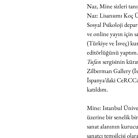
Naz, Mine sizleri tanı
Naz: Lisansımı Koç Ün
Sosyal Psikoloji depa
ve online yayın için s
(Türkiye ve İsveç) k
editörlüğünü yaptım. 
Tufan 
sergisinin kür
Zilberman Gallery (İs
İspanya’daki CeRCCa
katıldım.
Mine: Istanbul Üniver
üzerine bir senelik b
sanat alanının kurucu
sanatçı temsilcisi ol