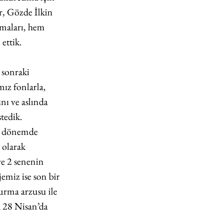
, Gözde İlkin 
şmaları, hem 
ettik.
 sonraki 
ız fonlarla, 
nı ve aslında 
tedik. 
nı dönemde 
 olarak 
e 2 senenin 
emiz ise son bir 
urma arzusu ile 
a 28 Nisan’da 