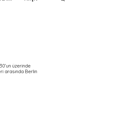
IMITED KIDS
KİTAP
ER
500K
30’un üzerinde 
eri arasında Berlin 
 UNLIMITED