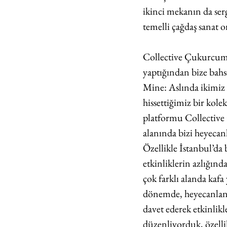
ikinci mekanın da ser
temelli çağdaş sanat 
Collective Çukurcuma
yaptığından bize bahs
Mine: Aslında ikimiz 
hissettiğimiz bir kole
platformu Collective 
alanında bizi heyecan
Özellikle İstanbul’da 
etkinliklerin azlığınd
çok farklı alanda kaf
dönemde, heyecanlandığ
davet ederek etkinlik
düzenliyorduk, özelli