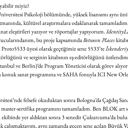
yabilir miyiz?
iversitesi Psikoloji bölümünde, yüksek lisansımı aynı üni
rtmanında, kültürel araştırmalara odaklanarak tamamladım. 
anat eleştirileri yazıyor ve röportajlar yapıyorum. 
IdentityL
urucularındanım, bu proje kapsamında 
Between Places
 kitab
Proto5533 üyesi olarak geçtiğimiz sene 5533’te 
İskenderiy
atörlüğünü ve serginin kitabının eş-editörlüğünü üstlendim.
tanbul ve Berlin)’de Program Yöneticisi olarak görev alıyo
 konuk sanat programına ve SAHA fonuyla ICI New Orle
sitesi’nde felsefe okuduktan sonra Bologna’da Çağdaş Sanat
ir master-sertifika programını tamamladım. Ben BLOK art sp
 ekibinde yer aldıktan sonra 3 senedir Çukurcuma’da bulun
arak çalışmaktayım, aynı zamanda geçen sene açılan Büyük Va