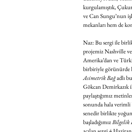
kurgulamıştık, Çukur
ve Can Sungu’nun işler
mekanları hem de kom
Naz: Bu sergi ile birl
projemiz Nashville ve
Amerika’dan ve Türkiye
birbiriyle görünürde h
Asimetrik Bağ 
adlı b
Gökcan Demirkazık ile
paylaştığımız metinle
sonunda hala verimli 
senedir birlikte yoğu
başladığımız 
Bilgelik 
açılan sergi 4 Haziran