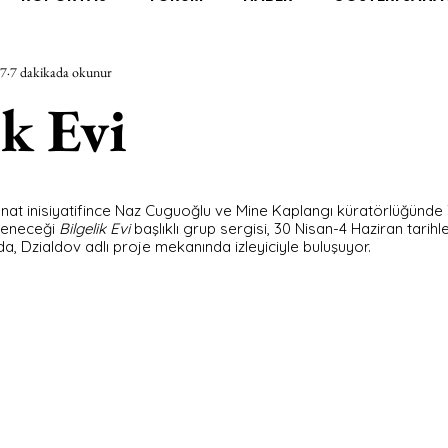
17
7 dakikada okunur
RAŞTIRMA
BİENAL
TASARIM
ÇALIŞMA
UNL
ik Evi
SİZLER
YEL TOZ PORTRELER
ON SORULUK SOHBETL
nat inisiyatifince Naz Cuguoğlu ve Mine Kaplangı küratörlüğünde 
ileneceği 
Bilgelik Evi 
başlıklı grup sergisi, 30 Nisan-4 Haziran tarihl
TEBUGÜN
XXY
ODAK: RESİM
KIVRIM
PARIS
 Dzialdov adlı proje mekanında izleyiciyle buluşuyor.
SINIRSIZ ZİYARETLER