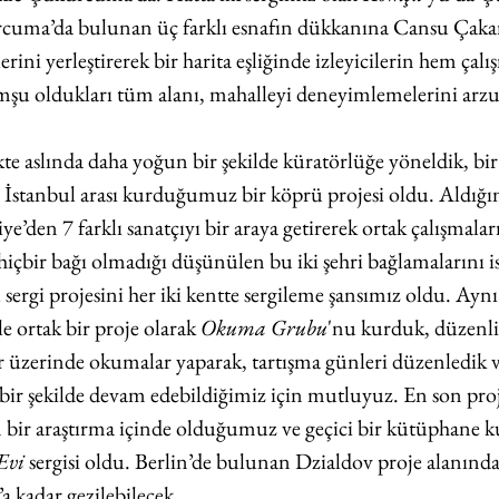
cuma’da bulunan üç farklı esnafın dükkanına Cansu Çakar
ini yerleştirerek bir harita eşliğinde izleyicilerin hem çalı
şu oldukları tüm alanı, mahalleyi deneyimlemelerini arzu 
ikte aslında daha yoğun bir şekilde küratörlüğe yöneldik, bir
 İstanbul arası kurduğumuz bir köprü projesi oldu. Aldığım
’den 7 farklı sanatçıyı bir araya getirerek ortak çalışmaları
içbir bağı olmadığı düşünülen bu iki şehri bağlamalarını is
u sergi projesini her iki kentte sergileme şansımız oldu. Ay
 ortak bir proje olarak 
Okuma Grubu
'nu kurduk, düzenli
r üzerinde okumalar yaparak, tartışma günleri düzenledik v
bir şekilde devam edebildiğimiz için mutluyuz. En son proj
n bir araştırma içinde olduğumuz ve geçici bir kütüphane k
Evi
 sergisi oldu. Berlin’de bulunan Dzialdov proje alanınd
’a kadar gezilebilecek.