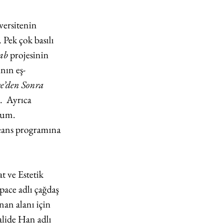
versitenin 
Pek çok basılı 
ab
 projesinin 
ının eş-
e’den Sonra 
  Ayrıca 
rum. 
ans programına 
 ve Estetik 
ace adlı çağdaş 
an alanı için 
lide Han adlı 