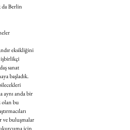
k da Berlin 
eler 
dır eksikliğini 
şbirlikçi 
daş sanat 
aya başladık. 
ilecekleri 
a aynı anda bir 
 olan bu 
ştırmacıları 
r ve buluşmalar 
ukurcuma için 