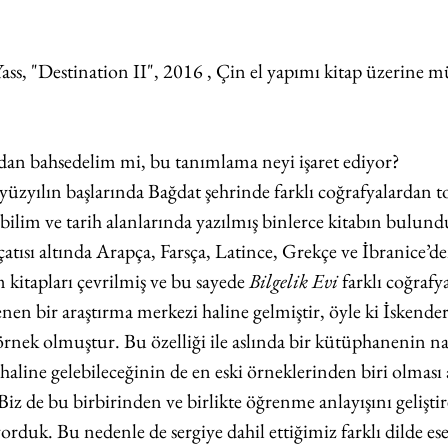
Yass, "Destination II", 2016 , Çin el yapımı kitap üzerine 
dan bahsedelim mi, bu tanımlama neyi işaret ediyor?
 yüzyılın başlarında Bağdat şehrinde farklı coğrafyalardan to
t, bilim ve tarih alanlarında yazılmış binlerce kitabın bulund
tısı altında Arapça, Farsça, Latince, Grekçe ve İbranice’
m kitapları çevrilmiş ve bu sayede 
Bilgelik Evi
 farklı coğrafy
nen bir araştırma merkezi haline gelmiştir, öyle ki İskender
rnek olmuştur. Bu özelliği ile aslında bir kütüphanenin nası
haline gelebileceğinin de en eski örneklerinden biri olması
z de bu birbirinden ve birlikte öğrenme anlayışını geliştir
orduk. Bu nedenle de sergiye dahil ettiğimiz farklı dilde ese