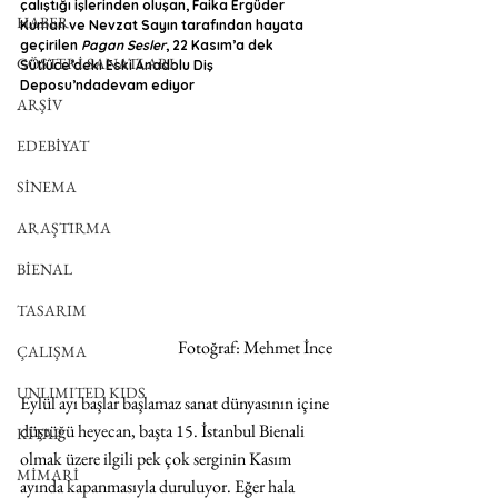
çalıştığı işlerinden oluşan, Faika Ergüder 
HABER
Kuman ve Nevzat Sayın tarafından hayata 
geçirilen 
Pagan Sesler
, 22 Kasım’a dek 
GÖSTERİ SANATLARI
Sütlüce’deki Eski Anadolu Diş 
Deposu’ndadevam ediyor
ARŞİV
EDEBİYAT
SİNEMA
ARAŞTIRMA
BİENAL
TASARIM
Fotoğraf: Mehmet İnce 
ÇALIŞMA
UNLIMITED KIDS
Eylül ayı başlar başlamaz sanat dünyasının içine 
düştüğü heyecan, başta 15. İstanbul Bienali 
KİTAP
olmak üzere ilgili pek çok serginin Kasım 
MİMARİ
ayında kapanmasıyla duruluyor. Eğer hala 