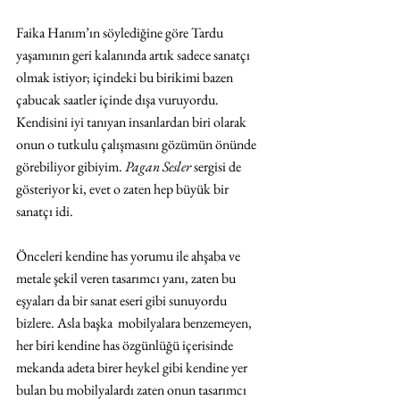
Faika Hanım’ın söylediğine göre Tardu 
yaşamının geri kalanında artık sadece sanatçı 
olmak istiyor; içindeki bu birikimi bazen 
çabucak saatler içinde dışa vuruyordu. 
Kendisini iyi tanıyan insanlardan biri olarak 
onun o tutkulu çalışmasını gözümün önünde 
görebiliyor gibiyim. 
Pagan Sesler
 sergisi de 
gösteriyor ki, evet o zaten hep büyük bir 
sanatçı idi.
Önceleri kendine has yorumu ile ahşaba ve 
metale şekil veren tasarımcı yanı, zaten bu  
eşyaları da bir sanat eseri gibi sunuyordu 
bizlere. Asla başka  mobilyalara benzemeyen, 
her biri kendine has özgünlüğü içerisinde 
mekanda adeta birer heykel gibi kendine yer 
bulan bu mobilyalardı zaten onun tasarımcı 