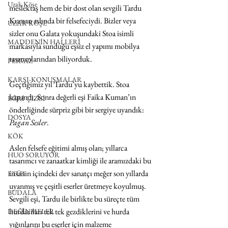
Uzak Köşe
meslektaş hem de bir dost olan sevgili Tardu 
Kuman aslında bir felsefeciydi. Bizler veya 
UZAK KÖŞE
sizler onu Galata yokuşundaki Stoa isimli 
MADDENİN HALLERİ
markasıyla sunduğu eşsiz el yapımı mobilya 
tasarımlarından biliyorduk.
PERVAZ
KARŞI-KONUŞMALAR
Geçtiğimiz yıl Tardu’yu kaybettik. Stoa 
kapandı. Sonra değerli eşi Faika Kuman’ın 
EĞRİ ÇİZGİ
önderliğinde sürpriz gibi bir sergiye uyandık: 
DOSYA
Pagan Sesler
.
KÖK
Aslen felsefe eğitimi almış olan; yıllarca 
HUO SORUYOR
tasarımcı ve zanaatkar kimliği ile aramızdaki bu 
insanın içindeki dev sanatçı meğer son yıllarda 
ETÜT
uyanmış ve çeşitli eserler üretmeye koyulmuş. 
BUDALA
Sevgili eşi, Tardu ile birlikte bu süreçte tüm 
hurdacıları tek tek gezdiklerini ve hurda 
DEĞİNMELER
yığınlarını bu eserler için malzeme 