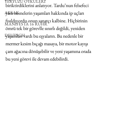
YERYÜZÜ ÖYKÜLERİ
biriktirdiklerini anlatıyor. Tardu’nun felsefeci 
AKSAK
yanı nesnelerin yaşamları hakkında ip uçları 
fısıldıyordu onun sanatçı kalbine. Hiçbirinin 
MANIFESTA 16 RUHR
ömrü tek bir görevlle sınırlı değildi, yeniden 
DEUTSCH
yaşamları vardı bu eşyaların. Bu nedenle bir 
mermer kesim bıçağı masaya, bir motor kayışı 
çam ağacına dönüşebilir ve yeni yaşamına orada 
bu yeni görevi ile devam edebilirdi.