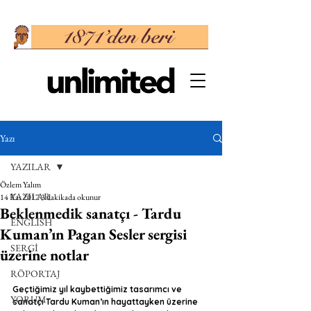
Yazı
YAZILAR
Özlem Yalım
YAZILAR
14 Kas 2017
3 dakikada okunur
Beklenmedik sanatçı - Tardu
ENGLISH
Kuman’ın Pagan Sesler sergisi
SERGİ
üzerine notlar
RÖPORTAJ
Geçtiğimiz yıl kaybettiğimiz tasarımcı ve 
YORUM
sanatçı Tardu Kuman’ın hayattayken üzerine 