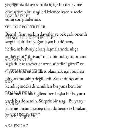
geçtiğimiz iki ayı sanatla iç içe bir deneyime 
MÜZİK
dönüştüren bu sergileri izlemediyseniz acele 
EGZERSİZLER
edin; son günleriniz.
YEL TOZ PORTRELER
Bienal, fuar, seçkin davetler ve pek çok önemli 
ON SORULUK SOHBETLER
sergi ile birlikte yoğunlaşan bu dönem, 
herkesin birbiriyle karşılaşmalarında sıkça 
500K
andığı gibi “ ihtiyaç” olan  bir buluşma ortamı 
AK-SAYANLAR
sağladı. Sanatseverler uzun süredir “güzel” ve 
#GEÇMİŞTEBUGÜN
“iyi” olanın etrafında toplanmak için böylesi 
bir ortama sahip değillerdi. Sanat dünyasının 
XXY
kendi içindeki dinamikleri bir yana beni bir 
ODAK: RESİM
tasarımcı olarak ilgilendiren başka bir boyutu 
vardı bu dönemin: Sürpriz bir sergi. Bu yazıyı 
KIVRIM
kaleme almama sebep olan da bende iz bırakan 
PARIS UNLIMITED
o “tek” sergi oldu.
AKS-ENDAZ