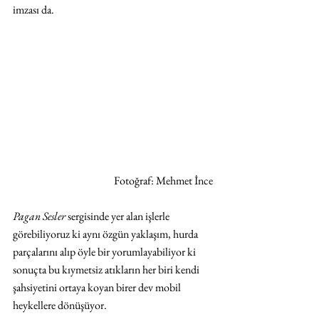
imzası da.
Fotoğraf: Mehmet İnce 
Pagan Sesler
 sergisinde yer alan işlerle 
görebiliyoruz ki aynı özgün yaklaşım, hurda 
parçalarını alıp öyle bir yorumlayabiliyor ki 
sonuçta bu kıymetsiz atıkların her biri kendi 
şahsiyetini ortaya koyan birer dev mobil 
heykellere dönüşüyor. 