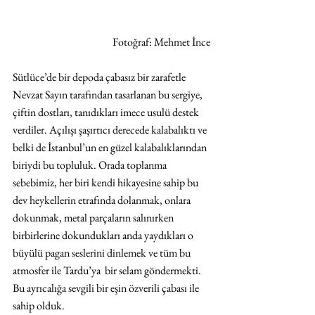
Fotoğraf: Mehmet İnce 
Sütlüce’de bir depoda çabasız bir zarafetle 
Nevzat Sayın tarafından tasarlanan bu sergiye, 
çiftin dostları, tanıdıkları imece usulü destek 
verdiler. Açılışı şaşırtıcı derecede kalabalıktı ve  
belki de İstanbul’un en güzel kalabalıklarından 
biriydi bu topluluk. Orada toplanma 
sebebimiz, her biri kendi hikayesine sahip bu 
dev heykellerin etrafında dolanmak, onlara 
dokunmak, metal parçaların salınırken 
birbirlerine dokundukları anda yaydıkları o 
büyülü pagan seslerini dinlemek ve tüm bu 
atmosfer ile Tardu’ya  bir selam göndermekti. 
Bu ayrıcalığa sevgili bir eşin özverili çabası ile 
sahip olduk.