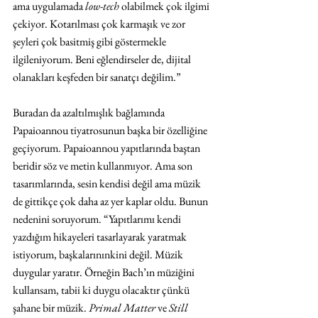
ama uygulamada
 low-tech
 olabilmek çok ilgimi 
çekiyor. Kotarılması çok karmaşık ve zor 
şeyleri çok basitmiş gibi göstermekle 
ilgileniyorum. Beni eğlendirseler de, dijital 
olanakları keşfeden bir sanatçı değilim.”
Buradan da azaltılmışlık bağlamında 
Papaioannou tiyatrosunun başka bir özelliğine 
geçiyorum. Papaioannou yapıtlarında baştan 
beridir söz ve metin kullanmıyor. Ama son 
tasarımlarında, sesin kendisi değil ama müzik 
de gittikçe çok daha az yer kaplar oldu. Bunun 
nedenini soruyorum. “Yapıtlarımı kendi 
yazdığım hikayeleri tasarlayarak yaratmak 
istiyorum, başkalarınınkini değil. Müzik 
duygular yaratır. Örneğin Bach’ın müziğini 
kullansam, tabii ki duygu olacaktır çünkü 
şahane bir müzik. 
Primal Matter
 ve 
Still 