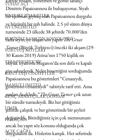
kafede ressam, yönetmen ve görsel sanatçı 
TUHAF AÇI
Dimitris Papaioannou ile buluşuyoruz. Siyah 
SINIRSIZ ZİYARETLER
bir eşofman giymiş olan Papaioannou duygulu 
ve hüzünlü bir ruh halinde. 2.5 yıl süren dünya 
NY UNLIMITED
turnesinde 23 ülkede 38 şehirde 70.000’den 
FEMİNİST SANATIN SOSYOLOJİSİ
fazla seyirciye ulaşan son yapıtı 
The Great 
Tamer
 (Büyük Terbiyeci) önceki iki akşam (29-
YÜRÜYÜŞ NOTLARI
30 Kasım 2019) Atina’nın 1750 kişilik en 
TERS PERSPEKTİF
büyük tiyatrosu Megaron’da son defa ve kapalı 
gişe sahnelendi. Neler hissettiğini sorduğumda 
KAYIT DIŞI CİNAYETLER
Papaioannou bu gösterimleri “Cenazeydi, 
MAMUT LIMITED
gösterinin cenazesiydi” tabiriyle tarif etti. Ama 
şunları da ekledi: “
The Great Tamer
 çok uzun 
GENÇ SANATÇILAR DOSYASI
bir süredir turnedeydi. Biz her gittiğimiz 
İZMİR
şehirde çalıştık ve her gösterimde bir şeyleri 
değiştirdik. Bitirdiğimiz için çok memnunum 
FRANÇAIS
ancak bu yapıt söz konusu olduğunda çok 
AÇIK ÇAĞRI
duygusalım da. Hislerim karışık. Her seferinde 