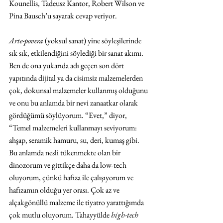
Kounellis, Tadeusz Kantor, Robert Wilson ve 
Pina Bausch’u sayarak cevap veriyor. 
Arte-povera
 (yoksul sanat) yine söyleşilerinde 
sık sık, etkilendiğini söylediği bir sanat akımı. 
Ben de ona yukarıda adı geçen son dört 
yapıtında dijital ya da cisimsiz malzemelerden 
çok, dokunsal malzemeler kullanmış olduğunu 
ve onu bu anlamda bir nevi zanaatkar olarak 
gördüğümü söylüyorum. “Evet,” diyor, 
“Temel malzemeleri kullanmayı seviyorum: 
ahşap, seramik hamuru, su, deri, kumaş gibi. 
Bu anlamda nesli tükenmekte olan bir 
dinozorum ve gittikçe daha da low-tech 
oluyorum, çünkü hafıza ile çalışıyorum ve 
hafızamın olduğu yer orası. Çok az ve 
alçakgönüllü malzeme ile tiyatro yarattığımda 
çok mutlu oluyorum. Tahayyülde 
high-tech