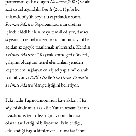
performansçıdan oluşan 
Nowhere
 (2008) ve altı 
saat uzunluğundaki 
Inside
 (2011) gibi her 
anlamda büyük boyutlu yapıtlardan sonra 
Primal Matter
 Papaioannou’nun üretimi 
içinde ciddi bir kırılmayı temsil ediyor; dansçı 
sayısından temel malzeme kullanımına, yani her 
açıdan az öğeyle tasarlamak anlamında. Kendisi 
Primal Matter
’ı “Kaynaklarıma geri dönerek, 
çalışmış olduğum temel elemanları yeniden 
keşfetmemi sağlayan en kişisel yapıtım” olarak 
tanımlıyor ve 
Still Life
 ile 
The Great Tamer
’ın 
Primal Matter
’dan geliştiğini belirtiyor. 
Peki nedir Papaioannou’nun kaynakları? Her 
söyleşisinde mutlaka kült Yunan ressam Yannis 
Tzachouris’ten bahsettiğini ve onu hocası 
olarak tarif ettiğini biliyorum. Esinlendiği, 
etkilendiği başka kimler var soruma ise Yannis 