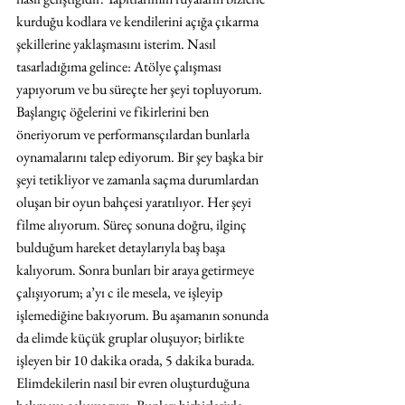
kurduğu kodlara ve kendilerini açığa çıkarma 
şekillerine yaklaşmasını isterim. Nasıl 
tasarladığıma gelince: Atölye çalışması 
yapıyorum ve bu süreçte her şeyi topluyorum. 
Başlangıç öğelerini ve fikirlerini ben 
öneriyorum ve performansçılardan bunlarla 
oynamalarını talep ediyorum. Bir şey başka bir 
şeyi tetikliyor ve zamanla saçma durumlardan 
oluşan bir oyun bahçesi yaratılıyor. Her şeyi 
filme alıyorum. Süreç sonuna doğru, ilginç 
bulduğum hareket detaylarıyla baş başa 
kalıyorum. Sonra bunları bir araya getirmeye 
çalışıyorum; a’yı c ile mesela, ve işleyip 
işlemediğine bakıyorum. Bu aşamanın sonunda 
da elimde küçük gruplar oluşuyor; birlikte 
işleyen bir 10 dakika orada, 5 dakika burada. 
Elimdekilerin nasıl bir evren oluşturduğuna 