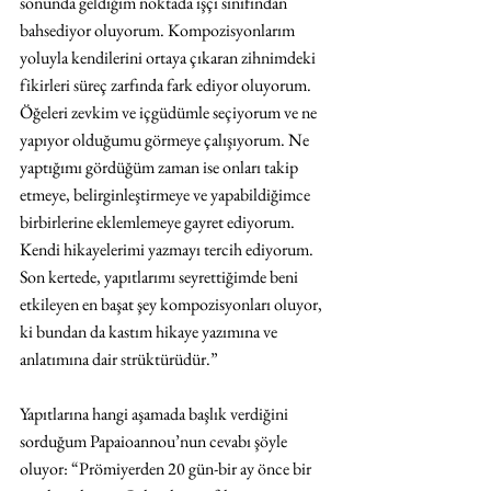
sonunda geldiğim noktada işçi sınıfından 
bahsediyor oluyorum. Kompozisyonlarım 
yoluyla kendilerini ortaya çıkaran zihnimdeki 
fikirleri süreç zarfında fark ediyor oluyorum. 
Öğeleri zevkim ve içgüdümle seçiyorum ve ne 
yapıyor olduğumu görmeye çalışıyorum. Ne 
yaptığımı gördüğüm zaman ise onları takip 
etmeye, belirginleştirmeye ve yapabildiğimce 
birbirlerine eklemlemeye gayret ediyorum. 
Kendi hikayelerimi yazmayı tercih ediyorum. 
Son kertede, yapıtlarımı seyrettiğimde beni 
etkileyen en başat şey kompozisyonları oluyor, 
ki bundan da kastım hikaye yazımına ve 
anlatımına dair strüktürüdür.”
Yapıtlarına hangi aşamada başlık verdiğini 
sorduğum Papaioannou’nun cevabı şöyle 
oluyor: “Prömiyerden 20 gün-bir ay önce bir 