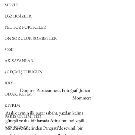
MÜZİK
EGZERSİZLER
YEL TOZ PORTRELER
ON SORULUK SOHBETLER
500K
AK-SAYANLAR
#GEÇMİŞTEBUGÜN
XXY
Dimitris Papaioannou, Fotoğraf: Julian 
ODAK: RESİM
Mommert
KIVRIM
Aralık ayının ilk pazar sabahı, yazdan kalma 
PARIS UNLIMITED
güneşli ve ılık bir havada Atina’nın bol yeşilli, 
bohem semtlerinden Pangrati’de sevimli bir 
AKS-ENDAZ