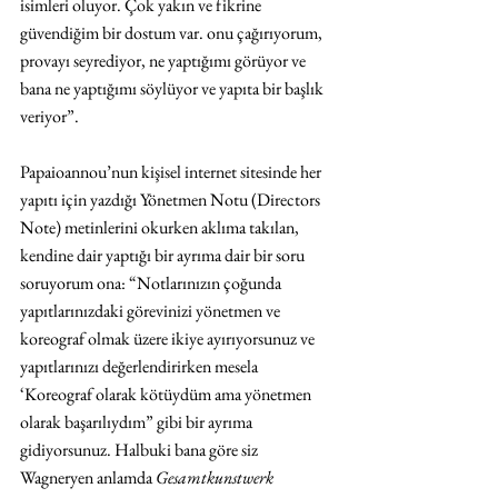
isimleri oluyor. Çok yakın ve fikrine 
güvendiğim bir dostum var. onu çağırıyorum, 
provayı seyrediyor, ne yaptığımı görüyor ve 
bana ne yaptığımı söylüyor ve yapıta bir başlık 
veriyor”.
Papaioannou’nun kişisel internet sitesinde her 
yapıtı için yazdığı Yönetmen Notu (Directors 
Note) metinlerini okurken aklıma takılan, 
kendine dair yaptığı bir ayrıma dair bir soru 
soruyorum ona: “Notlarınızın çoğunda 
yapıtlarınızdaki görevinizi yönetmen ve 
koreograf olmak üzere ikiye ayırıyorsunuz ve 
yapıtlarınızı değerlendirirken mesela 
‘Koreograf olarak kötüydüm ama yönetmen 
olarak başarılıydım” gibi bir ayrıma 
gidiyorsunuz. Halbuki bana göre siz 
Wagneryen anlamda 
Gesamtkunstwerk