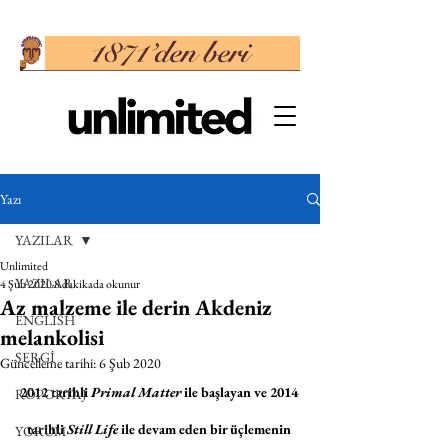
Yazı
YAZILAR
Unlimited
YAZILAR
4 Şub 2020
8 dakikada okunur
Az malzeme ile derin Akdeniz
ENGLISH
melankolisi
SERGİ
Güncelleme tarihi:
6 Şub 2020
2012 tarihli 
Primal Matter
 ile başlayan ve 2014 
RÖPORTAJ
tarihli 
Still Life
 ile devam eden bir üçlemenin 
YORUM