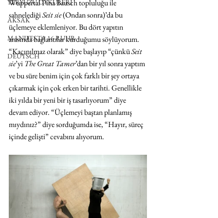
Wuppertal Pina Bausch topluluğu ile 
YERYÜZÜ ÖYKÜLERİ
sahnelediği 
Seit sie
 (Ondan sonra)’da bu 
AKSAK
üçlemeye eklemleniyor. Bu dört yapıtın 
MANIFESTA 16 RUHR
arasında bağlantılar kurduğumu söylüyorum. 
“Kaçınılmaz olarak” diye başlayıp “çünkü 
Seit 
DEUTSCH
sie
’yi 
The Great Tamer
’dan bir yıl sonra yaptım 
ve bu süre benim için çok farklı bir şey ortaya 
çıkarmak için çok erken bir tarihti. Genellikle 
iki yılda bir yeni bir iş tasarlıyorum” diye 
devam ediyor. “Üçlemeyi baştan planlamış 
mıydınız?” diye sorduğumda ise, “Hayır, süreç 
içinde gelişti” cevabını alıyorum.