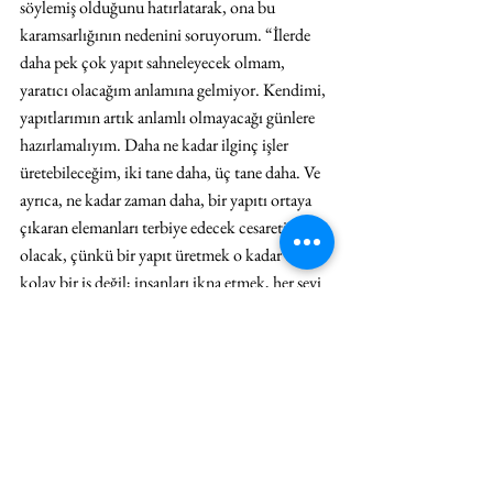
söylemiş olduğunu hatırlatarak, ona bu 
karamsarlığının nedenini soruyorum. “İlerde 
daha pek çok yapıt sahneleyecek olmam, 
yaratıcı olacağım anlamına gelmiyor. Kendimi, 
yapıtlarımın artık anlamlı olmayacağı günlere 
hazırlamalıyım. Daha ne kadar ilginç işler 
üretebileceğim, iki tane daha, üç tane daha. Ve 
ayrıca, ne kadar zaman daha, bir yapıtı ortaya 
çıkaran elemanları terbiye edecek cesaretim 
olacak, çünkü bir yapıt üretmek o kadar da 
kolay bir iş değil; insanları ikna etmek, her şeyi 
organize etmek zorundasınız. Böyle şeyleri 
yapmak istemedikleri için vazgeçen bir çok 
yaşlı sanatçı tanıyorum. Ve ben, her şeyi 
düşlediğim gibi gerçekleştirebilmek için gayret 
etmek konusunda saplantılıyım. Ancak ne 
kadar yaşlandıkça o kadar vazgeçiyorsunuz. 
Dürtü, direnç ve ilham. Daha kaç yıl yaratıcı 