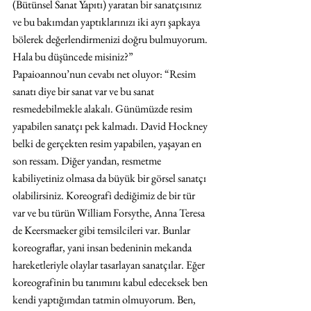
(Bütünsel Sanat Yapıtı) yaratan bir sanatçısınız 
ve bu bakımdan yaptıklarınızı iki ayrı şapkaya 
bölerek değerlendirmenizi doğru bulmuyorum. 
Hala bu düşüncede misiniz?” 
Papaioannou’nun cevabı net oluyor: “Resim 
sanatı diye bir sanat var ve bu sanat 
resmedebilmekle alakalı. Günümüzde resim 
yapabilen sanatçı pek kalmadı. David Hockney 
belki de gerçekten resim yapabilen, yaşayan en 
son ressam. Diğer yandan, resmetme 
kabiliyetiniz olmasa da büyük bir görsel sanatçı 
olabilirsiniz. Koreografi dediğimiz de bir tür 
var ve bu türün William Forsythe, Anna Teresa 
de Keersmaeker gibi temsilcileri var. Bunlar 
koreograflar, yani insan bedeninin mekanda 
hareketleriyle olaylar tasarlayan sanatçılar. Eğer 
koreografinin bu tanımını kabul edeceksek ben 
kendi yaptığımdan tatmin olmuyorum. Ben, 