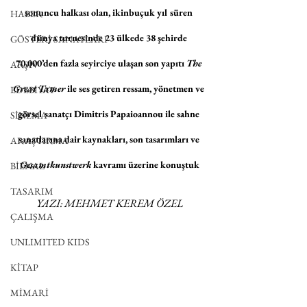
sonuncu halkası olan, ikinbuçuk yıl süren 
HABER
dünya turnesinde 23 ülkede 38 şehirde 
GÖSTERİ SANATLARI
70.000’den fazla seyirciye ulaşan son yapıtı 
The 
ARŞİV
Great Tamer
 ile ses getiren ressam, yönetmen ve 
EDEBİYAT
görsel sanatçı Dimitris Papaioannou ile sahne 
SİNEMA
sanatlarına dair kaynakları, son tasarımları ve 
ARAŞTIRMA
Gesamtkunstwerk
 kavramı üzerine konuştuk
BİENAL
TASARIM
YAZI: MEHMET KEREM ÖZEL
ÇALIŞMA
UNLIMITED KIDS
KİTAP
MİMARİ