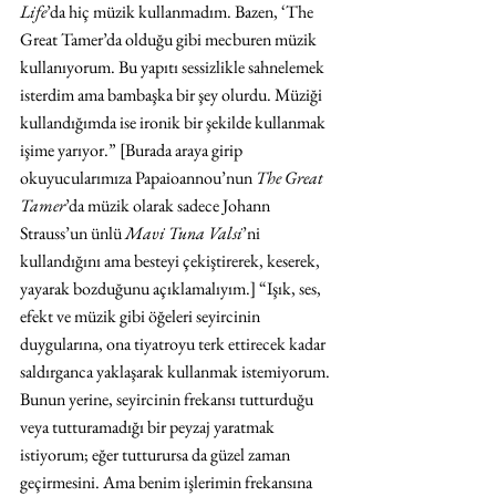
Life
’da hiç müzik kullanmadım. Bazen, ‘The 
Great Tamer’da olduğu gibi mecburen müzik 
kullanıyorum. Bu yapıtı sessizlikle sahnelemek 
isterdim ama bambaşka bir şey olurdu. Müziği 
kullandığımda ise ironik bir şekilde kullanmak 
işime yarıyor.” [Burada araya girip 
okuyucularımıza Papaioannou’nun 
The Great 
Tamer
’da müzik olarak sadece Johann 
Strauss’un ünlü 
Mavi Tuna Valsi
’ni 
kullandığını ama besteyi çekiştirerek, keserek, 
yayarak bozduğunu açıklamalıyım.] “Işık, ses, 
efekt ve müzik gibi öğeleri seyircinin 
duygularına, ona tiyatroyu terk ettirecek kadar 
saldırganca yaklaşarak kullanmak istemiyorum. 
Bunun yerine, seyircinin frekansı tutturduğu 
veya tutturamadığı bir peyzaj yaratmak 
istiyorum; eğer tutturursa da güzel zaman 
geçirmesini. Ama benim işlerimin frekansına 