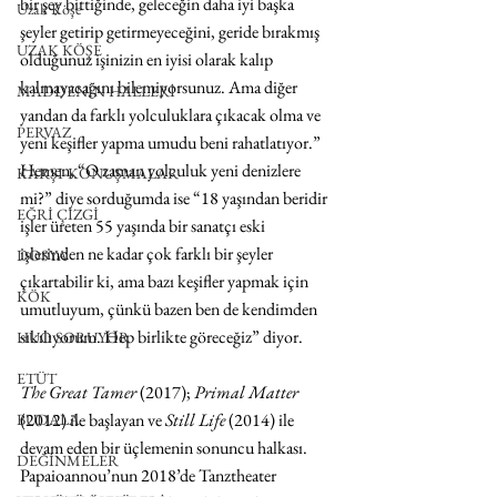
bir şey bittiğinde, geleceğin daha iyi başka 
Uzak Köşe
şeyler getirip getirmeyeceğini, geride bırakmış 
UZAK KÖŞE
olduğunuz işinizin en iyisi olarak kalıp 
kalmayacağını bilemiyorsunuz. Ama diğer 
MADDENİN HALLERİ
yandan da farklı yolculuklara çıkacak olma ve 
PERVAZ
yeni keşifler yapma umudu beni rahatlatıyor.” 
Hemen, “O zaman yolculuk yeni denizlere 
KARŞI-KONUŞMALAR
mi?” diye sorduğumda ise “18 yaşından beridir 
EĞRİ ÇİZGİ
işler üreten 55 yaşında bir sanatçı eski 
işlerinden ne kadar çok farklı bir şeyler 
DOSYA
çıkartabilir ki, ama bazı keşifler yapmak için 
KÖK
umutluyum, çünkü bazen ben de kendimden 
sıkılıyorum. Hep birlikte göreceğiz” diyor.
HUO SORUYOR
ETÜT
The Great Tamer 
(2017); 
Primal Matter
(2012) ile başlayan ve 
Still Life
 (2014) ile 
BUDALA
devam eden bir üçlemenin sonuncu halkası. 
DEĞİNMELER
Papaioannou’nun 2018’de Tanztheater 