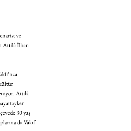
narist ve 
 Attilâ İlhan 
akfı’nca 
kültür 
niyor. Attilâ 
hayattayken 
rçevede 30 yaş 
aplarına da Vakıf 