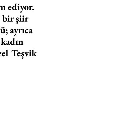
 ediyor. 
ir şiir 
; ayrıca 
 kadın 
zel Teşvik 