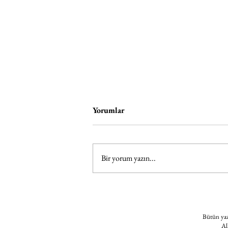
Yorumlar
Bir yorum yazın...
Kundura Hafıza Kültürel Miras
Yaz Okulu
Bütün yazı
Al