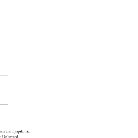
 gündeminde neler var?
nsiz alıntı yapılamaz.
 to Unlimited.