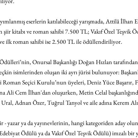
iliyor.
ayımlanmış eserlerin katılabileceği yarışmada, Attilâ İlhan E
şiir kitabı ve roman sahibi 7.500 TL; Vakıf Özel Teşvik Ö
ı ve ilk roman sahibi ise 2.500 TL ile ödüllendiriliyor.
 Ödülleri’nin, Onursal Başkanlığı Doğan Hızlan tarafından 
eçkin isimlerinden oluşan iki ayrı jürisi bulunuyor: Başka
i Roman Seçici Kurulu’nun üyeleri, Deniz Yüce Başarır, 
dına Ali Cem İlhan'dan oluşurken, Metin Celal başkanlığındak
 Ural, Adnan Özer, Tuğrul Tanyol ve aile adına Kerem Alışı
air - yazar ya da yayınevlerinin, hangi kategoriden aday ol
 Edebiyat Ödülü ya da Vakıf Özel Teşvik Ödülü) imzalı bir ya