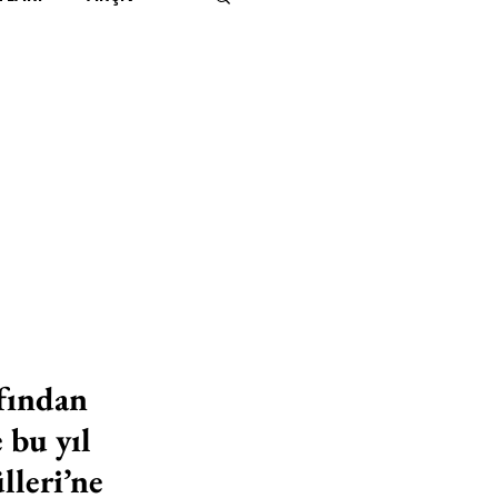
IMITED KIDS
KİTAP
ER
500K
 UNLIMITED
fından 
 bu yıl 
leri’ne 