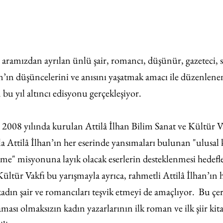
aramızdan ayrılan ünlü şair, romancı, düşünür, gazeteci, se
an’ın düşüncelerini ve anısını yaşatmak amacı ile düzenlenen
bu yıl altıncı edisyonu gerçekleşiyor.
n 2008 yılında kurulan Attilâ İlhan Bilim Sanat ve Kültür V
 Attilâ İlhan’ın her eserinde yansımaları bulunan "ulusal 
rme" misyonuna layık olacak eserlerin desteklenmesi hedefle
Kültür Vakfı bu yarışmayla ayrıca, rahmetli Attilâ İlhan’ın 
 kadın şair ve romancıları teşvik etmeyi de amaçlıyor.  Bu çe
laması olmaksızın kadın yazarlarının ilk roman ve ilk şiir kit