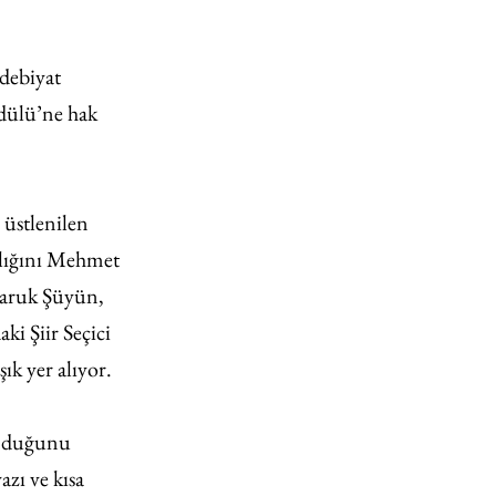
debiyat 
dülü’ne hak 
üstlenilen 
nlığını Mehmet 
Faruk Şüyün, 
i Şiir Seçici 
k yer alıyor.
unduğunu 
zı ve kısa 