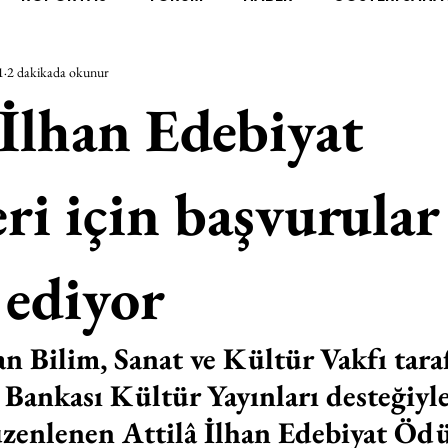
1
2 dakikada okunur
RAŞTIRMA
BİENAL
TASARIM
ÇALIŞMA
UNL
 İlhan Edebiyat
SİZLER
YEL TOZ PORTRELER
ON SORULUK SOHBETL
ri için başvurular
TEBUGÜN
XXY
ODAK: RESİM
KIVRIM
PARIS
ediyor
SINIRSIZ ZİYARETLER
an Bilim, Sanat ve Kültür Vakfı tara
 Bankası Kültür Yayınları desteğiyle
üzenlenen Attilâ İlhan Edebiyat Ödül