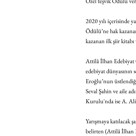
Özel teşvik Ödülü ver
2020 yılı içerisinde y
Ödülü’ne hak kazanan 
kazanan ilk şiir kitab
Attilâ İlhan Edebiyat
edebiyat dünyasının s
Eroğlu’nun üstlendiğ
Seval Şahin ve aile a
Kurulu'nda ise A. Ali
Yarışmaya katılacak ş
belirten (Attilâ İlhan