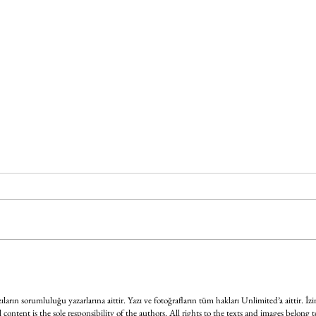
Sanat
BABYMETAL dünya turnesi
kapsamında İstanbul'daydı
ların sorumluluğu yazarlarına aittir. Yazı ve fotoğrafların tüm hakları Unlimited’a aittir. İzi
l content is the sole responsibility of the authors. All rights to the texts and images belong