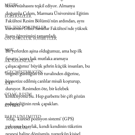
MÜZİK
ikinci nüshasını teşkil ediyor. Almanya 
doğumlu Çelem, Marmara Üniversitesi Eğitim 
EGZERSİZLER
Fakültesi Resim Bölümü'nün ardından, aynı 
YEL TOZ PORTRELER
kurumun Güzel Sanatlar Fakültesi'nde yüksek 
lisans öğrenimini tamamladı. 
ON SORULUK SOHBETLER
500K
Bir yerlerden aşina olduğumuz, ama hep ilk 
fırsatta 'sonra bak mutlaka aramaya 
AK-SAYANLAR
çalışacağımız' büyük şehrin küçük insanları, bu 
#GEÇMİŞTEBUGÜN
imgesel günlüğün bir tuvalinden diğerine, 
hipnotize edilmiş canlılar misali koşturup, 
XXY
duruyor. Resimden öte, bir kelebek 
ODAK: RESİM
koleksiyonu bu. Hep gurbette bir çift gözün 
tedirginliğinin renk çapakları.
KIVRIM
PARIS UNLIMITED
Telaş, 'küresel pozisyon sistemi' (GPS) 
yoksunu bu aylak, kendi kendinin tüketim 
AKS-ENDAZ
nesnesi haline dönüşmüş  topyekûn kişisel 