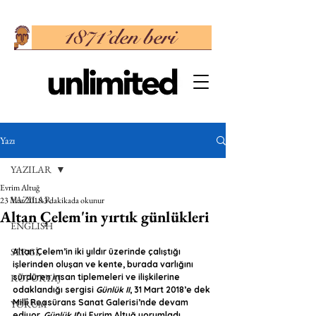
Yazı
YAZILAR
Evrim Altuğ
YAZILAR
23 Mar 2018
3 dakikada okunur
Altan Çelem'in yırtık günlükleri
ENGLISH
SERGİ
Altan Çelem’in iki yıldır üzerinde çalıştığı 
işlerinden oluşan ve kente, burada varlığını 
RÖPORTAJ
sürdüren insan tiplemeleri ve ilişkilerine 
odaklandığı sergisi 
Günlük II
, 31 Mart 2018’e dek 
Millî Reasürans Sanat Galerisi’nde devam 
YORUM
ediyor. 
Günlük II
’yi Evrim Altuğ yorumladı