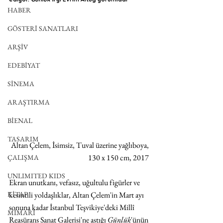
HABER
GÖSTERİ SANATLARI
ARŞİV
EDEBİYAT
SİNEMA
ARAŞTIRMA
BİENAL
TASARIM
Altan Çelem, İsimsiz, Tuval üzerine yağlıboya, 
130 x 150 cm, 2017 
ÇALIŞMA
UNLIMITED KIDS
Ekran unutkanı, vefasız, uğultulu figürler ve 
KİTAP
kesintili yoldaşlıklar, Altan Çelem'in Mart ayı 
sonuna kadar İstanbul Teşvikiye'deki Millî 
MİMARİ
Reasürans Sanat Galerisi'ne astığı 
Günlük
'ünün 