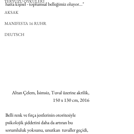
YERYÜZÜ ÖYKÜLERİ
hatta kişisel - toplumsal belleğimiz oluyor..."
AKSAK
MANIFESTA 16 RUHR
DEUTSCH
Altan Çelem, İsimsiz, Tuval üzerine akrilik, 
150 x 130 cm, 2016 
Belli renk ve fırça jestlerinin otoritesiyle 
psikolojik şiddetini daha da artıran bu 
sorumluluk yoksunu, unutkan  tuvaller geçidi, 