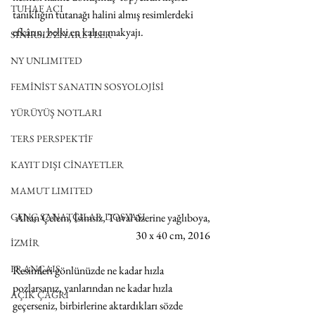
TUHAF AÇI
tanıklığın tutanağı halini almış resimlerdeki 
efkârın, belki en kalıcı makyajı. 
SINIRSIZ ZİYARETLER
NY UNLIMITED
FEMİNİST SANATIN SOSYOLOJİSİ
YÜRÜYÜŞ NOTLARI
TERS PERSPEKTİF
KAYIT DIŞI CİNAYETLER
MAMUT LIMITED
Altan Çelem, İsimsiz, Tuval üzerine yağlıboya, 
GENÇ SANATÇILAR DOSYASI
30 x 40 cm, 2016 
İZMİR
FRANÇAIS
Resimleri gönlünüzde ne kadar hızla 
pozlarsanız, yanlarından ne kadar hızla 
AÇIK ÇAĞRI
geçerseniz, birbirlerine aktardıkları sözde 