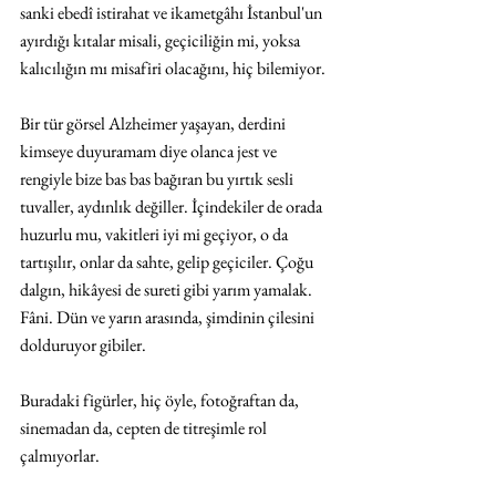
sanki ebedî istirahat ve ikametgâhı İstanbul'un 
ayırdığı kıtalar misali, geçiciliğin mi, yoksa 
kalıcılığın mı misafiri olacağını, hiç bilemiyor. 
Bir tür görsel Alzheimer yaşayan, derdini 
kimseye duyuramam diye olanca jest ve 
rengiyle bize bas bas bağıran bu yırtık sesli 
tuvaller, aydınlık değiller. İçindekiler de orada 
huzurlu mu, vakitleri iyi mi geçiyor, o da 
tartışılır, onlar da sahte, gelip geçiciler. Çoğu 
dalgın, hikâyesi de sureti gibi yarım yamalak. 
Fâni. Dün ve yarın arasında, şimdinin çilesini 
dolduruyor gibiler. 
Buradaki figürler, hiç öyle, fotoğraftan da, 
sinemadan da, cepten de titreşimle rol 
çalmıyorlar. 