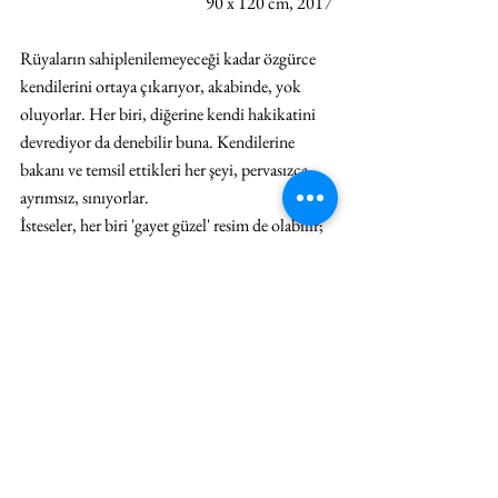
90 x 120 cm, 2017 
Rüyaların sahiplenilemeyeceği kadar özgürce 
kendilerini ortaya çıkarıyor, akabinde, yok 
oluyorlar. Her biri, diğerine kendi hakikatini 
devrediyor da denebilir buna. Kendilerine 
bakanı ve temsil ettikleri her şeyi, pervasızca, 
ayrımsız, sınıyorlar. 
İsteseler, her biri 'gayet güzel' resim de olabilir; 
aşırı gerçekçi de bulunabilir. Ama içlerinde yok 
bu. Kelebek ömürlü imgeler. Gündeme öyle siz 
istiyorsunuz diye, itaatle konmuyorlar. 
Yakalanmaları zor. Bunu istemiyorlar. Bu 
yüzden, bakmadığımız müddetçe gözümüzün 
önünden de ayrılmıyorlar. 'Hadi şunu 
unutayım,' demenin saçmalığını, size tekrar 
tekrar yaşatıyorlar. 'Son dakika' hakikati, kişisel 