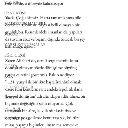
Uzak Köşe
hakikat de, o düzeyde kalıcılaşıyor. 
UZAK KÖŞE
Yazık. Çoğu isimsiz. Hatta tamamlanmış bile 
MADDENİN HALLERİ
denemez. Cisimsiz. Sayfası belli olmayan bir 
günlük bu. Resimlerdeki insanları da, yapıları 
PERVAZ
da tuvalin ebat ve biçimi dışında tutacak bir şey 
KARŞI-KONUŞMALAR
kalmadığı, aşikâr. 
EĞRİ ÇİZGİ
Zaten Ali Gazi de, demli sergi metninde bu 
DOSYA
dönüşü olmayan sözde dönüşüme büyüteç 
tutma cüretini göstermiş. Bakın ne diyor: 
KÖK
"...21. yüzyıl ile birlikte başta İstanbul olmak 
HUO SORUYOR
üzere tüm kentlerin rant endeksli politikalarla 
'kentsel dönüşüm' adı altında geri dönülmez bir 
ETÜT
biçimde değiştiğine şahit oluyoruz. Çok 
BUDALA
tartışmalı bir süreçle, yıllardır kesintisiz ve 
derinden yok edilense kente taşarak, kültürel 
DEĞİNMELER
miras, yaşama biçimleri, insan malzemesi ve 