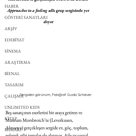
HABER
Approaches to a feeling
 adlı grup sergisinde yer 
GÖSTERİ SANATLARI
alıyor
ARŞİV
EDEBİYAT
SİNEMA
ARAŞTIRMA
BİENAL
TASARIM
Sergiden görünüm, Fotoğraf: Guido Schiever
ÇALIŞMA
UNLIMITED KIDS
Beş sanatçının eserlerini bir araya getiren ve 
KİTAP
Museum Morsbroich’te (Leverkusen, 
Almanya) gerçekleşen sergide ev, göç, toplum, 
MİMARİ
gelenek gibi temalar ele alınıyor. Aile ve sosyal 