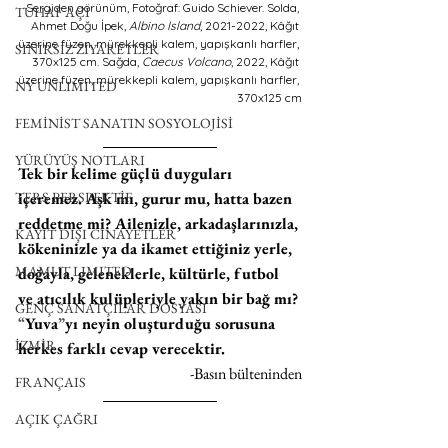
Sergiden görünüm, Fotoğraf: Guido Schiever. Solda, 
TUHAF AÇI
Ahmet Doğu İpek, 
Albino Island
, 2021-2022, Kâğıt 
üzerine füzen, mürekkepli kalem, yapışkanlı harfler, 
SINIRSIZ ZİYARETLER
370x125 cm. Sağda, 
Caecus Volcano
, 2022, Kâğıt 
üzerine füzen, mürekkepli kalem, yapışkanlı harfler, 
NY UNLIMITED
370x125 cm
FEMİNİST SANATIN SOSYOLOJİSİ
YÜRÜYÜŞ NOTLARI
Tek bir kelime güçlü duyguları 
içeremez. Aşk mı, gurur mu, hatta bazen 
TERS PERSPEKTİF
reddetme mi? Ailenizle, arkadaşlarınızla, 
KAYIT DIŞI CİNAYETLER
kökeninizle ya da ikamet ettiğiniz yerle, 
MAMUT LIMITED
doğayla, geleneklerle, kültürle, futbol 
ve atıcılık kulüpleriyle yakın bir bağ mı? 
GENÇ SANATÇILAR DOSYASI
“
Yuva
”
yı neyin oluşturduğu sorusuna 
İZMİR
herkes farklı cevap verecektir. 
-Basın bülteninden
FRANÇAIS
AÇIK ÇAĞRI