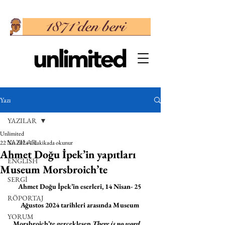
Yazı
YAZILAR
Unlimited
YAZILAR
22 Nis 2024
1 dakikada okunur
Ahmet Doğu İpek’in yapıtları
ENGLISH
Museum Morsbroich’te
SERGİ
Ahmet Doğu İpek’in eserleri, 14 Nisan- 25 
RÖPORTAJ
Ağustos 2024 tarihleri arasında Museum 
YORUM
Morsbroich’te gerçekleşen 
There is no word... 