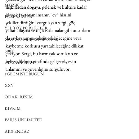
MÜZİK
ilişkilerden doğaya, gelenek ve kültüre kadar 
birçok faktörün insanın 
“
ev
”
 hissini 
EGZERSİZLER
şekillendirdiğini vurgulayan sergi; göç, 
YEL TOZ PORTRELER
yabancılaşma ve dış kısıtlamalar gibi unsurların 
da ev kavramını tehdit edebileceğine veya 
ON SORULUK SOHBETLER
kaybetme korkusu yaratabileceğine dikkat 
500K
çekiyor. Sergi, bu karmaşık soruların ve 
belirsizliklerin etrafında gelişerek, evin 
AK-SAYANLAR
anlamını ve güvenliğini sorguluyor. 
#GEÇMİŞTEBUGÜN
XXY
ODAK: RESİM
KIVRIM
PARIS UNLIMITED
AKS-ENDAZ