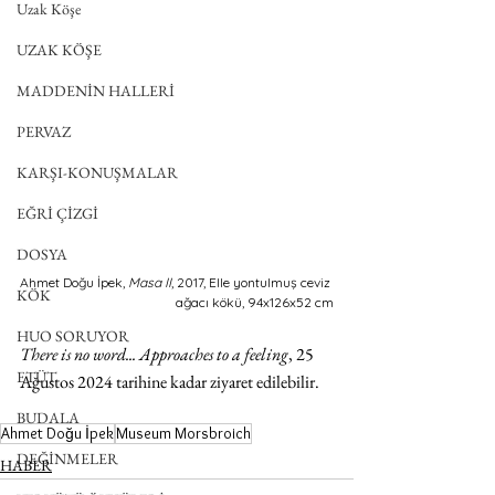
Uzak Köşe
UZAK KÖŞE
MADDENİN HALLERİ
PERVAZ
KARŞI-KONUŞMALAR
EĞRİ ÇİZGİ
DOSYA
Ahmet Doğu İpek, 
Masa II
, 2017, Elle yontulmuş ceviz 
KÖK
ağacı kökü, 94x126x52 cm
HUO SORUYOR
There is no word... Approaches to a feeling
, 25 
ETÜT
Ağustos 2024 tarihine kadar ziyaret edilebilir. 
BUDALA
Ahmet Doğu İpek
Museum Morsbroich
DEĞİNMELER
HABER