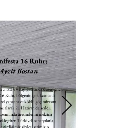
ifesta 16 Ruhr:
Ayzit Bostan
ot a church
başlığı altında düzenlenen
 16 Ruhr, bölgenin çok katmanlı
rel yapısını ve köklü göç mirasını
e alarak 21 Haziran'da açıldı.
apsamında üretimlerini mekâna
ekleştiren Türkiyeli sanatçılarla
eştirdiğimiz söyleşi serimizin