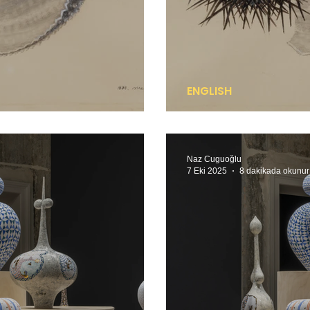
ENGLISH
ında değil
Never submerged 
Naz Cuguoğlu
7 Eki 2025
8 dakikada okunur