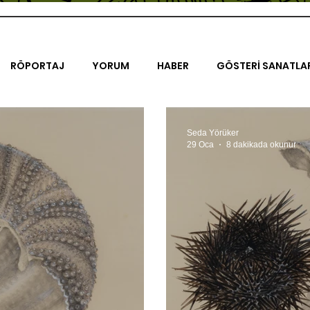
RÖPORTAJ
YORUM
HABER
GÖSTERİ SANATLA
İENAL
TASARIM
ÇALIŞMA
UNLIMITED KIDS
K
Seda Yörüker
29 Oca
8 dakikada okunur
TRELER
ON SORULUK SOHBETLER
500K
AK-SAYA
ODAK: RESİM
KIVRIM
PARIS UNLIMITED
AKS-