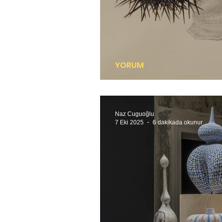
YORUM
Sonsuza dek suyun alt
Naz Cuguoğlu
7 Eki 2025
6 dakikada okunur