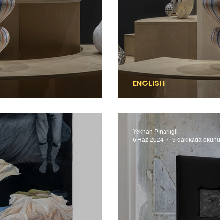
ENGLISH
 koreografisi
A choreography of 
Yekhan Pınarlıgil
6 Haz 2024
9 dakikada okunu