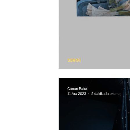
SERGİ
Melankolinin tonları
Canan Batur
11 Ara 2023
5 dakikada okunur