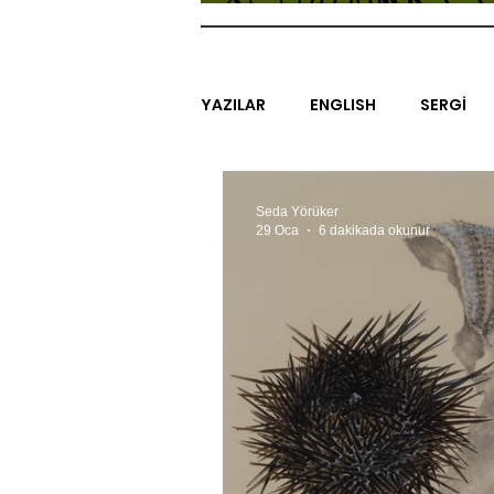
YAZILAR
ENGLISH
SERGİ
SİNEMA
ARAŞTIRMA
B
Seda Yörüker
29 Oca
6 dakikada okunur
EGZERSİZLER
YEL TOZ POR
#GEÇMİŞTEBUGÜN
XXY
SINIRSIZ ZİYARETLER