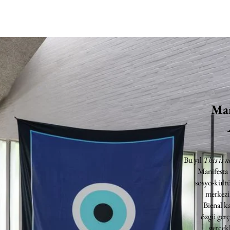
Man
Bu yıl
This is n
Manifesta
sosyo-kültü
merkezin
Bienal k
özgü gerç
gerçekl