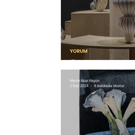
YORUM
Üç perdede bir direniş
Merve Akar Akgün
1 Kas 2024
9 dakikada okunur