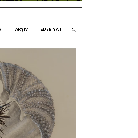
RI
ARŞİV
EDEBİYAT
İTAP
MİMARİ
MÜZİK
NLAR
ENDAZ
TUHAF AÇI