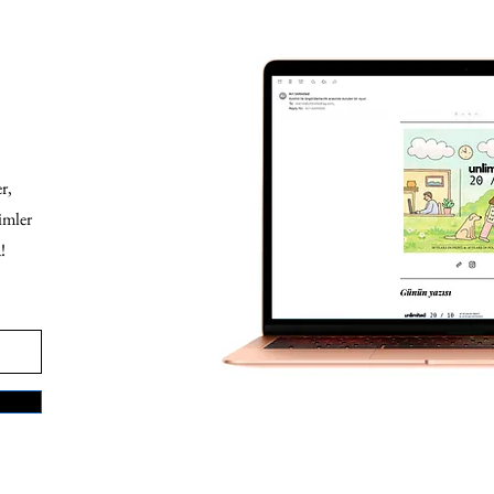
r,
imler
!