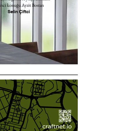
inci konuğu Ayzit Bostan
Selin Çiftci