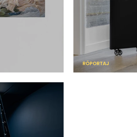
RÖPORTAJ
Tefekkür objesi