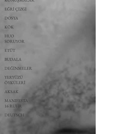
KONUŞMALAR
EĞRİ ÇİZGİ
DOSYA
KÖK
HUO
SORUYOR
ETÜT
BUDALA
DEĞİNMELER
YERYÜZÜ
ÖYKÜLERİ
AKSAK
MANIFESTA
16 RUHR
DEUTSCH