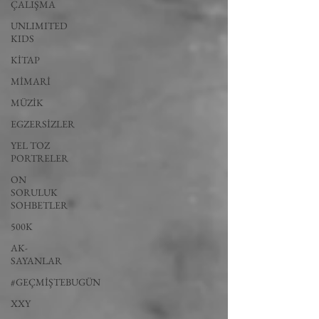
ÇALIŞMA
UNLIMITED
KIDS
KİTAP
MİMARİ
MÜZİK
EGZERSİZLER
YEL TOZ
PORTRELER
ON
SORULUK
SOHBETLER
500K
AK-
SAYANLAR
#GEÇMİŞTEBUGÜN
XXY