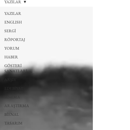
YAZILAR
YAZILAR
ENGLISH
SERGİ
RÖPORTAJ
YORUM
HABER
GÖSTERİ
SANATLARI
ARŞİV
EDEBİYAT
SİNEMA
ARAŞTIRMA
BİENAL
TASARIM