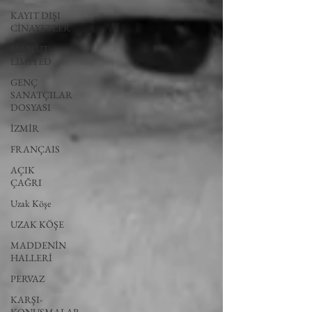
KAYIT DIŞI
CİNAYETLER
MAMUT
LIMITED
GENÇ
SANATÇILAR
DOSYASI
İZMİR
FRANÇAIS
AÇIK
ÇAĞRI
Uzak Köşe
UZAK KÖŞE
MADDENİN
HALLERİ
PERVAZ
KARŞI-