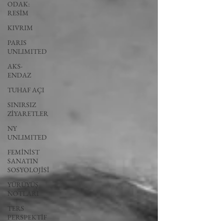
ODAK:
RESİM
KIVRIM
PARIS
UNLIMITED
AKS-
ENDAZ
TUHAF AÇI
SINIRSIZ
ZİYARETLER
NY
UNLIMITED
FEMİNİST
SANATIN
SOSYOLOJİSİ
YÜRÜYÜŞ
NOTLARI
TERS
PERSPEKTİF