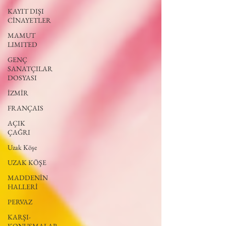
KAYIT DIŞI
CİNAYETLER
MAMUT
LIMITED
GENÇ
SANATÇILAR
DOSYASI
İZMİR
FRANÇAIS
AÇIK
ÇAĞRI
Uzak Köşe
UZAK KÖŞE
MADDENİN
HALLERİ
PERVAZ
KARŞI-