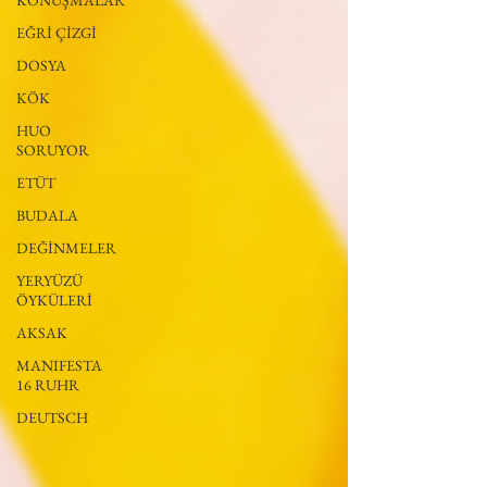
KONUŞMALAR
EĞRİ ÇİZGİ
DOSYA
KÖK
HUO
SORUYOR
ETÜT
BUDALA
DEĞİNMELER
YERYÜZÜ
ÖYKÜLERİ
AKSAK
MANIFESTA
16 RUHR
DEUTSCH