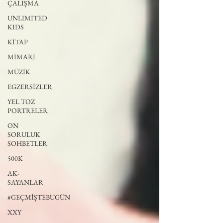
ÇALIŞMA
UNLIMITED
KIDS
KİTAP
MİMARİ
MÜZİK
EGZERSİZLER
YEL TOZ
PORTRELER
ON
SORULUK
SOHBETLER
500K
AK-
SAYANLAR
#GEÇMİŞTEBUGÜN
XXY