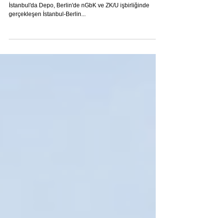
Sanatçı Programı 2020-2021
Berlin Senatosu Kültür ve Avrupa Bölümü'nün desteğiyle;
İstanbul'da Depo, Berlin'de nGbK ve ZK/U işbirliğinde
gerçekleşen İstanbul-Berlin...