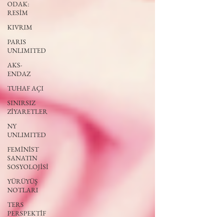
ODAK:
RESİM
KIVRIM
PARIS
UNLIMITED
AKS-
ENDAZ
TUHAF AÇI
SINIRSIZ
ZİYARETLER
NY
UNLIMITED
FEMİNİST
SANATIN
SOSYOLOJİSİ
YÜRÜYÜŞ
NOTLARI
TERS
PERSPEKTİF