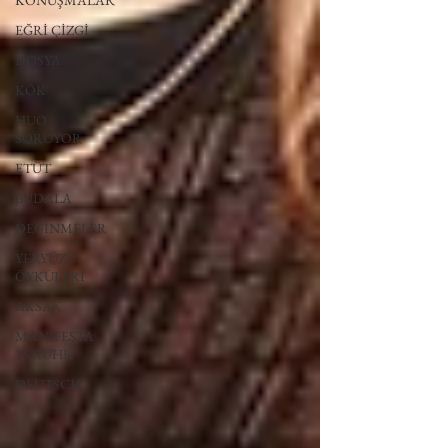
KONUŞMALAR
EĞRİ ÇİZGİ
DOSYA
KÖK
HUO
SORUYOR
ETÜT
BUDALA
DEĞİNMELER
YERYÜZÜ
ÖYKÜLERİ
AKSAK
MANIFESTA
16 RUHR
DEUTSCH