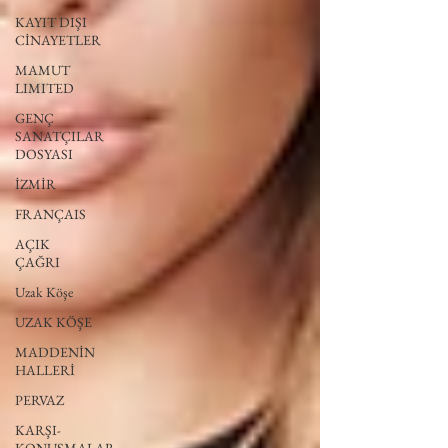
KAYIT DIŞI
CİNAYETLER
MAMUT
LIMITED
GENÇ
SANATÇILAR
DOSYASI
İZMİR
FRANÇAIS
AÇIK
ÇAĞRI
Uzak Köşe
UZAK KÖŞE
MADDENİN
HALLERİ
PERVAZ
KARŞI-