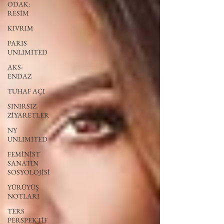
ODAK:
RESİM
KIVRIM
PARIS
UNLIMITED
AKS-
ENDAZ
TUHAF AÇI
SINIRSIZ
ZİYARETLER
NY
UNLIMITED
FEMİNİST
SANATIN
SOSYOLOJİSİ
YÜRÜYÜŞ
NOTLARI
TERS
PERSPEKTİF