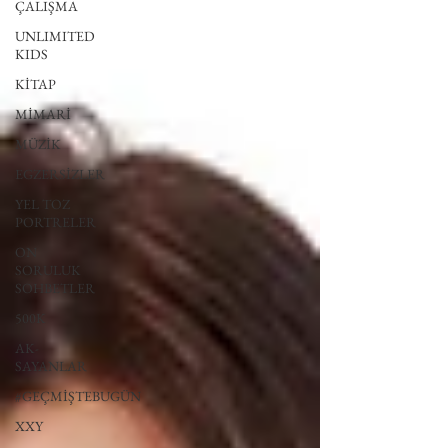
ÇALIŞMA
UNLIMITED
KIDS
KİTAP
MİMARİ
MÜZİK
EGZERSİZLER
YEL TOZ
PORTRELER
ON
SORULUK
SOHBETLER
500K
AK-
SAYANLAR
#GEÇMİŞTEBUGÜN
XXY