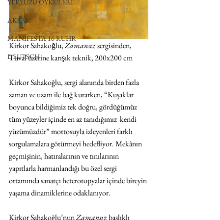
YERYÜZÜ ÖYKÜLERİ
AKSAK
MANIFESTA 16 RUHR
Kirkor Sahakoğlu, 
Zamansız 
sergisinden, 
DEUTSCH
Tuval üzerine karışık teknik, 200x200 cm
Kirkor Sahakoğlu, sergi alanında birden fazla 
zaman ve uzam ile bağ kurarken, “Kuşaklar 
boyunca bildiğimiz tek doğru, gördüğümüz 
tüm yüzeyler içinde en az tanıdığımız  kendi 
yüzümüzdür” mottosuyla izleyenleri farklı 
sorgulamalara götürmeyi hedefliyor. Mekânın 
geçmişinin, hatıralarının ve tınılarının 
yapıtlarla harmanlandığı bu özel sergi 
ortamında sanatçı heterotopyalar içinde bireyin 
yaşama dinamiklerine odaklanıyor.
Kirkor Sahakoğlu’nun 
Zamansız 
başlıklı 