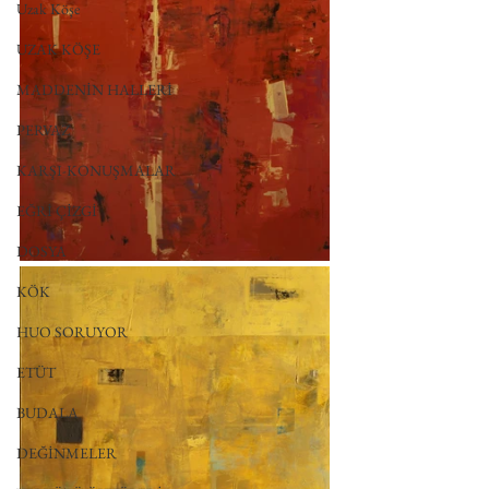
Uzak Köşe
UZAK KÖŞE
MADDENİN HALLERİ
PERVAZ
KARŞI-KONUŞMALAR
EĞRİ ÇİZGİ
DOSYA
KÖK
HUO SORUYOR
ETÜT
BUDALA
DEĞİNMELER