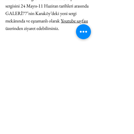
sergisini 24 Mayıs-11 Haziran tarihleri arasında 
GALERİ77’nin Karaköy’deki yeni sergi 
mekânında ve eşzamanlı olarak 
Youtube sayfası
üzerinden ziyaret edebilirsiniz.
SERGİ
HABER
Hepsini Gör
İlgili Yazılar