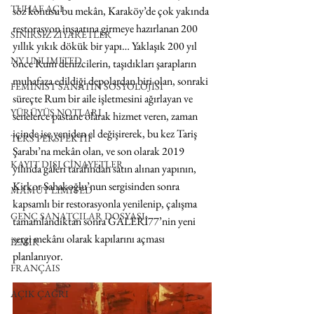
TUHAF AÇI
söz konusu bu mekân, Karaköy’de çok yakında 
restorasyon inşaatına girmeye hazırlanan 200 
SINIRSIZ ZİYARETLER
yıllık yıkık dökük bir yapı… Yaklaşık 200 yıl 
NY UNLIMITED
önce Rum denizcilerin, taşıdıkları şarapların 
muhafaza edildiği depolardan biri olan, sonraki 
FEMİNİST SANATIN SOSYOLOJİSİ
süreçte Rum bir aile işletmesini ağırlayan ve 
YÜRÜYÜŞ NOTLARI
senelerce pastane olarak hizmet veren, zaman 
içinde ise yeniden el değişirerek, bu kez Tariş 
TERS PERSPEKTİF
Şarabı’na mekân olan, ve son olarak 2019 
KAYIT DIŞI CİNAYETLER
yılında galeri tarafından satın alınan yapının, 
Kirkor Sahakoğlu’nun sergisinden sonra 
MAMUT LIMITED
kapsamlı bir restorasyonla yenilenip, çalışma 
GENÇ SANATÇILAR DOSYASI
tamamlandıktan sonra GALERİ77’nin yeni 
sergi mekânı olarak kapılarını açması 
İZMİR
planlanıyor. 
FRANÇAIS
AÇIK ÇAĞRI