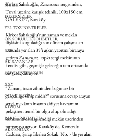
Kirkor Sahakoğlu, 
Zamansız
 sergisinden, 
MÜZİK
Tuval üzerine karışık teknik, 100x150 cm, 
EGZERSİZLER
GALERİ77, Karaköy
YEL TOZ PORTRELER
Kirkor Sahakoğlu’nun zaman ve mekân 
ON SORULUK SOHBETLER
ilişkisini sorguladığı son dönem çalışmaları 
arasında yer alan 35’i aşkın yapıtını biraraya 
500K
getiren 
Zamansız
,  tıpkı sergi mekânının 
AK-SAYANLAR
kendisi gibi, geçmişle geleceğin tam ortasında 
bir yerde duruyor. 
#GEÇMİŞTEBUGÜN
XXY
“Zaman, insan zihninden bağımsız bir 
ODAK: RESİM
gerçekliğe sahip midir?” sorusuna cevap arayan 
sergi, mekânın insanın aidiyet kavramını 
KIVRIM
pekiştiren temel bir olgu olup olmadığı 
PARIS UNLIMITED
konusunu da sergilendiği mekân üzerinden 
tartışmaya açıyor. Karaköy’de, Kemeraltı 
AKS-ENDAZ
Caddesi, Şarap İskelesi Sokak. No. 7’de yer alan 