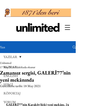
Yazı
YAZILAR
Unlimited
YAZILAR
17 May 2021
2 dakikada okunur
Zamansız sergisi, GALERİ77’nin
ENGLISH
yeni mekânında
SERGİ
Güncelleme tarihi:
18 May 2021
RÖPORTAJ
YORUM
GALERİ77’nin Karaköy’deki yeni mekânı, 24 