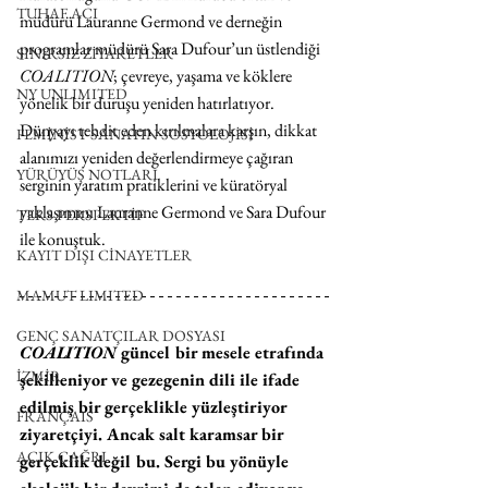
TUHAF AÇI
müdürü Lauranne Germond ve derneğin 
programlar müdürü Sara Dufour’un üstlendiği 
SINIRSIZ ZİYARETLER
COALITION
; çevreye, yaşama ve köklere 
NY UNLIMITED
yönelik bir duruşu yeniden hatırlatıyor. 
Dünyayı tehdit eden kırılmalara karşın, dikkat 
FEMİNİST SANATIN SOSYOLOJİSİ
alanımızı yeniden değerlendirmeye çağıran 
YÜRÜYÜŞ NOTLARI
serginin yaratım pratiklerini ve küratöryal 
yaklaşımını Lauranne Germond ve Sara Dufour 
TERS PERSPEKTİF
ile konuştuk.
KAYIT DIŞI CİNAYETLER
MAMUT LIMITED
GENÇ SANATÇILAR DOSYASI
COALITION
 güncel bir mesele etrafında 
İZMİR
şekilleniyor ve gezegenin dili ile ifade 
edilmiş bir gerçeklikle yüzleştiriyor 
FRANÇAIS
ziyaretçiyi. Ancak salt karamsar bir 
AÇIK ÇAĞRI
gerçeklik değil bu. Sergi bu yönüyle 