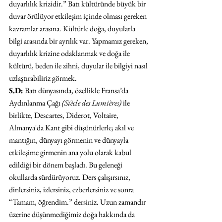
duyarlılık krizidir.” Batı kültüründe büyük bir 
duvar örülüyor etkileşim içinde olması gereken 
kavramlar arasına. Kültürle doğa, duyularla 
bilgi arasında bir ayrılık var. Yapmamız gereken, 
duyarlılık krizine odaklanmak ve doğa ile 
kültürü, beden ile zihni, duyular ile bilgiyi nasıl 
uzlaştırabiliriz görmek.
S.D:
 Batı dünyasında, özellikle Fransa’da 
Aydınlanma Çağı 
(Siècle des Lumières)
 ile 
birlikte, Descartes, Diderot, Voltaire, 
Almanya'da Kant gibi düşünürlerle; akıl ve 
mantığın, dünyayı görmenin ve dünyayla 
etkileşime girmenin ana yolu olarak kabul 
edildiği bir dönem başladı. Bu geleneği 
okullarda sürdürüyoruz. Ders çalışırsınız, 
dinlersiniz, izlersiniz, ezberlersiniz ve sonra 
“Tamam, öğrendim.” dersiniz. Uzun zamandır 
üzerine düşünmediğimiz doğa hakkında da 