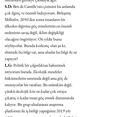
S.D:
 Ben de Camille'nin çizimini bu anlamda 
çok ilginç ve önemli buluyorum. Birleşmiş 
Milletler, 2050'den sonra insanların bir 
ülkeden diğerine göç etmelerinin en önemli 
nedeninin savaş değil, iklim değişikliği 
olacağını öngörüyor. On yıldır bunu 
söylüyorlar. Burada korkunç olan şu ki, 
elimizde bu bilgi var, ama uluslar bu bilgi ile ne 
yapıyor?
L.G:
 Politik bir çılgınlıktan bahsetmek 
istiyorum burada. Ekolojik meseleler 
hükümetlerin umrunda değil ama göç de 
istemiyorlar bir taraftan. Bu mümkün değil, 
çünkü ekolojik kriz ne kadar çok ortaya 
çıkarsa, o kadar insan göç etmek durumunda 
kalıyor. Bir grup uluslararası araştırma 
platformu ile iş birliği yaptığımız 2019 yılı 