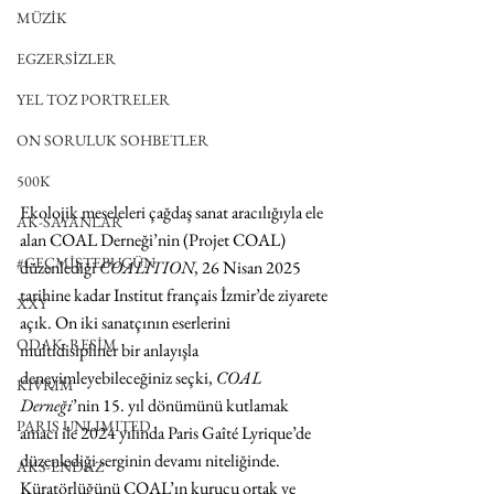
MÜZİK
EGZERSİZLER
YEL TOZ PORTRELER
ON SORULUK SOHBETLER
500K
Ekolojik meseleleri çağdaş sanat aracılığıyla ele 
AK-SAYANLAR
alan COAL Derneği’nin (Projet COAL) 
#GEÇMİŞTEBUGÜN
düzenlediği 
COALITION
, 26 Nisan 2025 
tarihine kadar Institut français İzmir’de ziyarete 
XXY
açık. On iki sanatçının eserlerini 
ODAK: RESİM
multidisipliner bir anlayışla 
deneyimleyebileceğiniz seçki, 
COAL 
KIVRIM
Derneği
’nin 15. yıl dönümünü kutlamak 
PARIS UNLIMITED
amacı ile 2024 yılında Paris Gaîté Lyrique’de 
düzenlediği serginin devamı niteliğinde.
AKS-ENDAZ
Küratörlüğünü COAL’ın kurucu ortak ve 