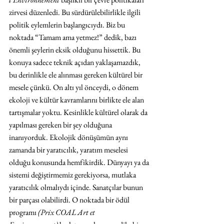
zirvesi düzenledi. Bu sürdürülebilirlikle ilgili 
politik eylemlerin başlangıcıydı. Biz bu 
noktada “Tamam ama yetmez!” dedik, bazı 
önemli şeylerin eksik olduğunu hissettik. Bu 
konuya sadece teknik açıdan yaklaşamazdık, 
bu derinlikle ele alınması gereken kültürel bir 
mesele çünkü. On altı yıl önceydi, o dönem 
ekoloji ve kültür kavramlarını birlikte ele alan 
tartışmalar yoktu. Kesinlikle kültürel olarak da 
yapılması gereken bir şey olduğuna 
inanıyorduk. Ekolojik dönüşümün aynı 
zamanda bir yaratıcılık, yaratım meselesi 
olduğu konusunda hemfikirdik. Dünyayı ya da 
sistemi değiştirmemiz gerekiyorsa, mutlaka 
yaratıcılık olmalıydı içinde. Sanatçılar bunun 
bir parçası olabilirdi. O noktada bir ödül 
programı 
(Prix COAL Art et 