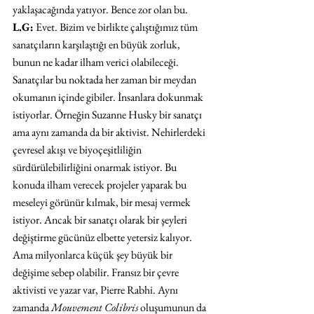
yaklaşacağında yatıyor. Bence zor olan bu.
L.G:
 Evet. Bizim ve birlikte çalıştığımız tüm 
sanatçıların karşılaştığı en büyük zorluk, 
bunun ne kadar ilham verici olabileceği. 
Sanatçılar bu noktada her zaman bir meydan 
okumanın içinde gibiler. İnsanlara dokunmak 
istiyorlar. Örneğin Suzanne Husky bir sanatçı 
ama aynı zamanda da bir aktivist. Nehirlerdeki 
çevresel akışı ve biyoçeşitliliğin 
sürdürülebilirliğini onarmak istiyor. Bu 
konuda ilham verecek projeler yaparak bu 
meseleyi görünür kılmak, bir mesaj vermek 
istiyor. Ancak bir sanatçı olarak bir şeyleri 
değiştirme gücünüz elbette yetersiz kalıyor. 
Ama milyonlarca küçük şey büyük bir 
değişime sebep olabilir. Fransız bir çevre 
aktivisti ve yazar var, Pierre Rabhi. Aynı 
zamanda 
Mouvement Colibris
 oluşumunun da 