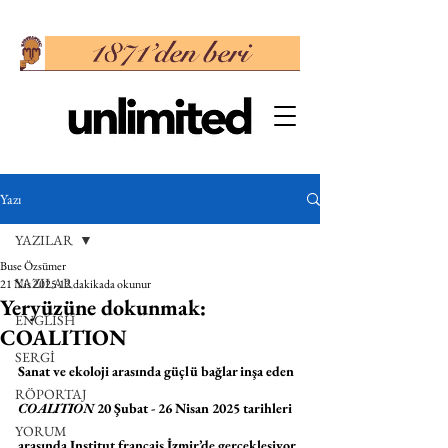
Yazı
YAZILAR
Buse Özsümer
YAZILAR
21 Nis 2025
12 dakikada okunur
Yeryüzüne dokunmak:
ENGLISH
COALITION
SERGİ
Sanat ve ekoloji arasında güçlü bağlar inşa eden 
RÖPORTAJ
COALITION
 20 Şubat - 26 Nisan 2025 tarihleri 
YORUM
arasında Institut français İzmir’de gerçekleşiyor. 