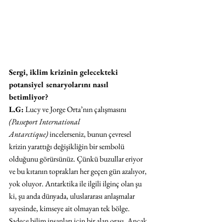
Sergi, iklim krizinin gelecekteki 
potansiyel senaryolarını nasıl 
betimliyor?
L.G:
 Lucy ve Jorge Orta’nın çalışmasını 
(Passeport International 
Antarctique)
 incelerseniz, bunun çevresel 
krizin yarattığı değişikliğin bir sembolü 
olduğunu görürsünüz. Çünkü buzullar eriyor 
ve bu kıtanın toprakları her geçen gün azalıyor, 
yok oluyor. Antarktika ile ilgili ilginç olan şu 
ki, şu anda dünyada, uluslararası anlaşmalar 
sayesinde, kimseye ait olmayan tek bölge. 
Sadece bilim insanları için bir alan orası. Ancak 