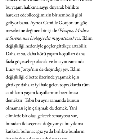
bu yaşam hakkına saygı duyarak birlikte 
hareket edebileceğimizin bir sembolü gibi 
geliyor bana. Ayrıca Camille Goujon'un göç 
meselesine değinen bir işi de 
(Phoque, Meduse 
et Sirene, une biologie des migrations)
 var. İklim 
değişikliği nedeniyle göçler gittikçe artabilir. 
Daha az su, daha kötü yaşam koşulları daha 
fazla göçe sebep olacak ve bu aynı zamanda 
Lucy ve Jorge’nin de değindiği şey. İklim 
değişikliği elbette üzerinde yaşamak için 
gittikçe daha az iyi hale gelen topraklarda tüm 
canlıların yaşam koşullarının bozulması 
demektir. Tabii bu aynı zamanda bunun 
olmaması için çalışmak da demek. Yani 
elimizde bir olası gelecek senaryosu var, 
buradan iki seçenek doğuyor ya bu yıkıma 
katkıda bulunacağız ya da birlikte bunların 
üstesinden gelmeye çabalayacağız.