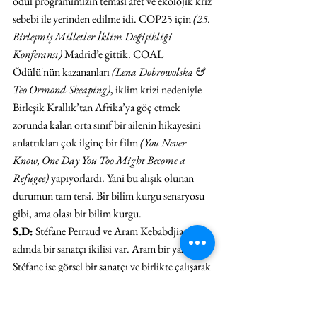
ödül programımızın teması afet ve ekolojik kriz 
sebebi ile yerinden edilme idi. COP25 için 
(25. 
Birleşmiş Milletler İklim Değişikliği 
Konferansı)
 Madrid’e gittik. COAL 
Ödülü'nün kazananları 
(Lena Dobrowolska & 
Teo Ormond-Skeaping)
, iklim krizi nedeniyle 
Birleşik Krallık’tan Afrika’ya göç etmek 
zorunda kalan orta sınıf bir ailenin hikayesini 
anlattıkları çok ilginç bir film 
(You Never 
Know, One Day You Too Might Become a 
Refugee)
 yapıyorlardı. Yani bu alışık olunan 
durumun tam tersi. Bir bilim kurgu senaryosu 
gibi, ama olası bir bilim kurgu.
S.D:
 Stéfane Perraud ve Aram Kebabdjian 
adında bir sanatçı ikilisi var. Aram bir yazar, 
Stéfane ise görsel bir sanatçı ve birlikte çalışarak 
gerçek verilere dayalı distopik bir kurgu 
(Blue 
Archives)
 yarattılar. Nükleer atıkların yarattığı 