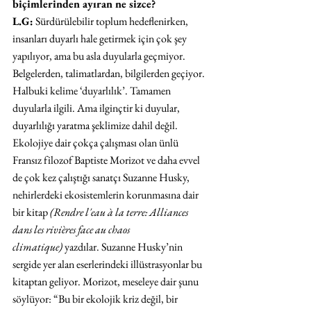
biçimlerinden ayıran ne sizce?
L.G:
 Sürdürülebilir toplum hedeflenirken, 
insanları duyarlı hale getirmek için çok şey 
yapılıyor, ama bu asla duyularla geçmiyor. 
Belgelerden, talimatlardan, bilgilerden geçiyor. 
Halbuki kelime ‘duyarlılık’. Tamamen 
duyularla ilgili. Ama ilginçtir ki duyular, 
duyarlılığı yaratma şeklimize dahil değil. 
Ekolojiye dair çokça çalışması olan ünlü 
Fransız filozof Baptiste Morizot ve daha evvel 
de çok kez çalıştığı sanatçı Suzanne Husky, 
nehirlerdeki ekosistemlerin korunmasına dair 
bir kitap 
(Rendre l'eau à la terre: Alliances 
dans les rivières face au chaos 
climatique)
 yazdılar. Suzanne Husky’nin 
sergide yer alan eserlerindeki illüstrasyonlar bu 
kitaptan geliyor. Morizot, meseleye dair şunu 
söylüyor: “Bu bir ekolojik kriz değil, bir 