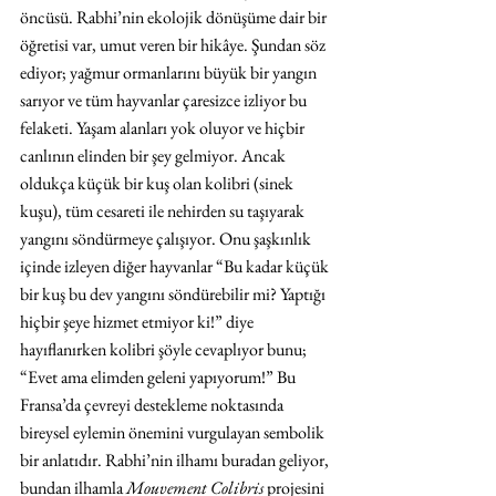
öncüsü. Rabhi’nin ekolojik dönüşüme dair bir 
öğretisi var, umut veren bir hikâye. Şundan söz 
ediyor; yağmur ormanlarını büyük bir yangın 
sarıyor ve tüm hayvanlar çaresizce izliyor bu 
felaketi. Yaşam alanları yok oluyor ve hiçbir 
canlının elinden bir şey gelmiyor. Ancak 
oldukça küçük bir kuş olan kolibri (sinek 
kuşu), tüm cesareti ile nehirden su taşıyarak 
yangını söndürmeye çalışıyor. Onu şaşkınlık 
içinde izleyen diğer hayvanlar “Bu kadar küçük 
bir kuş bu dev yangını söndürebilir mi? Yaptığı 
hiçbir şeye hizmet etmiyor ki!” diye 
hayıflanırken kolibri şöyle cevaplıyor bunu; 
“Evet ama elimden geleni yapıyorum!” Bu 
Fransa’da çevreyi destekleme noktasında 
bireysel eylemin önemini vurgulayan sembolik 
bir anlatıdır. Rabhi’nin ilhamı buradan geliyor, 
bundan ilhamla 
Mouvement Colibris
 projesini 