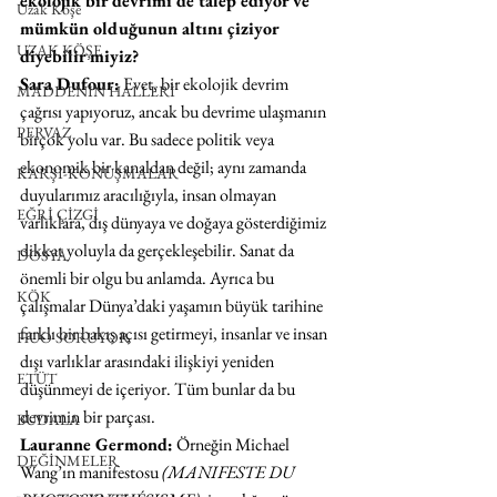
ekolojik bir devrimi de talep ediyor ve 
Uzak Köşe
mümkün olduğunun altını çiziyor 
UZAK KÖŞE
diyebilir miyiz?
Sara Dufour:
 Evet, bir ekolojik devrim 
MADDENİN HALLERİ
çağrısı yapıyoruz, ancak bu devrime ulaşmanın 
PERVAZ
birçok yolu var. Bu sadece politik veya 
ekonomik bir kanaldan değil; aynı zamanda 
KARŞI-KONUŞMALAR
duyularımız aracılığıyla, insan olmayan 
EĞRİ ÇİZGİ
varlıklara, dış dünyaya ve doğaya gösterdiğimiz 
dikkat yoluyla da gerçekleşebilir. Sanat da 
DOSYA
önemli bir olgu bu anlamda. Ayrıca bu 
KÖK
çalışmalar Dünya’daki yaşamın büyük tarihine 
farklı bir bakış açısı getirmeyi, insanlar ve insan 
HUO SORUYOR
dışı varlıklar arasındaki ilişkiyi yeniden 
ETÜT
düşünmeyi de içeriyor. Tüm bunlar da bu 
devrimin bir parçası.
BUDALA
Lauranne Germond:
 Örneğin Michael 
DEĞİNMELER
Wang’ın manifestosu 
(MANIFESTE DU 