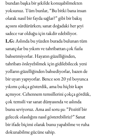
bundan başka bir şekilde konuşabilmekten 
yoksunuz. Tüm bunlar, “Bu bitki bana insan 
olarak nasıl bir fayda sağlar?” gibi bir bakış 
açısını sürdürürken; sanat doğadaki her şeyi 
sadece var olduğu için takdir edebiliyor.
L.G:
 Aslında bu yüzden burada bulunan tüm 
sanatçılar bu yıkım ve tahribattan çok fazla 
bahsetmiyorlar. Hayatın güzelliğinden, 
tahribatı önleyebilmek için gidilebilecek yeni 
yolların güzelliğinden bahsediyorlar, bazen de 
bir uyarı yapıyorlar. Bence son 20 yıl boyunca 
yıkımı çokça gösterdik, ama bu hiçbir kapı 
açmıyor. Cehennem temsillerini çokça gördük, 
çok temsili var sanat dünyasında ve aslında 
bunu seviyoruz. Ama asıl soru şu: “Pozitif bir 
gelecek olasılığını nasıl gösterebiliriz?” Sanat 
bir ifade biçimi olarak bunu yapabilme ve ruha 
dokunabilme gücüne sahip.