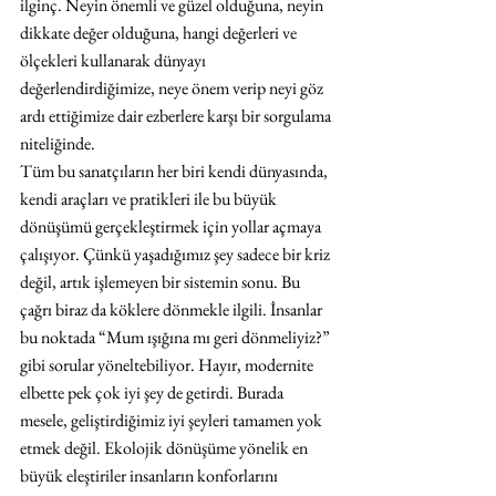
ilginç. Neyin önemli ve güzel olduğuna, neyin 
dikkate değer olduğuna, hangi değerleri ve 
ölçekleri kullanarak dünyayı 
değerlendirdiğimize, neye önem verip neyi göz 
ardı ettiğimize dair ezberlere karşı bir sorgulama 
niteliğinde.
Tüm bu sanatçıların her biri kendi dünyasında, 
kendi araçları ve pratikleri ile bu büyük 
dönüşümü gerçekleştirmek için yollar açmaya 
çalışıyor. Çünkü yaşadığımız şey sadece bir kriz 
değil, artık işlemeyen bir sistemin sonu. Bu 
çağrı biraz da köklere dönmekle ilgili. İnsanlar 
bu noktada “Mum ışığına mı geri dönmeliyiz?” 
gibi sorular yöneltebiliyor. Hayır, modernite 
elbette pek çok iyi şey de getirdi. Burada 
mesele, geliştirdiğimiz iyi şeyleri tamamen yok 
etmek değil. Ekolojik dönüşüme yönelik en 
büyük eleştiriler insanların konforlarını 