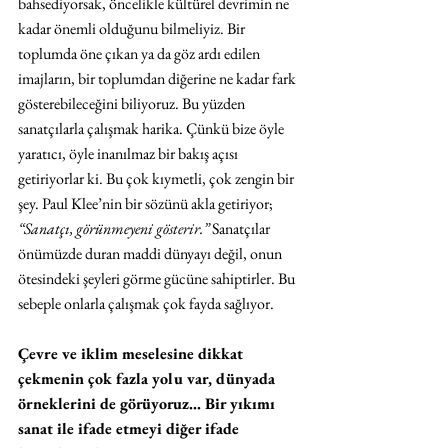
bahsediyorsak, öncelikle kültürel devrimin ne 
kadar önemli olduğunu bilmeliyiz. Bir 
toplumda öne çıkan ya da göz ardı edilen 
imajların, bir toplumdan diğerine ne kadar fark 
gösterebileceğini biliyoruz. Bu yüzden 
sanatçılarla çalışmak harika. Çünkü bize öyle 
yaratıcı, öyle inanılmaz bir bakış açısı 
getiriyorlar ki. Bu çok kıymetli, çok zengin bir 
şey. Paul Klee’nin bir sözünü akla getiriyor; 
“Sanatçı, görünmeyeni gösterir.”
 Sanatçılar 
önümüzde duran maddi dünyayı değil, onun 
ötesindeki şeyleri görme gücüne sahiptirler. Bu 
sebeple onlarla çalışmak çok fayda sağlıyor.
Çevre ve iklim meselesine dikkat 
çekmenin çok fazla yolu var, dünyada 
örneklerini de görüyoruz… Bir yıkımı 
sanat ile ifade etmeyi diğer ifade 