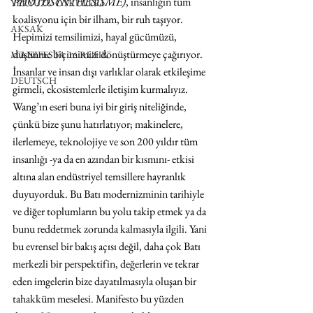
PHOTOSYNTHÉSISME)
, insanlığın tüm 
YERYÜZÜ ÖYKÜLERİ
koalisyonu için bir ilham, bir ruh taşıyor. 
AKSAK
Hepimizi temsilimizi, hayal gücümüzü, 
düşünme biçimimizi dönüştürmeye çağırıyor. 
MANIFESTA 16 RUHR
İnsanlar ve insan dışı varlıklar olarak etkileşime 
DEUTSCH
girmeli, ekosistemlerle iletişim kurmalıyız. 
Wang’ın eseri buna iyi bir giriş niteliğinde, 
çünkü bize şunu hatırlatıyor; makinelere, 
ilerlemeye, teknolojiye ve son 200 yıldır tüm 
insanlığı -ya da en azından bir kısmını- etkisi 
altına alan endüstriyel temsillere hayranlık 
duyuyorduk. Bu Batı modernizminin tarihiyle 
ve diğer toplumların bu yolu takip etmek ya da 
bunu reddetmek zorunda kalmasıyla ilgili. Yani 
bu evrensel bir bakış açısı değil, daha çok Batı 
merkezli bir perspektifin, değerlerin ve tekrar 
eden imgelerin bize dayatılmasıyla oluşan bir 
tahakküm meselesi. Manifesto bu yüzden 