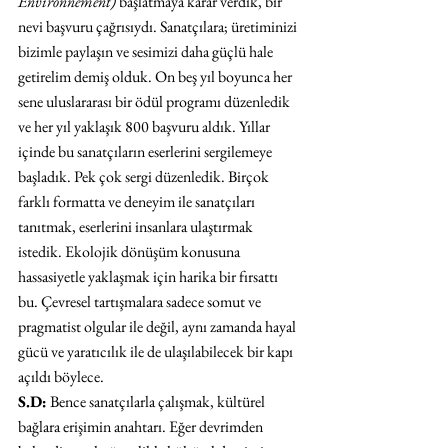
Environnement)
 başlatmaya karar verdik, bir 
nevi başvuru çağrısıydı. Sanatçılara; üretiminizi 
bizimle paylaşın ve sesimizi daha güçlü hale 
getirelim demiş olduk. On beş yıl boyunca her 
sene uluslararası bir ödül programı düzenledik 
ve her yıl yaklaşık 800 başvuru aldık. Yıllar 
içinde bu sanatçıların eserlerini sergilemeye 
başladık. Pek çok sergi düzenledik. Birçok 
farklı formatta ve deneyim ile sanatçıları 
tanıtmak, eserlerini insanlara ulaştırmak 
istedik. Ekolojik dönüşüm konusuna 
hassasiyetle yaklaşmak için harika bir fırsattı 
bu. Çevresel tartışmalara sadece somut ve 
pragmatist olgular ile değil, aynı zamanda hayal 
gücü ve yaratıcılık ile de ulaşılabilecek bir kapı 
açıldı böylece.
S.D:
 Bence sanatçılarla çalışmak, kültürel 
bağlara erişimin anahtarı. Eğer devrimden 