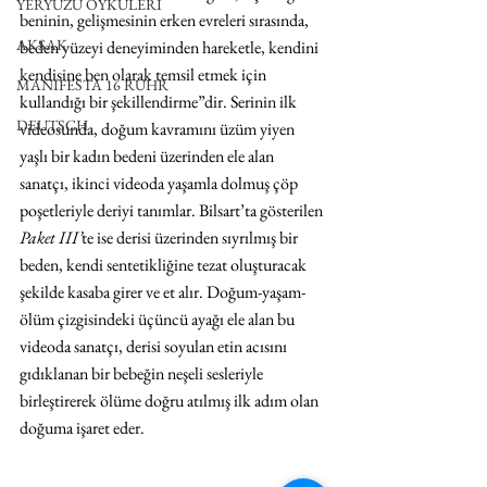
YERYÜZÜ ÖYKÜLERİ
beninin, gelişmesinin erken evreleri sırasında, 
AKSAK
beden yüzeyi deneyiminden hareketle, kendini 
kendisine ben olarak temsil etmek için 
MANIFESTA 16 RUHR
kullandığı bir şekillendirme”dir. Serinin ilk 
DEUTSCH
videosunda, doğum kavramını üzüm yiyen 
yaşlı bir kadın bedeni üzerinden ele alan 
sanatçı, ikinci videoda yaşamla dolmuş çöp 
poşetleriyle deriyi tanımlar. Bilsart’ta gösterilen 
Paket III’
te ise derisi üzerinden sıyrılmış bir 
beden, kendi sentetikliğine tezat oluşturacak 
şekilde kasaba girer ve et alır. Doğum-yaşam-
ölüm çizgisindeki üçüncü ayağı ele alan bu 
videoda sanatçı, derisi soyulan etin acısını 
gıdıklanan bir bebeğin neşeli sesleriyle 
birleştirerek ölüme doğru atılmış ilk adım olan 
doğuma işaret eder.