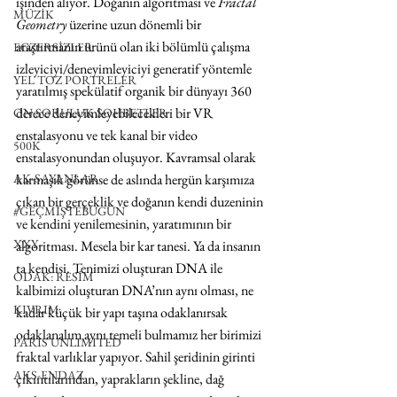
işinden alıyor. Doğanın algoritması ve 
Fractal 
MÜZİK
Geometry
 üzerine uzun dönemli bir 
araştırmanın ürünü olan iki bölümlü çalışma 
EGZERSİZLER
izleyiciyi/deneyimleyiciyi generatif yöntemle 
YEL TOZ PORTRELER
yaratılmış spekülatif organik bir dünyayı 360 
derece deneyimleyebilecekleri bir VR 
ON SORULUK SOHBETLER
enstalasyonu ve tek kanal bir video 
500K
enstalasyonundan oluşuyor. Kavramsal olarak 
AK-SAYANLAR
karmaşık görünse de aslında hergün karşımıza 
çıkan bir gerçeklik ve doğanın kendi duzeninin 
#GEÇMİŞTEBUGÜN
ve kendini yenilemesinin, yaratımının bir 
XXY
algoritması. Mesela bir kar tanesi. Ya da insanın 
ta kendisi. Tenimizi oluşturan DNA ile 
ODAK: RESİM
kalbimizi oluşturan DNA’nın aynı olması, ne 
KIVRIM
kadar küçük bir yapı taşına odaklanırsak 
odaklanalım aynı temeli bulmamız her birimizi 
PARIS UNLIMITED
fraktal varlıklar yapıyor. Sahil şeridinin girinti 
AKS-ENDAZ
çıkıntılarından, yaprakların şekline, dağ 