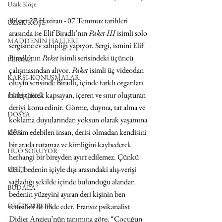
Uzak Köşe
Bilsart 27 Haziran - 07 Temmuz tarihleri 
UZAK KÖŞE
arasında ise Elif Biradlı’nın 
Paket III
 isimli solo 
MADDENİN HALLERİ
sergisine ev sahipliği yapıyor. Sergi, ismini Elif 
Biradlı’nın 
Paket
 isimli serisindeki üçüncü 
PERVAZ
çalışmasından alıyor. 
Paket
 isimli üç videodan 
KARŞI-KONUŞMALAR
oluşan serisinde Biradlı, içinde farklı organları 
birleştirerek kapsayan, içeren ve sınır oluşturan 
EĞRİ ÇİZGİ
deriyi konu edinir. Görme, duyma, tat alma ve 
DOSYA
koklama duyularından yoksun olarak yaşamına 
devam edebilen insan, derisi olmadan kendisini 
KÖK
bir arada tutamaz ve kimliğini kaybederek 
HUO SORUYOR
herhangi bir bireyden ayırt edilemez. Çünkü 
deri, bedenin içiyle dışı arasındaki alış-verişi 
ETÜT
sağladığı şekilde içinde bulunduğu alandan 
BUDALA
bedenin yüzeyini ayıran deri kişinin ben 
temsilini de ifade eder. Fransız psikanalist 
DEĞİNMELER
Didier Anzieu’nün tanımına göre; “Çocuğun 