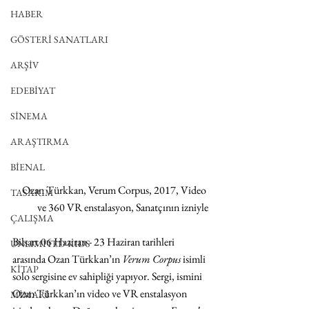
HABER
GÖSTERİ SANATLARI
ARŞİV
EDEBİYAT
SİNEMA
ARAŞTIRMA
BİENAL
Ozan Türkkan, Verum Corpus, 2017, Video 
TASARIM
ve 360 VR enstalasyon, Sanatçının izniyle
ÇALIŞMA
Bilsart 06 Haziran - 23 Haziran tarihleri 
UNLIMITED KIDS
arasında Ozan Türkkan’ın 
Verum Corpus
 isimli 
KİTAP
solo sergisine ev sahipliği yapıyor. Sergi, ismini 
Ozan Türkkan’ın video ve VR enstalasyon 
MİMARİ