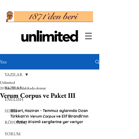
Yazı
YAZILAR
Unlimited
YAZILAR
20 Haz 2018
2 dakikada okunur
Verum Corpus ve Paket III
ENGLISH
SERGİ
Bilsart, Haziran - Temmuz aylarında Ozan 
Türkkan'ın 
Verum Corpus
 ve Elif Birandlı'nın 
RÖPORTAJ
Paket III
 isimli sergilerine yer veriyor
YORUM