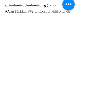
#artunlimited
#unlimitedrag
#Bilsart
#OzanTürkkan
#VerumCorpus
#ElifBirandlı
#PaketIII
#FractalGeometry
#DidierAnzieu
SERGİ
HABER
Hepsini Gör
İlgili Yazılar