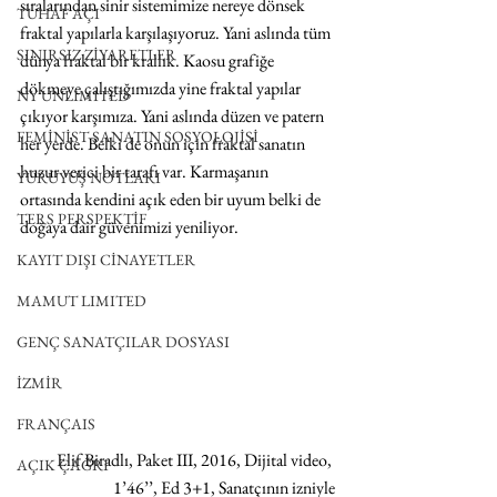
sıralarından sinir sistemimize nereye dönsek 
TUHAF AÇI
fraktal yapılarla karşılaşıyoruz. Yani aslında tüm 
SINIRSIZ ZİYARETLER
dünya fraktal bir krallık. Kaosu grafiğe 
dökmeye çalıştığımızda yine fraktal yapılar 
NY UNLIMITED
çıkıyor karşımıza. Yani aslında düzen ve patern 
FEMİNİST SANATIN SOSYOLOJİSİ
her yerde. Belki de onun için fraktal sanatın 
huzur verici bir tarafı var. Karmaşanın 
YÜRÜYÜŞ NOTLARI
ortasında kendini açık eden bir uyum belki de 
TERS PERSPEKTİF
doğaya dair güvenimizi yeniliyor. 
KAYIT DIŞI CİNAYETLER
MAMUT LIMITED
GENÇ SANATÇILAR DOSYASI
İZMİR
FRANÇAIS
Elif Biradlı, Paket III, 2016, Dijital video, 
AÇIK ÇAĞRI
1’46’’, Ed 3+1, Sanatçının izniyle