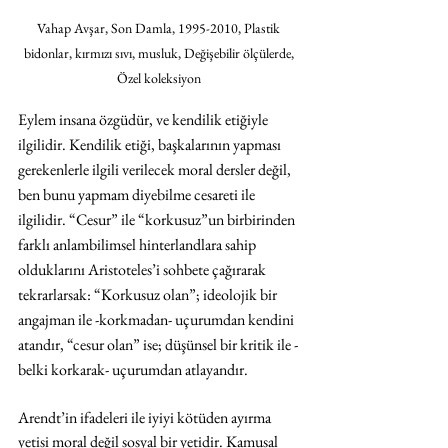
Vahap Avşar, Son Damla, 1995-2010, Plastik 
bidonlar, kırmızı sıvı, musluk, Değişebilir ölçülerde, 
Özel koleksiyon 
Eylem insana özgüdür, ve kendilik etiğiyle 
ilgilidir. Kendilik etiği, başkalarının yapması 
gerekenlerle ilgili verilecek moral dersler değil, 
ben bunu yapmam diyebilme cesareti ile 
ilgilidir. “Cesur” ile “korkusuz”un birbirinden 
farklı anlambilimsel hinterlandlara sahip 
olduklarını Aristoteles’i sohbete çağırarak 
tekrarlarsak: “Korkusuz olan”; ideolojik bir 
angajman ile -korkmadan- uçurumdan kendini 
atandır, “cesur olan” ise; düşünsel bir kritik ile -
belki korkarak- uçurumdan atlayandır.
Arendt’in ifadeleri ile iyiyi kötüden ayırma 
yetisi moral değil sosyal bir yetidir. Kamusal 