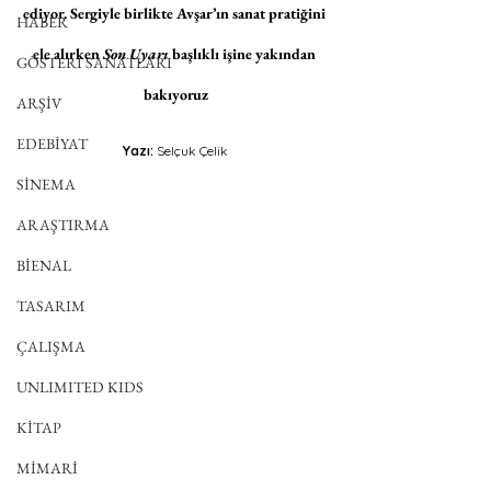
ediyor. Sergiyle birlikte Avşar’ın sanat pratiğini 
HABER
ele alırken 
Son Uyarı
 başlıklı işine yakından 
GÖSTERİ SANATLARI
bakıyoruz
ARŞİV
EDEBİYAT
Yazı: 
Selçuk Çelik
SİNEMA
ARAŞTIRMA
BİENAL
TASARIM
ÇALIŞMA
UNLIMITED KIDS
KİTAP
MİMARİ