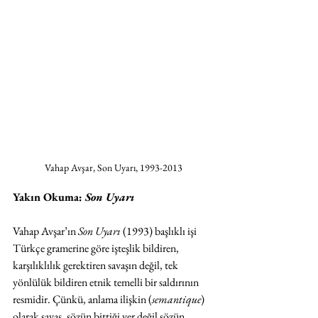
Vahap Avşar, Son Uyarı, 1993-2013
Yakın Okuma: 
Son Uyarı
Vahap Avşar’ın 
Son Uyarı 
(1993) başlıklı işi 
Türkçe gramerine göre işteşlik bildiren, 
karşılıklılık gerektiren savaşın değil, tek 
yönlülük bildiren etnik temelli bir saldırının 
resmidir. Çünkü, anlama ilişkin (
semantique
) 
olarak savaş, sözün bittiği yer değil sözün 