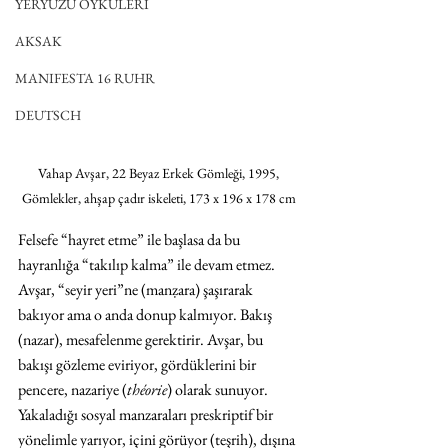
YERYÜZÜ ÖYKÜLERİ
AKSAK
MANIFESTA 16 RUHR
DEUTSCH
Vahap Avşar, 22 Beyaz Erkek Gömleği, 1995, 
Gömlekler, ahşap çadır iskeleti, 173 x 196 x 178 cm 
Felsefe “hayret etme” ile başlasa da bu 
hayranlığa “takılıp kalma” ile devam etmez. 
Avşar, “seyir yeri”ne (manẓara) şaşırarak 
bakıyor ama o anda donup kalmıyor. Bakış 
(nazar), mesafelenme gerektirir. Avşar, bu 
bakışı gözleme eviriyor, gördüklerini bir 
pencere, nazariye (
théorie
) olarak sunuyor. 
Yakaladığı sosyal manzaraları preskriptif bir 
yönelimle yarıyor, içini görüyor (teşrih), dışına 