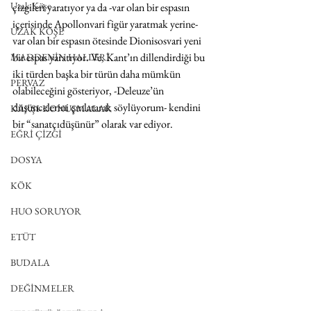
Uzak Köşe
çizgileri yaratıyor ya da -var olan bir espasın 
içerisinde Apollonvari figür yaratmak yerine- 
UZAK KÖŞE
var olan bir espasın ötesinde Dionisosvari yeni 
bir espas yaratıyor. Ve, Kant’ın dillendirdiği bu 
MADDENİN HALLERİ
iki türden başka bir türün daha mümkün 
PERVAZ
olabileceğini gösteriyor, -Deleuze’ün 
düşüncelerini çınlatarak söylüyorum- kendini 
KARŞI-KONUŞMALAR
bir “sanatçıdüşünür” olarak var ediyor.
EĞRİ ÇİZGİ
DOSYA
KÖK
HUO SORUYOR
ETÜT
BUDALA
DEĞİNMELER