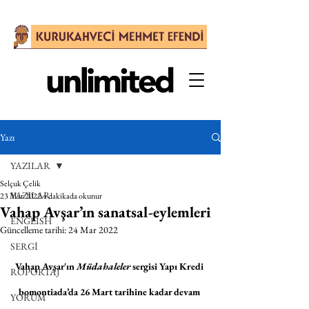
Yazı
YAZILAR
Selçuk Çelik
YAZILAR
23 Mar 2022
4 dakikada okunur
Vahap Avşar’ın sanatsal-eylemleri
ENGLISH
Güncelleme tarihi:
24 Mar 2022
SERGİ
Vahap Avşar'ın 
Müdahaleler
 sergisi Yapı Kredi 
RÖPORTAJ
bomontiada’da 26 Mart tarihine kadar devam 
YORUM