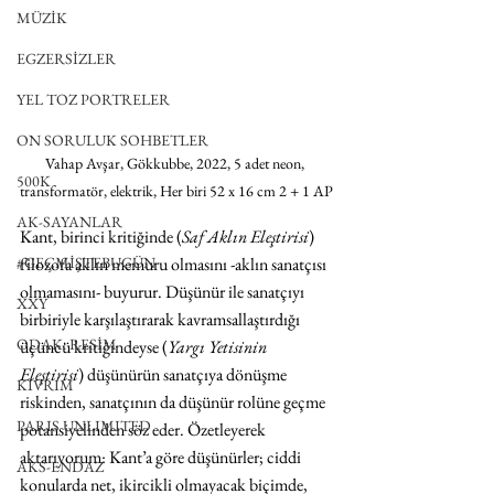
MÜZİK
EGZERSİZLER
YEL TOZ PORTRELER
ON SORULUK SOHBETLER
Vahap Avşar, Gökkubbe, 2022, 5 adet neon, 
500K
transformatör, elektrik, Her biri 52 x 16 cm 2 + 1 AP
AK-SAYANLAR
Kant, birinci kritiğinde (
Saf Aklın Eleştirisi
) 
filozofa aklın memuru olmasını -aklın sanatçısı 
#GEÇMİŞTEBUGÜN
olmamasını- buyurur. Düşünür ile sanatçıyı 
XXY
birbiriyle karşılaştırarak kavramsallaştırdığı 
ODAK: RESİM
üçüncü kritiğindeyse (
Yargı Yetisinin 
Eleştirisi
) düşünürün sanatçıya dönüşme 
KIVRIM
riskinden, sanatçının da düşünür rolüne geçme 
PARIS UNLIMITED
potansiyelinden söz eder. Özetleyerek 
aktarıyorum: Kant’a göre düşünürler; ciddi 
AKS-ENDAZ
konularda net, ikircikli olmayacak biçimde, 