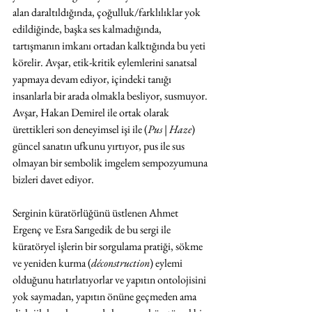
alan daraltıldığında, çoğulluk/farklılıklar yok 
edildiğinde, başka ses kalmadığında, 
tartışmanın imkanı ortadan kalktığında bu yeti 
körelir. Avşar, etik-kritik eylemlerini sanatsal 
yapmaya devam ediyor, içindeki tanığı 
insanlarla bir arada olmakla besliyor, susmuyor. 
Avşar, Hakan Demirel ile ortak olarak 
ürettikleri son deneyimsel işi ile (
Pus | Haze
) 
güncel sanatın ufkunu yırtıyor, pus ile sus 
olmayan bir sembolik imgelem sempozyumuna 
bizleri davet ediyor. 
Serginin küratörlüğünü üstlenen Ahmet 
Ergenç ve Esra Sarıgedik de bu sergi ile 
küratöryel işlerin bir sorgulama pratiği, sökme 
ve yeniden kurma (
déconstruction
) eylemi 
olduğunu hatırlatıyorlar ve yapıtın ontolojisini 
yok saymadan, yapıtın önüne geçmeden ama 