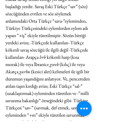
başladığı yerdir. Savaş Eski Türkçe “sav” (söz) 
sözcüğünden evrilen ve söz söylemek 
anlamındaki Orta Türkçe “sava-”eyleminden, 
Türkiye Türkçesindeki eylemlerden eylem adı 
yapan “+iş” ekiyle türetilmiştir. Sözün bittiği 
yerdeki avize; -Türkçede kullanılan- Türkçe 
kökenli savaş sözcüğü ile ilgili değil -Türkçede 
kullanılan- Arapça
 hrb
 kökenli harp (kısa 
mızrak) ile veya İbranice 
χəreb
 (kılıç) ile veya 
Akatça 
χarbu
 (kesici alet) kelimeleri ile igili bir 
durumun yaşandığını anlatıyor. Ve, pencereden 
atılan taşın kırdığı avize; Eski Türkçe “sal-” 
(uzaklaştırmak) eyleminden türetilen ve -”milli 
savunma bakanlığı” örneğindeki gibi- Türkiye 
Türkçesi “sav-” (savmak, def etmek, savul-) 
eyleminden “+ın” ekiyle türetilen savunmak 
sözcüğü ile ilgili bir durumun yaşandığını 
anlatıyor. Pencereden atılan taşın kırdığı avize, 