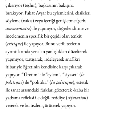
çıkarıyor (teşhir), başkasının bakışına 
bırakıyor. Fakat Avşar bu eylemlerini, eksikleri 
söyleme (nakıs) veya içeriği genişletme (şerh; 
commentaire
) ile yapmıyor, değerlendirme ve 
incelemenin spesifik bir çeşidi olan tenkit 
(
critique
) ile yapıyor. Bunu verili tezlerin 
ayrıntılarında yer alan yanlışlıkları düzelterek 
yapmıyor, tartışarak, irdeleyerek anafikri 
itibariyle öğretinin kendisine karşı çıkarak 
yapıyor. “Üretim” ile “eylem”, “siyaset” (
le 
politique
) ile “politika” (
la politique
), estetik 
ile sanat arasındaki farkları gözeterek -kaba bir 
yadsıma refleksi ile değil- reddiye (
réfutation
) 
vererek ve bu tezleri çürüterek yapıyor.