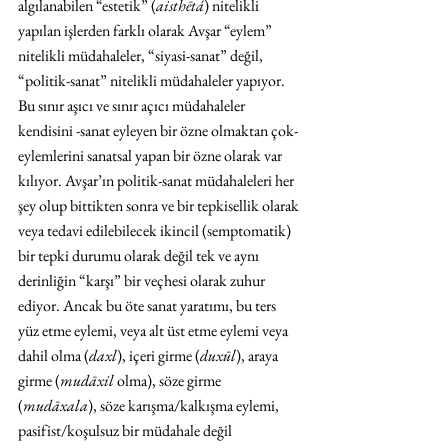
algılanabilen “estetik” (
aisthētá
) nitelikli 
yapılan işlerden farklı olarak Avşar “eylem” 
nitelikli müdahaleler, “siyasi-sanat” değil, 
“politik-sanat” nitelikli müdahaleler yapıyor. 
Bu sınır aşıcı ve sınır açıcı müdahaleler 
kendisini -sanat eyleyen bir özne olmaktan çok- 
eylemlerini sanatsal yapan bir özne olarak var 
kılıyor. Avşar’ın politik-sanat müdahaleleri her 
şey olup bittikten sonra ve bir tepkisellik olarak 
veya tedavi edilebilecek ikincil (semptomatik) 
bir tepki durumu olarak değil tek ve aynı 
derinliğin “karşı” bir veçhesi olarak zuhur 
ediyor. Ancak bu öte sanat yaratımı, bu ters 
yüz etme eylemi, veya alt üst etme eylemi veya 
dahil olma (
daxl
), içeri girme (
duxūl
), araya 
girme (
mudāxil
 olma), söze girme 
(
mudāxala
), söze karışma/kalkışma eylemi, 
pasifist/koşulsuz bir müdahale değil 