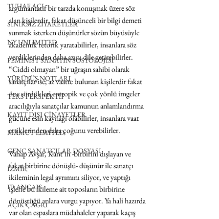
TUHAF AÇI
argümantatif bir tarzda konuşmak üzere söz 
alan kişilerdir, fakat düşünceli bir bilgi demeti 
SINIRSIZ ZİYARETLER
sunmak isterken düşünürler sözün büyüsüyle 
NY UNLIMITED
akademik retorik yaratabilirler, insanlara söz 
verdiklerinden daha azını dile getirebilirler. 
FEMİNİST SANATIN SOSYOLOJİSİ
“Ciddi olmayan” bir uğraşın sahibi olarak 
YÜRÜYÜŞ NOTLARI
sanatçılar ise; az vaatte bulunan kişilerdir fakat 
öne sürdükleri entropik ve çok yönlü imgeler 
TERS PERSPEKTİF
aracılığıyla sanatçılar kamunun anlamlandırma 
KAYIT DIŞI CİNAYETLER
gücüne esin kaynağı olabilirler, insanlara vaat 
ettiklerinden daha çoğunu verebilirler. 
MAMUT LIMITED
GENÇ SANATÇILAR DOSYASI
Vahap Avşar, Kant’ın -birbirini dışlayan ve 
fakat birbirine dönüşlü- düşünür ile sanatçı 
İZMİR
ikileminin legal ayrımını siliyor, ve yaptığı 
FRANÇAIS
işlerle bu ikileme ait toposların birbirine 
dönüştüğü anlara vurgu yapıyor. Ya hali hazırda 
AÇIK ÇAĞRI
var olan espaslara müdahaleler yaparak kaçış 