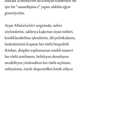
dialojik korelasyonu da koruyan küratöryel bir 
işin bir “sanatdüşünce” yapıtı olabileceğini 
gösteriyorlar.
Avşar 
Müdahaleler
 sergisinde; nefret 
söylemlerini, saldırıya kışkırtan siyasi mitleri, 
kimliklendirilme işlemlerini, dil politikalarını, 
bedenlerimizi kuşatan her türlü biopolitik 
iktidarı, disiplin toplumunun maddi-manevi 
her türlü tertibatını, belirleyen denetleyen 
modelleyen yönlendiren her türlü teçhizatı, 
militarizmi, özetle dispositifleri kritik ediyor.