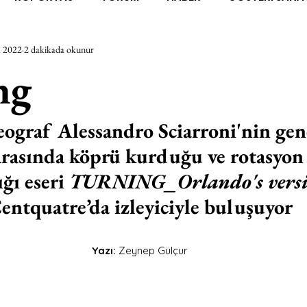
 2022
2 dakikada okunur
RAŞTIRMA
BİENAL
TASARIM
ÇALIŞMA
UNL
ng
SİZLER
YEL TOZ PORTRELER
ON SORULUK SOHBETL
eograf Alessandro Sciarroni'nin gen
arasında köprü kurduğu ve rotasyon 
TEBUGÜN
XXY
ODAK: RESİM
KIVRIM
PARIS
ğı eseri 
TURNING_Orlando's vers
entquatre’da izleyiciyle buluşuyor
SINIRSIZ ZİYARETLER
Yazı:
 Zeynep Gülçur