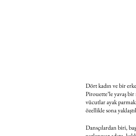
Dört kadın ve bir erke
Pirouette’le yavaş bir 
vücutlar ayak parmak
özellikle sona yaklaştı
Dansçılardan biri, ba
zorlanıyor adeta, kalı