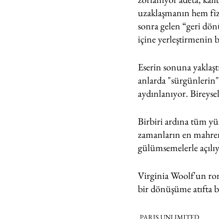
uzaklaşmanın hem fizi
sonra gelen “geri dön
içine yerleştirmenin b
Eserin sonuna yaklaştı
anlarda "sürgünlerin"
aydınlanıyor. Bireyse
Birbiri ardına tüm yü
zamanların en mahrem
gülümsemelerle açılı
Virginia Woolf'un ro
bir dönüşüme atıfta 
PARIS UNLIMITED