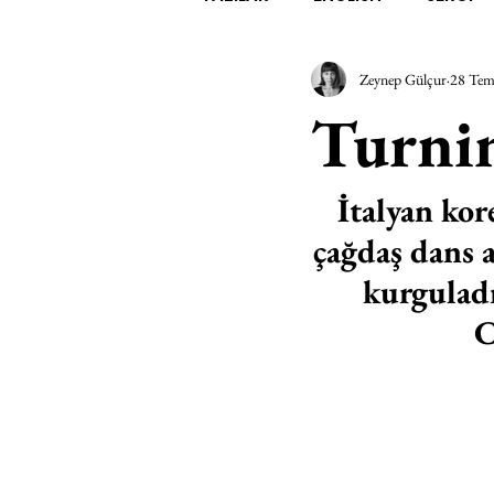
Zeynep Gülçur
28 Tem
EDEBİYAT
SİNEMA
A
Turni
MİMARİ
MÜZİK
EGZER
İtalyan kor
çağdaş dans 
AK-SAYANLAR
#GEÇMİŞ
kurguladı
C
AKS-ENDAZ
TUHAF AÇI