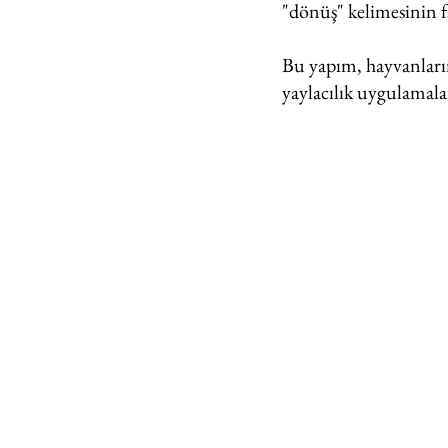
"dönüş" kelimesinin fa
Bu yapım, hayvanların
yaylacılık uygulamalar