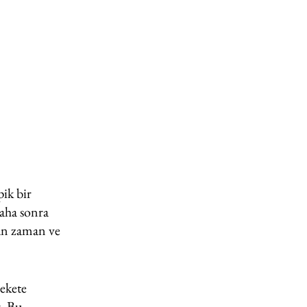
ik bir 
Daha sonra 
an zaman ve 
ekete 
r. Bu 