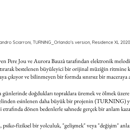
andro Sciarroni, TURNING_Orlando's version, Residence XL 202
yen Pere Jou ve Aurora Bauzà tarafından elektronik melodil
ıştırarak bestelenen büyüleyici bir orijinal müziğin ritmine k
aya çıkıyor ve bilinmeyen bir formda sınırsız bir maceraya a
on günlerinde doğdukları topraklara üremek ve ölmek üzere
elinden esinlenen daha büyük bir projenin (TURNING) ye
 etrafında dönen bedenlerle sahnede gerçek bir anlam kaz
 psiko-fiziksel bir yolculuk, "gelişmek" veya "değişim" anl