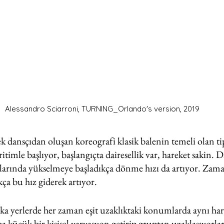
Alessandro Sciarroni, TURNING_Orlando's version, 2019
k dansçıdan oluşan koreografi klasik balenin temeli olan tip
ritimle başlıyor, başlangıçta dairesellik var, hareket sakin. 
larında yükselmeye başladıkça dönme hızı da artıyor. Zam
kça bu hız giderek artıyor.
şka yerlerde her zaman eşit uzaklıktaki konumlarda aynı har
ba küçük bir kişisel varyasyon getirip gruptan uzaklaşıyorla