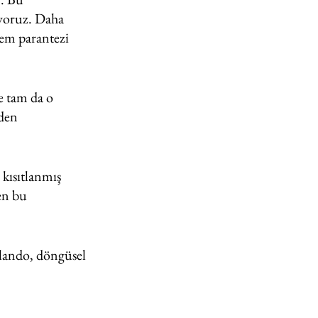
yoruz. Daha 
em parantezi 
e tam da o 
den 
kısıtlanmış 
en bu 
lando, döngüsel 