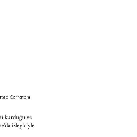
tteo Carratoni
rü kurduğu ve 
’da izleyiciyle 