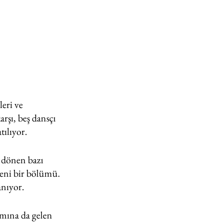
0
eri ve 
arşı, beş dansçı 
tılıyor.
 dönen bazı 
ni bir bölümü. 
anıyor.
amına da gelen 