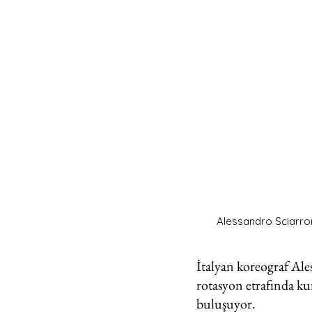
Alessandro Sciarron
İtalyan koreograf Ale
rotasyon etrafında kur
buluşuyor.