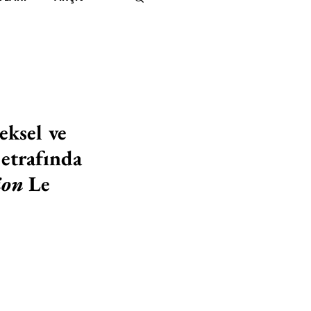
IMITED KIDS
KİTAP
ER
500K
eksel ve 
etrafında 
 UNLIMITED
ion
 Le 