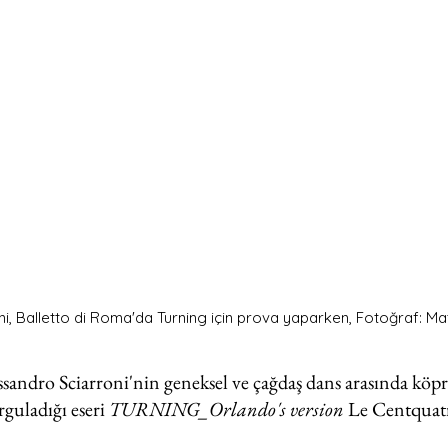
i, Balletto di Roma'da Turning için prova yaparken, Fotoğraf: Ma
ssandro Sciarroni'nin geneksel ve çağdaş dans arasında köp
guladığı eseri 
TURNING_Orlando's version
 Le Centquatre