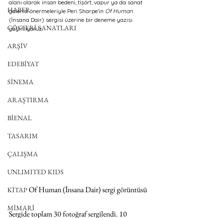
alanı olarak insan bedeni, tişört, vapur ya da sanat 
HABER
galerisi önermeleriyle Peri Sharpe’in 
Of Human
(İnsana Dair) sergisi üzerine bir deneme yazısı 
GÖSTERİ SANATLARI
yayınlıyoruz.
ARŞİV
EDEBİYAT
SİNEMA
ARAŞTIRMA
BİENAL
TASARIM
ÇALIŞMA
UNLIMITED KIDS
Of Human (İnsana Dair) sergi görüntüsü
KİTAP
MİMARİ
Sergide toplam 30 fotoğraf sergilendi. 10 