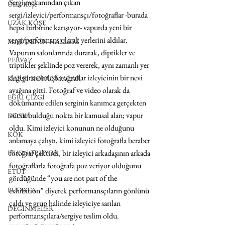
Sergi mekanından çıkan 
Uzak Köşe
sergi/izleyici/performansçı/fotoğraflar -burada 
UZAK KÖŞE
hepsi birbirine karışıyor- vapurda yeni bir 
sergi/performans olarak yerlerini aldılar. 
MADDENİN HALLERİ
Vapurun salonlarında durarak, diptikler ve 
PERVAZ
triptikler şeklinde poz vererek, aynı zamanlı yer 
değiştirmelerle fotoğraflar izleyicinin bir nevi 
KARŞI-KONUŞMALAR
ayağına gitti. Fotoğraf ve video olarak da 
EĞRİ ÇİZGİ
dökümante edilen serginin kanımca gerçekten 
vücut bulduğu nokta bir kamusal alan; vapur 
DOSYA
oldu. Kimi izleyici konunun ne olduğunu 
KÖK
anlamaya çalıştı, kimi izleyici fotoğrafla beraber 
fotoğraf çektirdi, bir izleyici arkadaşının arkada 
HUO SORUYOR
fotoğraflarla fotoğrafa poz veriyor olduğunu 
ETÜT
gördüğünde “you are not part of the 
BUDALA
exhibition” diyerek performansçıların gönlünü 
çaldı ve grup halinde izleyiciye sarılan 
DEĞİNMELER
performansçılara/sergiye teslim oldu. 