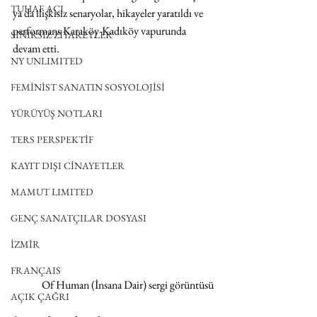
TUHAF AÇI
ya da ilişkisiz senaryolar, hikayeler yaratıldı ve 
performans Karaköy-Kadıköy vapurunda 
SINIRSIZ ZİYARETLER
devam etti.
NY UNLIMITED
FEMİNİST SANATIN SOSYOLOJİSİ
YÜRÜYÜŞ NOTLARI
TERS PERSPEKTİF
KAYIT DIŞI CİNAYETLER
MAMUT LIMITED
GENÇ SANATÇILAR DOSYASI
İZMİR
FRANÇAIS
Of Human (İnsana Dair) sergi görüntüsü
AÇIK ÇAĞRI