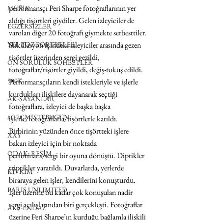
performansçı Peri Sharpe fotoğraflarının yer 
MÜZİK
aldığı tişörtleri giydiler. Gelen izleyiciler de 
EGZERSİZLER
varolan diğer 20 fotoğrafı giymekte serbesttiler. 
YEL TOZ PORTRELER
Sirkülasyon içindeki izleyiciler arasında gezen 
tişörtler üzerinden sergi gezildi, 
ON SORULUK SOHBETLER
fotoğraflar/tişörtler giyildi, değiş-tokuş edildi. 
500K
Performansçıların kendi istekleriyle ve işlerle 
kurdukları ilişkilere dayanarak seçtiği 
AK-SAYANLAR
fotoğraflara, izleyici de başka başka 
#GEÇMİŞTEBUGÜN
işlerle/fotoğraflarla/tişörtlerle katıldı. 
Birbirinin yüzünden önce tişörtteki işlere 
XXY
bakan izleyici için bir noktada 
ODAK: RESİM
performans/sergi bir oyuna dönüştü. Diptikler 
triptikler yaratıldı. Duvarlarda, yerlerde 
KIVRIM
biraraya gelen işler, kendilerini konuşturdu. 
PARIS UNLIMITED
İşler üzerine bu kadar çok konuşulan nadir 
sergi açılışlarından biri gerçekleşti. Fotoğraflar 
AKS-ENDAZ
üzerine Peri Sharpe’ın kurduğu bağlamla ilişkili 