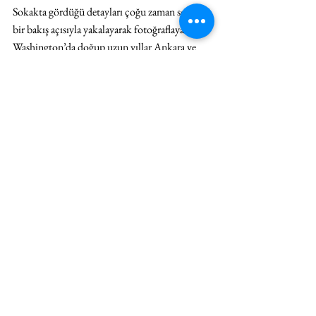
Sokakta gördüğü detayları çoğu zaman soyut 
bir bakış açısıyla yakalayarak fotoğraflayan, 
Washington’da doğup uzun yıllar Ankara ve 
Istanbul’da yaşadıktan sonra tekrar New York’a 
dönen Peri Sharpe’ın performatif sergisi İnsana 
Dair / Of Human sergisinin titreşimleri devam 
edecek. Bu ilk performans başlangıçtı. Bakalım 
devamı nasıl gelecek…