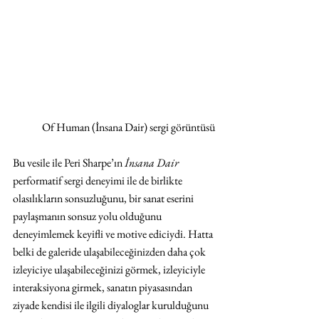
Of Human (İnsana Dair) sergi görüntüsü
Bu vesile ile Peri Sharpe’ın 
İnsana Dair
performatif sergi deneyimi ile de birlikte 
olasılıkların sonsuzluğunu, bir sanat eserini 
paylaşmanın sonsuz yolu olduğunu 
deneyimlemek keyifli ve motive ediciydi. Hatta 
belki de galeride ulaşabileceğinizden daha çok 
izleyiciye ulaşabileceğinizi görmek, izleyiciyle 
interaksiyona girmek, sanatın piyasasından 
ziyade kendisi ile ilgili diyaloglar kurulduğunu 