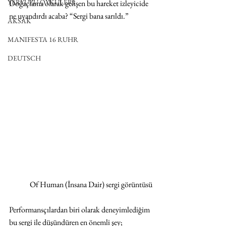
YERYÜZÜ ÖYKÜLERİ
Doğaçlama olarak gelişen bu hareket izleyicide 
ne uyandırdı acaba? “Sergi bana sarıldı.”
AKSAK
MANIFESTA 16 RUHR
DEUTSCH
Of Human (İnsana Dair) sergi görüntüsü
Performansçılardan biri olarak deneyimlediğim 
bu sergi ile düşündüren en önemli şey; 