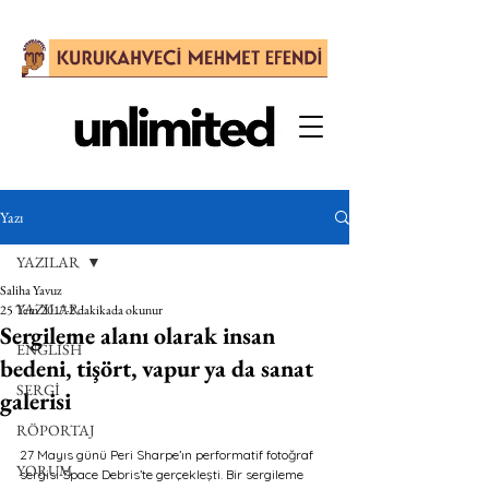
Yazı
YAZILAR
Saliha Yavuz
YAZILAR
25 Tem 2017
2 dakikada okunur
Sergileme alanı olarak insan
ENGLISH
bedeni, tişört, vapur ya da sanat
SERGİ
galerisi
RÖPORTAJ
27 Mayıs günü Peri Sharpe’ın performatif fotoğraf 
YORUM
sergisi Space Debris’te gerçekleşti. Bir sergileme 