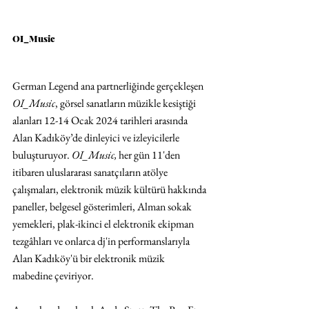
OI_Music
German Legend ana partnerliğinde gerçekleşen 
OI_Music
, görsel sanatların müzikle kesiştiği 
alanları 12-14 Ocak 2024 tarihleri arasında 
Alan Kadıköy’de dinleyici ve izleyicilerle 
buluşturuyor. 
OI_Music, 
her gün 11'den 
itibaren uluslararası sanatçıların atölye 
çalışmaları, elektronik müzik kültürü hakkında 
paneller, belgesel gösterimleri, Alman sokak 
yemekleri, plak-ikinci el elektronik ekipman 
tezgâhları ve onlarca dj'in performanslarıyla 
Alan Kadıköy'ü bir elektronik müzik 
mabedine çeviriyor. 