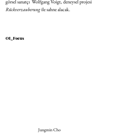
görsel sanatçı  Wolfgang Voigt,
deneysel projesi 
Rückverzauberung
 ile sahne alacak.
OI_Focus
Jungmin Cho