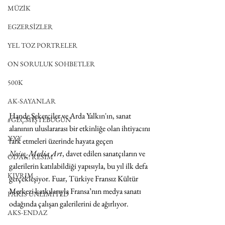
MÜZİK
EGZERSİZLER
YEL TOZ PORTRELER
ON SORULUK SOHBETLER
500K
AK-SAYANLAR
Hande Şekerciler ve Arda Yalkın'ın, sanat 
#GEÇMİŞTEBUGÜN
alanının uluslararası bir etkinliğe olan ihtiyacını 
XXY
fark etmeleri üzerinde hayata geçen 
Noise_Media Art
, davet edilen sanatçıların ve 
ODAK: RESİM
galerilerin katılabildiği yapısıyla, bu yıl ilk defa  
KIVRIM
gerçekleşiyor. Fuar, Türkiye Fransız Kültür 
Merkezi katkılarıyla Fransa’nın medya sanatı 
PARIS UNLIMITED
odağında çalışan galerilerini de ağırlıyor.
AKS-ENDAZ