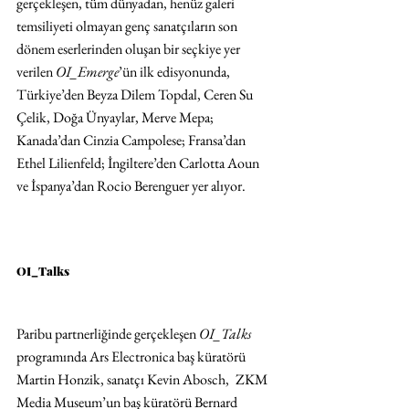
gerçekleşen, tüm dünyadan, henüz galeri 
temsiliyeti olmayan genç sanatçıların son 
dönem eserlerinden oluşan bir seçkiye yer 
verilen 
OI_Emerge
’ün ilk edisyonunda, 
Türkiye’den Beyza Dilem Topdal, Ceren Su 
Çelik, Doğa Ünyaylar, Merve Mepa; 
Kanada’dan Cinzia Campolese; Fransa’dan 
Ethel Lilienfeld; İngiltere’den Carlotta Aoun 
ve İspanya’dan Rocio Berenguer yer alıyor.
OI_Talks
Paribu partnerliğinde gerçekleşen 
OI_Talks
programında Ars Electronica baş küratörü 
Martin Honzik, sanatçı Kevin Abosch,
 ZKM 
Media Museum’un baş küratörü Bernard 