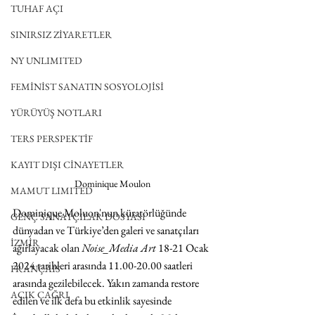
TUHAF AÇI
SINIRSIZ ZİYARETLER
NY UNLIMITED
FEMİNİST SANATIN SOSYOLOJİSİ
YÜRÜYÜŞ NOTLARI
TERS PERSPEKTİF
KAYIT DIŞI CİNAYETLER
Dominique Moulon
MAMUT LIMITED
Dominique Moluon'nun küratörlüğünde 
GENÇ SANATÇILAR DOSYASI
dünyadan ve Türkiye’den galeri ve sanatçıları 
İZMİR
ağırlayacak olan 
Noise_Media Art
 18-21 Ocak 
2024 tarihleri arasında 11.00-20.00 saatleri 
FRANÇAIS
arasında gezilebilecek. Yakın zamanda restore 
AÇIK ÇAĞRI
edilen ve ilk defa bu etkinlik sayesinde 