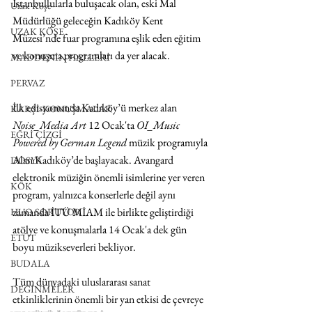
İstanbullularla buluşacak olan, eski Mal 
Uzak Köşe
Müdürlüğü geleceğin Kadıköy Kent 
UZAK KÖŞE
Müzesi’nde fuar programına eşlik eden eğitim 
ve konuşma programları da yer alacak.
MADDENİN HALLERİ
PERVAZ
İlk edisyonunda Kadıköy’ü merkez alan 
KARŞI-KONUŞMALAR
Noise_Media Art
 12 Ocak'ta 
OI_Music 
EĞRİ ÇİZGİ
Powered by German Legend
 müzik programıyla 
Alan Kadıköy’de başlayacak. Avangard 
DOSYA
elektronik müziğin önemli isimlerine yer veren 
KÖK
program, yalnızca konserlerle değil aynı 
zamanda İTÜ MİAM ile birlikte geliştirdiği 
HUO SORUYOR
atölye ve konuşmalarla 14 Ocak'a dek gün 
ETÜT
boyu müzikseverleri bekliyor.
BUDALA
Tüm dünyadaki uluslararası sanat 
DEĞİNMELER
etkinliklerinin önemli bir yan etkisi de çevreye 