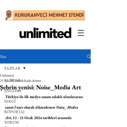
Yazı
YAZILAR
Unlimited
YAZILAR
25 Ara 2023
4 dakikada okunur
Şehrin yenisi: Noise_Media Art
ENGLISH
Türkiye'de ilk medya sanatı odaklı uluslararası 
SERGİ
sanat fuarı olarak düzenlenen 
Noise_Media 
RÖPORTAJ
Art
, 12 - 21 Ocak 2024 tarihleri arasında 
YORUM