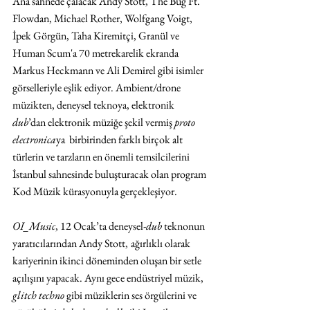
Ana sahnede çalacak Andy Stott, The Bug Ft. 
Flowdan, Michael Rother, Wolfgang Voigt, 
İpek Görgün, Taha Kiremitçi, Granül ve 
Human Scum'a 70 metrekarelik ekranda 
Markus Heckmann ve Ali Demirel gibi isimler 
görselleriyle eşlik ediyor. Ambient/drone 
müzikten, deneysel teknoya, elektronik 
dub
’dan elektronik müziğe şekil vermiş 
proto 
electronica
ya  birbirinden farklı birçok alt 
türlerin ve tarzların en önemli temsilcilerini 
İstanbul sahnesinde buluşturacak olan program 
Kod Müzik kürasyonuyla gerçekleşiyor.
OI_Music
, 12 Ocak’ta deneysel-
dub
 teknonun 
yaratıcılarından Andy Stott,
ağırlıklı olarak 
kariyerinin ikinci döneminden oluşan bir setle 
açılışını yapacak. Aynı gece endüstriyel müzik, 
glitch techno
 gibi müziklerin ses örgülerini ve 