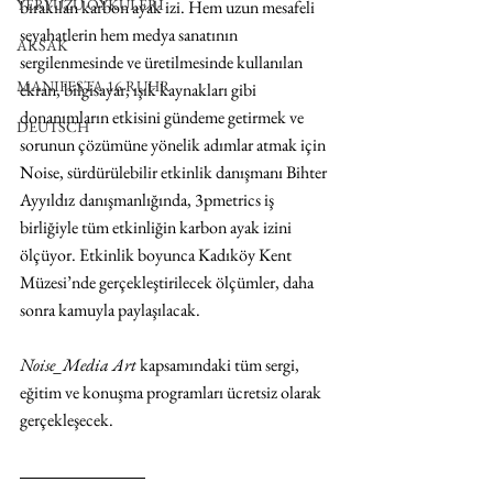
YERYÜZÜ ÖYKÜLERİ
bırakılan karbon ayak izi. Hem uzun mesafeli 
seyahatlerin hem medya sanatının 
AKSAK
sergilenmesinde ve üretilmesinde kullanılan 
MANIFESTA 16 RUHR
ekran, bilgisayar, ışık kaynakları gibi 
donanımların etkisini gündeme getirmek ve 
DEUTSCH
sorunun çözümüne yönelik adımlar atmak için 
Noise, sürdürülebilir etkinlik danışmanı Bihter 
Ayyıldız
danışmanlığında, 3pmetrics iş 
birliğiyle tüm etkinliğin karbon ayak izini 
ölçüyor. Etkinlik boyunca Kadıköy Kent 
Müzesi’nde gerçekleştirilecek ölçümler, daha 
sonra kamuyla paylaşılacak.
Noise_Media Art
 kapsamındaki tüm sergi, 
eğitim ve konuşma programları ücretsiz olarak 
gerçekleşecek. 