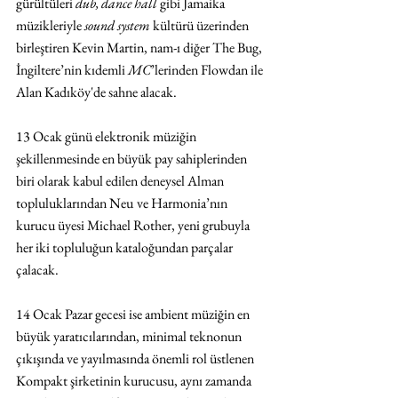
gürültüleri 
dub, dance hall
 gibi Jamaika 
müzikleriyle 
sound system
 kültürü üzerinden 
birleştiren Kevin Martin, nam-ı diğer The Bug, 
İngiltere’nin kıdemli 
MC
’lerinden Flowdan ile 
Alan Kadıköy'de sahne alacak.
13 Ocak günü elektronik müziğin 
şekillenmesinde en büyük pay sahiplerinden 
biri olarak kabul edilen deneysel Alman 
topluluklarından Neu
ve Harmonia’nın 
kurucu üyesi Michael Rother, yeni grubuyla 
her iki topluluğun kataloğundan parçalar 
çalacak.
14 Ocak Pazar gecesi ise ambient müziğin en 
büyük yaratıcılarından, minimal teknonun 
çıkışında ve yayılmasında önemli rol üstlenen 
Kompakt şirketinin kurucusu, aynı zamanda 