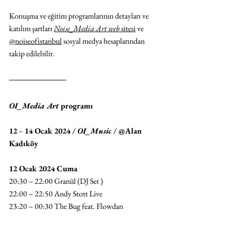
Konuşma ve eğitim programlarının detayları ve 
katılım şartları 
Noise_Media Art
 web
 sitesi
 ve 
@noiseofistanbul
 sosyal medya hesaplarından 
takip edilebilir.
OI_Media Art
 programı
12
 – 
14 Ocak 2024 / 
OI_Music
 / @Alan 
Kadıköy
12 Ocak 2024 Cuma
20:30 – 22:00 Granül (DJ Set )
22:00 – 22:50 Andy Stott Live 
23:20 – 00:30 The Bug feat. Flowdan 