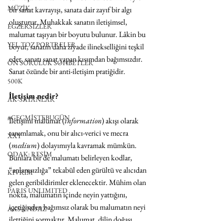
MÜZİK
bir sanat kavrayışı, sanata dair zayıf bir algı 
oluşturur. Muhakkak sanatın iletişimsel, 
EGZERSİZLER
malumat taşıyan bir boyutu bulunur. Lâkin bu 
YEL TOZ PORTRELER
boyut, sanatın daha ziyade ilinekselliğini teşkil 
eder, sanatı sanat yapan kısımdan bağımsızdır. 
ON SORULUK SOHBETLER
Sanat özünde bir anti-iletişim pratiğidir.
500K
İletişim nedir?
AK-SAYANLAR
#GEÇMİŞTEBUGÜN
İletişimi malumat (
information
) akışı olarak 
tanımlamak, onu bir alıcı-verici ve mecra 
XXY
(
medium
) dolayımıyla kavramak mümkün. 
ODAK: RESİM
Bunlara bir de malumatı belirleyen kodlar, 
“anlamsızlığa” tekabül eden gürültü ve alıcıdan 
KIVRIM
gelen geribildirimler eklenecektir. Mühim olan 
PARIS UNLIMITED
nokta, malumatın içinde neyin yattığını, 
içeriğinden bağımsız olarak bu malumatın neyi 
AKS-ENDAZ
ilettiğini sormaktır. Malumat, dilin doğası 