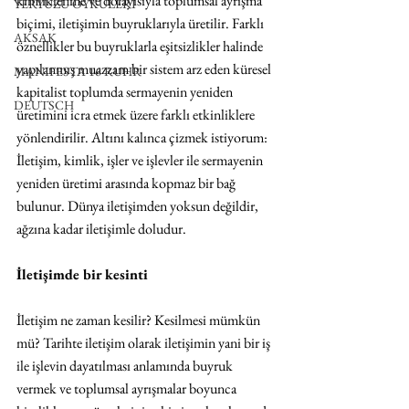
kimliklenme ve dolayısıyla toplumsal ayrışma 
YERYÜZÜ ÖYKÜLERİ
biçimi, iletişimin buyruklarıyla üretilir. Farklı 
AKSAK
öznellikler bu buyruklarla eşitsizlikler halinde 
yapılanmış muazzam bir sistem arz eden küresel 
MANIFESTA 16 RUHR
kapitalist toplumda sermayenin yeniden 
DEUTSCH
üretimini icra etmek üzere farklı etkinliklere 
yönlendirilir. Altını kalınca çizmek istiyorum: 
İletişim, kimlik, işler ve işlevler ile sermayenin 
yeniden üretimi arasında kopmaz bir bağ 
bulunur. Dünya iletişimden yoksun değildir, 
ağzına kadar iletişimle doludur.
İletişimde bir kesinti
İletişim ne zaman kesilir? Kesilmesi mümkün 
mü? Tarihte iletişim olarak iletişimin yani bir iş 
ile işlevin dayatılması anlamında buyruk 
vermek ve toplumsal ayrışmalar boyunca 