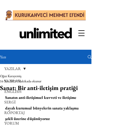
Yazı
YAZILAR
Oğuz Karayemiş
YAZILAR
16 Nis 2025
7 dakikada okunur
Sanat: Bir anti-iletişim pratiği
ENGLISH
Sanatın anti-iletişimsel kuvveti ve iletişime 
SERGİ
dayalı kurumsal bünyelerin sanata yaklaşma 
RÖPORTAJ
şekli üzerine düşünüyoruz
YORUM