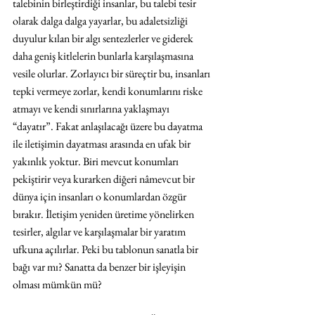
talebinin birleştirdiği insanlar, bu talebi tesir 
olarak dalga dalga yayarlar, bu adaletsizliği 
duyulur kılan bir algı sentezlerler ve giderek 
daha geniş kitlelerin bunlarla karşılaşmasına 
vesile olurlar. Zorlayıcı bir süreçtir bu, insanları 
tepki vermeye zorlar, kendi konumlarını riske 
atmayı ve kendi sınırlarına yaklaşmayı 
“dayatır”. Fakat anlaşılacağı üzere bu dayatma 
ile iletişimin dayatması arasında en ufak bir 
yakınlık yoktur. Biri mevcut konumları 
pekiştirir veya kurarken diğeri nâmevcut bir 
dünya için insanları o konumlardan özgür 
bırakır. İletişim yeniden üretime yönelirken 
tesirler, algılar ve karşılaşmalar bir yaratım 
ufkuna açılırlar. Peki bu tablonun sanatla bir 
bağı var mı? Sanatta da benzer bir işleyişin 
olması mümkün mü?