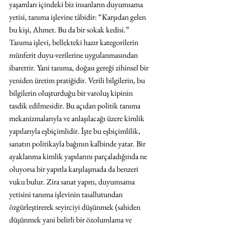
yaşamları içindeki biz insanların duyumsama 
yetisi, tanıma işlevine tâbidir: “Karşıdan gelen 
bu kişi, Ahmet. Bu da bir sokak kedisi.” 
Tanıma işlevi, bellekteki hazır kategorilerin 
münferit duyu-verilerine uygulanmasından 
ibarettir. Yani tanıma, doğası gereği zihinsel bir 
yeniden üretim pratiğidir. Verili bilgilerin, bu 
bilgilerin oluşturduğu bir varoluş kipinin 
tasdik edilmesidir. Bu açıdan politik tanıma 
mekanizmalarıyla ve anlaşılacağı üzere kimlik 
yapılarıyla eşbiçimlidir. İşte bu eşbiçimlilik, 
sanatın politikayla bağının kalbinde yatar. Bir 
ayaklanma kimlik yapılarını parçaladığında ne 
oluyorsa bir yapıtla karşılaşmada da benzeri 
vuku bulur. Zira sanat yapıtı, duyumsama 
yetisini tanıma işlevinin tasallutundan 
özgürleştirerek seyirciyi düşünmek (sahiden 
düşünmek yani belirli bir özolumlama ve 