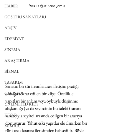
HABER
Yazı:
 Oğuz Karayemiş
GÖSTERİ SANATLARI
ARŞİV
EDEBİYAT
SİNEMA
ARAŞTIRMA
BİENAL
TASARIM
Sanatın bir tür insanlararası iletişim pratiği 
ÇALIŞMA
olduğu tekrar edilen bir klişe. Özellikle 
yapıtları bir anlam veya öyküyle düşünme 
UNLIMITED KIDS
alışkanlığı (ya da seyircinin bu talebi) sanatı 
KİTAP
sanatçıyla seyirci arasında edilgen bir aracıya 
dönüştürür. Yahut eski yapıtlar ele alınırken bir 
MİMARİ
tür kuşaklararası iletişimden bahsedilir. Böyle 