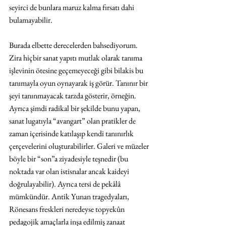
seyirci de bunlara maruz kalma fırsatı dahi 
bulamayabilir.
Burada elbette derecelerden bahsediyorum. 
Zira hiçbir sanat yapıtı mutlak olarak tanıma 
işlevinin ötesine geçemeyeceği gibi bilakis bu 
tanımayla oyun oynayarak iş görür. Tanınır bir 
şeyi tanınmayacak tarzda gösterir, örneğin. 
Ayrıca şimdi radikal bir şekilde bunu yapan, 
sanat lugatıyla “avangart” olan pratikler de 
zaman içerisinde katılaşıp kendi tanınırlık 
çerçevelerini oluşturabilirler. Galeri ve müzeler 
böyle bir “son”a ziyadesiyle teşnedir (bu 
noktada var olan istisnalar ancak kaideyi 
doğrulayabilir). Ayrıca tersi de pekâlâ 
mümkündür. Antik Yunan tragedyaları, 
Rönesans freskleri neredeyse topyekûn 
pedagojik amaçlarla inşa edilmiş zanaat 