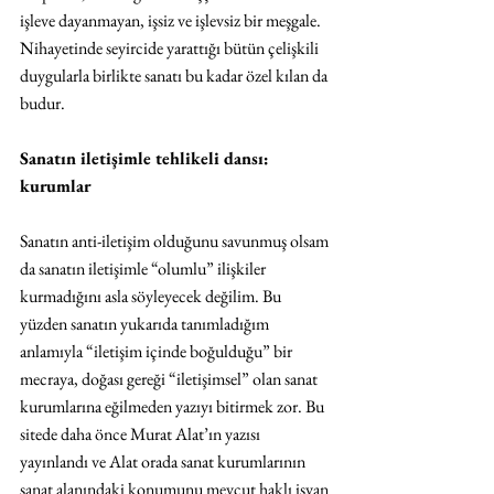
işleve dayanmayan, işsiz ve işlevsiz bir meşgale. 
Nihayetinde seyircide yarattığı bütün çelişkili 
duygularla birlikte sanatı bu kadar özel kılan da 
budur.
Sanatın iletişimle tehlikeli dansı: 
kurumlar
Sanatın anti-iletişim olduğunu savunmuş olsam 
da sanatın iletişimle “olumlu” ilişkiler 
kurmadığını asla söyleyecek değilim. Bu 
yüzden sanatın yukarıda tanımladığım 
anlamıyla “iletişim içinde boğulduğu” bir 
mecraya, doğası gereği “iletişimsel” olan sanat 
kurumlarına eğilmeden yazıyı bitirmek zor. Bu 
sitede daha önce Murat Alat’ın yazısı 
yayınlandı ve Alat orada sanat kurumlarının 
sanat alanındaki konumunu mevcut haklı isyan 