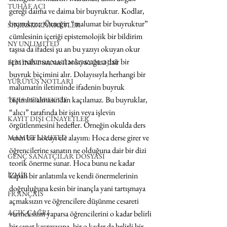
TUHAF AÇI
gereği daima ve daima bir buyruktur. Kodlar, 
buyruktur. Örneğin “malumat bir buyruktur” 
SINIRSIZ ZİYARETLER
cümlesinin içeriği epistemolojik bir bildirim 
NY UNLIMITED
taşısa da ifadesi şu an bu yazıyı okuyan okur 
için malumatı nasıl anlayacağına dair bir 
FEMİNİST SANATIN SOSYOLOJİSİ
buyruk biçimini alır. Dolayısıyla herhangi bir 
YÜRÜYÜŞ NOTLARI
malumatın iletiminde ifadenin buyruk 
biçimini almasından kaçılamaz. Bu buyruklar, 
TERS PERSPEKTİF
“alıcı” tarafında bir işin veya işlevin 
KAYIT DIŞI CİNAYETLER
örgütlenmesini hedefler. Örneğin okulda ders 
veren bir hocayı ele alayım: Hoca derse girer ve 
MAMUT LIMITED
öğrencilerine sanatın ne olduğuna dair bir dizi 
GENÇ SANATÇILAR DOSYASI
teorik önerme sunar. Hoca bunu ne kadar 
İZMİR
kapalı bir anlatımla ve kendi önermelerinin 
doğruluğuna kesin bir inançla yani tartışmaya 
FRANÇAIS
açmaksızın ve öğrencilere düşünme cesareti 
AÇIK ÇAĞRI
vermeksizin yaparsa öğrencilerini o kadar belirli 
bir sanat kavrayışına, bir o kadar da belirli bir 