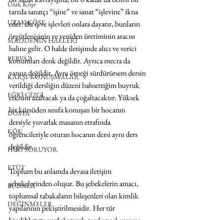
Uzak Köşe
tarzda sanatçı “işine” ve sanat “işlevine” ikna 
UZAK KÖŞE
eder. Bu iş ve işlevleri onlara dayatır, bunların 
örgütlenişinin ve yeniden üretiminin aracısı 
MADDENİN HALLERİ
haline gelir. O halde iletişimde alıcı ve verici 
PERVAZ
konumları denk değildir. Ayrıca mecra da 
yansız değildir. Aynı örneği sürdürürsem dersin 
KARŞI-KONUŞMALAR
verildiği dersliğin düzeni bahsettiğim buyruk 
EĞRİ ÇİZGİ
etkisini azaltacak ya da çoğaltacaktır: Yüksek 
bir kürsüden sınıfa konuşan bir hocanın 
DOSYA
dersiyle yuvarlak masanın etrafında 
KÖK
öğrencileriyle oturan hocanın dersi aynı ders 
değildir.
HUO SORUYOR
ETÜT
Toplum bu anlamda devasa iletişim 
şebekelerinden oluşur. Bu şebekelerin amacı, 
BUDALA
toplumsal tabakaların bileşenleri olan kimlik 
DEĞİNMELER
yapılarının pekiştirilmesidir. Her tür 