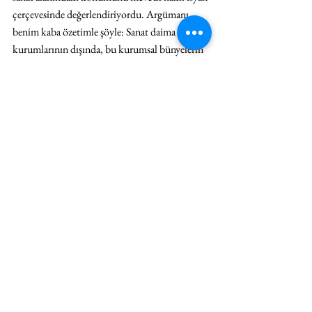
çerçevesinde değerlendiriyordu. Argümanı 
benim kaba özetimle şöyle: Sanat daima sanat 
kurumlarının dışında, bu kurumsal bünyelerin 
uysallaştırdığı sanat kiplerinin ötesinde 
gelişirken sanat kurumlarının yaptığı şey, sanatı 
durmaksızın bünyelerine dâhil ederek, deyim 
yerindeyse kaparak ondaki radikal boyutları 
kabul edilebilir bir seviyeye çekmektir. 
(2)
Murat’ın argümanına şunu ekliyorum: Sanat 
kurumlarının bunu yapmasına iletişim denir. 
Yapıtı pedagojik veya ticari bir iletişimin 
mecrasına dönüştürdükleri her seferde yapıtın 
radikalliği ya bir anlam ile öykünün ya da 
dekoratif bir metanın hüviyetine bürünür. 
Daha doğrusu bu kurumların (ki burada daha 
ziyade galeri ve müzeleri düşünüyorum) ana 
hedefi, sanatı seyirci için anlaşılır hale getirmek 
veya koleksiyoner için satın alınabilir kılmaktır 