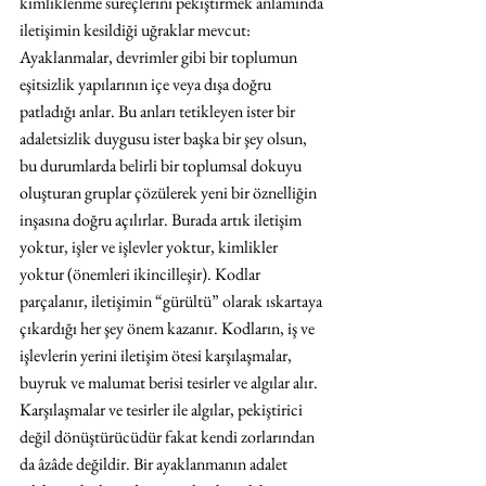
kimliklenme süreçlerini pekiştirmek anlamında 
iletişimin kesildiği uğraklar mevcut: 
Ayaklanmalar, devrimler gibi bir toplumun 
eşitsizlik yapılarının içe veya dışa doğru 
patladığı anlar. Bu anları tetikleyen ister bir 
adaletsizlik duygusu ister başka bir şey olsun, 
bu durumlarda belirli bir toplumsal dokuyu 
oluşturan gruplar çözülerek yeni bir öznelliğin 
inşasına doğru açılırlar. Burada artık iletişim 
yoktur, işler ve işlevler yoktur, kimlikler 
yoktur (önemleri ikincilleşir). Kodlar 
parçalanır, iletişimin “gürültü” olarak ıskartaya 
çıkardığı her şey önem kazanır. Kodların, iş ve 
işlevlerin yerini iletişim ötesi karşılaşmalar, 
buyruk ve malumat berisi tesirler ve algılar alır. 
Karşılaşmalar ve tesirler ile algılar, pekiştirici 
değil dönüştürücüdür fakat kendi zorlarından 
da âzâde değildir. Bir ayaklanmanın adalet 