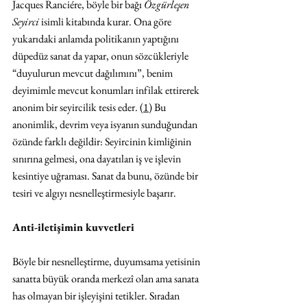
Jacques Ranciére, böyle bir bağı 
Özgürleşen 
Seyirci
 isimli kitabında kurar. Ona göre 
yukarıdaki anlamda politikanın yaptığını 
düpedüz sanat da yapar, onun sözcükleriyle 
“duyulurun mevcut dağılımını”, benim 
deyimimle mevcut konumları infilak ettirerek 
anonim bir seyircilik tesis eder. 
(1)
 Bu 
anonimlik, devrim veya isyanın sunduğundan 
özünde farklı değildir: Seyircinin kimliğinin 
sınırına gelmesi, ona dayatılan iş ve işlevin 
kesintiye uğraması. Sanat da bunu, özünde bir 
tesiri ve algıyı nesnelleştirmesiyle başarır.
Anti-iletişimin kuvvetleri
Böyle bir nesnelleştirme, duyumsama yetisinin 
sanatta büyük oranda merkezî olan ama sanata 
has olmayan bir işleyişini tetikler. Sıradan 