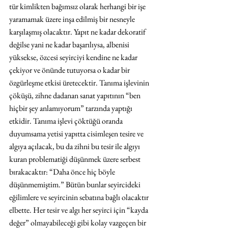
tür kimlikten bağımsız olarak herhangi bir işe 
yaramamak üzere inşa edilmiş bir nesneyle 
karşılaşmış olacaktır. Yapıt ne kadar dekoratif 
değilse yani ne kadar başarılıysa, albenisi 
yüksekse, özcesi seyirciyi kendine ne kadar 
çekiyor ve önünde tutuyorsa o kadar bir 
özgürleşme etkisi üretecektir. Tanıma işlevinin 
çöküşü, zihne dadanan sanat yapıtının “ben 
hiçbir şey anlamıyorum” tarzında yaptığı 
etkidir. Tanıma işlevi çöktüğü oranda 
duyumsama yetisi yapıtta cisimleşen tesire ve 
algıya açılacak, bu da zihni bu tesir ile algıyı 
kuran problematiği düşünmek üzere serbest 
bırakacaktır: “Daha önce hiç böyle 
düşünmemiştim.” Bütün bunlar seyircideki 
eğilimlere ve seyircinin sebatına bağlı olacaktır 
elbette. Her tesir ve algı her seyirci için “kayda 
değer” olmayabileceği gibi kolay vazgeçen bir 