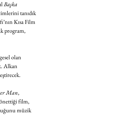
l 
Başka 
çimlerini tanıdık 
fı’nın Kısa Film 
ak program, 
esel olan 
k. Alkan 
eştirecek. 
ter Man
, 
nettiği film, 
culuğunu müzik 