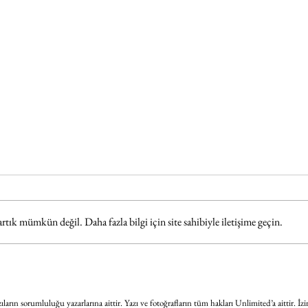
k mümkün değil. Daha fazla bilgi için site sahibiyle iletişime geçin.
Sanat
BABYMETAL dünya turnesi
kapsamında İstanbul'daydı
ların sorumluluğu yazarlarına aittir. Yazı ve fotoğrafların tüm hakları Unlimited’a aittir. İzi