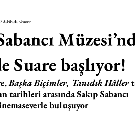
2 dakikada okunur
RAŞTIRMA
BİENAL
TASARIM
ÇALIŞMA
UNL
Sabancı Müzesi’n
SİZLER
YEL TOZ PORTRELER
ON SORULUK SOHBETL
 Suare başlıyor!
TEBUGÜN
XXY
ODAK: RESİM
KIVRIM
PARIS
e, 
Başka Biçimler, Tanıdık Hâller
 
 tarihleri arasında Sakıp Sabancı 
SINIRSIZ ZİYARETLER
inemaseverle buluşuyor