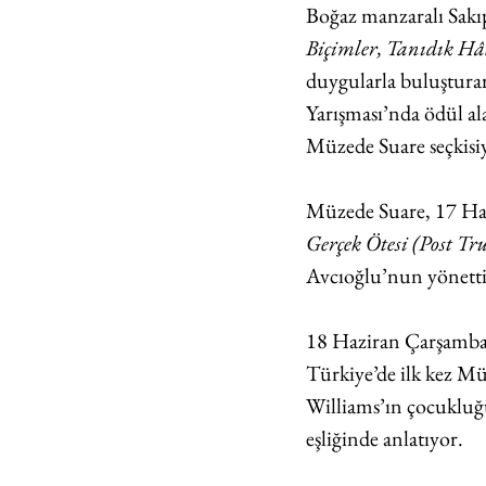
Boğaz manzaralı 
Sakı
Biçimler, Tanıdık Hâ
duygularla buluşturar
Yarışması’nda ödül al
Müzede Suare seçkisi
Müzede Suare, 17 Hazi
Gerçek Ötesi (Post Tr
Avcıoğlu’nun yönettiği
18 Haziran Çarşamba,
Türkiye’de ilk kez Mü
Williams’ın çocuklu
eşliğinde anlatıyor.