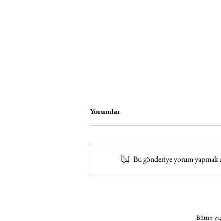
Yorumlar
Bu gönderiye yorum yapmak artı
Kundura Hafıza Kültürel Miras
Yaz Okulu
Bütün yazı