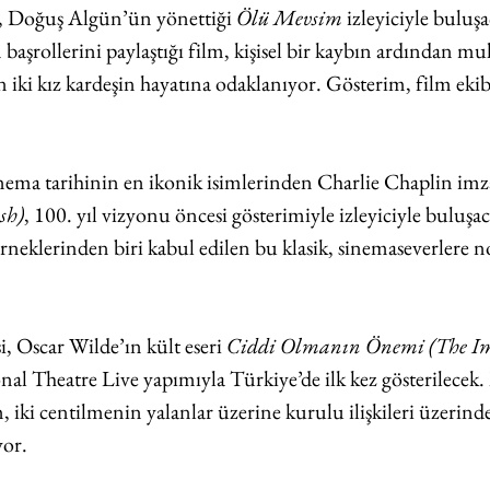
, Doğuş Algün’ün yönettiği 
Ölü Mevsim
 izleyiciyle buluş
n başrollerini paylaştığı film, kişisel bir kaybın ardından mu
n iki kız kardeşin hayatına odaklanıyor. Gösterim, film ekib
ema tarihinin en ikonik isimlerinden Charlie Chaplin imza
sh)
, 100. yıl vizyonu öncesi gösterimiyle izleyiciyle buluşaca
eklerinden biri kabul edilen bu klasik, sinemaseverlere nos
 Oscar Wilde’ın kült eseri 
Ciddi Olmanın Önemi (The Imp
onal Theatre Live yapımıyla Türkiye’de ilk kez gösterilecek
, iki centilmenin yalanlar üzerine kurulu ilişkileri üzerin
yor.