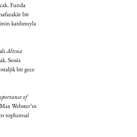
acak. Funda 
hafazakâr bir 
inin katılımıyla 
lı 
Altına 
k. Sessiz 
taljik bir gece 
ortance of 
. Max Webster’ın 
den toplumsal 