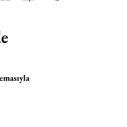
IMITED KIDS
KİTAP
de
ER
500K
 UNLIMITED
temasıyla