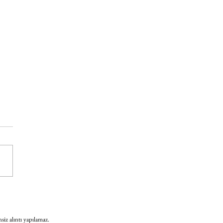
 gündeminde neler var?
nsiz alıntı yapılamaz.