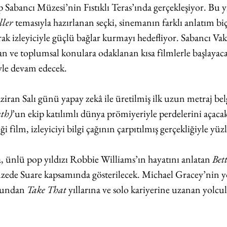
p Sabancı Müzesi’nin 
Fıstıklı Teras’ında gerçekleşiyor. Bu yı
ller
 temasıyla hazırlanan seçki, sinemanın farklı anlatım bi
ak izleyiciyle güçlü bağlar kurmayı hedefliyor. Sabancı Vak
an ve toplumsal konulara odaklanan kısa filmlerle başlayac
yle devam edecek.
ran Salı günü yapay zekâ ile üretilmiş ilk uzun metraj belg
uth)
’un ekip katılımlı dünya prömiyeriyle perdelerini açaca
 film, izleyiciyi bilgi çağının çarpıtılmış gerçekliğiyle yüzl
 ünlü pop yıldızı Robbie Williams’ın hayatını anlatan 
Bet
zede Suare kapsamında gösterilecek. Michael Gracey’nin yö
ğundan 
Take That
 yıllarına ve solo kariyerine uzanan yol