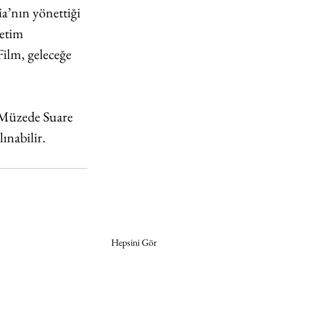
ia’nın yönettiği 
zetim 
Film, geleceğe 
k Müzede Suare 
alınabilir.
Hepsini Gör