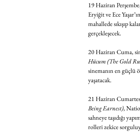
19 Haziran Perşembe
Eryiğit ve Ece Yaşar’ı
mahallede sıkışıp kala
gerçekleşecek.
20 Haziran Cuma, sin
Hücum (The Gold Ru
sinemanın en güçlü örn
yaşatacak.
21 Haziran Cumartesi,
Being Earnest)
, Nati
sahneye taşıdığı yapım
rolleri zekice sorgulu