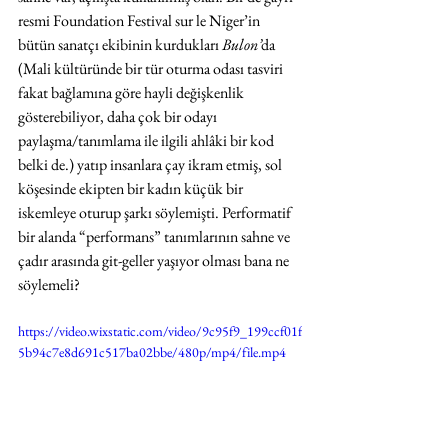
resmi Foundation Festival sur le Niger’in 
bütün sanatçı ekibinin kurdukları 
Bulon’
da 
(Mali kültüründe bir tür oturma odası tasviri 
fakat bağlamına göre hayli değişkenlik 
gösterebiliyor, daha çok bir odayı 
paylaşma/tanımlama ile ilgili ahlâki bir kod 
belki de.) yatıp insanlara çay ikram etmiş, sol 
köşesinde ekipten bir kadın küçük bir 
iskemleye oturup şarkı söylemişti. Performatif 
bir alanda “performans” tanımlarının sahne ve 
çadır arasında git-geller yaşıyor olması bana ne 
söylemeli?
https://video.wixstatic.com/video/9c95f9_199ccf01f
5b94c7e8d691c517ba02bbe/480p/mp4/file.mp4