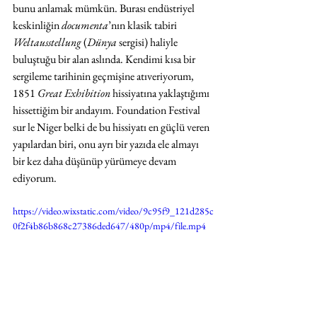
bunu anlamak mümkün. Burası endüstriyel 
keskinliğin 
documenta
’nın klasik tabiri 
Weltausstellung
 (
Dünya
 sergisi) haliyle 
buluştuğu bir alan aslında. Kendimi kısa bir 
sergileme tarihinin geçmişine atıveriyorum, 
1851 
Great Exhibition
 hissiyatına yaklaştığımı 
hissettiğim bir andayım. Foundation Festival 
sur le Niger belki de bu hissiyatı en güçlü veren 
yapılardan biri, onu ayrı bir yazıda ele almayı 
bir kez daha düşünüp yürümeye devam 
ediyorum.
https://video.wixstatic.com/video/9c95f9_121d285c
0f2f4b86b868c27386ded647/480p/mp4/file.mp4