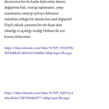
documenta’
nın bu kadar fazla müze alanını 
değiştirme hali, oturup zıplamanın, yatıp 
uzanmanın, esneyip uykuya dalmanın 
mümkün olduğu bir alanda ben nasıl değiştim? 
Hayli yüksek çatısının bir tür dışarı alan 
rahatlığı ve açıklığı verdiği Hübner’de son 
kısma yürüyorum.
https://video.wixstatic.com/video/9c95f9_91b5390e
9b33488c87ed9e54121848b6/480p/mp4/file.mp4
https://video.wixstatic.com/video/9c95f9_9ef911ec1
40e42bebc71f87090d6d977/480p/mp4/file.mp4