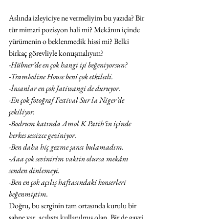
Aslında izleyiciye ne vermeliyim bu yazıda? Bir 
tür mimari pozisyon hali mi? Mekânın içinde 
yürümenin o beklenmedik hissi mi? Belki 
birkaç görevliyle konuşmalıyım?
-Hübner’de en çok hangi işi beğeniyorsun?
-Tramboline House beni çok etkiledi.
-İnsanlar en çok Jatiwangi de duruyor.
-En çok fotoğraf Festival Sur la Niger’de 
çekiliyor.
-Bodrum katında Amol K Patih’in içinde 
herkes sessizce geziniyor.
-Ben daha hiç gezme şansı bulamadım.
-Aaa çok sevinirim vaktin olursa mekânı 
senden dinlemeyi.
-Ben en çok açılış haftasındaki konserleri 
beğenmiştim.
Doğru, bu serginin tam ortasında kurulu bir 
sahne var, açılışta kullanılmış olan. Bir de gayri 