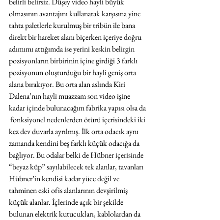
belirli belirsiz. Düşey video hayli büyük 
olmasının avantajını kullanarak karşısına yine 
tahta paletlerle kurulmuş bir tribün ile bana 
direkt bir hareket alanı biçerken içeriye doğru 
adımımı attığımda ise yerini keskin belirgin 
pozisyonların birbirinin içine girdiği 3 farklı 
pozisyonun oluşturduğu bir hayli geniş orta 
alana bırakıyor. Bu orta alan aslında Kiri 
Dalena’nın hayli muazzam son video işine 
kadar içinde bulunacağım fabrika yapısı olsa da 
 fonksiyonel nedenlerden ötürü içerisindeki iki 
kez dev duvarla ayrılmış. İlk orta odacık aynı 
zamanda kendini beş farklı küçük odacığa da 
bağlıyor. Bu odalar belki de Hübner içerisinde 
“beyaz küp” sayılabilecek tek alanlar, tavanları 
Hübner’in kendisi kadar yüce değil ve 
tahminen eski ofis alanlarının devşirilmiş 
küçük alanlar. İçlerinde açık bir şekilde 
bulunan elektrik kutucukları, kablolardan da 