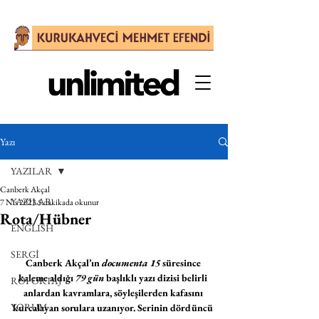
Yazı
YAZILAR
Canberk Akçal
YAZILAR
7 Nis 2023
5 dakikada okunur
Rota/Hübner
ENGLISH
SERGİ
Canberk Akçal’ın 
documenta 15
 süresince 
kaleme aldığı 
79 gün
 başlıklı yazı dizisi belirli 
RÖPORTAJ
anlardan kavramlara, söyleşilerden kafasını 
YORUM
kurcalayan sorulara uzanıyor. Serinin dördüncü 