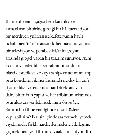
Bir merdivenin aşağısı beni karanlık ve 
zamanların birbirine girdiği bir hâl tavra itiyor, 
bir merdiven yukarısı ise kafeteryanın hayli 
pahalı menüsünün arasında her masanın yanına 
bir televizyon ve pembe dizi/anime/oyun 
arasında git-gel yapan bir tasarım sunuyor. Aynı 
katta tuvaletler bir spor salonunu andıran 
plastik estetik ve kokuya sahipken adımımı atıp 
orta koridorun ikinci kısmında ise dev bir anfi 
tiyatro hissi veren, kocaman bir ekran, yarı 
daire bir tribün yapısı ve her tribünün arkasında 
oturulup ara verilebilicek mini 
frame’
ler. 
Sırtımı bir filme verdiğimde nasıl düşlere 
kapılabilirim? Bir işin içinde ara vermek, yemek 
yiyebilmek, farklı hareketlenmelerle etkileşime 
geçmek beni yeni ilham kaynaklarına itiyor. Bu