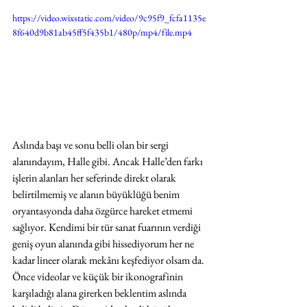
https://video.wixstatic.com/video/9c95f9_fcfa1135e
8f640d9b81ab45ff5f435b1/480p/mp4/file.mp4
Aslında başı ve sonu belli olan bir sergi 
alanındayım, Halle gibi. Ancak Halle’den farkı 
işlerin alanları her seferinde direkt olarak 
belirtilmemiş ve alanın büyüklüğü benim 
oryantasyonda daha özgürce hareket etmemi 
sağlıyor. Kendimi bir tür sanat fuarının verdiği 
geniş oyun alanında gibi hissediyorum her ne 
kadar lineer olarak mekânı keşfediyor olsam da. 
Önce videolar ve küçük bir ikonografinin 
karşıladığı alana girerken beklentim aslında 