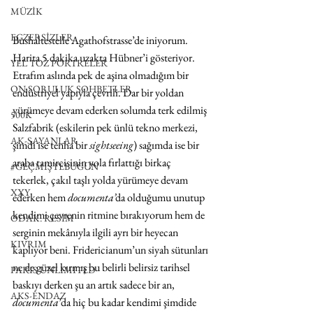
MÜZİK
EGZERSİZLER
Bushaltestelle Agathofstrasse’de iniyorum. 
Harita 5 dakika uzakta Hübner’i gösteriyor. 
YEL TOZ PORTRELER
Etrafım aslında pek de aşina olmadığım bir 
ON SORULUK SOHBETLER
endüstriyel yapıyla çevrili. Dar bir yoldan 
yürümeye devam ederken solumda terk edilmiş 
500K
Salzfabrik (eskilerin pek ünlü tekno merkezi, 
AK-SAYANLAR
şimdi ise tenha bir 
sightseeing
) sağımda ise bir 
araba tamircisinin yola fırlattığı birkaç 
#GEÇMİŞTEBUGÜN
tekerlek, çakıl taşlı yolda yürümeye devam 
XXY
ederken hem 
documenta’
da olduğumu unutup 
kendimi çevrenin ritmine bırakıyorum hem de 
ODAK: RESİM
serginin mekânıyla ilgili ayrı bir heyecan 
KIVRIM
kaplıyor beni. Fridericianum’un siyah sütunları 
ne de güzel kırmış bu belirli belirsiz tarihsel 
PARIS UNLIMITED
baskıyı derken şu an artık sadece bir an, 
AKS-ENDAZ
documenta
’da hiç bu kadar kendimi şimdide 