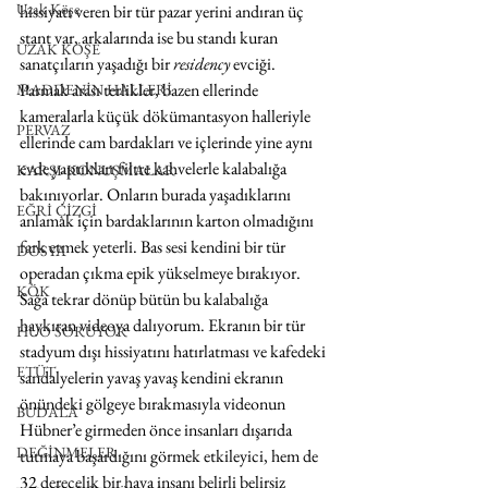
Uzak Köşe
hissiyatı veren bir tür pazar yerini andıran üç 
stant var, arkalarında ise bu standı kuran 
UZAK KÖŞE
sanatçıların yaşadığı bir 
residency
 evciği. 
Parmak arası terlikler, bazen ellerinde 
MADDENİN HALLERİ
kameralarla küçük dökümantasyon halleriyle 
PERVAZ
ellerinde cam bardakları ve içlerinde yine aynı 
evde yaptıkları filtre kahvelerle kalabalığa 
KARŞI-KONUŞMALAR
bakınıyorlar. Onların burada yaşadıklarını 
EĞRİ ÇİZGİ
anlamak için bardaklarının karton olmadığını 
fark etmek yeterli. Bas sesi kendini bir tür 
DOSYA
operadan çıkma epik yükselmeye bırakıyor. 
KÖK
Sağa tekrar dönüp bütün bu kalabalığa 
haykıran videoya dalıyorum. Ekranın bir tür 
HUO SORUYOR
stadyum dışı hissiyatını hatırlatması ve kafedeki 
ETÜT
sandalyelerin yavaş yavaş kendini ekranın 
önündeki gölgeye bırakmasıyla videonun 
BUDALA
Hübner’e girmeden önce insanları dışarıda 
DEĞİNMELER
tutmaya başardığını görmek etkileyici, hem de 
32 derecelik bir hava insanı belirli belirsiz 