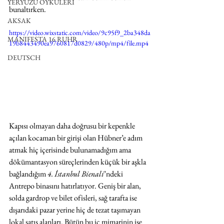
YERYÜZÜ ÖYKÜLERİ
bunaltırken.
AKSAK
https://video.wixstatic.com/video/9c95f9_2ba348da
MANIFESTA 16 RUHR
19b8443490ea9760817d0829/480p/mp4/file.mp4
DEUTSCH
Kapısı olmayan daha doğrusu bir kepenkle 
açılan kocaman bir girişi olan Hübner’e adım 
atmak hiç içerisinde bulunamadığım ama 
dökümantasyon süreçlerinden küçük bir aşkla 
bağlandığım 
4. İstanbul Bienali
’ndeki 
Antrepo binasını hatırlatıyor. Geniş bir alan, 
solda gardrop ve bilet ofisleri, sağ tarafta ise 
dışarıdaki pazar yerine hiç de tezat taşımayan 
lokal satış alanları. Bütün bu iç mimarinin ise 