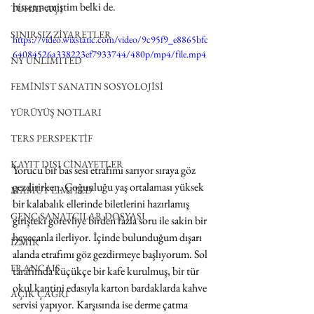
hissetmemiştim belki de. 
TUHAF AÇI
SINIRSIZ ZİYARETLER
https://video.wixstatic.com/video/9c95f9_e8865bfc
64084526a338223ef7933744/480p/mp4/file.mp4
NY UNLIMITED
FEMİNİST SANATIN SOSYOLOJİSİ
YÜRÜYÜŞ NOTLARI
TERS PERSPEKTİF
KAYIT DIŞI CİNAYETLER
Yorucu bir bas sesi etrafımı sarıyor sıraya göz 
gezdirirken. Çoğunluğu yaş ortalaması yüksek 
MAMUT LIMITED
bir kalabalık ellerinde biletlerini hazırlamış 
GENÇ SANATÇILAR DOSYASI
girişteki görevliye birden fazla soru ile sakin bir 
heyecanla ilerliyor. İçinde bulunduğum dışarı 
İZMİR
alanda etrafımı göz gezdirmeye başlıyorum. Sol 
FRANÇAIS
tarafımda küçükçe bir kafe kurulmuş, bir tür 
okul kantini edasıyla karton bardaklarda kahve 
AÇIK ÇAĞRI
servisi yapıyor. Karşısında ise derme çatma 