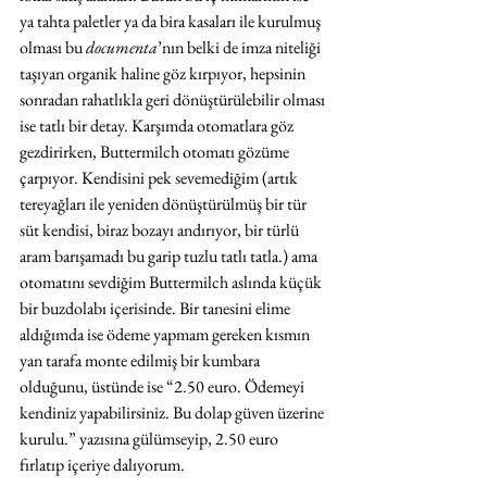
ya tahta paletler ya da bira kasaları ile kurulmuş 
olması bu
 documenta
’nın belki de imza niteliği 
taşıyan organik haline göz kırpıyor, hepsinin 
sonradan rahatlıkla geri dönüştürülebilir olması 
ise tatlı bir detay. Karşımda otomatlara göz 
gezdirirken, Buttermilch otomatı gözüme 
çarpıyor. Kendisini pek sevemediğim (artık 
tereyağları ile yeniden dönüştürülmüş bir tür 
süt kendisi, biraz bozayı andırıyor, bir türlü 
aram barışamadı bu garip tuzlu tatlı tatla.) ama 
otomatını sevdiğim Buttermilch aslında küçük 
bir buzdolabı içerisinde. Bir tanesini elime 
aldığımda ise ödeme yapmam gereken kısmın 
yan tarafa monte edilmiş bir kumbara 
olduğunu, üstünde ise “2.50 euro. Ödemeyi 
kendiniz yapabilirsiniz. Bu dolap güven üzerine 
kurulu.” yazısına gülümseyip, 2.50 euro 
fırlatıp içeriye dalıyorum.