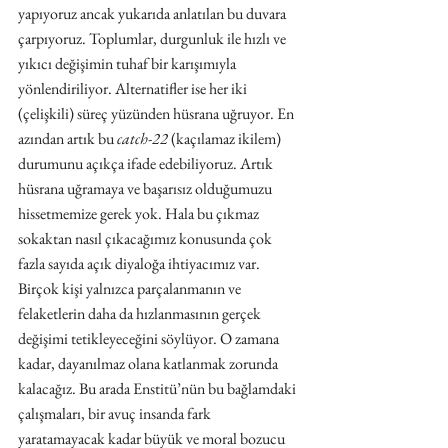
yapıyoruz ancak yukarıda anlatılan bu duvara 
çarpıyoruz. Toplumlar, durgunluk ile hızlı ve 
yıkıcı değişimin tuhaf bir karışımıyla 
yönlendiriliyor. Alternatifler ise her iki 
(çelişkili) süreç yüzünden hüsrana uğruyor. En 
azından artık bu 
catch-22
 (kaçılamaz ikilem) 
durumunu açıkça ifade edebiliyoruz. Artık 
hüsrana uğramaya ve başarısız olduğumuzu 
hissetmemize gerek yok. Hala bu çıkmaz 
sokaktan nasıl çıkacağımız konusunda çok 
fazla sayıda açık diyaloğa ihtiyacımız var. 
Birçok kişi yalnızca parçalanmanın ve 
felaketlerin daha da hızlanmasının gerçek 
değişimi tetikleyeceğini söylüyor. O zamana 
kadar, dayanılmaz olana katlanmak zorunda 
kalacağız. Bu arada Enstitü’nün bu bağlamdaki 
çalışmaları, bir avuç insanda fark 
yaratamayacak kadar büyük ve moral bozucu 