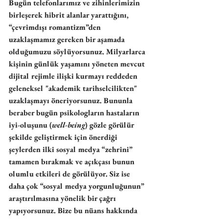
Bugün telefonlarımız ve zihinlerimizin 
birleşerek hibrit alanlar yarattığını, 
“çevrimdışı romantizm”den 
uzaklaşmamız gereken bir aşamada 
olduğumuzu söylüyorsunuz. Milyarlarca 
kişinin günlük yaşamını yöneten mevcut 
dijital rejimle ilişki kurmayı reddeden 
geleneksel "akademik tarihselcilikten" 
uzaklaşmayı öneriyorsunuz. Bununla 
beraber bugün psikologların hastaların 
iyi-oluşunu (
well-being
) gözle görülür 
şekilde geliştirmek için önerdiği 
şeylerden ilki sosyal medya “zehrini” 
tamamen bırakmak ve açıkçası bunun 
olumlu etkileri de görülüyor. Siz ise 
daha çok “sosyal medya yorgunluğunun” 
araştırılmasına yönelik bir çağrı 
yapıyorsunuz. Bize bu nüans hakkında 