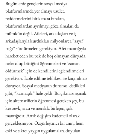
Bugünlerde gençlerin sosyal medya 
platformlarında yer almayı usulca 
reddetmelerini bir kenara bırakın, 
platformlardan ayrılmayı göze almaları da 
mümkün değil. Aileleri, arkadaşları ve iş 
arkadaşlarıyla kurdukları milyonlarca “zayıf 
bağı” sürdürmeleri gerekiyor. Afet mantığıyla 
hareket eden bu pek de hoş olmayan dünyada, 
neler olup bittiğini öğrenmeleri ve "zaman 
öldürmek" için de kendilerini eğlendirmeleri 
gerekiyor. İzole edilme tehlikesi ise kaçınılmaz 
duruyor. Sosyal medyanın durumu, dedikleri 
gibi, “karmaşık” hale geldi. Bu çıkmazı aşmak 
için alternatiflerin öğrenmesi gereken şey, bu 
kez zevk, arzu ve merakla birleşen, şok 
mantığıdır. Artık değişim kademeli olarak 
gerçekleşmiyor. Özgürleştirici bir anın, hem 
eski ve sıkıcı yaygın uygulamalara duyulan 