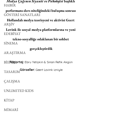
Medya Çağının Siyaseti ve Psikolojisi
 başlıklı 
HABER
performans-ders niteliğindeki buluşma sonrası 
GÖSTERİ SANATLARI
Hollandalı medya teorisyeni ve aktivist Geert 
ARŞİV
Lovink ile sosyal medya platformlarına ve yeni 
EDEBİYAT
tekno-sosyalliğe odaklanan bir sohbet 
SİNEMA
gerçekleştirdik
ARAŞTIRMA
BİENAL
Röportaj:
 Ebru Yetişkin & Sinan Refik Akgün
Görseller:
 Geert Lovink izniyle
TASARIM
ÇALIŞMA
UNLIMITED KIDS
KİTAP
MİMARİ