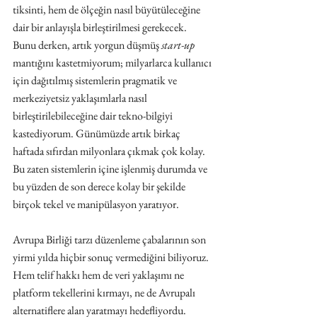
tiksinti, hem de ölçeğin nasıl büyütüleceğine 
dair bir anlayışla birleştirilmesi gerekecek. 
Bunu derken, artık yorgun düşmüş 
start-up
 ​​
mantığını kastetmiyorum; milyarlarca kullanıcı 
için dağıtılmış sistemlerin pragmatik ve 
merkeziyetsiz yaklaşımlarla nasıl 
birleştirilebileceğine dair tekno-bilgiyi 
kastediyorum. Günümüzde artık birkaç 
haftada sıfırdan milyonlara çıkmak çok kolay. 
Bu zaten sistemlerin içine işlenmiş durumda ve 
bu yüzden de son derece kolay bir şekilde 
birçok tekel ve manipülasyon yaratıyor.
Avrupa Birliği tarzı düzenleme çabalarının son 
yirmi yılda hiçbir sonuç vermediğini biliyoruz. 
Hem telif hakkı hem de veri yaklaşımı ne 
platform tekellerini kırmayı, ne de Avrupalı ​​
alternatiflere alan yaratmayı hedefliyordu. 