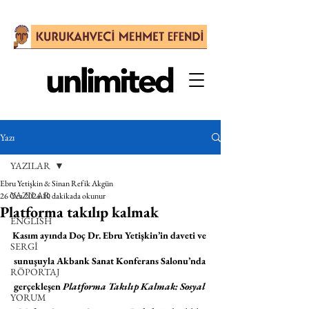
Yazı
YAZILAR
Ebru Yetişkin & Sinan Refik Akgün
YAZILAR
26 Oca 2024
10 dakikada okunur
Platforma takılıp kalmak
ENGLISH
Kasım ayında Doç Dr. Ebru Yetişkin’in daveti ve 
SERGİ
sunuşuyla Akbank Sanat Konferans Salonu’nda 
RÖPORTAJ
gerçekleşen 
Platforma Takılıp Kalmak: Sosyal 
YORUM