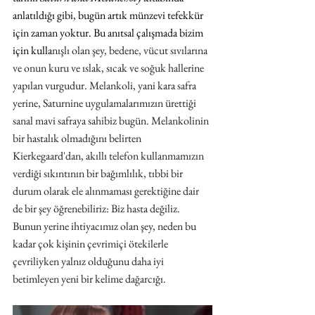
anlatıldığı gibi, bugün artık münzevi tefekkür 
için zaman yoktur. Bu anıtsal çalışmada bizim 
için kulla
nışlı olan şey, bedene, vücut sıvılarına 
ve onun kuru ve ıslak, sıcak ve soğuk hallerine 
yapılan vurgudur. Melankoli, yani kara safra 
yerine, Saturnine uygulamalarımızın ürettiği 
sanal mavi safraya sahibiz bugün. Melankolinin 
bir hastalık olmadığını belirten 
Kierkegaard'dan, akıllı telefon kullanmamızın 
verdiği sıkıntının bir bağımlılık, tıbbi bir 
durum olarak ele alınmaması gerektiğine dair 
de bir şey öğrenebiliriz: Biz hasta değiliz. 
Bunun yerine ihtiyacımız olan şey, neden bu 
kadar çok kişinin çevrimiçi ötekilerle 
çevriliyken yalnız olduğunu daha iyi 
betimleyen yeni bir kelime dağarcığı.