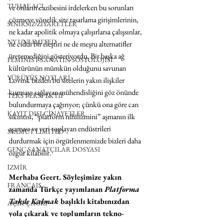
TUHAF AÇI
ve onların cazibesini irdelerken bu sorunları 
çözmeye yönelik site tasarlama girişimlerinin, 
SINIRSIZ ZİYARETLER
ne kadar apolitik olmaya çalışırlarsa çalışsınlar, 
NY UNLIMITED
ne ciddi bir eleştiri ne de meşru alternatifler 
üretemediğini gösteriyordu. Bir başka ağ 
FEMİNİST SANATIN SOSYOLOJİSİ
kültürünün mümkün olduğunu savunan 
YÜRÜYÜŞ NOTLARI
Lovink bizden bu sitelerin yakın ilişkiler 
kurmayı sağlayan mühendisliğini göz önünde 
TERS PERSPEKTİF
bulundurmaya çağırıyor; çünkü ona göre can 
KAYIT DIŞI CİNAYETLER
sıkıntısı, “platform nihilizmini” aşmanın ilk 
aşaması ve veri toplayan endüstrileri 
MAMUT LIMITED
durdurmak için örgütlenmemizde bizleri daha 
GENÇ SANATÇILAR DOSYASI
özgür kılabilir.
İZMİR
Merhaba Geert. Söyleşimize yakın 
FRANÇAIS
zamanda Türkçe yayımlanan 
Platforma 
Takılı Kalmak
 başlıklı kitabınızdan 
AÇIK ÇAĞRI
yola çıkarak ve toplumların tekno-