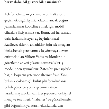
biraz daha bilgi verebilir misiniz?
Telefon olmadan çevrimdışı bir hafta sonu 
geçirmek özgürleştirici olabilir ancak yoğun 
yaşamlarımızı koordine etmek için mobil 
cihazlara ihtiyacımız var. Bunu, sırf her zaman 
daha fazlasını isteyen aç beyinleri nasıl 
hack
leyeceklerini anladıkları için tek amaçları 
bizi sebepsiz yere parmak kaydırmaya devam 
ettirmek olan Silikon Vadisi ve klonlarının 
gözetleme ve veri çıkarıcı (
extractivist
) iş 
modelinden ayırmalıyız. Zaten bu prensiplerle 
bağını koparan yeterince alternatif var: Yani, 
bulanık çok-amaçlı bulut platformlardansa, 
belirli görevleri yerine getirmek üzere 
tasarlanmış araçlar var. Her şeyden önce kişisel 
mesaj ve tercihleri, ​​”haberler” ve güncellemeler 
gibi bağımlılık yaratan mekanizmalardan 