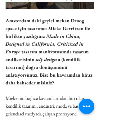
Amsterdam'daki geçici mekan Droog 
space için tasarımcı Mieke Gerritzen ile 
birlikte yazdığınız 
Made in China, 
Designed in California, Criticized in 
Europe
 tasarım manifestosunda tasarım 
endüstrisinin 
self-design
’a (kendilik 
tasarımı) doğru dönüşümünü 
anlatıyorsunuz. Bize bu kavramdan biraz 
daha bahseder misiniz?
Mieke'nin başlıca kavramlarından biri olan 
kendilik tasarımı, endüstri, moda ve basın gibi 
geleneksel medyada çalışan profesyonel 
tasarımcıların dünyasından, bir yanda sabit 
protokol odaklı formatların, diğer yanda da 
‘milyarların yaratıcılığının’ tahakkümü 