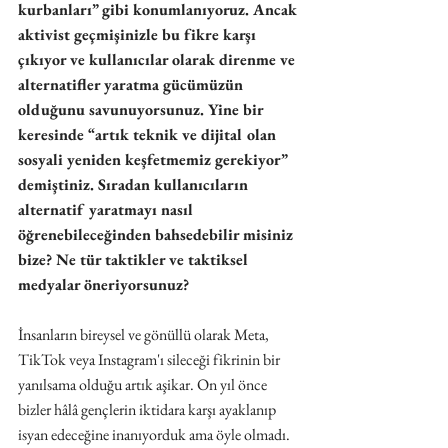
kurbanları” gibi konumlanıyoruz. Ancak 
aktivist geçmişinizle bu fikre karşı 
çıkıyor ve kullanıcılar olarak direnme ve 
alternatifler yaratma gücümüzün 
olduğunu savunuyorsunuz. Yine bir 
keresinde “artık teknik ve dijital olan 
sosyali yeniden keşfetmemiz gerekiyor” 
demiştiniz. Sıradan kullanıcıların 
alternatif yaratmayı nasıl 
öğrenebileceğinden bahsedebilir misiniz 
bize? Ne tür taktikler ve taktiksel 
medyalar öneriyorsunuz?
İnsanların bireysel ve gönüllü olarak Meta, 
TikTok veya Instagram'ı sileceği fikrinin bir 
yanılsama olduğu artık aşikar. On yıl önce 
bizler hâlâ gençlerin iktidara karşı ayaklanıp 
isyan edeceğine inanıyorduk ama öyle olmadı. 