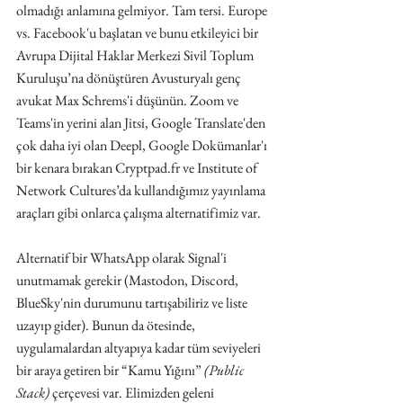
olmadığı anlamına gelmiyor. Tam tersi.
Europe 
vs. Facebook'u başlatan ve bunu etkileyici bir 
Avrupa Dijital Haklar Merkezi Sivil Toplum 
Kuruluşu’na dönüştüren Avusturyalı genç 
avukat Max Schrems'i düşünün. Zoom ve 
Teams'in yerini alan Jitsi, Google Translate'den 
çok daha iyi olan Deepl, Google Dokümanlar'ı 
bir kenara bırakan 
Cryptpad.fr
 ve Institute of 
Network Cultures’da kullandığımız yayınlama 
araçları gibi onlarca çalışma alternatifimiz var.
Alternatif bir WhatsApp olarak Signal'i 
unutmamak gerekir (Mastodon, Discord, 
BlueSky'nin durumunu tartışabiliriz ve liste 
uzayıp gider). Bunun da ötesinde, 
uygulamalardan altyapıya kadar tüm seviyeleri 
bir araya getiren bir “Kamu Yığını” 
(Public 
Stack) 
çerçevesi var. Elimizden geleni 