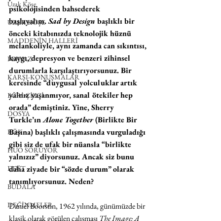
Uzak Köşe
psikolojisinden bahsederek 
başlayalım. 
Sad by Design
 başlıklı bir 
UZAK KÖŞE
önceki kitabınızda teknolojik hüznü 
MADDENİN HALLERİ
melankoliyle, aynı zamanda can sıkıntısı, 
kaygı, depresyon ve benzeri zihinsel 
PERVAZ
durumlarla karşılaştırıyorsunuz. Bir 
KARŞI-KONUŞMALAR
keresinde “duygusal yolculuklar artık 
yalnız yaşanmıyor, sanal ötekiler hep 
EĞRİ ÇİZGİ
orada” demiştiniz. Yine, Sherry 
DOSYA
Turkle’ın 
Alone Together
 (Birlikte Bir 
Başına) başlıklı çalışmasında vurguladığı 
KÖK
gibi siz de ufak bir nüansla “birlikte 
HUO SORUYOR
yalnızız” diyorsunuz. Ancak siz bunu 
daha ziyade bir “sözde durum” olarak 
ETÜT
tanımlıyorsunuz. Neden?
BUDALA
DEĞİNMELER
Daniel Boorstin, 1962 yılında, günümüzde bir 
klasik olarak görülen çalışması 
The Image: A 