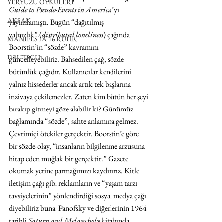
YERYÜZÜ ÖYKÜLERİ
Guide to Pseudo-Events in America
’yı 
AKSAK
yayımlamıştı. Bugün “dağıtılmış 
yalnızlık” (
distributed loneliness
) çağında 
MANIFESTA 16 RUHR
Boorstin’in “sözde” kavramını 
DEUTSCH
güncelleyebiliriz. Bahsedilen çağ, sözde 
bütünlük çağıdır. Kullanıcılar kendilerini 
yalnız hissederler ancak artık tek başlarına 
inzivaya çekilemezler. Zaten kim bütün her şeyi 
bırakıp gitmeyi göze alabilir ki? Günümüz 
bağlamında “sözde”, sahte anlamına gelmez. 
Çevrimiçi ötekiler gerçektir. Boorstin’e göre 
bir sözde-olay, “insanların bilgilenme arzusuna 
hitap eden muğlak bir gerçektir.” Gazete 
okumak yerine parmağımızı kaydırırız. Kitle 
iletişim çağı gibi reklamların ve “yaşam tarzı 
tavsiyelerinin” yönlendirdiği sosyal medya çağı 
diyebiliriz buna. Panofsky ve diğerlerinin 1964 
tarihli 
Saturn and Melancholy
 kitabında 