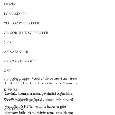
MÜZİK
EGZERSİZLER
YEL TOZ PORTRELER
ON SORULUK SOHBETLER
500K
AK-SAYANLAR
#GEÇMİŞTEBUGÜN
XXY
Geert Lovink, Fotoğraf: Guido van Nispen from 
ODAK: RESİM
Amsterdam, The Netherlands, Wikimedia Commons 
ommons
KIVRIM
Lovink, konuşmasında, çevrimiçi bağımlılık, 
PARIS UNLIMITED
Zoom yorgunluğu, iptal kültürü, zehirli viral 
meme
’ler, NFT’ler ve sahte haberler gibi 
AKS-ENDAZ
platform kültürü teorisinin temel unsurlarını 