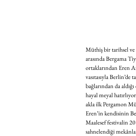
Müthiş bir tarihsel ve
arasında Bergama Tiya
ortaklarından Eren Ar
vasıtasıyla Berlin’de t
bağlarından da aldığı 
hayal meyal hatırlıyo
akla ilk Pergamon Müz
Eren’in kendisinin Be
Maalesef festivalin 20
sahnelendiği mekânl