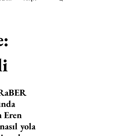
IMITED KIDS
KİTAP
e:
ER
500K
li
 UNLIMITED
BERaBER 
ında 
n Eren 
asıl yola 