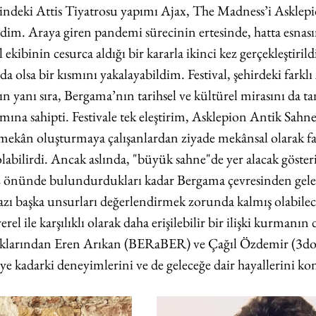
ndeki Attis Tiyatrosu yapımı Ajax, The Madness’i Asklepi
dim. Araya giren pandemi sürecinin ertesinde, hatta esnasın
l ekibinin cesurca aldığı bir kararla ikinci kez gerçekleştirild
olsa bir kısmını yakalayabildim. Festival, şehirdeki farklı 
 yanı sıra, Bergama’nın tarihsel ve kültürel mirasını da ta
mına sahipti. Festivale tek eleştirim, Asklepion Antik Sahne
i mekân oluşturmaya çalışanlardan ziyade mekânsal olarak fa
labilirdi. Ancak aslında, "büyük sahne"de yer alacak gösteril
 önünde bulundurdukları kadar Bergama çevresinden gelec
bazı başka unsurları değerlendirmek zorunda kalmış olabilec
l ile karşılıklı olarak daha erişilebilir bir ilişki kurmanın
aklarından Eren Arıkan (BERaBER) ve Çağıl Özdemir (3dots)
ye kadarki deneyimlerini ve de geleceğe dair hayallerini ko