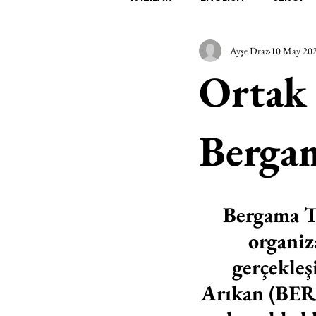
Ayşe Draz
10 May 20
EDEBİYAT
SİNEMA
A
Ortak 
MİMARİ
MÜZİK
EGZER
Bergam
AK-SAYANLAR
#GEÇMİŞ
Bergama Ti
AKS-ENDAZ
TUHAF AÇI
organiz
gerçekleş
Arıkan (BERa