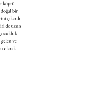
ir köprü 
doğal bir 
ini çıkardı 
iri de uzun 
çocukluk 
 gelen ve 
u olarak 