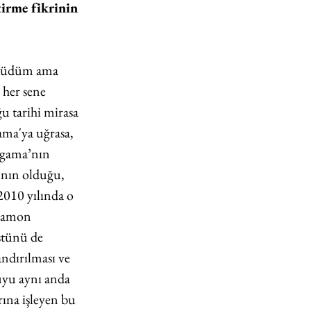
tirme fikrinin 
üyüdüm ama 
her sene 
 tarihi mirasa 
ma'ya uğrasa, 
ergama’nın 
ı’nın olduğu, 
010 yılında o 
rgamon 
stünü de 
ndırılması ve 
uyu aynı anda 
rına işleyen bu 