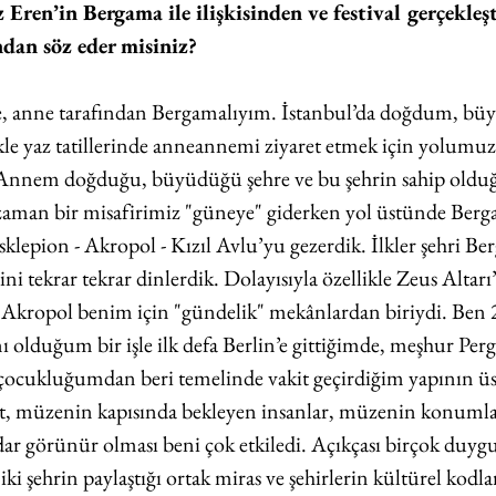
Eren’in Bergama ile ilişkisinden ve festival gerçekleş
ndan söz eder misiniz?
e, anne tarafından Bergamalıyım. İstanbul’da doğdum, b
e yaz tatillerinde anneannemi ziyaret etmek için yolumuz 
Annem doğduğu, büyüdüğü şehre ve bu şehrin sahip olduğu
zaman bir misafirimiz "güneye" giderken yol üstünde Berga
sklepion - Akropol - Kızıl Avlu’yu gezerdik. İlkler şehri B
rini tekrar tekrar dinlerdik. Dolayısıyla özellikle Zeus Altar
 Akropol benim için "gündelik" mekânlardan biriydi. Ben 2
nı olduğum bir işle ilk defa Berlin’e gittiğimde, meşhur Pe
 çocukluğumdan beri temelinde vakit geçirdiğim yapının ü
et, müzenin kapısında bekleyen insanlar, müzenin konumla
dar görünür olması beni çok etkiledi. Açıkçası birçok duyg
ki şehrin paylaştığı ortak miras ve şehirlerin kültürel kodla