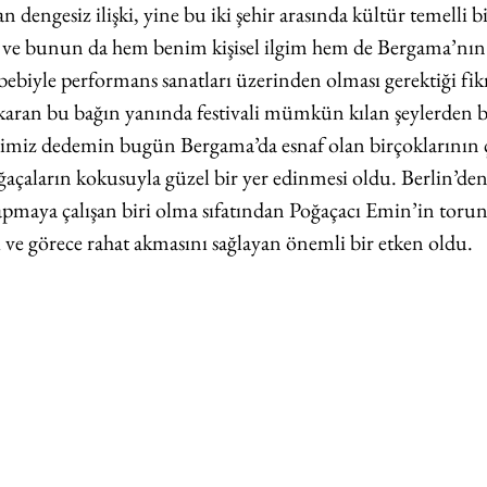
 dengesiz ilişki, yine bu iki şehir arasında kültür temelli b
i ve bunun da hem benim kişisel ilgim hem de Bergama’nın 
ebebiyle performans sanatları üzerinden olması gerektiği fikr
çıkaran bu bağın yanında festivali mümkün kılan şeylerden b
imiz dedemin bugün Bergama’da esnaf olan birçoklarının 
ğaçaların kokusuyla güzel bir yer edinmesi oldu. Berlin’den
yapmaya çalışan biri olma sıfatından Poğaçacı Emin’in torun
ı ve görece rahat akmasını sağlayan önemli bir etken oldu.