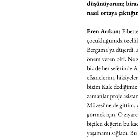
düşünüyorum; biraz 
nasıl ortaya çıktığı
Eren Arıkan: 
Elbett
çocukluğumda özellikl
Bergama’ya düşerdi. 
önem veren biri. Ne 
biz de her seferinde A
efsanelerini, hikâyele
bizim Kale dediğimiz
zamanlar proje asista
Müzesi’ne de gittim,
görmek için. O ziyar
biçilen değerin bu ka
yaşamamı sağladı. Bu i