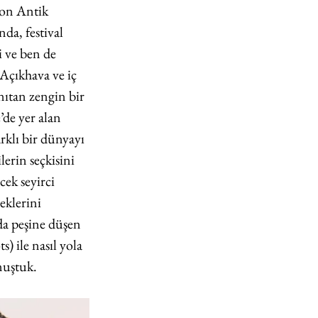
on Antik 
da, festival 
i ve ben de 
Açıkhava ve iç 
nıtan zengin bir 
’de yer alan 
rklı bir dünyayı 
erin seçkisini 
ek seyirci 
eklerini 
 da peşine düşen 
 ile nasıl yola 
nuştuk. 