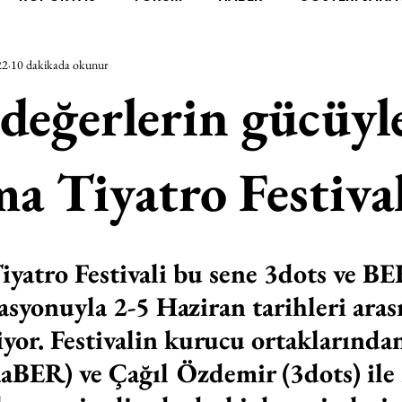
22
10 dakikada okunur
RAŞTIRMA
BİENAL
TASARIM
ÇALIŞMA
UNL
değerlerin gücüyl
SİZLER
YEL TOZ PORTRELER
ON SORULUK SOHBETL
a Tiyatro Festiva
TEBUGÜN
XXY
ODAK: RESİM
KIVRIM
PARIS
yatro Festivali bu sene 3dots ve 
SINIRSIZ ZİYARETLER
asyonuyla 2-5 Haziran tarihleri aras
iyor. Festivalin kurucu ortaklarında
BER) ve Çağıl Özdemir (3dots) ile n