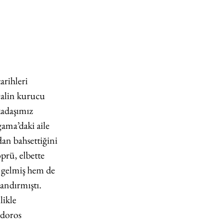
arihleri 
valin kurucu 
kadaşımız 
gama’daki aile 
dan bahsettiğini 
prü, elbette 
 gelmiş hem de 
andırmıştı. 
likle 
doros 