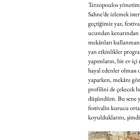
Terzopoulos yönetimi
Sahne’de izlemek ister
geçtiğimiz yaz, festiva
ucundan kenarından da 
mekânları kullanmanın
yan etkinlikler progra
yapımların, bir ev iç
hayal edenler olması o
yaparken, mekânı göz
profilini de çekecek 
düşündüm. Bu sene yere
festivalin kurucu ort
koyulduklarını, şimdi