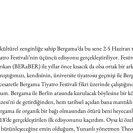
 kültürel zenginliğe sahip Bergama’da bu sene 2-5 Haziran t
tro Festivali’nin üçüncü edisyonu gerçekleştiriliyor. Festi
ıkan (BERaBER) ile yıllar önce kısacık da olsa ortak bir ar
anıştığımızı, kendisinin, üniversite tiyatrosu geçmişi ile Ber
cesaretle Bergama Tiyatro Festivali fikri üzerinde çalıştığın
rum. Bergama ile Berlin arasında kurulacak böylesine bir kö
esi'ni de getirdiğinden, hem tarihsel açıdan bana mantıklı
rgama ile organik bir bağı olmasından ötürü beni heyecanl
18’de gerçekleştirilen ilk edisyonunu kaçırdım. Oysa ki özel
a bütünleşeceğine emin olduğum, Yunanlı yönetmen Theo