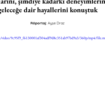
rını, şimdiye kadarki deneyimlerini
geleceğe dair hayallerini konuştuk
Röportaj:
 Ayşe Draz 
.com/video/9c95f9_f6130001af304adf9d8c351ab97bd9a3/360p/mp4/file.