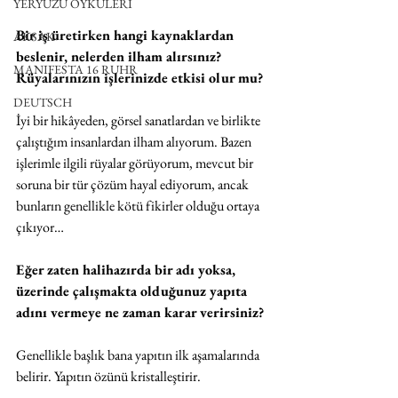
YERYÜZÜ ÖYKÜLERİ
Bir iş üretirken hangi kaynaklardan 
AKSAK
beslenir, nelerden ilham alırsınız? 
MANIFESTA 16 RUHR
Rüyalarınızın işlerinizde etkisi olur mu? 
DEUTSCH
İyi bir hikâyeden, görsel sanatlardan ve birlikte 
çalıştığım insanlardan ilham alıyorum. Bazen 
işlerimle ilgili rüyalar görüyorum, mevcut bir 
soruna bir tür çözüm hayal ediyorum, ancak 
bunların genellikle kötü fikirler olduğu ortaya 
çıkıyor… 
Eğer zaten halihazırda bir adı yoksa, 
üzerinde çalışmakta olduğunuz yapıta 
adını vermeye ne zaman karar verirsiniz?
Genellikle başlık bana yapıtın ilk aşamalarında 
belirir. Yapıtın özünü kristalleştirir. 