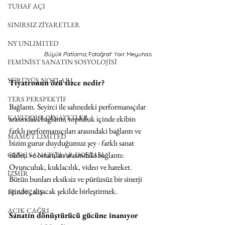
TUHAF AÇI
SINIRSIZ ZİYARETLER
NY UNLIMITED
Büyük Patlama, 
Fotoğraf: Yair Meyuhas
FEMİNİST SANATIN SOSYOLOJİSİ
YÜRÜYÜŞ NOTLARI
Tiyatronun özü sizce nedir? 
TERS PERSPEKTİF
Bağlantı. Seyirci ile sahnedeki performansçılar 
KAYIT DIŞI CİNAYETLER
arasındaki bağlantı, topluluk içinde ekibin 
farklı performansçıları arasındaki bağlantı ve 
MAMUT LIMITED
bizim gurur duyduğumuz şey - farklı sanat 
türleri ve ortamları arasındaki bağlantı: 
GENÇ SANATÇILAR DOSYASI
Oyunculuk, kuklacılık, video ve hareket. 
İZMİR
Bütün bunları eksiksiz ve pürüzsüz bir sinerji 
içinde çalışacak şekilde birleştirmek.
FRANÇAIS
AÇIK ÇAĞRI
Sanatın dönüştürücü gücüne inanıyor 