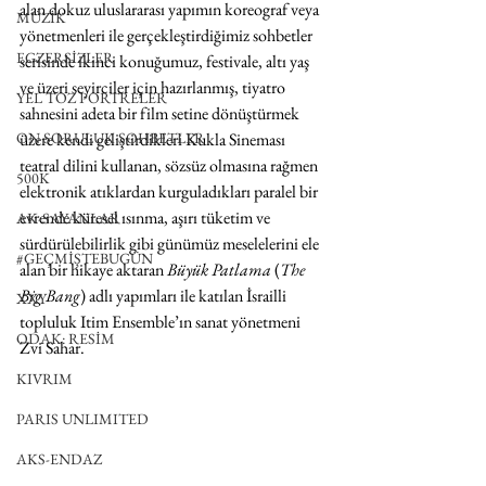
alan dokuz uluslararası yapımın koreograf veya 
MÜZİK
yönetmenleri ile gerçekleştirdiğimiz sohbetler 
EGZERSİZLER
serisinde ikinci konuğumuz, festivale, altı yaş 
ve üzeri seyirciler için hazırlanmış, tiyatro 
YEL TOZ PORTRELER
sahnesini adeta bir film setine dönüştürmek 
ON SORULUK SOHBETLER
üzere kendi geliştirdikleri Kukla Sineması 
teatral dilini kullanan, sözsüz olmasına rağmen 
500K
elektronik atıklardan kurguladıkları paralel bir 
evrende küresel ısınma, aşırı tüketim ve 
AK-SAYANLAR
sürdürülebilirlik gibi günümüz meselelerini ele 
#GEÇMİŞTEBUGÜN
alan bir hikaye aktaran 
Büyük Patlama
 (
The 
Big Bang
) adlı yapımları ile katılan İsrailli 
XXY
topluluk Itim Ensemble’ın sanat yönetmeni 
ODAK: RESİM
Zvi Sahar.   
KIVRIM
PARIS UNLIMITED
AKS-ENDAZ