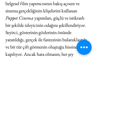
belgesel film yapımcısının bakış açısını ve 
sinema gerçekliğinin klişelerini kullanan 
Puppet Cinema
 yapımları, güçlü ve istikrarlı 
bir şekilde izleyicinin odağını şekillendiriyor. 
Seyirci, gösterinin gözlerinin önünde 
yaratıldığı, gerçek ile fantezinin bulanıklaştığı 
ve bir tür çift görmenin oluştuğu hissine 
kapılıyor. Ancak hata olmasın; her şey 
hikâyeyle ilgili.
Büyük Patlama, 
Fotoğraf: Yair Meyuhas