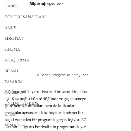
Röportaj: 
Ayşe Draz 
HABER
GÖSTERİ SANATLARI
ARŞİV
EDEBİYAT
SİNEMA
ARAŞTIRMA
BİENAL
Zvi Sahar, Fotoğraf: Yair Meyuhas
TASARIM
27. İstanbul Tiyatro Festivali bu sene ikinci kez 
ÇALIŞMA
Işıl Kasapoğlu küratörlüğünde ve geçen seneye 
UNLIMITED KIDS
göre hem katılımcıları hem de kullanılan 
mekanlar açısından daha heyecanlandırıcı bir 
KİTAP
seçki vaat eden bir programla gerçekleşiyor. 27. 
MİMARİ
İstanbul Tiyatro Festivali’nin programında yer 