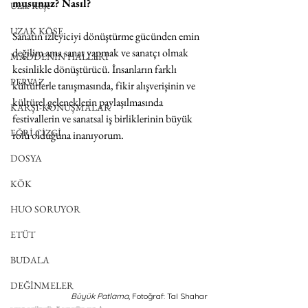
musunuz? Nasıl? 
Uzak Köşe
UZAK KÖŞE
Sanatın izleyiciyi dönüştürme gücünden emin 
değilim ama sanat yapmak ve sanatçı olmak 
MADDENİN HALLERİ
kesinlikle dönüştürücü. İnsanların farklı 
PERVAZ
kültürlerle tanışmasında, fikir alışverişinin ve 
kültürel geleneklerin paylaşılmasında 
KARŞI-KONUŞMALAR
festivallerin ve sanatsal iş birliklerinin büyük 
EĞRİ ÇİZGİ
rolü olduğuna inanıyorum.
DOSYA
KÖK
HUO SORUYOR
ETÜT
BUDALA
DEĞİNMELER
Büyük Patlama, 
Fotoğraf: Tal Shahar