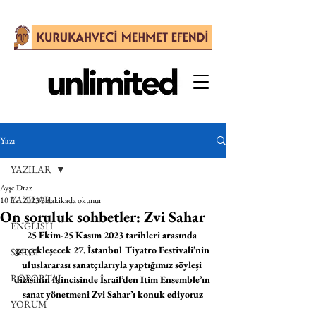
Yazı
YAZILAR
Ayşe Draz
YAZILAR
10 Eki 2023
3 dakikada okunur
On soruluk sohbetler: Zvi Sahar
ENGLISH
25 Ekim-25 Kasım 2023 tarihleri arasında 
gerçekleşecek 27. İstanbul Tiyatro Festivali’nin 
SERGİ
uluslararası sanatçılarıyla yaptığımız söyleşi 
RÖPORTAJ
dizisinin ikincisinde İsrail’den Itim Ensemble’ın 
sanat yönetmeni Zvi Sahar’ı konuk ediyoruz
YORUM