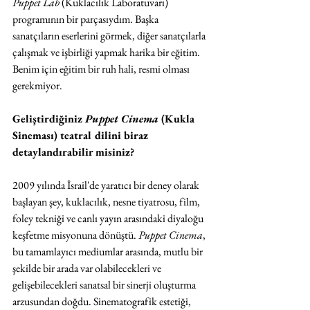
Puppet Lab
 (Kuklacılık Laboratuvarı) 
programının bir parçasıydım. Başka 
sanatçıların eserlerini görmek, diğer sanatçılarla 
çalışmak ve işbirliği yapmak harika bir eğitim. 
Benim için eğitim bir ruh hali, resmi olması 
gerekmiyor.
Geliştirdiğiniz 
Puppet Cinema
 (Kukla 
Sineması) teatral dilini biraz 
detaylandırabilir misiniz?
2009 yılında İsrail'de yaratıcı bir deney olarak 
başlayan şey, kuklacılık, nesne tiyatrosu, film, 
foley tekniği ve canlı yayın arasındaki diyaloğu 
keşfetme misyonuna dönüştü. 
Puppet Cinema
, 
bu tamamlayıcı mediumlar arasında, mutlu bir 
şekilde bir arada var olabilecekleri ve 
gelişebilecekleri sanatsal bir sinerji oluşturma 
arzusundan doğdu. Sinematografik estetiği, 