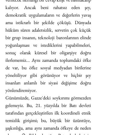
kalıyor. Ancak beni rahatsız eden şey, 
demokratik uygulamaların ve değerlerin yavaş 
ama istikrarlı bir şekilde çöküşü. Dünyada 
hüküm süren adaletsizlik, servetin çok küçük 
bir grup insanın, teknoloji baronlarının elinde 
yoğunlaşması ve istediklerini yapabilmeleri, 
sonuç olarak küresel bir oligarşiye doğru 
ilerlememiz... Aynı zamanda toplumdaki öfke 
de var, bu öfke sosyal medyadan birilerine 
yöneltiliyor gibi görünüyor ve hiçbir şey 
insanları anlamlı bir siyasi değişime doğru 
yönlendiremiyor.
Günümüzde, Gazze'deki soykırımı görmezden 
gelemeyiz. Bu, 21. yüzyılda bir Batı devleti 
tarafından gerçekleştirilen ilk koordineli etnik 
temizlik girişimi; bu, büyük bir üzüntüye, 
şaşkınlığa, ama aynı zamanda öfkeye de neden 