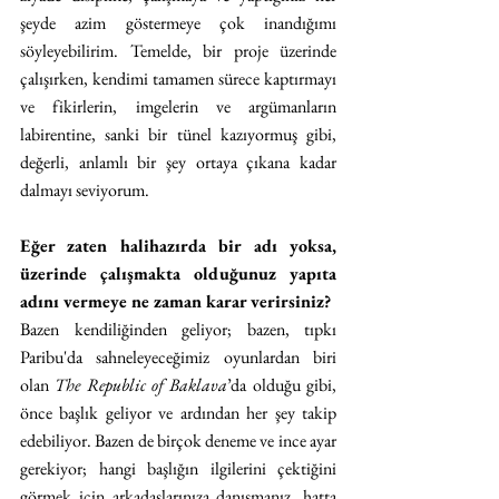
şeyde azim göstermeye çok inandığımı 
söyleyebilirim. Temelde, bir proje üzerinde 
çalışırken, kendimi tamamen sürece kaptırmayı 
ve fikirlerin, imgelerin ve argümanların 
labirentine, sanki bir tünel kazıyormuş gibi, 
değerli, anlamlı bir şey ortaya çıkana kadar 
dalmayı seviyorum.
Eğer zaten halihazırda bir adı yoksa, 
üzerinde çalışmakta olduğunuz yapıta 
adını vermeye ne zaman karar verirsiniz? 
Bazen kendiliğinden geliyor; bazen, tıpkı 
Paribu'da sahneleyeceğimiz oyunlardan biri 
olan 
The Republic of Baklava
’da olduğu gibi, 
önce başlık geliyor ve ardından her şey takip 
edebiliyor. Bazen de birçok deneme ve ince ayar 
gerekiyor; hangi başlığın ilgilerini çektiğini 
görmek için arkadaşlarınıza danışmanız, hatta 