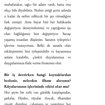
muhafazakar, sağcı bir adam vardı, hatta ona 
ırkçı bile diyebiliriz. Nefret ettiği şeyin aslında 
o kadar da nefret edilecek bir şey olmadığını 
fark etmişti. Ama hayat bizi her halükarda 
değiştiriyor; deneyimlerimiz ve yaptığımız işe 
olan bağlılığımız bizi değiştiriyor. Savaşı 
yaşamış insanları düşünün. Sanatın iyileştirici 
işlevine inanıyorum. Belki de sanatla olan 
etkileşimimiz bizi iyileştirebilir ve hayatımıza 
anlam katabilir, çünkü duyularımıza ve 
duygularımıza ifade verme fırsatımız olur.
Bir iş üretirken hangi kaynaklardan 
beslenir, nelerden ilham alırsınız? 
Rüyalarınızın işlerinizde etkisi olur mu? 
Her şeyin bir rolü var; günlük karşılaşmalar, 
şarkılar, filmler, rüyalar. Ancak, ilhamdan 
ziyade disipline, çalışmaya ve yaptığınız her 