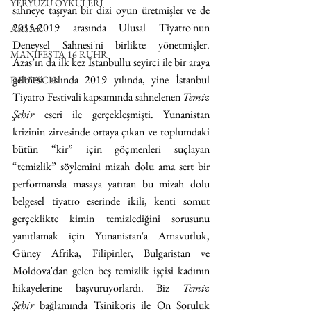
YERYÜZÜ ÖYKÜLERİ
sahneye taşıyan bir dizi oyun üretmişler ve de 
2015-2019 arasında Ulusal Tiyatro'nun 
AKSAK
Deneysel Sahnesi'ni birlikte yönetmişler. 
MANIFESTA 16 RUHR
Azas’ın da ilk kez İstanbullu seyirci ile bir araya 
gelmesi aslında 2019 yılında, yine İstanbul 
DEUTSCH
Tiyatro Festivali kapsamında sahnelenen 
Temiz 
Şehir
 eseri ile gerçekleşmişti. Yunanistan 
krizinin zirvesinde ortaya çıkan ve toplumdaki 
bütün “kir” için göçmenleri suçlayan 
“temizlik” söylemini mizah dolu ama sert bir 
performansla masaya yatıran bu mizah dolu 
belgesel tiyatro eserinde ikili, kenti somut 
gerçeklikte kimin temizlediğini sorusunu 
yanıtlamak için Yunanistan'a Arnavutluk, 
Güney Afrika, Filipinler, Bulgaristan ve 
Moldova'dan gelen beş temizlik işçisi kadının 
hikayelerine başvuruyorlardı. Biz 
Temiz 
Şehir
 bağlamında Tsinikoris ile On Soruluk 