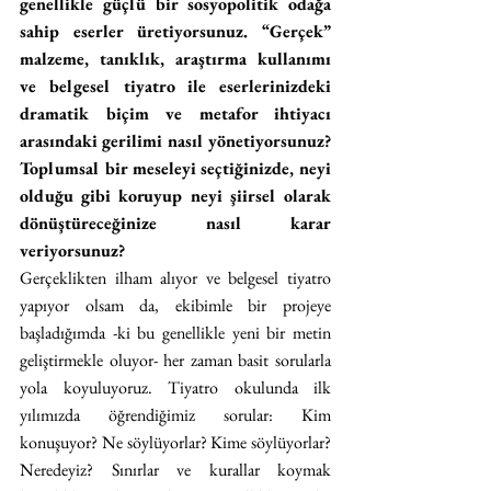
genellikle güçlü bir sosyopolitik odağa 
sahip eserler üretiyorsunuz. “Gerçek” 
malzeme, tanıklık, araştırma kullanımı 
ve belgesel tiyatro ile eserlerinizdeki 
dramatik biçim ve metafor ihtiyacı 
arasındaki gerilimi nasıl yönetiyorsunuz? 
Toplumsal bir meseleyi seçtiğinizde, neyi 
olduğu gibi koruyup neyi şiirsel olarak 
dönüştüreceğinize nasıl karar 
veriyorsunuz?
Gerçeklikten ilham alıyor ve belgesel tiyatro 
yapıyor olsam da, ekibimle bir projeye 
başladığımda -ki bu genellikle yeni bir metin 
geliştirmekle oluyor- her zaman basit sorularla 
yola koyuluyoruz. Tiyatro okulunda ilk 
yılımızda öğrendiğimiz sorular: Kim 
konuşuyor? Ne söylüyorlar? Kime söylüyorlar? 
Neredeyiz? Sınırlar ve kurallar koymak 