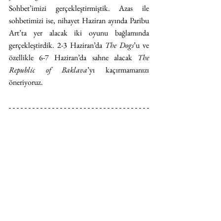
Sohbet’imizi gerçekleştirmiştik. Azas ile 
sohbetimizi ise, nihayet Haziran ayında Paribu 
Art’ta yer alacak iki oyunu bağlamında 
gerçekleştirdik. 2-3 Haziran’da 
The Dogs
’u ve 
özellikle 6-7 Haziran’da sahne alacak 
The 
Republic of Baklava
’yı kaçırmamanızı 
öneriyoruz. 