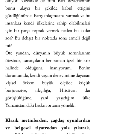
oluyor. Özellikle de tüm Batı devletlerinin 
bunu alaycı bir şekilde kabul ettiğini 
gördüğünüzde. Barış anlaşmasına varmak ve bu 
insanlara kendi ülkelerine sahip olabilmeleri 
için bir parça toprak vermek neden bu kadar 
zor? Bu dehşet bir noktada sona ermeli değil 
mi? 
Öte yandan, dünyanın büyük sorunlarının 
ötesinde, sanatçıların her zaman içsel bir kriz 
halinde olduğuna inanıyorum. Benim 
durumumda, kendi yaşam deneyimime dayanan 
kişisel öfkem, büyük ölçüde küçük 
burjuvaziye, ırkçılığa, Hristiyan dar 
görüşlülüğüne, yani yaşadığım ülke 
Yunanistan'daki baskın ortama yönelik.
Klasik metinlerden, çağdaş oyunlardan 
ve belgesel tiyatrodan yola çıkarak, 