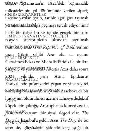
ediyor. Yunanistan'ın 1821’deki bağımsızlık 
TUHAF AÇI
mücadelesinin yıl dönümünde verilen sipariş 
SINIRSIZ ZİYARETLER
üzerine yazılan oyun, tarihin ağırlığını taşımak 
yerine onunla dalga geçmeyi tercih ediyor ama 
NY UNLIMITED
hafif bir dalga bu ve içinde gerçek bir soru 
FEMİNİST SANATIN SOSYOLOJİSİ
taşıyor: stereotiplerin altından sıyrılmak 
mümkün mü? 
The Republic of Baklava
’nın 
YÜRÜYÜŞ NOTLARI
yazar (fikrin sahibi Azas olsa da oyunu 
TERS PERSPEKTİF
Gerasimos Bekas ve Michalis Pitidis ile birlikte 
KAYIT DIŞI CİNAYETLER
yazıyor) ve yönetmeni Anestis Azas daha sonra 
2024 yılında, gene Atina Epidaurus 
MAMUT LIMITED
Festivali'nde prömiyerini yapan ve yine seyirci 
GENÇ SANATÇILAR DOSYASI
birinciliği kazanan yeni oyunu, Arachova'da bir 
husky'nin öldürülmesi üzerine sahneye dedektif 
İZMİR
köpeklerin çıktığı, Aristophanes komedyası ile 
FRANÇAIS
film noir
 karışımı bir siyasi alegori olan 
The 
Dogs
 ile İstanbul’a geldi. Azas 
The Dogs
 ile bu 
AÇIK ÇAĞRI
sefer de, güçsüzlerin şiddetle karşılaştığı bir 