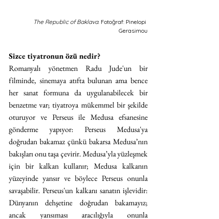
The Republic of Baklava
. Fotoğraf: Pinelopi 
Gerasimou
Sizce tiyatronun özü nedir?
Romanyalı yönetmen Radu Jude'un bir 
filminde, sinemaya atıfta bulunan ama bence 
her sanat formuna da uygulanabilecek bir 
benzetme var; tiyatroya mükemmel bir şekilde 
oturuyor ve Perseus ile Medusa efsanesine 
gönderme yapıyor: Perseus Medusa'ya 
doğrudan bakamaz çünkü bakarsa Medusa’nın 
bakışları onu taşa çevirir. Medusa’yla yüzleşmek 
için bir kalkan kullanır; Medusa kalkanın 
yüzeyinde yansır ve böylece Perseus onunla 
savaşabilir. Perseus'un kalkanı sanatın işlevidir: 
Dünyanın dehşetine doğrudan bakamayız; 
ancak yansıması aracılığıyla onunla 