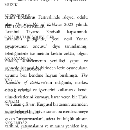
MÜZİK
EGZERSİZLER
Atina Epidaurus Festivali'nde izleyici ödülü 
alan 
The Republic of Baklava
 2023 yılında 
YEL TOZ PORTRELER
İstanbul Tiyatro Festivali kapsamında 
ON SORULUK SOHBETLER
İstanbul'a geldiğinde, “yeni nesil Yunan 
tiyatrosunun öncüsü” diye tanımlanmış, 
500K
izlediğimizde ise metnin keskin zekâsı, olgun 
AK-SAYANLAR
mizahı, sahnelemenin yenilikçi yapısı ve 
sahnede izlemesi birbirinden leziz oyuncuların 
#GEÇMİŞTEBUGÜN
uyumu bizi kendine hayran bırakmıştı. 
The 
XXY
Republic of Baklava
’nın odağında, merkez 
olarak evlerini ve işyerlerini kullanarak kendi 
ODAK: RESİM
ulus-devletlerini kurmaya karar veren bir Türk 
KIVRIM
ve Yunan çift var. Kurgusal bir zemin üzerinden 
sahte belgesel biçimiyle sunan bu eserde sahneye 
PARIS UNLIMITED
çıkan “araştırmacılar”, adeta bu küçük ulusun 
AKS-ENDAZ
tarihini, çatışmalarını ve mirasını yeniden inşa 