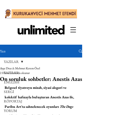
Yazı
YAZILAR
Ayşe Draz & Mehmet Kerem Özel
YAZILAR
2 Haz
6 dakikada okunur
On soruluk sohbetler: Anestis Azas
ENGLISH
Belgesel tiyatroyu mizah, siyasi alegori ve 
SERGİ
kolektif hafızayla buluşturan Anestis Azas ile, 
RÖPORTAJ
Paribu Art'ta sahnelenecek oyunları 
The Dogs
YORUM