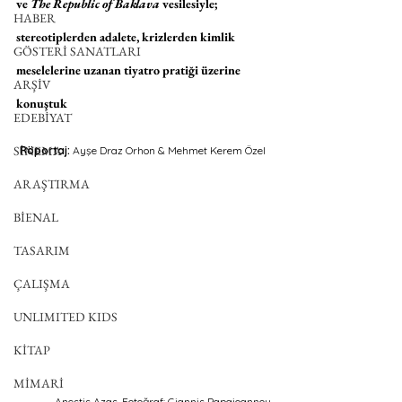
ve 
The Republic of Baklava
 vesilesiyle; 
HABER
stereotiplerden adalete, krizlerden kimlik 
GÖSTERİ SANATLARI
meselelerine uzanan tiyatro pratiği üzerine 
ARŞİV
konuştuk
EDEBİYAT
SİNEMA
Röportaj: 
Ayşe Draz Orhon & Mehmet Kerem Özel 
ARAŞTIRMA
BİENAL
TASARIM
ÇALIŞMA
UNLIMITED KIDS
KİTAP
MİMARİ
Anestis Azas. Fotoğraf: Giannis Papaioannou