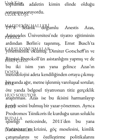
Uzak Köşe
toplumda adaletin kimin elinde olduğu 
sorusunu soruyordu.
UZAK KÖŞE
MADDENİN HALLERİ
1978 Selanik doğumlu Anestis Azas, 
Aristoteles Üniversitesi'nde tiyatro eğitiminin 
PERVAZ
ardından Berlin'e taşınmış, Ernst Busch'ta 
KARŞI-KONUŞMALAR
yönetmenlik okumuş. Dimiter Gotscheff'in ve 
Rimini Protokoll'ün asistanlığını yapmış ve de 
EĞRİ ÇİZGİ
bu iki isim yan yana gelince Azas’ın 
DOSYA
metodolojisi adeta kendiliğinden ortaya çıkmış: 
bir yanda ağır, metne işlenmiş varoluşsal sorular; 
KÖK
öte yanda belgesel tiyatronun titiz gerçeklik 
HUO SORUYOR
araştırması. Azas ise bu ikisini harmanlayıp 
kendi sesini bulmuş bir yazar-yönetmen. Ayrıca 
ETÜT
Prodromos Tsinikoris ile kurduğu uzun soluklu 
BUDALA
işbirliği neticesinde, 2011'den bu yana 
Yunanistan'ın krizini, göç meselesini, kimlik 
DEĞİNMELER
çatışmalarını ve özelleştirme politikalarını 