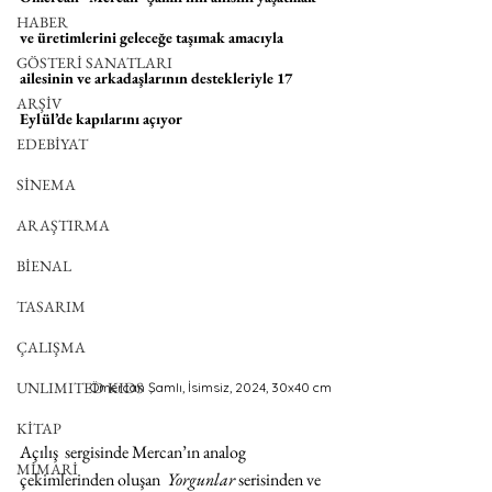
HABER
ve üretimlerini geleceğe taşımak amacıyla 
GÖSTERİ SANATLARI
ailesinin ve arkadaşlarının destekleriyle 17 
ARŞİV
Eylül’de kapılarını açıyor 
EDEBİYAT
SİNEMA
ARAŞTIRMA
BİENAL
TASARIM
ÇALIŞMA
UNLIMITED KIDS
Ömercan Şamlı, İsimsiz, 2024, 30x40 cm
KİTAP
Açılış  sergisinde Mercan’ın analog 
MİMARİ
çekimlerinden oluşan  
Yorgunlar 
serisinden ve 