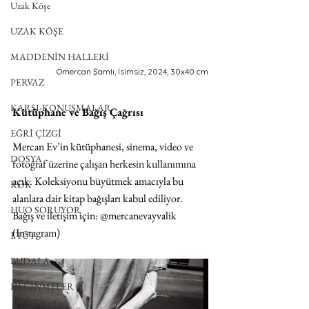
Uzak Köşe
UZAK KÖŞE
MADDENİN HALLERİ
Ömercan Şamlı, İsimsiz, 2024, 30x40 cm
PERVAZ
KARŞI-KONUŞMALAR
Kütüphane ve Bağış Çağrısı
EĞRİ ÇİZGİ
Mercan Ev’in kütüphanesi, sinema, video ve 
DOSYA
fotoğraf üzerine çalışan herkesin kullanımına 
açık. Koleksiyonu büyütmek amacıyla bu 
KÖK
alanlara dair kitap bağışları kabul ediliyor.
HUO SORUYOR
Bağış ve iletişim için: @mercanevayvalik 
(Instagram)
ETÜT
BUDALA
DEĞİNMELER