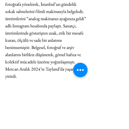
fotoğrafa yönelerek, İstanbul’un gündelik 
sokak sahnelerini filmli makinasıyla belgeledi; 
üretimlerini “analog makinanız ayağınıza geldi” 
adlı Instagram hesabında paylaştı. Sanatçı, 
üretimlerinde gösterişten uzak, etik bir mesafe 
kuran, ölçülü ve sade bir anlatımı 
benimsemiştir. Belgesel, fotoğraf ve arşiv 
alanlarını birlikte düşünerek, görsel hafıza ve 
kolektif mücadele üzerine yoğunlaşmıştı. 
Mercan Aralık 2024’te Tayland’da yaşamını 
yitirdi.
Mercanev’in programı da bu yaklaşımı referans 
alıyor; küçük ölçekli buluşmalar, arşiv temelli 
gösterimler ve ortak düşünmeyi odağa alan 
çalışmaları bir araya getiriyor.