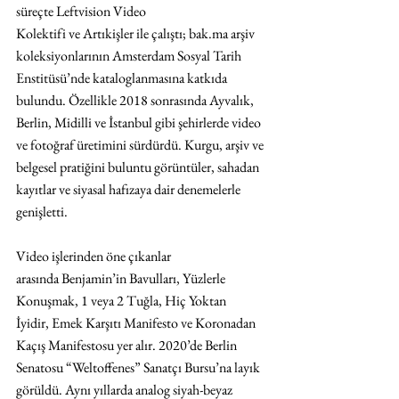
süreçte Leftvision Video 
Kolektifi ve Artıkişler ile çalıştı; bak.ma arşiv 
koleksiyonlarının Amsterdam Sosyal Tarih 
Enstitüsü’nde kataloglanmasına katkıda 
bulundu. Özellikle 2018 sonrasında Ayvalık, 
Berlin, Midilli ve İstanbul gibi şehirlerde video 
ve fotoğraf üretimini sürdürdü. Kurgu, arşiv ve 
belgesel pratiğini buluntu görüntüler, sahadan 
kayıtlar ve siyasal hafızaya dair denemelerle 
genişletti.
Video işlerinden öne çıkanlar 
arasında Benjamin’in Bavulları, Yüzlerle 
Konuşmak, 1 veya 2 Tuğla, Hiç Yoktan 
İyidir, Emek Karşıtı Manifesto ve Koronadan 
Kaçış Manifestosu yer alır. 2020’de Berlin 
Senatosu “Weltoffenes” Sanatçı Bursu’na layık 
görüldü. Aynı yıllarda analog siyah-beyaz 