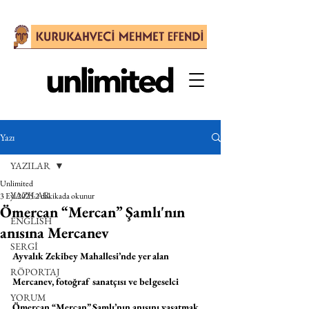
Yazı
YAZILAR
Unlimited
YAZILAR
3 Eyl 2025
2 dakikada okunur
Ömercan “Mercan” Şamlı'nın
ENGLISH
anısına Mercanev
SERGİ
Ayvalık Zekibey Mahallesi’nde yer alan 
RÖPORTAJ
Mercanev, fotoğraf sanatçısı ve belgeselci 
YORUM
Ömercan “Mercan” Şamlı’nın anısını yaşatmak 