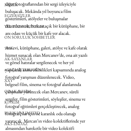
diğer fotoğraflarından bir sergi izleyiciyle 
MÜZİK
buluşacak. Mekânda yıl boyunca film 
EGZERSİZLER
gösterimleri, atölyeler ve buluşmalar 
düzenlenecek; herkese açık bir kütüphane, bir 
YEL TOZ PORTRELER
anı odası ve küçük bir kafe yer alacak.
ON SORULUK SOHBETLER
Anı evi, kütüphane, galeri, atölye ve kafe olarak 
500K
hizmet sunacak olan Mercanev’de, ona ait yazılı 
AK-SAYANLAR
ve görsel hatıralar sergilenecek ve her yıl 
yapılacak anma etkinlikleri kapsamında analog 
#GEÇMİŞTEBUGÜN
fotoğraf yarışması düzenlenecek. Video, 
XXY
belgesel film, sinema ve fotoğraf alanlarında 
çalışmalar yürütecek olan Mercanev, süreli 
ODAK: RESİM
sergiler, film gösterimleri, söyleşiler, sinema ve 
KIVRIM
fotoğraf eğitimleri gerçekleştirecek, analog 
PARIS UNLIMITED
fotoğrafçılar için ise karanlık oda olanağı 
yaratacak. Mercan’ın video kolektiflerinde yer 
AKS-ENDAZ
almasından hareketle bir video kolektifi 