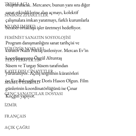
TUHAF AÇI
oluşturulacak. Mercanev, bunun yanı sıra diğer 
sanat etkinliklerine alan açmayı, kolektif 
SINIRSIZ ZİYARETLER
çalışmalara imkan yaratmayı, farklı kurumlarla 
NY UNLIMITED
beraber ortaklaşa işler üretmeyi hedefliyor.
FEMİNİST SANATIN SOSYOLOJİSİ
Program danışmanlığını sanat tarihçisi ve 
YÜRÜYÜŞ NOTLARI
küratör Nazlı Pektaş üstleniyor. Mercan Ev’in 
koordinasyonu Özgül Altuntaş 
TERS PERSPEKTİF
Süsem ve Turgay Süsem tarafından 
KAYIT DIŞI CİNAYETLER
yürütülüyor. Açılış sergisinin küratörleri 
ise Ece Balcıoğlu ve Doris Hason Olgun. Film 
MAMUT LIMITED
günlerinin koordinatörlüğünü ise Çınar 
GENÇ SANATÇILAR DOSYASI
Koçgiri yapıyor.
İZMİR
FRANÇAIS
AÇIK ÇAĞRI