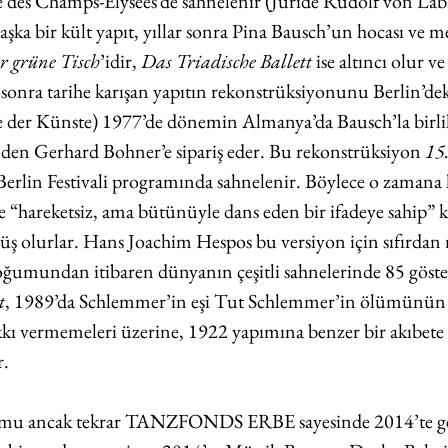
 des Champs-Elysées’de sahnelenir (Jüride Rudolf von Laba
aşka bir kült yapıt, yıllar sonra Pina Bausch’un hocası ve 
r grüne Tisch
’idir, 
Das Triadische Ballett 
ise altıncı olur 
 sonra tarihe karışan yapıtın rekonstrüksiyonunu Berlin’dek
der Künste) 1977’de dönemin Almanya’da Bausch’la birli
inden Gerhard Bohner’e sipariş eder. Bu rekonstrüksiyon 
15
. Berlin Festivali programında sahnelenir. Böylece o zamana
 “hareketsiz, ama bütünüyle dans eden bir ifadeye sahip” 
 olurlar. Hans Joachim Hespos bu versiyon için sıfırdan m
oğumundan itibaren dünyanın çeşitli sahnelerinde 85 göste
t
, 1989’da Schlemmer’in eşi Tut Schlemmer’in ölümünün 
kkı vermemeleri üzerine, 1922 yapımına benzer bir akıbete 
. 
mu ancak tekrar TANZFONDS ERBE sayesinde 2014’te ger