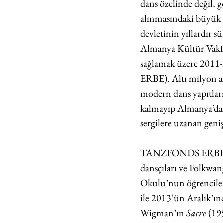
dans özelinde değil, 
alınmasındaki büyük 
devletinin yıllardır s
Almanya Kültür Vakfı’
sağlamak üzere 2011
ERBE). Altı milyon a
modern dans yapıtlar
kalmayıp Almanya’daki
sergilere uzanan geniş
TANZFONDS ERBE çer
dansçıları ve Folkwan
Okulu’nun öğrencileri
ile 2013’ün Aralık’ın
Wigman’ın 
Sacre 
(19