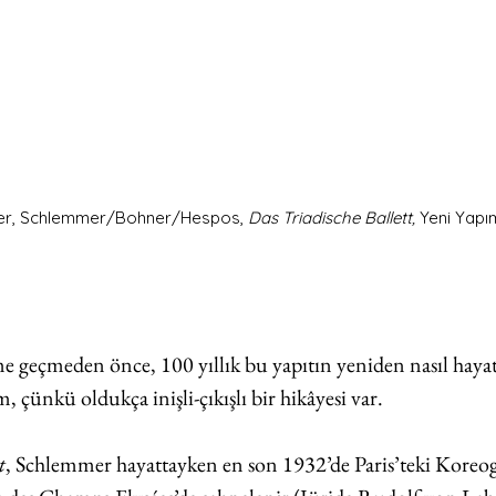
reler, Schlemmer/Bohner/Hespos, 
Das Triadische Ballett,
 Yeni Yapım
e geçmeden önce, 100 yıllık bu yapıtın yeniden nasıl hayata
, çünkü oldukça inişli-çıkışlı bir hikâyesi var. 
t
, Schlemmer hayattayken en son 1932’de Paris’teki Koreog