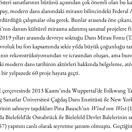
gösteri sanatlarının bütünü açısından çok önemli olan bu ka
pay, modern dans alanındaki mirasın bilincindeki Federal
ürdürdüğü çalışmalar olsa gerek. Bunlar arasında öne çıkanı,
nın dansın kültürel mirasına adanmış sanatsal projelere 
-2019 yılları arasında devreye soktuğu Dans Mirası Fon
vroluk bu fon kapsamında sekiz yılda büyük çoğunluğu tari
ının rekonstrüksiyonundan ve icrasından oluşan, ama bunun
 modern dans tarihinin aktörleri hakkında belgeleme, atöl
 bir yelpazede 60 proje hayata geçti. 
çevesinde 2013 Kasım’ında Wuppertal’de Folkwang Ta
g Sanatlar Üniversitesi Çağdaş Dans Enstitüsü ile New York
nin sahneye taşıdıkları Pina Bausch’un 
Wind von West
 (
da Bielefeld’de Osnabrück ile Bielefeld Devlet Balelerinin 
57) yapıtını canlı olarak seyretme şansım olmuştu. Geçtiği