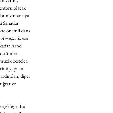
n vardır, 
mentoru olacak 
ve bronz madalya 
i Sanatlar 
kte önemli dans 
. Avrupa Sanat 
 kadar Arnd 
kostümler 
üzik besteler. 
rimi yapılan 
ardından, diğer 
uğrar ve 
çekleşir. Bu 