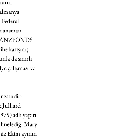
rarın 
 Almanya 
 Federal 
finansman 
u (TANZFONDS 
he karışmış 
la da sınırlı 
ye çalışması ve 
nzstudio 
 Julliard 
1975) adlı yapıtı 
sahnelediği Mary 
miz Ekim ayının 