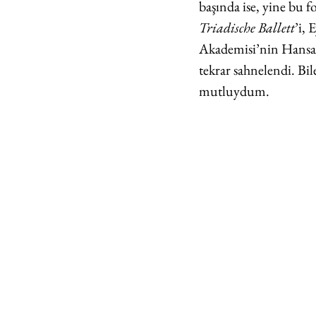
başında ise, yine bu 
Triadische Ballett
’i, 
Akademisi’nin Hansav
tekrar sahnelendi. Bil
mutluydum.