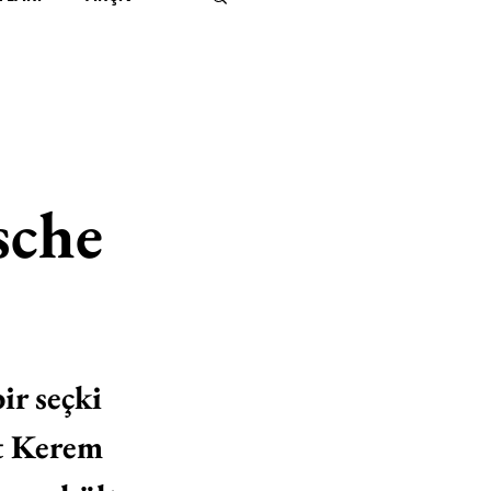
IMITED KIDS
KİTAP
ER
500K
sche
 UNLIMITED
ir seçki 
t Kerem 