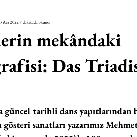
3 Ara 2022
7 dakikada okunur
RAŞTIRMA
BİENAL
TASARIM
ÇALIŞMA
UNL
lerin mekândaki
SİZLER
YEL TOZ PORTRELER
ON SORULUK SOHBETL
rafisi: Das Triadi
TEBUGÜN
XXY
ODAK: RESİM
KIVRIM
PARIS
t
SINIRSIZ ZİYARETLER
 güncel tarihli dans yapıtlarından b
n gösteri sanatları yazarımız Mehme