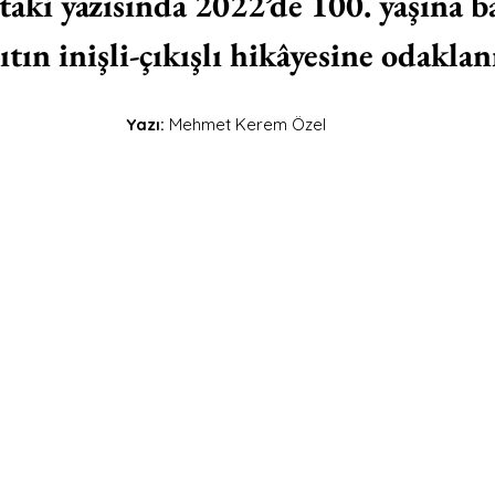
taki yazısında 2022’de 100. yaşına b
ıtın inişli-çıkışlı hikâyesine odaklan
Yazı:
 Mehmet Kerem Özel