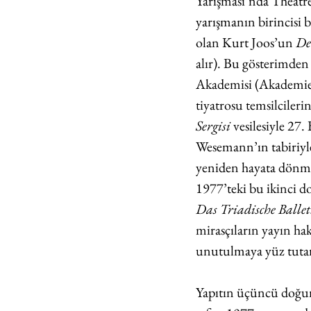
Yarışması’nda Théâtre
yarışmanın birincisi b
olan Kurt Joos’un 
De
alır). Bu gösterimden
Akademisi (Akademie 
tiyatrosu temsilciler
Sergisi
 vesilesiyle 27
Wesemann’ın tabiriyle
yeniden hayata dönmüş
1977’teki bu ikinci d
Das Triadische Ballet
mirasçıların yayın ha
unutulmaya yüz tutar
Yapıtın üçüncü doğu