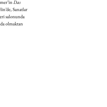
mmer’in
 Das 
lin’de, Sanatlar 
eri salonunda 
ında olmaktan 