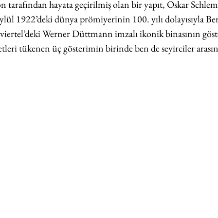
fon tarafından hayata geçirilmiş olan bir yapıt, Oskar Schle
Eylül 1922’deki dünya prömiyerinin 100. yılı dolayısıyla Ber
iertel’deki Werner Düttmann imzalı ikonik binasının göst
etleri tükenen üç gösterimin birinde ben de seyirciler aras