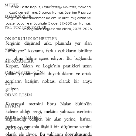
MÜZİK
Berka Beste Kopuz, 
Hatırlamayı unutma
, Mekâna 
özgü yerleştirme, 5 parça kumaş üzerine 9 parça 
EGZERSİZLER
kâğıt üzerine tükenmez kalem ile üretilmiş çizim ve 
pastel boya ile müdahale, 5 adet 87x600 cm kumaş 
YEL TOZ PORTRELER
ve değişken boyutlarda çizim, 2025-2026
ON SORULUK SOHBETLER
Serginin düşünsel arka planında yer alan 
500K
“simbiyoz” kavramı, farklı varlıkların birlikte 
var olma hâline işaret ediyor. Bu bağlamda 
AK-SAYANLAR
Kopuz, Yalçın ve Logie’nin pratikleri uzun 
#GEÇMİŞTEBUGÜN
yıllara yayılan paralel duyarlılıkların ve ortak 
soruların kesişim noktası olarak bir araya 
XXY
geliyor.
ODAK: RESİM
Kavramsal metnini Ebru Nalan Sülün'ün 
KIVRIM
kaleme aldığı sergi, mekânı yalnızca eserlerin 
PARIS UNLIMITED
sergilendiği edilgen bir alan yerine; hafıza, 
beden ve zamanla ilişkili bir düşünme zemini 
AKS-ENDAZ
olarak ele alıyor. Bu yaklaşım doğrultusunda 