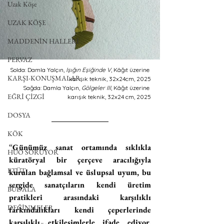
Uzak Köşe
UZAK KÖŞE
MADDENİN HALLERİ
PERVAZ
Solda: Damla Yalçın, 
Işığın Eşiğinde V
, Kâğıt üzerine 
KARŞI-KONUŞMALAR
karışık teknik, 32x24cm, 2025
Sağda: Damla Yalçın, 
Gölgeler III
, Kâğıt üzerine 
EĞRİ ÇİZGİ
karışık teknik, 32x24 cm, 2025
DOSYA
KÖK
“
Günümüz sanat ortamında sıklıkla 
HUO SORUYOR
küratöryal bir çerçeve aracılığıyla 
ETÜT
kurulan bağlamsal ve üslupsal uyum, bu 
sergide sanatçıların kendi üretim 
BUDALA
pratikleri arasındaki karşılıklı 
DEĞİNMELER
farkındalıkları kendi çeperlerinde 
karşılıklı etkileşimlerle ifade ediyor. 