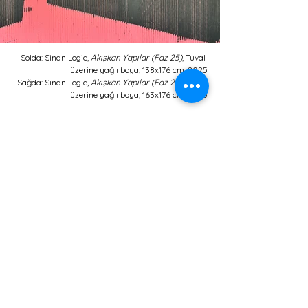
Solda: Sinan Logie, 
Akışkan Yapılar (Faz 25)
, Tuval 
üzerine yağlı boya, 138x176 cm, 2025
Sağda: Sinan Logie, 
Akışkan Yapılar (Faz 25)
, Tuval 
üzerine yağlı boya, 163x176 cm, 2025
Sergide hafızanın temsili ise “gölge” metaforu 
üzerinden ele alınıyor. Gölgeler, mekân ile 
hafıza arasında konumlanan kırılgan ve geçici 
izler olarak belirirken kapılar ve pencereler 
geçmiş ile şimdi arasında birer eşik oluşturuyor. 
Böylece sergi, izleyiciyi mekânın kendisiyle de 
düşünsel bir ilişki kurmaya davet ediyor.
Damla Yalçın
Berka Beste Kopuz
Sinan Logie
Form Dışı Sapmalar
Rast Galeri
HABER