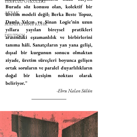
YERYÜZÜ ÖYKÜLERİ
Burada söz konusu olan, kolektif bir 
AKSAK
üretim modeli değil; Berka Beste Topuz, 
Damla Yalçın ve Sinan Logie’nin uzun 
MANIFESTA 16 RUHR
yıllara yayılan bireysel pratikleri 
DEUTSCH
arasındaki eşzamanlılık ve birbirlerini 
tanıma hâli. Sanatçıların yan yana gelişi, 
dışsal bir kurgunun sonucu olmaktan 
ziyade, üretim süreçleri boyunca gelişen 
ortak soruların ve paralel duyarlılıkların 
doğal bir kesişim noktası olarak 
beliriyor.
”
-Ebru Nalan Sülün