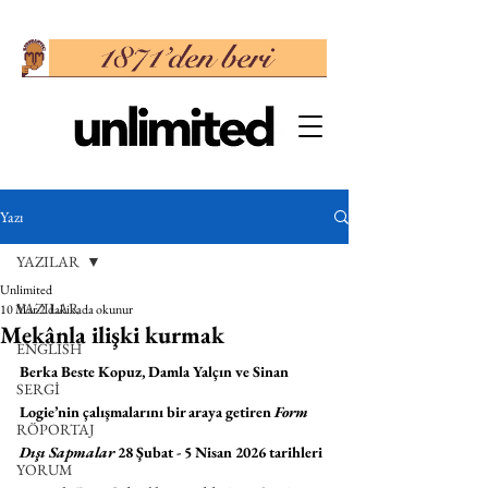
Yazı
YAZILAR
Unlimited
YAZILAR
10 Mar
2 dakikada okunur
Mekânla ilişki kurmak
ENGLISH
Berka Beste Kopuz, Damla Yalçın ve Sinan 
SERGİ
Logie’nin çalışmalarını bir araya getiren 
Form 
RÖPORTAJ
Dışı Sapmalar
 28 Şubat - 5 Nisan 2026 tarihleri 
YORUM