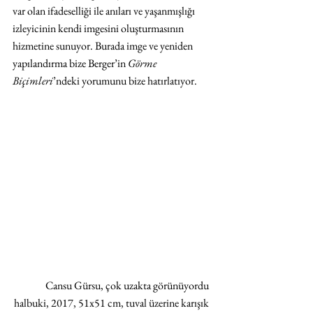
var olan ifadeselliği ile anıları ve yaşanmışlığı 
izleyicinin kendi imgesini oluşturmasının 
hizmetine sunuyor. Burada imge ve yeniden 
yapılandırma bize Berger’in 
Görme 
Biçimleri
’ndeki yorumunu bize hatırlatıyor.
Cansu Gürsu, çok uzakta görünüyordu 
halbuki, 2017, 51x51 cm, tuval üzerine karışık 