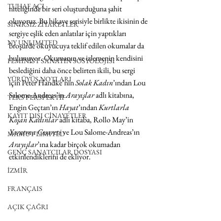
TUHAF AÇI
niteliğinde bir seri oluşturduğuna şahit 
oluyoruz. Bu hikaye serisiyle birlikte ikisinin de 
SINIRSIZ ZİYARETLER
sergiye eşlik eden anlatılar için yaptıkları 
NY UNLIMITED
broşürde okuyucuya teklif edilen okumalar da 
bulunuyor. Okumanın ve izlemenin kendisini 
FEMİNİST SANATIN SOSYOLOJİSİ
beslediğini daha önce belirten ikili, bu sergi 
YÜRÜYÜŞ NOTLARI
için Peter Handke’nin 
Solak Kadın
’ından Lou 
Salome-Andreas’in 
Arayışlar
 adlı kitabına, 
TERS PERSPEKTİF
Engin Geçtan’ın 
Hayat
’ından 
Kurtlarla 
KAYIT DIŞI CİNAYETLER
Koşan Kadınlar
 adlı kitaba, Rollo May’in 
Yaratma Cesareti
 ve Lou Salome-Andreas’ın 
MAMUT LIMITED
Arayışlar
’ına kadar birçok okumadan 
GENÇ SANATÇILAR DOSYASI
etkinlendiklerini de ekliyor.
İZMİR
FRANÇAIS
AÇIK ÇAĞRI