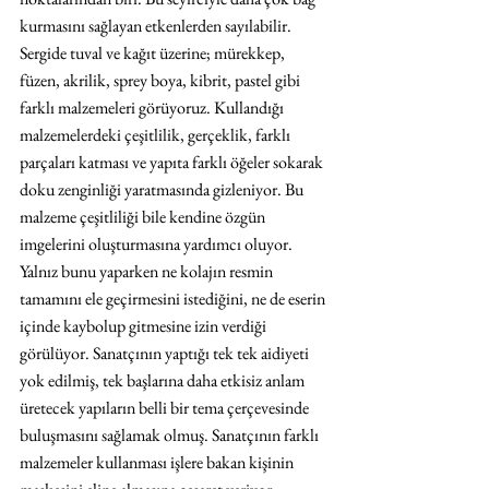
kurmasını sağlayan etkenlerden sayılabilir. 
Sergide tuval ve kağıt üzerine; mürekkep, 
füzen, akrilik, sprey boya, kibrit, pastel gibi 
farklı malzemeleri görüyoruz. Kullandığı 
malzemelerdeki çeşitlilik, gerçeklik, farklı 
parçaları katması ve yapıta farklı öğeler sokarak 
doku zenginliği yaratmasında gizleniyor. Bu 
malzeme çeşitliliği bile kendine özgün 
imgelerini oluşturmasına yardımcı oluyor. 
Yalnız bunu yaparken ne kolajın resmin 
tamamını ele geçirmesini istediğini, ne de eserin 
içinde kaybolup gitmesine izin verdiği 
görülüyor. Sanatçının yaptığı tek tek aidiyeti 
yok edilmiş, tek başlarına daha etkisiz anlam 
üretecek yapıların belli bir tema çerçevesinde 
buluşmasını sağlamak olmuş. Sanatçının farklı 
malzemeler kullanması işlere bakan kişinin 