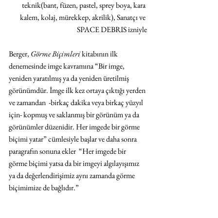
teknik(bant, füzen, pastel, sprey boya, kara 
kalem, kolaj, mürekkep, akrilik), Sanatçı ve 
SPACE DEBRIS izniyle
Berger, 
Görme Biçimleri 
kitabının ilk 
denemesinde imge kavramına “Bir imge, 
yeniden yaratılmış ya da yeniden üretilmiş 
görünümdür. İmge ilk kez ortaya çıktığı yerden 
ve zamandan  -birkaç dakika veya birkaç yüzyıl 
için- kopmuş ve saklanmış bir görünüm ya da 
görünümler düzenidir. Her imgede bir görme 
biçimi yatar” cümlesiyle başlar ve daha sonra 
paragrafın sonuna ekler  “Her imgede bir 
görme biçimi yatsa da bir imgeyi algılayışımız 
ya da değerlendirişimiz aynı zamanda görme 
biçimimize de bağlıdır.”