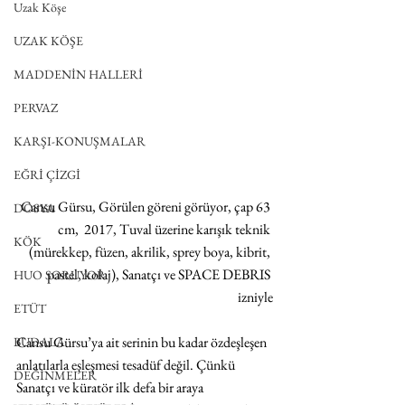
Uzak Köşe
UZAK KÖŞE
MADDENİN HALLERİ
PERVAZ
KARŞI-KONUŞMALAR
EĞRİ ÇİZGİ
Cansu Gürsu, Görülen göreni görüyor, çap 63 
DOSYA
cm,  2017, Tuval üzerine karışık teknik 
KÖK
(mürekkep, füzen, akrilik, sprey boya, kibrit, 
pastel, kolaj), Sanatçı ve SPACE DEBRIS 
HUO SORUYOR
izniyle
ETÜT
Cansu Gürsu’ya ait serinin bu kadar özdeşleşen 
BUDALA
anlatılarla eşleşmesi tesadüf değil. Çünkü 
DEĞİNMELER
Sanatçı ve küratör ilk defa bir araya 