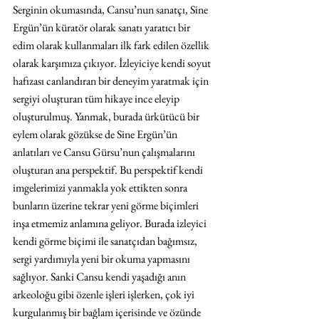
Serginin okumasında, Cansu’nun sanatçı, Sine 
Ergün’ün küratör olarak sanatı yaratıcı bir 
edim olarak kullanmaları ilk fark edilen özellik 
olarak karşımıza çıkıyor. İzleyiciye kendi soyut 
hafızası canlandıran bir deneyim yaratmak için 
sergiyi oluşturan tüm hikaye ince eleyip 
oluşturulmuş. Yanmak, burada ürkütücü bir 
eylem olarak gözükse de Sine Ergün’ün 
anlatıları ve Cansu Gürsu’nun çalışmalarını 
oluşturan ana perspektif. Bu perspektif kendi 
imgelerimizi yanmakla yok ettikten sonra 
bunların üzerine tekrar yeni görme biçimleri 
inşa etmemiz anlamına geliyor. Burada izleyici 
kendi görme biçimi ile sanatçıdan bağımsız, 
sergi yardımıyla yeni bir okuma yapmasını 
sağlıyor. Sanki Cansu kendi yaşadığı anın 
arkeoloğu gibi özenle işleri işlerken, çok iyi 
kurgulanmış bir bağlam içerisinde ve özünde 