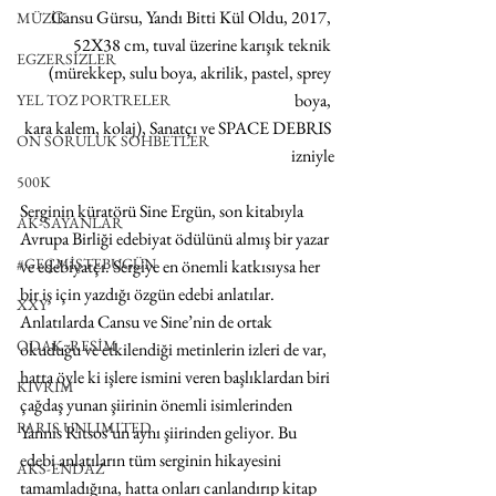
Cansu Gürsu, Yandı Bitti Kül Oldu, 2017, 
MÜZİK
52X38 cm, tuval üzerine karışık teknik 
EGZERSİZLER
(mürekkep, sulu boya, akrilik, pastel, sprey 
boya, 
YEL TOZ PORTRELER
kara kalem, kolaj), Sanatçı ve SPACE DEBRIS 
ON SORULUK SOHBETLER
izniyle
500K
Serginin küratörü Sine Ergün, son kitabıyla 
AK-SAYANLAR
Avrupa Birliği edebiyat ödülünü almış bir yazar 
#GEÇMİŞTEBUGÜN
ve edebiyatçı. Sergiye en önemli katkısıysa her 
bir iş için yazdığı özgün edebi anlatılar. 
XXY
Anlatılarda Cansu ve Sine’nin de ortak 
ODAK: RESİM
okuduğu ve etkilendiği metinlerin izleri de var, 
hatta öyle ki işlere ismini veren başlıklardan biri 
KIVRIM
çağdaş yunan şiirinin önemli isimlerinden  
PARIS UNLIMITED
Yannis Ritsos’un aynı şiirinden geliyor. Bu 
edebi anlatıların tüm serginin hikayesini 
AKS-ENDAZ
tamamladığına, hatta onları canlandırıp kitap 