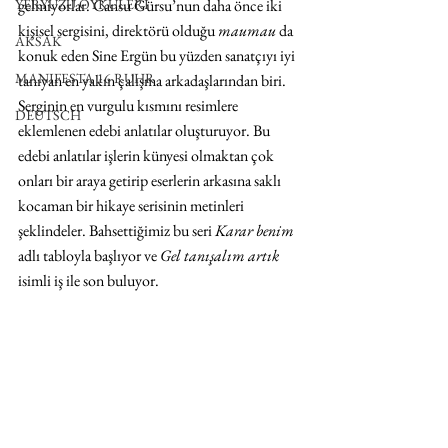
gelmiyorlar. Cansu Gürsu’nun daha önce iki 
YERYÜZÜ ÖYKÜLERİ
kişisel sergisini, direktörü olduğu 
maumau
 da 
AKSAK
konuk eden Sine Ergün bu yüzden sanatçıyı iyi 
MANIFESTA 16 RUHR
tanıyan en yakın çalışma arkadaşlarından biri. 
Serginin en vurgulu kısmını resimlere 
DEUTSCH
eklemlenen edebi anlatılar oluşturuyor. Bu 
edebi anlatılar işlerin künyesi olmaktan çok 
onları bir araya getirip eserlerin arkasına saklı 
kocaman bir hikaye serisinin metinleri 
şeklindeler. Bahsettiğimiz bu seri 
Karar benim
adlı tabloyla başlıyor ve 
Gel tanışalım artık
isimli iş ile son buluyor.