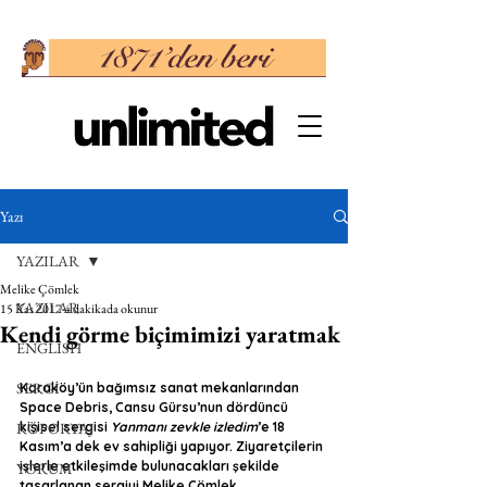
Yazı
YAZILAR
Melike Çömlek
YAZILAR
15 Kas 2017
4 dakikada okunur
Kendi görme biçimimizi yaratmak
ENGLISH
SERGİ
Karaköy’ün bağımsız sanat mekanlarından 
Space Debris, Cansu Gürsu’nun dördüncü 
RÖPORTAJ
kişisel sergisi 
Yanmanı zevkle izledim
’e 18 
Kasım’a dek ev sahipliği yapıyor. Ziyaretçilerin 
işlerle etkileşimde bulunacakları şekilde 
YORUM
tasarlanan sergiyi Melike Çömlek 